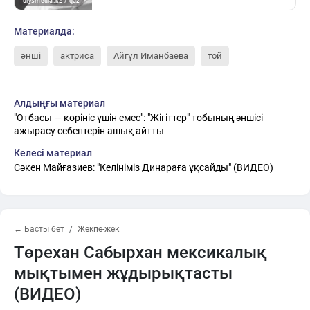
Материалда:
әнші
актриса
Айгүл Иманбаева
той
Алдыңғы материал
"Отбасы — көрініс үшін емес": "Жігіттер" тобының әншісі
ажырасу себептерін ашық айтты
Келесі материал
Сәкен Майғазиев: "Келініміз Динараға ұқсайды" (ВИДЕО)
← Басты бет
Жекпе-жек
Төрехан Сабырхан мексикалық
мықтымен жұдырықтасты
(ВИДЕО)