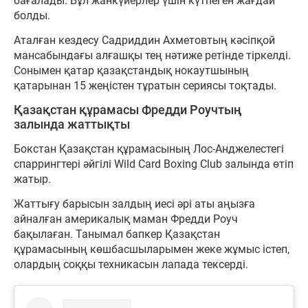
бағалады. Бұл жанкүйерлер үшін күтпеген жағдай
болды.
Аталған кездесу Садриддин Ахметовтың кәсіпқой
мансабындағы алғашқы тең нәтиже ретінде тіркелді.
Сонымен қатар қазақстандық нокаутшының
қатарынан 15 жеңістен тұратын сериясы тоқтады.
Қазақстан құрамасы Фредди Роучтың
залында жаттықты
Бокстан Қазақстан құрамасының Лос-Анджелестегі
спаррингтері әйгілі Wild Card Boxing Club залында өтіп
жатыр.
Жаттығу барысын залдың иесі әрі аты аңызға
айналған америкалық маман Фредди Роуч
бақылаған. Танымал бапкер Қазақстан
құрамасының көшбасшыларымен жеке жұмыс істеп,
олардың соққы техникасын лапада тексерді.