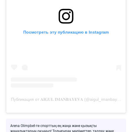
Посмотреть эту публикацию в Instagram
Публикация от 𝐀𝐈𝐆𝐔𝐋 𝐈𝐌𝐀𝐍𝐁𝐀𝐘𝐄𝐕𝐀 (@aigul_imanbayeva)
Arena Olimpbet-те спорттың ең жаңа және қызықты
жаңалықтарын оқыңыз! Толығырақ мәліметтер, талдау және