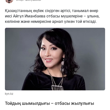
Қазақстанның еңбек сіңірген әртісі, танымал өнер
иесі Айгүл Иманбаева отбасы мүшелеріне – ұлына,
келініне және немересіне арнап үлкен той өткізді.
kyn.kz
Тойдың шымылдығы – отбасы жылулығы