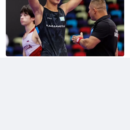
24kz
Әлем чемпионы марапатталды
Шымкентте грек-рим күресінен жасөспірімдер
арасындағы әлем чемпионы Дияр Аманәліні
салтанатты түрде қарсы алу рәсімі өтті. Жергілікті
спорт қауымдастығы 55 келіге дейінгі салмақ
дәрежесінде алтын медаль жеңіп алған балуанның
жетістігін жоғары бағалады.
Бакуде жеңімпаз атанған балуанға жаңа шетелдік