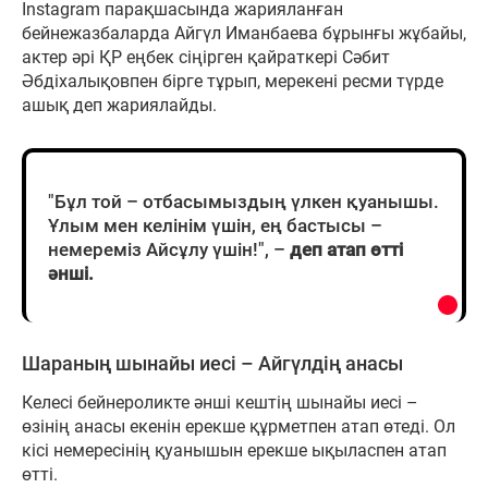
Instagram парақшасында жарияланған
бейнежазбаларда Айгүл Иманбаева бұрынғы жұбайы,
актер әрі ҚР еңбек сіңірген қайраткері Сәбит
Әбдіхалықовпен бірге тұрып, мерекені ресми түрде
ашық деп жариялайды.
"Бұл той – отбасымыздың үлкен қуанышы.
Ұлым мен келінім үшін, ең бастысы –
немереміз Айсұлу үшін!", –
деп атап өтті
әнші.
Шараның шынайы иесі – Айгүлдің анасы
Келесі бейнероликте әнші кештің шынайы иесі –
өзінің анасы екенін ерекше құрметпен атап өтеді. Ол
кісі немересінің қуанышын ерекше ықыласпен атап
өтті.