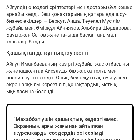
Айгүлдің өнердегі әріптестері мен достары бұл кешке
арнайы келді. Кеш қонақтарының қатарында шоу-
бизнес өкілдері – Беркут, Аиша, Тәуекел Мүсілім
жұбайымен, Өмірқұл Айниязов, Альбира Шәрдарова,
Бауыржан Сатов және тағы да басқа танымал
тұлғалар болды.
Қашықтан да құттықтау жетті
Айгүл Иманбаеваның қазіргі жұбайы жас отбасыны
және кішкентай Айсұлуды бір жасқа толуымен
онлайн құттықтады. Оның бейнеқұттықтауы үлкен
экран арқылы көрсетіліп, қонақтардың ыстық
ықыласына бөленді.
"Махаббат үшін қашықтық кедергі емес.
Экранның арғы жағынан айтылған
жүрекжарды сөздердің өзі сезімді
оятады", – деп жазды Айгүл Instagram-да.