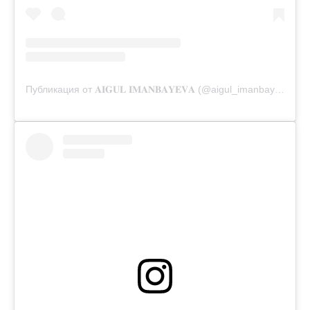
Публикация от 𝐀𝐈𝐆𝐔𝐋 𝐈𝐌𝐀𝐍𝐁𝐀𝐘𝐄𝐕𝐀 (@aigul_imanbayeva)