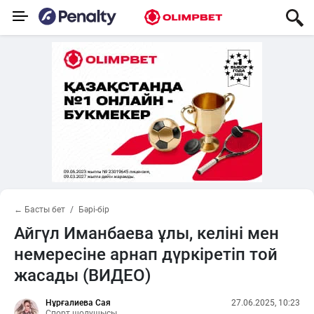
← Басты бет
Бәрі-бір
Айгүл Иманбаева ұлы, келіні мен
немересіне арнап дүркіретіп той
жасады (ВИДЕО)
Нұрғалиева Сая
27.06.2025, 10:23
Спорт шолушысы