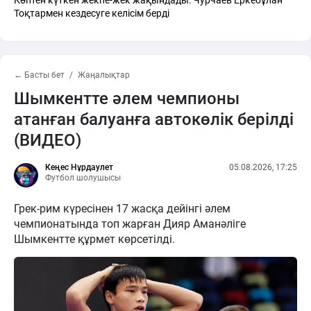
Көптен күткен жекпе-жек жақындады: Чурчаев Еркебұлан
Тоқтармен кездесуге келісім берді
← Басты бет
Жаңалықтар
Шымкентте әлем чемпионы
атанған балуанға автокөлік берілді
(ВИДЕО)
Кеңес Нұрдаулет
05.08.2026, 17:25
Футбол шолушысы
Грек-рим күресінен 17 жасқа дейінгі әлем
чемпионатында топ жарған Дияр Аманәліге
Шымкентте құрмет көрсетілді.