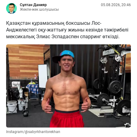
Сұлтан Данияр
05.08.2026, 20:46
Жекпе-жек шолушысы
Қазақстан құрамасының боксшысы Лос-
Анджелестегі оқу-жаттығу жиыны кезінде тәжірибелі
мексикалық Элиас Эспадаспен спарринг өткізді.
Instagram/@sabyrkhantorekhan