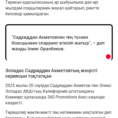
Төрехан қарсыласының әр шабуылына дәл әрі
жылдам соққылармен жауап қайтарып, рингте
белсенді қимылдаған.
"Садриддин Ахметовпен тең түскен
боксшымен спарринг өткізіп жатыр", – деп
жазды Ілияс Оралбеков.
Эспадас Садриддин Ахметовтың жеңісті
сериясын тоқтатқан
2025 жылы 20 сәуірде Садриддин Ахметов пен Элиас
Эспадас АҚШ-тың Калифорния штатындағы
Коммерс қаласында 360 Promotions бокс кешінде
кездесті.
Төрешілер жекпе-жекті тең нәтижемен аяқталған деп