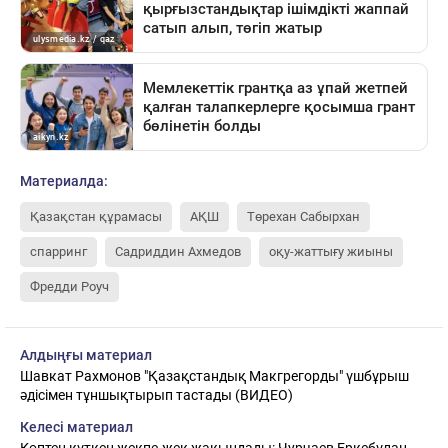
Материалда:
Қазақстан құрамасы
АҚШ
Төрехан Сабырхан
спарринг
Садриддин Ахмедов
оқу-жаттығу жиыны
Фредди Роуч
Алдыңғы материал
Шавкат Рахмонов "Қазақстандық Макгрегорды" үшбұрыш
әдісімен тұншықтырып тастады (ВИДЕО)
Келесі материал