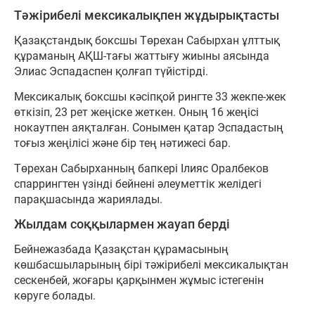
Тәжірибелі мексикалықпен жұдырықтасты
Қазақстандық боксшы Төрехан Сабырхан ұлттық
құраманың АҚШ-тағы жаттығу жиыны аясында
Элиас Эспадаспен қолғап түйістірді.
Мексикалық боксшы кәсіпқой рингте 33 жекпе-жек
өткізіп, 23 рет жеңіске жеткен. Оның 16 жеңісі
нокаутпен аяқталған. Сонымен қатар Эспадастың
тоғыз жеңілісі және бір тең нәтижесі бар.
Төрехан Сабырханның бапкері Ілияс Оралбеков
спаррингтен үзінді бейнені әлеуметтік желідегі
парақшасында жариялады.
Жылдам соққылармен жауап берді
Бейнежазбада Қазақстан құрамасының
көшбасшыларының бірі тәжірибелі мексикалықтан
сескенбей, жоғары қарқынмен жұмыс істегенін
көруге болады.