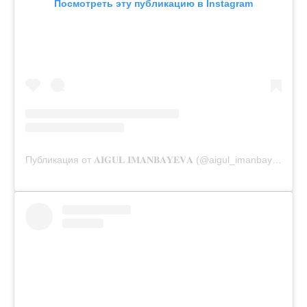
Посмотреть эту публикацию в Instagram
Публикация от 𝐀𝐈𝐆𝐔𝐋 𝐈𝐌𝐀𝐍𝐁𝐀𝐘𝐄𝐕𝐀 (@aigul_imanbayeva)