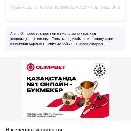
Публикация от ILIYAS BOXING ACADEMY 085 (@iba.085)
Arena Olimpbet-те спорттың ең жаңа және қызықты
жаңалықтарын оқыңыз! Толығырақ мәліметтер, талдау және
қажеттінің барлығы — сілтеме бойынша:
arena.olimpbet