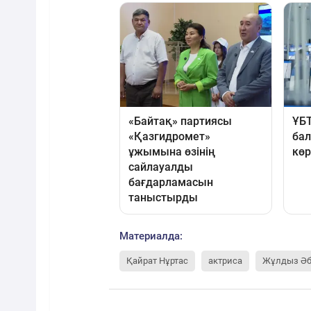
Материалда:
Қайрат Нұртас
актриса
Жұлдыз Әб