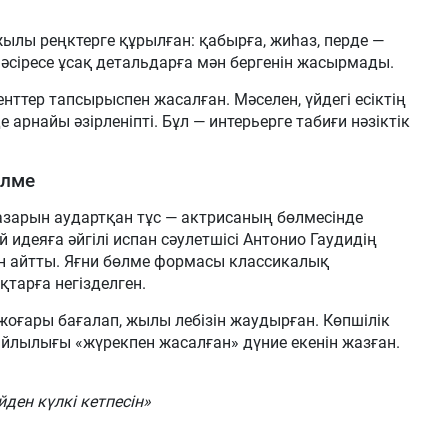
жылы реңктерге құрылған: қабырға, жиһаз, перде —
са әсіресе ұсақ детальдарға мән бергенін жасырмады.
ттер тапсырыспен жасалған. Мәселен, үйдегі есіктің
арнайы әзірленіпті. Бұл — интерьерге табиғи нәзіктік
өлме
зарын аудартқан тұс — актрисаның бөлмесінде
деяға әйгілі испан сәулетшісі Антонио Гаудидің
н айтты. Яғни бөлме формасы классикалық
тарға негізделген.
оғары бағалап, жылы лебізін жаудырған. Көпшілік
 жайлылығы «жүрекпен жасалған» дүние екенін жазған.
йден күлкі кетпесін»