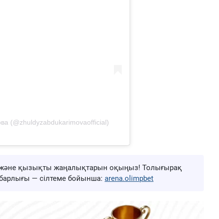
а (@zhuldyzabdukarimovaofficial)
ңа және қызықты жаңалықтарын оқыңыз! Толығырақ
ң барлығы — сілтеме бойынша:
arena.olimpbet