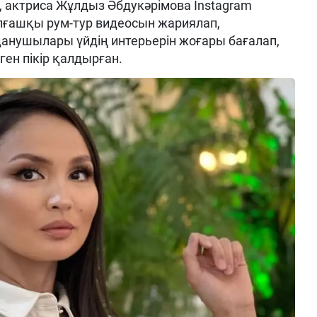
 актриса Жұлдыз Әбдукәрімова Instagram
лғашқы рум-тур видеосын жариялап,
данушылары үйдің интерьерін жоғары бағалап,
ген пікір қалдырған.