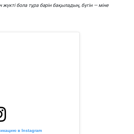
 жүкті бола тұра бәрін бақыладың, бүгін — міне
икацию в Instagram