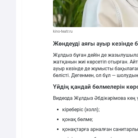
kino-teatr.ru
Жөндеуді аяғы ауыр кезінде б
Жұлдыз бұған дейін де жазылушыл
жатқанын жиі көрсетіп отырған. Айту
ауыр кезінде де жұмысты бақылаған
бөлісті. Дегенмен, ол бұл — шолудың 
Үйдің қандай бөлмелерін көрс
Видеода Жұлдыз Әбдікәрімова кең үй
кіреберіс (холл);
қонақ бөлме;
қонақтарға арналған санитарлы