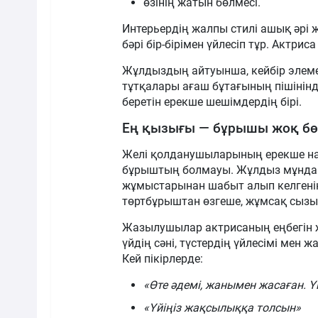
өзінің жатын бөлмесі.
Интерьердің жалпы стилі ашық әрі 
бәрі бір-бірімен үйлесіп тұр. Актри
Жұлдыздың айтуынша, кейбір элемен
тұтқалары ағаш бұтағының пішінінде 
беретін ерекше шешімдердің бірі.
Ең қызығы — бұрышы жоқ б
Желі қолданушыларының ерекше на
бұрыштың болмауы. Жұлдыз мұндай и
жұмыстарынан шабыт алып келгені
төртбұрыштан өзгеше, жұмсақ сызық
Жазылушылар актрисаның еңбегін ж
үйдің сәні, түстердің үйлесімі мен
Кей пікірлерде:
«Өте әдемі, жанымен жасаған. Ү
«Үйіңіз жақсылыққа толсын»