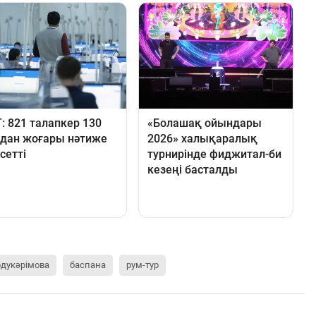
дукәрімова
баспана
рум-тур