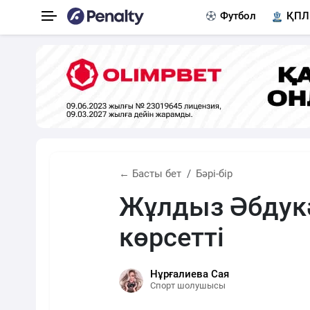
Футбол
ҚПЛ
← Басты бет
Бәрі-бір
Жұлдыз Әбдукә
көрсетті
Нұрғалиева Сая
Спорт шолушысы