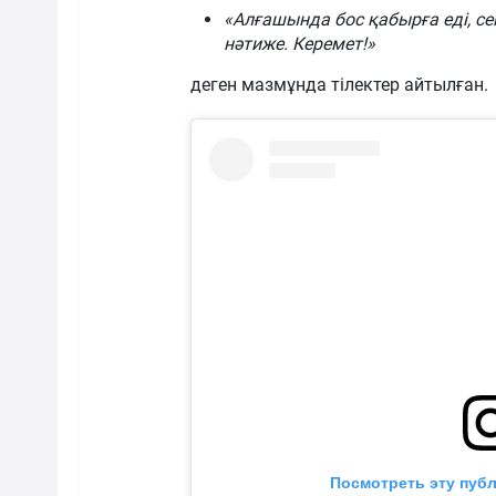
«Алғашында бос қабырға еді, сен
нәтиже. Керемет!»
деген мазмұнда тілектер айтылған.
Посмотреть эту публ