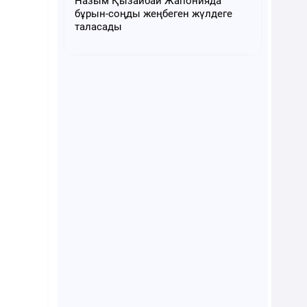
Назым Қызайбай Жапонияда
бұрын-соңды жеңбеген жүлдеге
таласады