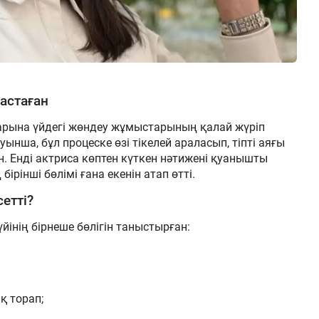
астаған
арына үйдегі жөндеу жұмыстарының қалай жүріп
ынша, бұл процеске өзі тікелей араласып, тіпті аяғы
. Енді актриса көптен күткен нәтижені қуанышты
бірінші бөлімі ғана екенін атап өтті.
етті?
інің бірнеше бөлігін таныстырған:
қ торап;