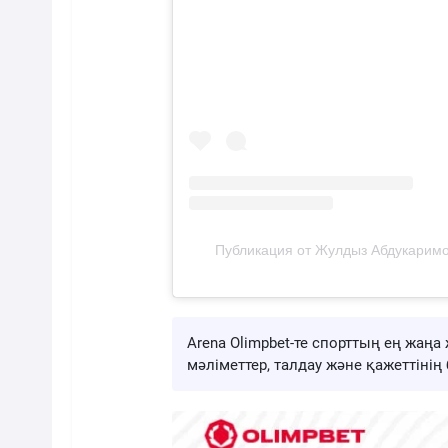
Публикация от Жулдыз Абдукаримов
Arena Olimpbet-те спорттың ең жа
мәліметтер, талдау және қажеттіні