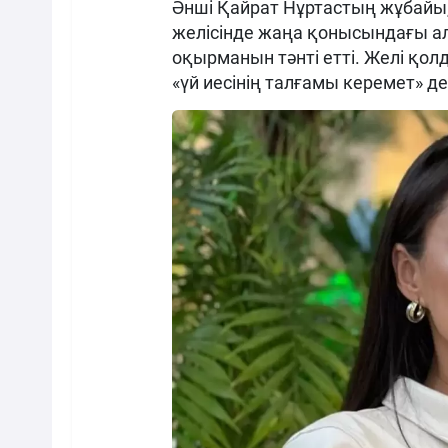
Әнші Қайрат Нұртастың жұбайы,
желісінде жаңа қонысындағы а
оқырманын тәнті етті. Желі қол
«үй иесінің талғамы керемет» де