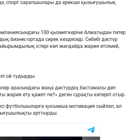
де, спорт сарапшылары да ерекше қызығушылық
 компаниясындағы 100 қызметкеріне Алматыдан пәтер
ық бизнес-ортада сирек кездеседі. Себебі дәстүр
 қайырымдылық істері көп жағдайда жария етілмей,
рлі ой тудырды:
ерлер арасындағы жаңа дәстүрдің бастамасы деп
ы жария ету қажет пе?» деген сұрақты көтеріп отыр.
десі футболшыларға қосымша мотивация сыйлап, ал
ызығушылықты арттырды.