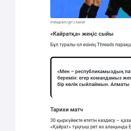
instagram/@f.c.kairat
«Кайратқа» жеңіс сыйы
Бұл туралы ол өзінің Threads пара
«Мен – республикамыздың пат
беремін: егер командамыз жең
бір көлік сыйлаймын. Алматы 
Тарихи матч
30 қыркүйекте өтетін кездесу – қа
«Қайрат» тұңғыш рет өз алаңында 