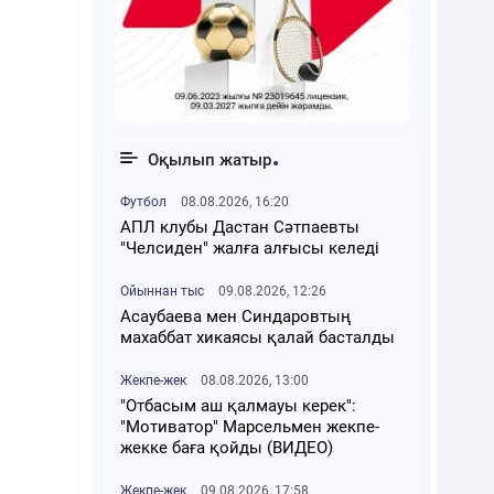
Оқылып жатыр
Футбол
08.08.2026, 16:20
АПЛ клубы Дастан Сәтпаевты
"Челсиден" жалға алғысы келеді
Ойыннан тыс
09.08.2026, 12:26
Асаубаева мен Синдаровтың
махаббат хикаясы қалай басталды
Жекпе-жек
08.08.2026, 13:00
"Отбасым аш қалмауы керек":
"Мотиватор" Марсельмен жекпе-
жекке баға қойды (ВИДЕО)
Жекпе-жек
09.08.2026, 17:58