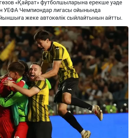
лагөзов «Қайрат» футболшыларына ерекше уәде
тін УЕФА Чемпиондар лигасы ойынында
ойыншыға жеке автокөлік сыйлайтынын айтты.