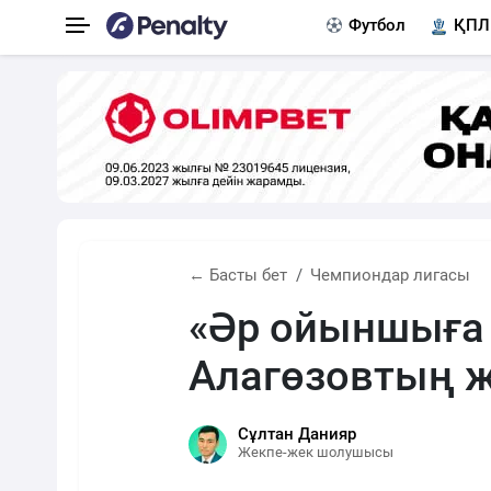
Футбол
ҚПЛ
← Басты бет
Чемпиондар лигасы
«Әр ойыншыға 
Алагөзовтың ж
Сұлтан Данияр
Жекпе-жек шолушысы