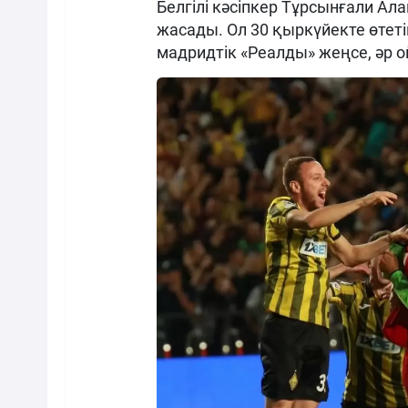
Белгілі кәсіпкер Тұрсынғали А
жасады. Ол 30 қыркүйекте өте
мадридтік «Реалды» жеңсе, әр 