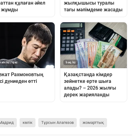
 Мадрид
көлік
Тұрсын Алагөзов
жомарттық