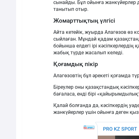
сынайды. Бұл ойынға жанкүйерлер 
танытып отыр.
Жомарттықтың үлгісі
Айта кетейік, жуырда Алагөзов өз
сыйлаған. Мұндай қадам қазақстанд
бойынша елдегі ірі кәсіпкерлердің
жабық түрде жасалып келеді.
Қоғамдық пікір
Алагөзовтің бұл әрекеті қоғамда тү
Біреулер оны қазақстандық кәсіпк
бағаласа, енді бірі «қайырымдылықт
Қалай болғанда да, кәсіпкердің уә
жанкүйерлер үшін ойынға деген қ