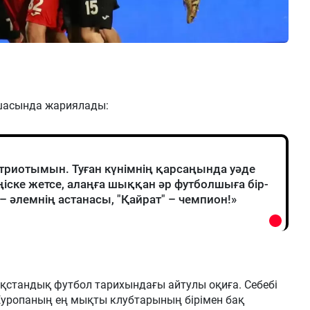
қшасында жариялады:
риотымын. Туған күнімнің қарсаңында уәде
іске жетсе, алаңға шыққан әр футболшыға бір-
– әлемнің астанасы, "Қайрат" – чемпион!»
зақстандық футбол тарихындағы айтулы оқиға. Себебі
Еуропаның ең мықты клубтарының бірімен бақ