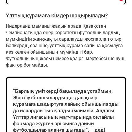
Ұлттық құрамаға кімдер шақырылады?
Нидерланд маманы жақын арада Қазақстан
чемпионатында өнер көрсететін футболшылардың
мүмкіндігін жан-жақты саралауды жоспарлап отыр.
Бапкердің сөзінше, ұлттық құрама сапына қосылуға
кез келген ойыншының мүмкіндігі бар.
Футболшының жасы немесе қазіргі мәртебесі шешуші
фактор болмайды.
“Барлық үміткерді бақылауда ұстаймын.
Жас футболшыларды да, дәл қазір
құрамаға шақыртуға лайық ойыншыларды
да назардан тыс қалдырмаймыз. Алдағы
Ұлттар лигасының матчтарында оңтайлы
формада жүрген әрі сынға дайын
футболшылар алаңға шығады”, – деді