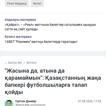
Реал Мадрид
билет
Алдыңғы материал
«Қайрат» – «Реал» матчына билеттер сатылымға шыққан
сәтте-ақ сайт құлады
Келесі материал
1XBET "Реалмен" матчқа билеттерді таратады!
← Басты бет
Футбол
"Жасына да, атына да
қарамаймын": Қазақстанның жаңа
бапкері футболшыларға талап
қойды
Сұлтан Данияр
07.08.2026, 17:05
Жекпе-жек шолушысы