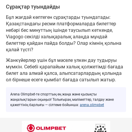
Сұрақтар туындайды
Бұл жағдай көптеген сұрақтарды туындатады:
Қазақстандағы ресми платформаларда билеттер
небәрі бес минуттың ішінде таусылып кеткенде,
Viagogo секілді халықаралық алаңда мұндай
билеттер қайдан пайда болды? Олар кімнің қолына
қалай түсті?
Жанкүйерлер үшін бұл мәселе үлкен дау тудыруы
мүмкін. Себебі қарапайым халық қолжетімді бағада
билет ала алмай қалса, алыпсатарлардың қолында
ол бірнеше есеге қымбат бағада сатылып жатыр.
Arena Olimpbet-те спорттың ең жаңа және қызықты
жаңалықтарын оқыңыз! Толығырақ мәліметтер, талдау және
қажеттінің барлығы — сілтеме бойынша:
arena.olimpbet