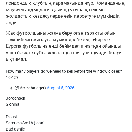
лондондық клубтың қарамағында жүр. Команданың
маусым алдындағы дайындығына қатысып,
жолдастық кездесулерде өзін көрсетуге мүмкіндік
алды.
Жас футболшыны жалға беру оған тұрақты ойын
тәжірибесін жинауға мүмкіндік береді. Әсіресе
Еуропа футболына енді бейімделіп жатқан ойыншы
үшін басқа клубта жиі алаңға шығу маңызды болуы
ықтимал.
How many players do we need to sell before the window closes?
10-15?
— ✈️ (@Arrizabalager)
August 5, 2026
Jorgensen
Slonina
Disasi
Samuels Smith (loan)
Badiashile