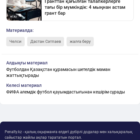
Материалда:
Челси
Дастан Сәтпаев
жалға беру
Алдыңғы материал
Футболдан Қазақстан құрамасын шетелдік маман
жаттықтырады
Келесі материал
ФИФА әлемдік футбол қауымдастығынан кешірім сұрады
Penalty.kz - қалың оқырманға елдегі дүбірлі додалар мен халықаралық
сайыстар жайлы ақпар тарататын портал.