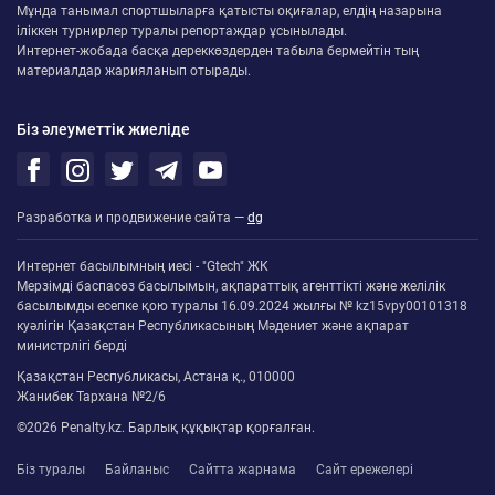
Мұнда танымал спортшыларға қатысты оқиғалар, елдің назарына
іліккен турнирлер туралы репортаждар ұсынылады.
Интернет-жобада басқа дереккөздерден табыла бермейтін тың
материалдар жарияланып отырады.
Біз әлеуметтік жиеліде
Разработка и продвижение сайта —
dg
Интернет басылымның иесі - "Gtech" ЖК
Мерзімді баспасөз басылымын, ақпараттық агенттікті және желілік
басылымды есепке қою туралы 16.09.2024 жылғы № kz15vpy00101318
куәлігін Қазақстан Республикасының Мәдениет және ақпарат
министрлігі берді
Қазақстан Республикасы, Астана қ., 010000
Жанибек Тархана №2/6
©2026 Penalty.kz. Барлық құқықтар қорғалған.
Біз туралы
Байланыс
Сайтта жарнама
Сайт ережелері