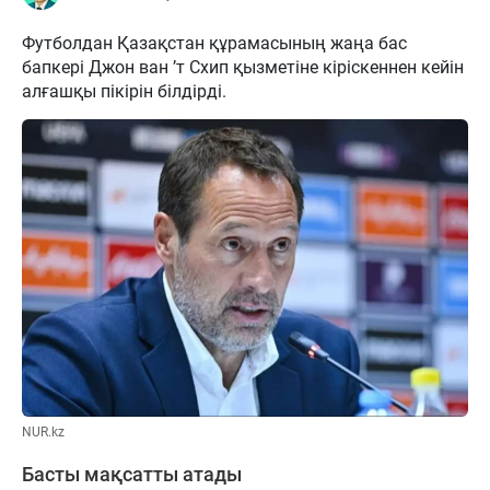
Футболдан Қазақстан құрамасының жаңа бас
бапкері Джон ван ’т Схип қызметіне кіріскеннен кейін
алғашқы пікірін білдірді.
NUR.kz
Басты мақсатты атады