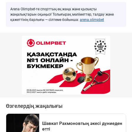
Arena Olimpbet-те спорттың ең жаңа және қызықты
жаңалықтарын оқыңыз! Толығырақ мәліметтер, талдау және
қажеттінің барлығы — сілтеме бойынша:
arena.olimpbet