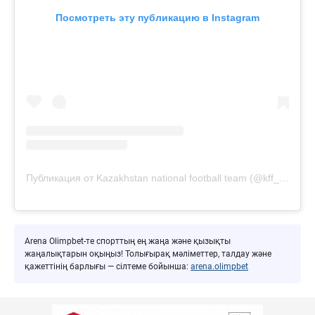
Посмотреть эту публикацию в Instagram
Публикация от Kazakhstan national football team (@kff_team)
Arena Olimpbet-те спорттың ең жаңа және қызықты
жаңалықтарын оқыңыз! Толығырақ мәліметтер, талдау және
қажеттінің барлығы — сілтеме бойынша:
arena.olimpbet