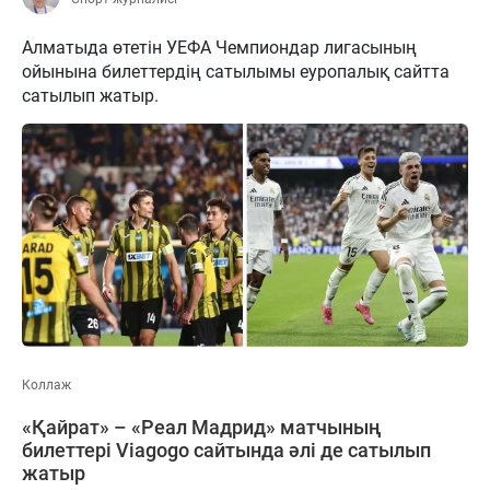
Алматыда өтетін УЕФА Чемпиондар лигасының
ойынына билеттердің сатылымы еуропалық сайтта
сатылып жатыр.
Коллаж
«Қайрат» – «Реал Мадрид» матчының
билеттері Viagogo сайтында әлі де сатылып
жатыр