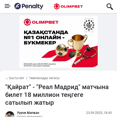
← Басты бет
Чемпиондар лигасы
"Қайрат" - "Реал Мадрид" матчына
билет 18 миллион теңгеге
сатылып жатыр
Уруов Мағжан
23.09.2025, 18:43
Спорт журналисі