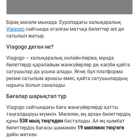
Бірақ мәселе мынада: Еуропадағы халықаралық
Viagogo
сайтында аталған матчқа билеттер әлі де
сатылып жатыр.
Viagogo деген не?
Viagogo – халықаралық онлайн-биржа, мұнда
билеттерді қарапайым жанкүйерлер де, кәсіби қайта
сатушылар да ұсына алады. Яғни, бұл платформа
ресми сатылым арнасы емес, қайта сатушылардың
нарығы болып саналады.
Бағалар шарықтап тұр
Viagogo сайтындағы баға жанкүйерлерді қатты
таңғалдыруы мүмкін. Мәселен, ең арзан билеттердің
құны
538 мың теңгеден
басталады. Ал ең қымбат
билеттердің бағасы шамамен
19 миллион теңгеге
дейін жеткен.