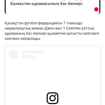
Қазақстан құрамасының бас бапкері.
Қазақстан футбол федерациясы 7 тамызда
нидерландтық маман Джон ван ’т Схиппен ұлттық
құраманың бас бапкері қызметіне қатысты келісімге
келгенін хабарлады.