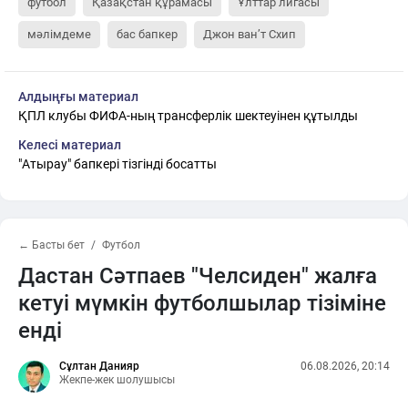
футбол
Қазақстан құрамасы
Ұлттар лигасы
мәлімдеме
бас бапкер
Джон ван’т Схип
Алдыңғы материал
ҚПЛ клубы ФИФА-ның трансферлік шектеуінен құтылды
Келесі материал
"Атырау" бапкері тізгінді босатты
← Басты бет
Футбол
Дастан Сәтпаев "Челсиден" жалға
кетуі мүмкін футболшылар тізіміне
енді
Сұлтан Данияр
06.08.2026, 20:14
Жекпе-жек шолушысы