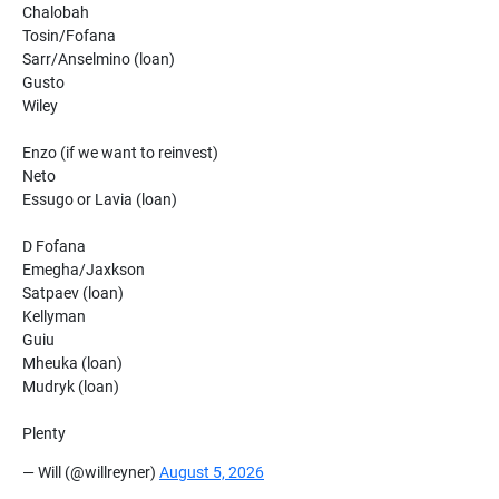
Chalobah
Tosin/Fofana
Sarr/Anselmino (loan)
Gusto
Wiley
Enzo (if we want to reinvest)
Neto
Essugo or Lavia (loan)
D Fofana
Emegha/Jaxkson
Satpaev (loan)
Kellyman
Guiu
Mheuka (loan)
Mudryk (loan)
Plenty
— Will (@willreyner)
August 5, 2026