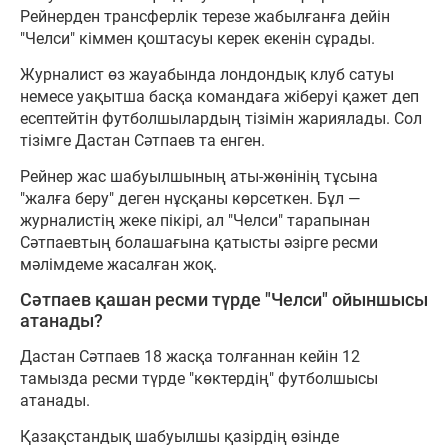
Рейнерден трансферлік терезе жабылғанға дейін
"Челси" кіммен қоштасуы керек екенін сұрады.
Журналист өз жауабында лондондық клуб сатуы
немесе уақытша басқа командаға жіберуі қажет деп
есептейтін футболшылардың тізімін жариялады. Сол
тізімге Дастан Сәтпаев та енген.
Рейнер жас шабуылшының аты-жөнінің тұсына
"жалға беру" деген нұсқаны көрсеткен. Бұл —
журналистің жеке пікірі, ал "Челси" тарапынан
Сәтпаевтың болашағына қатысты әзірге ресми
мәлімдеме жасалған жоқ.
Сәтпаев қашан ресми түрде "Челси" ойыншысы
атанады?
Дастан Сәтпаев 18 жасқа толғаннан кейін 12
тамызда ресми түрде "көктердің" футболшысы
атанады.
Қазақстандық шабуылшы қазірдің өзінде