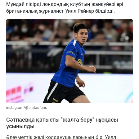
Мұндай пікірді лондондық клубтың жанкүйері әрі
британиялық журналист Уилл Рейнер білдірді.
instagram/@alataufans_
Сәтпаевқа қатысты "жалға беру" нұсқасы
ұсынылды
Әлеуметтік желі қолданушыларының бірі Уилл