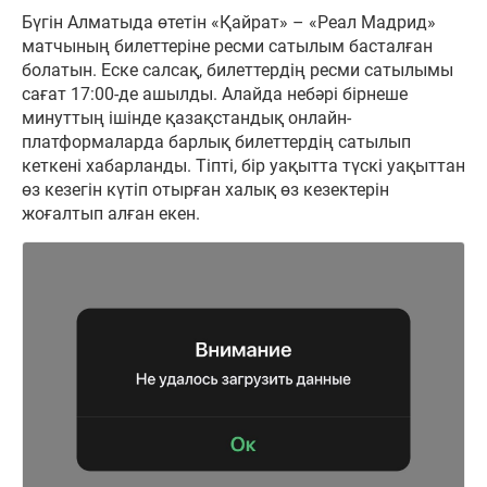
Бүгін Алматыда өтетін «Қайрат» – «Реал Мадрид»
матчының билеттеріне ресми сатылым басталған
болатын. Еске салсақ, билеттердің ресми сатылымы
сағат 17:00-де ашылды. Алайда небәрі бірнеше
минуттың ішінде қазақстандық онлайн-
платформаларда барлық билеттердің сатылып
кеткені хабарланды. Тіпті, бір уақытта түскі уақыттан
өз кезегін күтіп отырған халық өз кезектерін
жоғалтып алған екен.