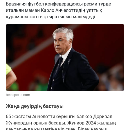
Бразилия футбол конфедерациясы ресми түрде
итальян маман Карло Анчелоттидің ұлттық
құраманы жаттықтыратынын мәлімдеді.
beinsports.com
Жаңа дәуірдің бастауы
65 жастағы Анчелотти бұрынғы бапкер Доривал
Жуниордың орнын басады. Жуниор 2024 жылдың
қаңтарында қызметіне кіріскен. Бірақ наурыз