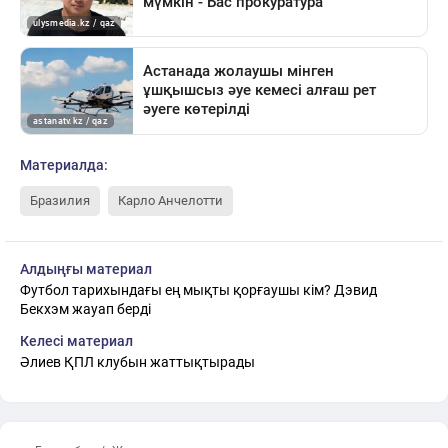
Материалда:
Бразилия
Карло Анчелотти
Алдыңғы материал
Футбол тарихындағы ең мықты қорғаушы кім? Дэвид
Бекхэм жауап берді
Келесі материал
Әлиев ҚПЛ клубын жаттықтырады