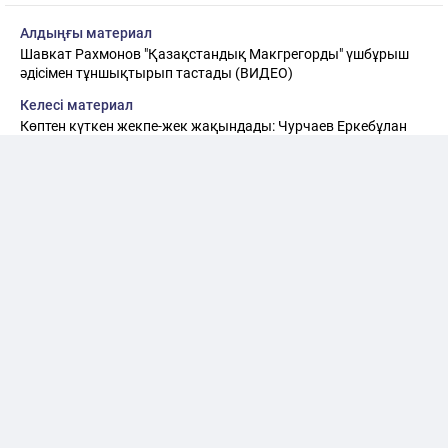
Алдыңғы материал
Шавкат Рахмонов "Қазақстандық Макгрегорды" үшбұрыш
әдісімен тұншықтырып тастады (ВИДЕО)
Келесі материал
Көптен күткен жекпе-жек жақындады: Чурчаев Еркебұлан
Тоқтармен кездесуге келісім берді
← Басты бет
Жаңалықтар
Шымкентте әлем чемпионы
атанған балуанға автокөлік берілді
(ВИДЕО)
Кеңес Нұрдаулет
05.08.2026, 17:25
Футбол шолушысы
Грек-рим күресінен 17 жасқа дейінгі әлем