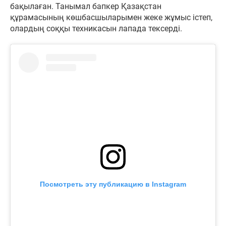
бақылаған. Танымал бапкер Қазақстан
құрамасының көшбасшыларымен жеке жұмыс істеп,
олардың соққы техникасын лапада тексерді.
Посмотреть эту публикацию в Instagram