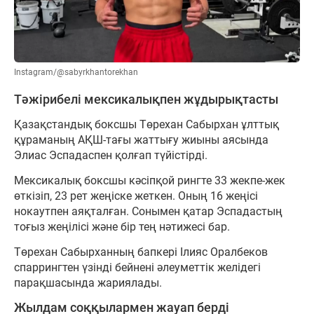
Instagram/@sabyrkhantorekhan
Тәжірибелі мексикалықпен жұдырықтасты
Қазақстандық боксшы Төрехан Сабырхан ұлттық
құраманың АҚШ-тағы жаттығу жиыны аясында
Элиас Эспадаспен қолғап түйістірді.
Мексикалық боксшы кәсіпқой рингте 33 жекпе-жек
өткізіп, 23 рет жеңіске жеткен. Оның 16 жеңісі
нокаутпен аяқталған. Сонымен қатар Эспадастың
тоғыз жеңілісі және бір тең нәтижесі бар.
Төрехан Сабырханның бапкері Ілияс Оралбеков
спаррингтен үзінді бейнені әлеуметтік желідегі
парақшасында жариялады.
Жылдам соққылармен жауап берді