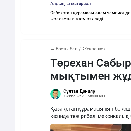
Алдыңғы материал
Өзбекстан құрамасы әлем чемпионд
жолдастық матч өткізеді
← Басты бет
Жекпе-жек
Төрехан Сабы
мықтымен жұд
Сұлтан Данияр
Жекпе-жек шолушысы
Қазақстан құрамасының боксш
кезінде тәжірибелі мексикалық 