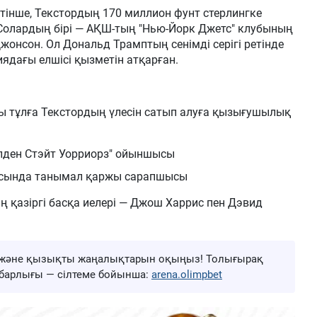
тінше, Текстордың 170 миллион фунт стерлингке
. Солардың бірі — АҚШ-тың "Нью-Йорк Джетс" клубының
жонсон. Ол Дональд Трамптың сенімді серігі ретінде
дағы елшісі қызметін атқарған.
ды тұлға Текстордың үлесін сатып алуға қызығушылық
лден Стэйт Уорриорз" ойыншысы
иясында танымал қаржы сарапшысы
ң қазіргі басқа иелері — Джош Харрис пен Дэвид
ңа және қызықты жаңалықтарын оқыңыз! Толығырақ
ң барлығы — сілтеме бойынша:
arena.olimpbet