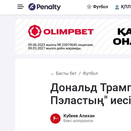
Футбол
ҚПЛ
← Басты бет
Футбол
Дональд Трамп
Пэластың" иес
Кубеев Алихан
Бокс шолушысы