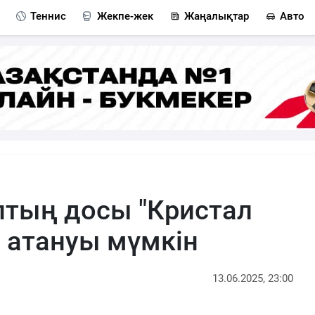
Теннис
Жекпе-жек
Жаңалықтар
Авто
тың досы "Кристал
і атануы мүмкін
13.06.2025, 23:00