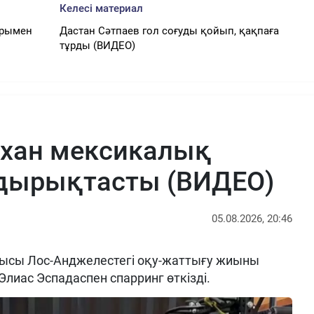
Келесі материал
арымен
Дастан Сәтпаев гол соғуды қойып, қақпаға
тұрды (ВИДЕО)
рхан мексикалық
ырықтасты (ВИДЕО)
05.08.2026, 20:46
ысы Лос-Анджелестегі оқу-жаттығу жиыны
Элиас Эспадаспен спарринг өткізді.