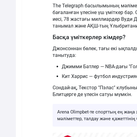
The Telegraph басылымының мәліме
бағаланған үлесіне үш үміткер бар
иесі, 78 жастағы миллиардер Вуди Д
танымал және АҚШ-тың Ұлыбритания
Басқа үміткерлер кімдер?
Джонсоннан бөлек, тағы екі ықпал
танытуда:
Джимми Батлер — NBA-дағы "Го
Кит Харрис — футбол индустр
Сондай-ақ, Текстор "Пэлас" клубыны
Блитцерге де үлесін сатуы мүмкін.
Arena Olimpbet-те спорттың ең жа
мәліметтер, талдау және қажеттіні