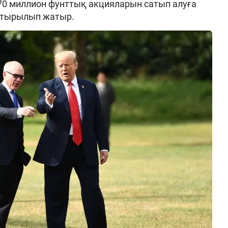
70 миллион фунттық акцияларын сатып алуға
астырылып жатыр.