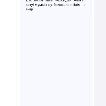
Дастан Сәтпаев "Челсиден" жалға
кетуі мүмкін футболшылар тізіміне
енді