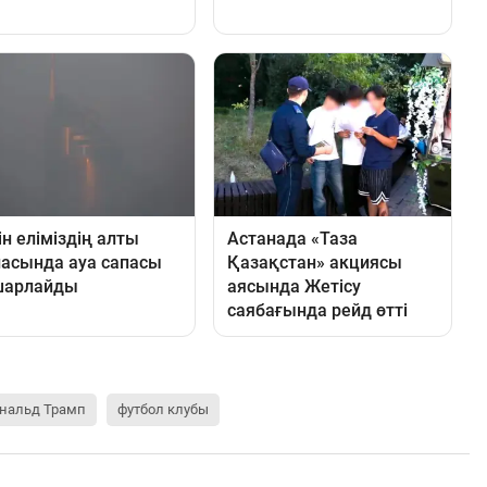
нальд Трамп
футбол клубы