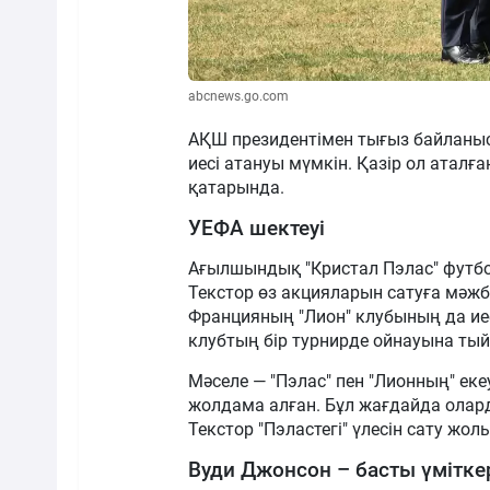
abcnews.go.com
АҚШ президентімен тығыз байланы
иесі атануы мүмкін. Қазір ол аталғ
қатарында.
УЕФА шектеуі
Ағылшындық "Кристал Пэлас" футбол
Текстор өз акцияларын сатуға мәжб
Францияның "Лион" клубының да иесі.
клубтың бір турнирде ойнауына ты
Мәселе — "Пэлас" пен "Лионның" ек
жолдама алған. Бұл жағдайда олард
Текстор "Пэластегі" үлесін сату жо
Вуди Джонсон – басты үміткер