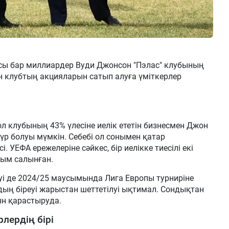
сы бар миллиардер Вуди Джонсон "Пэлас" клубының
ан клубтың акцияларын сатып алуға үміткерлер
 клубының 43% үлесіне иелік ететін бизнесмен Джон
үр болуы мүмкін. Себебі ол сонымен қатар
 УЕФА ережелеріне сәйкес, бір иелікке тиесілі екі
йым салынған.
еуі де 2024/25 маусымында Лига Европы турниріне
ың біреуі жарыстан шеттетілуі ықтимал. Сондықтан
лын қарастыруда.
лердің бірі