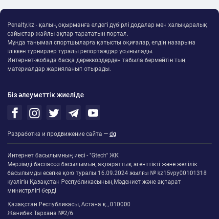
Penalty.kz - қалың оқырманға елдегі дүбірлі додалар мен халықаралық
сайыстар жайлы ақпар тарататын портал.
Мұнда танымал спортшыларға қатысты оқиғалар, елдің назарына
іліккен турнирлер туралы репортаждар ұсынылады.
Интернет-жобада басқа дереккөздерден табыла бермейтін тың
материалдар жарияланып отырады.
Біз әлеуметтік жиеліде
Разработка и продвижение сайта —
dg
Интернет басылымның иесі - "Gtech" ЖК
Мерзімді баспасөз басылымын, ақпараттық агенттікті және желілік
басылымды есепке қою туралы 16.09.2024 жылғы № kz15vpy00101318
куәлігін Қазақстан Республикасының Мәдениет және ақпарат
министрлігі берді
Қазақстан Республикасы, Астана қ., 010000
Жанибек Тархана №2/6