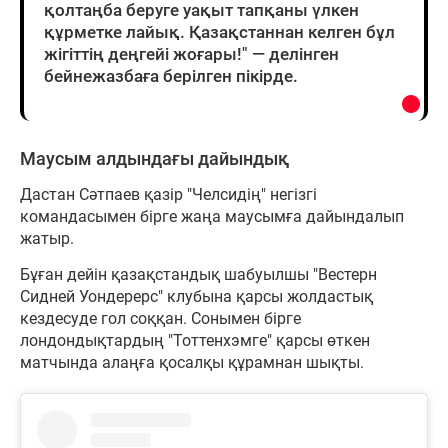
қолтаңба беруге уақыт тапқаны үлкен
құрметке лайық. Қазақстаннан келген бұл
жігіттің деңгейі жоғары!" — делінген
бейнежазбаға берілген пікірде.
Маусым алдындағы дайындық
Дастан Сәтпаев қазір "Челсидің" негізгі
командасымен бірге жаңа маусымға дайындалып
жатыр.
Бұған дейін қазақстандық шабуылшы "Вестерн
Сидней Уондерерс" клубына қарсы жолдастық
кездесуде гол соққан. Сонымен бірге
лондондықтардың "Тоттенхэмге" қарсы өткен
матчында алаңға қосалқы құрамнан шықты.