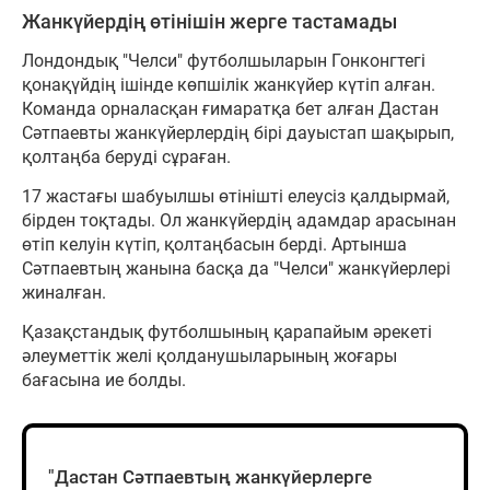
Жанкүйердің өтінішін жерге тастамады
Лондондық "Челси" футболшыларын Гонконгтегі
қонақүйдің ішінде көпшілік жанкүйер күтіп алған.
Команда орналасқан ғимаратқа бет алған Дастан
Сәтпаевты жанкүйерлердің бірі дауыстап шақырып,
қолтаңба беруді сұраған.
17 жастағы шабуылшы өтінішті елеусіз қалдырмай,
бірден тоқтады. Ол жанкүйердің адамдар арасынан
өтіп келуін күтіп, қолтаңбасын берді. Артынша
Сәтпаевтың жанына басқа да "Челси" жанкүйерлері
жиналған.
Қазақстандық футболшының қарапайым әрекеті
әлеуметтік желі қолданушыларының жоғары
бағасына ие болды.
"Дастан Сәтпаевтың жанкүйерлерге