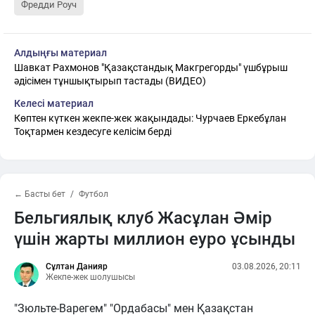
Фредди Роуч
Алдыңғы материал
Шавкат Рахмонов "Қазақстандық Макгрегорды" үшбұрыш
әдісімен тұншықтырып тастады (ВИДЕО)
Келесі материал
Көптен күткен жекпе-жек жақындады: Чурчаев Еркебұлан
Тоқтармен кездесуге келісім берді
← Басты бет
Футбол
Бельгиялық клуб Жасұлан Әмір
үшін жарты миллион еуро ұсынды
Сұлтан Данияр
03.08.2026, 20:11
Жекпе-жек шолушысы
"Зюльте-Варегем" "Ордабасы" мен Қазақстан