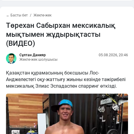
← Басты бет
Жекпе-жек
Төрехан Сабырхан мексикалық
мықтымен жұдырықтасты
(ВИДЕО)
Сұлтан Данияр
05.08.2026, 20:46
Жекпе-жек шолушысы
Қазақстан құрамасының боксшысы Лос-
Анджелестегі оқу-жаттығу жиыны кезінде тәжірибелі
мексикалық Элиас Эспадаспен спарринг өткізді.