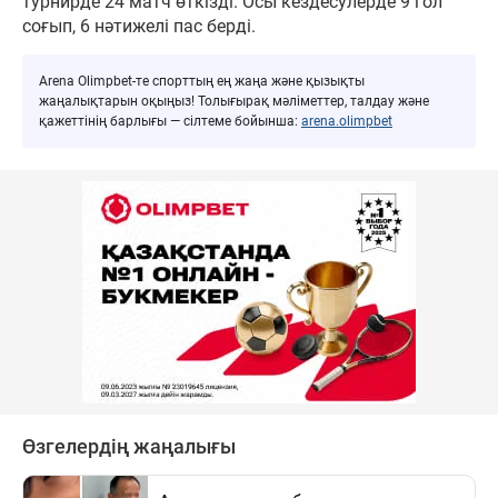
турнирде 24 матч өткізді. Осы кездесулерде 9 гол
соғып, 6 нәтижелі пас берді.
Arena Olimpbet-те спорттың ең жаңа және қызықты
жаңалықтарын оқыңыз! Толығырақ мәліметтер, талдау және
қажеттінің барлығы — сілтеме бойынша:
arena.olimpbet