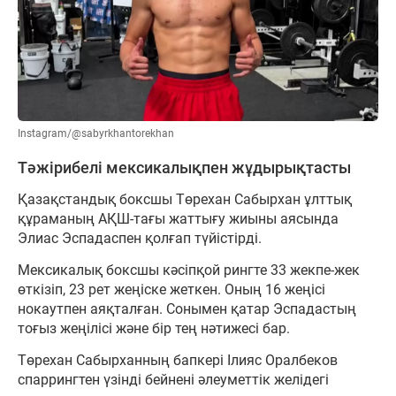
Instagram/@sabyrkhantorekhan
Тәжірибелі мексикалықпен жұдырықтасты
Қазақстандық боксшы Төрехан Сабырхан ұлттық
құраманың АҚШ-тағы жаттығу жиыны аясында
Элиас Эспадаспен қолғап түйістірді.
Мексикалық боксшы кәсіпқой рингте 33 жекпе-жек
өткізіп, 23 рет жеңіске жеткен. Оның 16 жеңісі
нокаутпен аяқталған. Сонымен қатар Эспадастың
тоғыз жеңілісі және бір тең нәтижесі бар.
Төрехан Сабырханның бапкері Ілияс Оралбеков
спаррингтен үзінді бейнені әлеуметтік желідегі