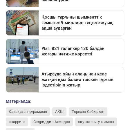
Материалда:
Қазақстан құрамасы
АҚШ
Төрехан Сабырхан
спарринг
Садриддин Ахмедов
оқу-жаттығу жиыны