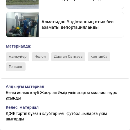
Материалда:
жанкүйер
Челси
Дастан Сәтпаев
қолтаңба
Гонконг
Алдыңғы материал
Бельгиялық клуб Жасұлан Әмір үшін жарты миллион еуро
ұсынды
Келесі материал
ҚФФ тәртіп бұзған клубтар мен футболшыларға үкім
шығарды