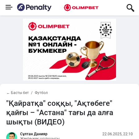
← Басты бет
Футбол
"Қайратқа" соққы, "Ақтөбеге"
қайғы – "Астана" тағы да алға
шықты (ВИДЕО)
Сұлтан Данияр
22.06.2025, 22:10
Жекпе-жек шолушысы