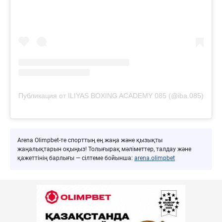
Публикация от ILIYAS BOXING ACADEMY 085 (@iba.085)
Arena Olimpbet-те спорттың ең жаңа және қызықты
жаңалықтарын оқыңыз! Толығырақ мәліметтер, талдау және
қажеттінің барлығы — сілтеме бойынша:
arena.olimpbet