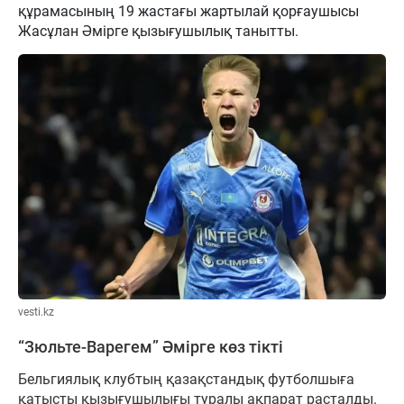
құрамасының 19 жастағы жартылай қорғаушысы
Жасұлан Әмірге қызығушылық танытты.
vesti.kz
“Зюльте-Варегем” Әмірге көз тікті
Бельгиялық клубтың қазақстандық футболшыға
қатысты қызығушылығы туралы ақпарат расталды.