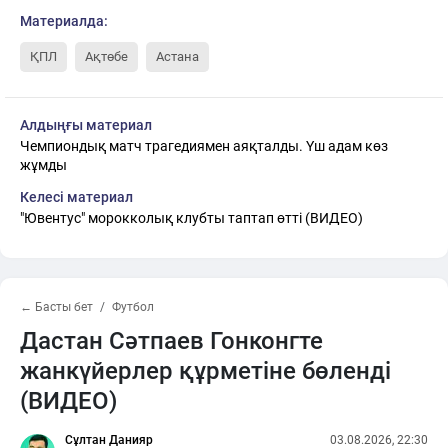
Материалда:
ҚПЛ
Ақтөбе
Астана
Алдыңғы материал
Чемпиондық матч трагедиямен аяқталды. Үш адам көз
жұмды
Келесі материал
"Ювентус" морокколық клубты таптап өтті (ВИДЕО)
← Басты бет
Футбол
Дастан Сәтпаев Гонконгте
жанкүйерлер құрметіне бөленді
(ВИДЕО)
Сұлтан Данияр
03.08.2026, 22:30