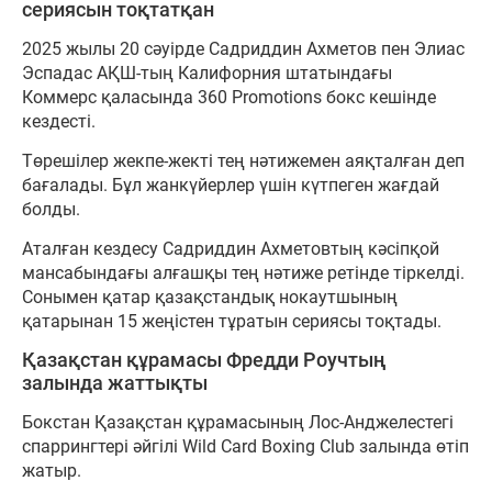
сериясын тоқтатқан
2025 жылы 20 сәуірде Садриддин Ахметов пен Элиас
Эспадас АҚШ-тың Калифорния штатындағы
Коммерс қаласында 360 Promotions бокс кешінде
кездесті.
Төрешілер жекпе-жекті тең нәтижемен аяқталған деп
бағалады. Бұл жанкүйерлер үшін күтпеген жағдай
болды.
Аталған кездесу Садриддин Ахметовтың кәсіпқой
мансабындағы алғашқы тең нәтиже ретінде тіркелді.
Сонымен қатар қазақстандық нокаутшының
қатарынан 15 жеңістен тұратын сериясы тоқтады.
Қазақстан құрамасы Фредди Роучтың
залында жаттықты
Бокстан Қазақстан құрамасының Лос-Анджелестегі
спаррингтері әйгілі Wild Card Boxing Club залында өтіп
жатыр.