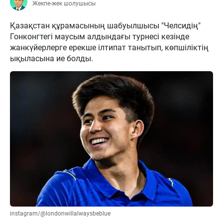
Жекпе-жек шолушысы
Қазақстан құрамасының шабуылшысы "Челсидің"
Гонконгтегі маусым алдындағы турнесі кезінде
жанкүйерлерге ерекше ілтипат танытып, көпшіліктің
ықыласына ие болды.
instagram/@londonwillalwaysbeblue