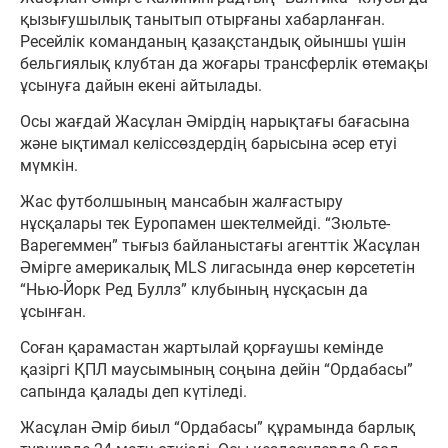
қызығушылық танытып отырғаны хабарланған.
Ресейлік команданың қазақстандық ойыншы үшін
бельгиялық клубтан да жоғары трансферлік өтемақы
ұсынуға дайын екені айтылады.
Осы жағдай Жасұлан Әмірдің нарықтағы бағасына
және ықтимал келіссөздердің барысына әсер етуі
мүмкін.
Жас футболшының мансабын жалғастыру
нұсқалары тек Еуропамен шектелмейді. “Зюльте-
Варегеммен” тығыз байланыстағы агенттік Жасұлан
Әмірге америкалық MLS лигасында өнер көрсететін
“Нью-Йорк Ред Буллз” клубының нұсқасын да
ұсынған.
Соған қарамастан жартылай қорғаушы кемінде
қазіргі ҚПЛ маусымының соңына дейін “Ордабасы”
сапында қалады деп күтіледі.
Жасұлан Әмір биыл “Ордабасы” құрамында барлық