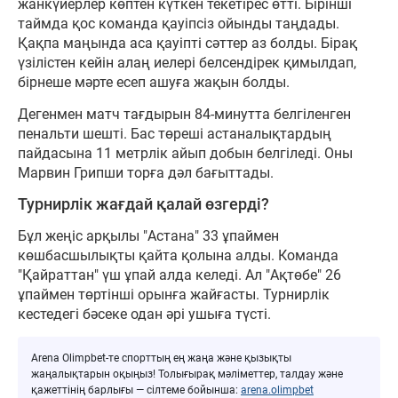
жанкүйерлер көптен күткен текетірес өтті. Бірінші
таймда қос команда қауіпсіз ойынды таңдады.
Қақпа маңында аса қауіпті сәттер аз болды. Бірақ
үзілістен кейін алаң иелері белсендірек қимылдап,
бірнеше мәрте есеп ашуға жақын болды.
Дегенмен матч тағдырын 84-минутта белгіленген
пенальти шешті. Бас төреші астаналықтардың
пайдасына 11 метрлік айып добын белгіледі. Оны
Марвин Грипши торға дәл бағыттады.
Турнирлік жағдай қалай өзгерді?
Бұл жеңіс арқылы "Астана" 33 ұпаймен
көшбасшылықты қайта қолына алды. Команда
"Қайраттан" үш ұпай алда келеді. Ал "Ақтөбе" 26
ұпаймен төртінші орынға жайғасты. Турнирлік
кестедегі бәсеке одан әрі ушыға түсті.
Arena Olimpbet-те спорттың ең жаңа және қызықты
жаңалықтарын оқыңыз! Толығырақ мәліметтер, талдау және
қажеттінің барлығы — сілтеме бойынша:
arena.olimpbet