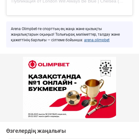
Публикация от London Will Always Be Blue | Chelsea (@londonwillalwaysbeblue)
Arena Olimpbet-те спорттың ең жаңа және қызықты
жаңалықтарын оқыңыз! Толығырақ мәліметтер, талдау және
қажеттінің барлығы — сілтеме бойынша:
arena.olimpbet