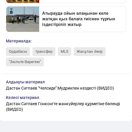
Материалда:
Ордабасы
трансфер
MLS
Жасұлан Әмір
"Зюльте-Варегем"
Алдыңғы материал
Дастан Сәтпаев "Челсиде" Мудрикпен кездесті (ВИДЕО)
Келесі материал
Дастан Сәтпаев Гонконгте жанкүйерлер құрметіне бөленді
(ВИДЕО)