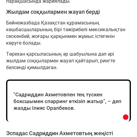
парақшасында жариялады.
Жылдам соққылармен жауап берді
Бейнежазбада Қазақстан құрамасының
көшбасшыларының бірі тәжірибелі мексикалықтан
сескенбей, жоғары қарқынмен жұмыс істегенін
көруге болады.
Төрехан қарсыласының әр шабуылына дәл әрі
жылдам соққылармен жауап қайтарып, рингте
белсенді қимылдаған.
"Садриддин Ахметовпен тең түскен
боксшымен спарринг өткізіп жатыр", – деп
жазды Ілияс Оралбеков.
Эспадас Садриддин Ахметовтың жеңісті