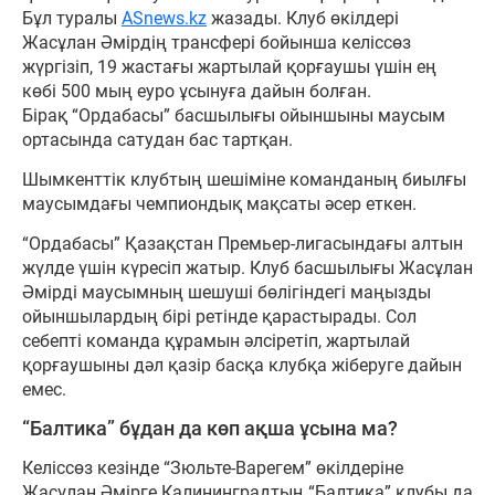
Бұл туралы
ASnews.kz
жазады. Клуб өкілдері
Жасұлан Әмірдің трансфері бойынша келіссөз
жүргізіп, 19 жастағы жартылай қорғаушы үшін ең
көбі 500 мың еуро ұсынуға дайын болған.
Бірақ “Ордабасы” басшылығы ойыншыны маусым
ортасында сатудан бас тартқан.
Шымкенттік клубтың шешіміне команданың биылғы
маусымдағы чемпиондық мақсаты әсер еткен.
“Ордабасы” Қазақстан Премьер-лигасындағы алтын
жүлде үшін күресіп жатыр. Клуб басшылығы Жасұлан
Әмірді маусымның шешуші бөлігіндегі маңызды
ойыншылардың бірі ретінде қарастырады. Сол
себепті команда құрамын әлсіретіп, жартылай
қорғаушыны дәл қазір басқа клубқа жіберуге дайын
емес.
“Балтика” бұдан да көп ақша ұсына ма?
Келіссөз кезінде “Зюльте-Варегем” өкілдеріне
Жасұлан Әмірге Калининградтың “Балтика” клубы да