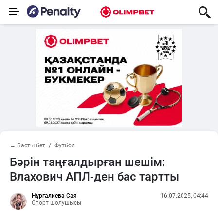
← Басты бет
Футбол
Бәрін таңғалдырған шешім:
Влахович АПЛ-ден бас тартты
Нұрғалиева Сая
16.07.2025, 04:44
Спорт шолушысы