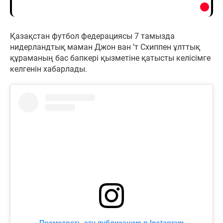
Қазақстан футбол федерациясы 7 тамызда
нидерландтық маман Джон ван ’т Схиппен ұлттық
құраманың бас бапкері қызметіне қатысты келісімге
келгенін хабарлады.
Посмотреть эту публикацию в Instagram