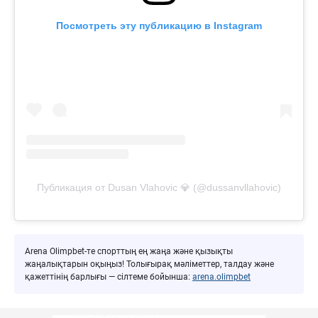
Посмотреть эту публикацию в Instagram
Публикация от Dusan Vlahovic 💎 (@dussanvllahovic)
Arena Olimpbet-те спорттың ең жаңа және қызықты
жаңалықтарын оқыңыз! Толығырақ мәліметтер, талдау және
қажеттінің барлығы — сілтеме бойынша:
arena.olimpbet