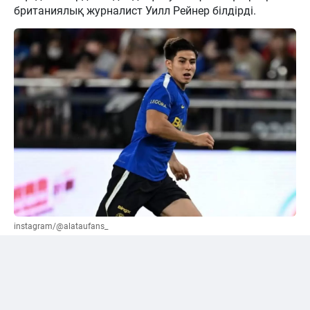
британиялық журналист Уилл Рейнер білдірді.
instagram/@alataufans_
Сәтпаевқа қатысты "жалға беру" нұсқасы
ұсынылды
Әлеуметтік желі қолданушыларының бірі Уилл
Рейнерден трансферлік терезе жабылғанға дейін