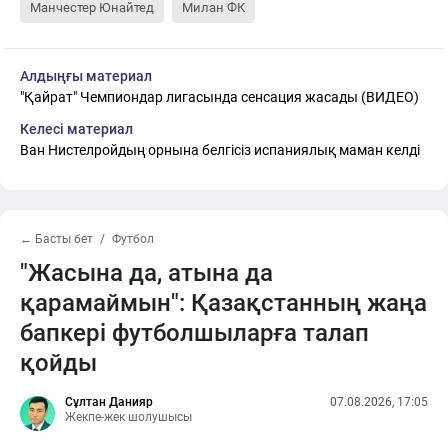
Манчестер Юнайтед
Милан ФК
Алдыңғы материал
"Қайрат" Чемпиондар лигасында сенсация жасады (ВИДЕО)
Келесі материал
Ван Нистелройдың орнына белгісіз испаниялық маман келді
← Басты бет
Футбол
"Жасына да, атына да
қарамаймын": Қазақстанның жаңа
бапкері футболшыларға талап
қойды
Сұлтан Данияр
07.08.2026, 17:05
Жекпе-жек шолушысы