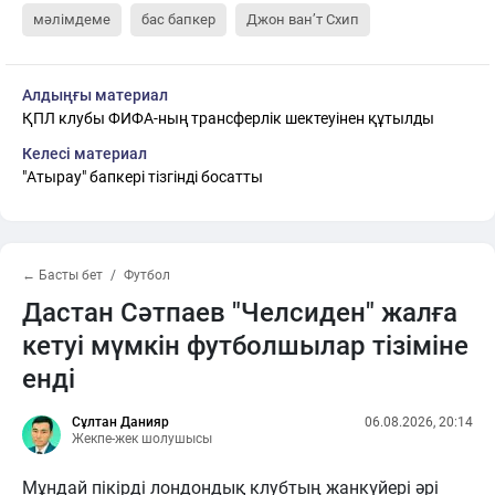
мәлімдеме
бас бапкер
Джон ван’т Схип
Алдыңғы материал
ҚПЛ клубы ФИФА-ның трансферлік шектеуінен құтылды
Келесі материал
"Атырау" бапкері тізгінді босатты
← Басты бет
Футбол
Дастан Сәтпаев "Челсиден" жалға
кетуі мүмкін футболшылар тізіміне
енді
Сұлтан Данияр
06.08.2026, 20:14
Жекпе-жек шолушысы
Мұндай пікірді лондондық клубтың жанкүйері әрі