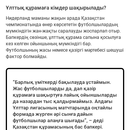
Ұлттық құрамаға кімдер шақырылады?
Нидерланд маманы жақын арада Қазақстан
чемпионатында өнер көрсететін футболшылардың
мүмкіндігін жан-жақты саралауды жоспарлап отыр.
Бапкердің сөзінше, ұлттық құрама сапына қосылуға
кез келген ойыншының мүмкіндігі бар.
Футболшының жасы немесе қазіргі мәртебесі шешуші
фактор болмайды.
“Барлық үміткерді бақылауда ұстаймын.
Жас футболшыларды да, дәл қазір
құрамаға шақыртуға лайық ойыншыларды
да назардан тыс қалдырмаймыз. Алдағы
Ұлттар лигасының матчтарында оңтайлы
формада жүрген әрі сынға дайын
футболшылар алаңға шығады”, – деді
Қазақстан құрамасының бас бапкері.