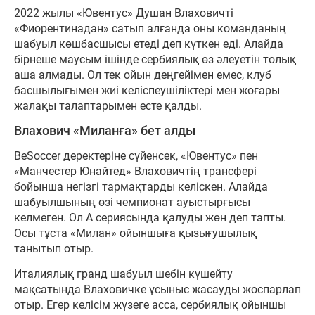
2022 жылы «Ювентус» Душан Влаховичті
«Фиорентинадан» сатып алғанда оны команданың
шабуыл көшбасшысы етеді деп күткен еді. Алайда
бірнеше маусым ішінде сербиялық өз әлеуетін толық
аша алмады. Ол тек ойын деңгейімен емес, клуб
басшылығымен жиі келіспеушіліктері мен жоғары
жалақы талаптарымен есте қалды.
Влахович «Миланға» бет алды
BeSoccer деректеріне сүйенсек, «Ювентус» пен
«Манчестер Юнайтед» Влаховичтің трансфері
бойынша негізгі тармақтарды келіскен. Алайда
шабуылшының өзі чемпионат ауыстырғысы
келмеген. Ол А сериясында қалуды жөн деп тапты.
Осы тұста «Милан» ойыншыға қызығушылық
танытып отыр.
Италиялық гранд шабуыл шебін күшейту
мақсатында Влаховичке ұсыныс жасауды жоспарлап
отыр. Егер келісім жүзеге асса, сербиялық ойыншы