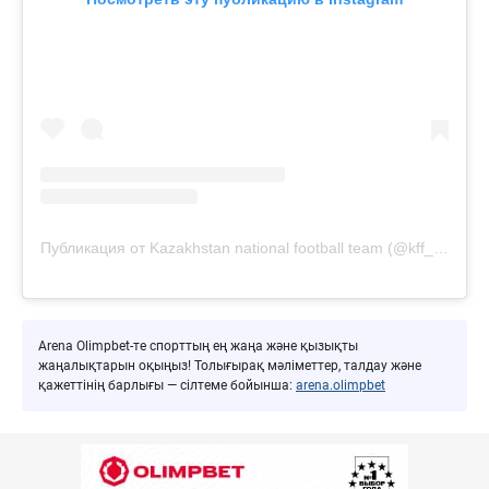
Публикация от Kazakhstan national football team (@kff_team)
Arena Olimpbet-те спорттың ең жаңа және қызықты
жаңалықтарын оқыңыз! Толығырақ мәліметтер, талдау және
қажеттінің барлығы — сілтеме бойынша:
arena.olimpbet