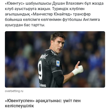
«Ювентус» шабуылшысы Душан Влахович бұл жазда
клуб ауыстыруға жақын. Туриндік клубпен
ағылшындық «Манчестер Юнайтед» трансфер
бойынша келісімге келгенімен футболшы Англияға
ауысудан бас тартты.
overbetting.ru
«Ювентуспен» арақатынас: үміт пен
келіспеушілік