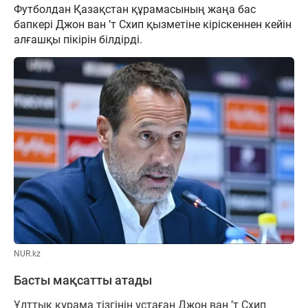
Футболдан Қазақстан құрамасының жаңа бас
бапкері Джон ван ’т Схип қызметіне кіріскеннен кейін
алғашқы пікірін білдірді.
NUR.kz
Басты мақсатты атады
Ұлттық құрама тізгінін ұстаған Джон ван ’т Схип