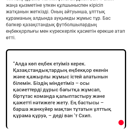
жаңа қызметіне үлкен құлшыныспен кірісіп
жатқанын жеткізді. Оның айтуынша, ұлттық
құраманың алдында ауқымды жұмыс тұр. Бас
бапкер қазақстандық футболшылардың
еңбекқорлығы мен күрескерлік қасиетін ерекше атап
өтті.
“Алда көп еңбек етуіміз керек.
Қазақстандықтардың еңбекқор екенін
және қажырлы жұмыс істей алатынын
білемін. Біздің міндетіміз – осы
қасиеттерді дұрыс бағытқа жұмсап,
біртұтас команда қалыптастыру және
қажетті нәтижеге жету. Ең бастысы –
барша жанкүйер мақтан тұтатын ұлттық
құрама құруә, – деді ван ’т Схип.