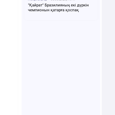
"Қайрат" Бразилияның екі дүркін
чемпионын қатарға қоспақ