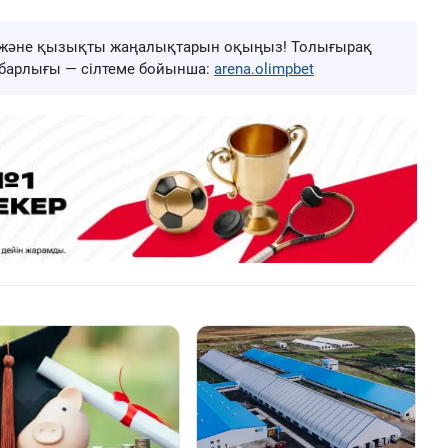
ңа және қызықты жаңалықтарын оқыңыз! Толығырақ
ң барлығы — сілтеме бойынша:
arena.olimpbet