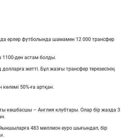
нда ерлер футболында шамамен 12 000 трансфер
 1100-ден астам болды.
долларға жетті. Бұл жазғы трансфер терезесінің
көлемі 50%-ға артқан.
ы көшбасшы – Англия клубтары. Олар бір жазда 3
н.
ойыншыларға 483 миллион еуро шығындап, бір
ы.