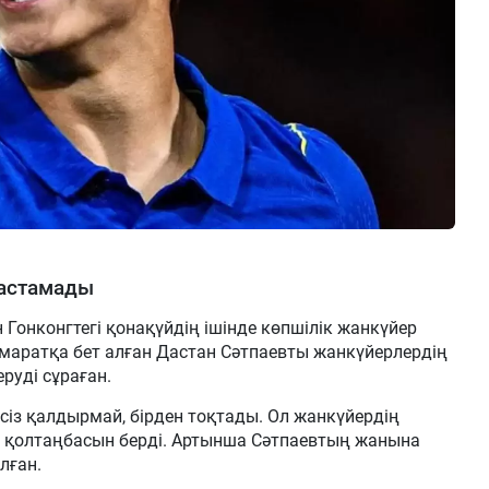
тастамады
онконгтегі қонақүйдің ішінде көпшілік жанкүйер
имаратқа бет алған Дастан Сәтпаевты жанкүйерлердің
руді сұраған.
сіз қалдырмай, бірден тоқтады. Ол жанкүйердің
п, қолтаңбасын берді. Артынша Сәтпаевтың жанына
лған.