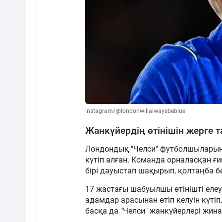
instagram/@londonwillalwaysbeblue
Жанкүйердің өтінішін жерге 
Лондондық "Челси" футболшыларын Г
күтіп алған. Команда орналасқан ғ
бірі дауыстап шақырып, қолтаңба бе
17 жастағы шабуылшы өтінішті елеу
адамдар арасынан өтіп келуін күті
басқа да "Челси" жанкүйерлері жина