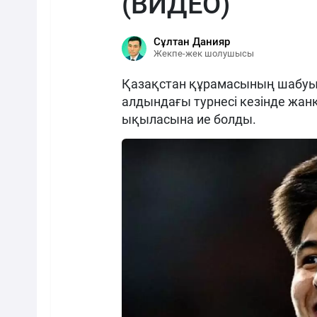
(ВИДЕО)
Сұлтан Данияр
Жекпе-жек шолушысы
Қазақстан құрамасының шабуыл
алдындағы турнесі кезінде жанк
ықыласына ие болды.