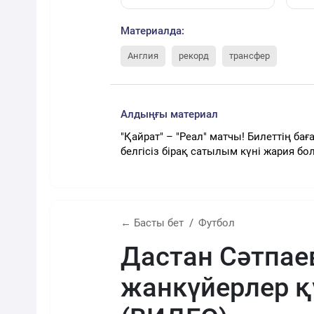
Материалда:
Англия
рекорд
трансфер
Алдыңғы материал
"Қайрат" – "Реал" матчы! Билеттің бағ
белгісіз бірақ сатылым күні жария бо
← Басты бет
Футбол
Дастан Сәтпае
жанкүйерлер қ