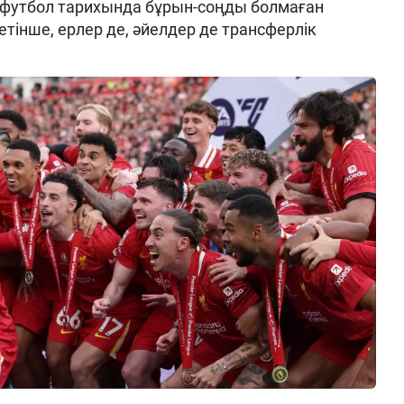
футбол тарихында бұрын-соңды болмаған
етінше, ерлер де, әйелдер де трансферлік