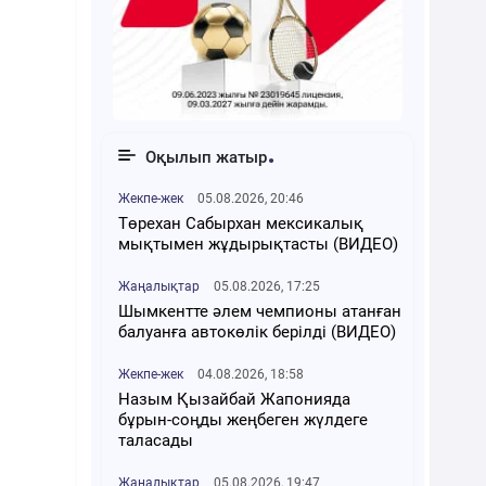
Оқылып жатыр
Жекпе-жек
05.08.2026, 20:46
Төрехан Сабырхан мексикалық
мықтымен жұдырықтасты (ВИДЕО)
Жаңалықтар
05.08.2026, 17:25
Шымкентте әлем чемпионы атанған
балуанға автокөлік берілді (ВИДЕО)
Жекпе-жек
04.08.2026, 18:58
Назым Қызайбай Жапонияда
бұрын-соңды жеңбеген жүлдеге
таласады
Жаңалықтар
05.08.2026, 19:47