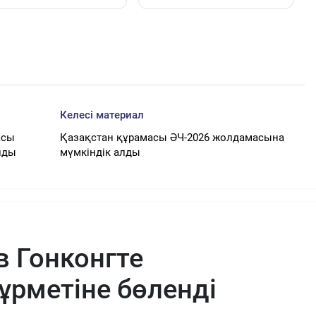
Келесі материал
асы
Қазақстан құрамасы ӘЧ-2026 жолдамасына
лды
мүмкіндік алды
в Гонконгте
ұрметіне бөленді