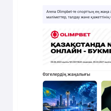
Arena Olimpbet-те спорттың ең жа
мәліметтер, талдау және қажеттіні