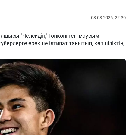
03.08.2026, 22:30
шысы "Челсидің" Гонконгтегі маусым
үйерлерге ерекше ілтипат танытып, көпшіліктің