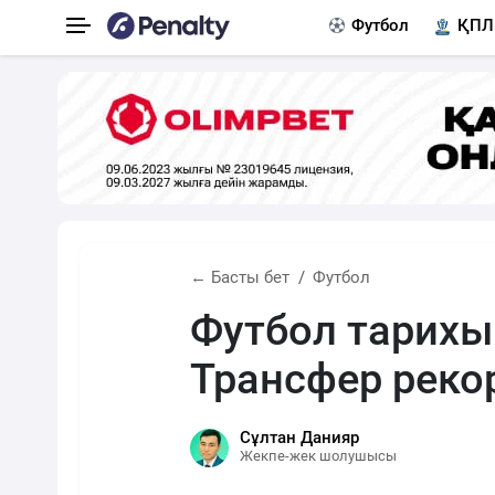
Футбол
ҚПЛ
← Басты бет
Футбол
Футбол тарихы
Трансфер рек
Сұлтан Данияр
Жекпе-жек шолушысы