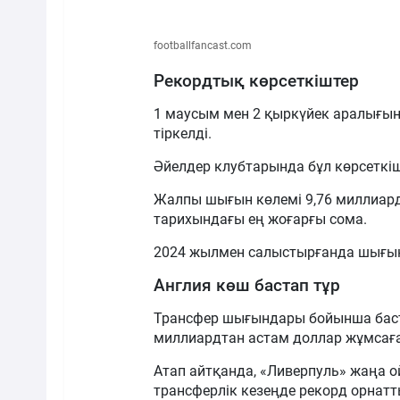
footballfancast.com
Рекордтық көрсеткіштер
1 маусым мен 2 қыркүйек аралығы
тіркелді.
Әйелдер клубтарында бұл көрсеткіш
Жалпы шығын көлемі 9,76 миллиард 
тарихындағы ең жоғарғы сома.
2024 жылмен салыстырғанда шығын 
Англия көш бастап тұр
Трансфер шығындары бойынша баст
миллиардтан астам доллар жұмсаға
Атап айтқанда, «Ливерпуль» жаңа 
трансферлік кезеңде рекорд орнатт