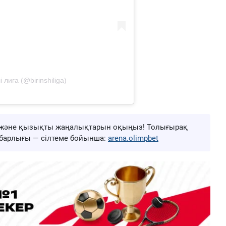
 лига (@birinshiliga)
ңа және қызықты жаңалықтарын оқыңыз! Толығырақ
ң барлығы — сілтеме бойынша:
arena.olimpbet