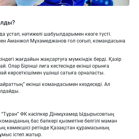
алды?
да ұстап, нәтижелі шабуылдарымен көзге түсті.
пен Аманжол Мұхамеджанов гол соғып, командасына
сіндегі жағдайын жақсартуға мүмкіндік берді. Қазір
й. Олар Бірінші лига кестесінде екінші орынға
ұпай көрсеткішімен үшінші сатыға орналасты.
Қайраттың” екінші командасымен кездеседі. Ал
ылдайды.
а “Тұран” ФК кәсіпкер Дінмұхамед Ыдырысовтың
команданың бас бапкері қызметіне белгілі маман
ң көмекшісі ретінде Қазақстан құрамасының
мыс істеп жатыр.