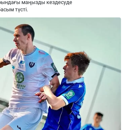
турындағы маңызды кездесуде
басым түсті.