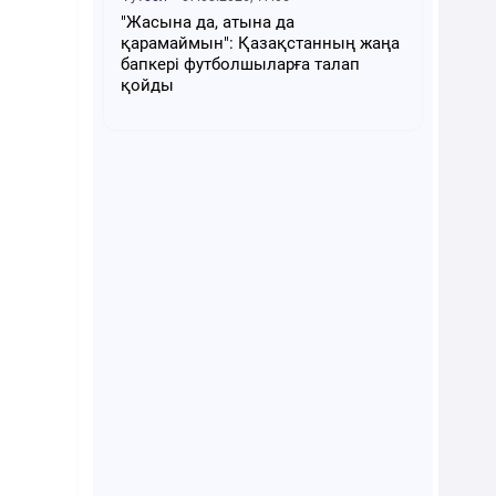
"Жасына да, атына да
қарамаймын": Қазақстанның жаңа
бапкері футболшыларға талап
қойды