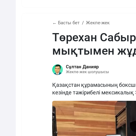
← Басты бет
Жекпе-жек
Төрехан Сабы
мықтымен жұд
Сұлтан Данияр
Жекпе-жек шолушысы
Қазақстан құрамасының боксш
кезінде тәжірибелі мексикалық 