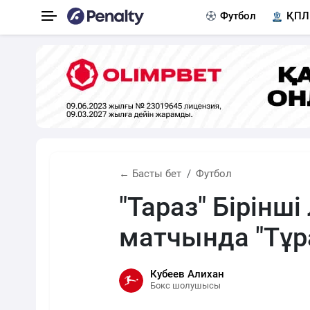
Футбол
ҚПЛ
← Басты бет
Футбол
"Тараз" Бірінш
матчында "Тұр
Кубеев Алихан
Бокс шолушысы