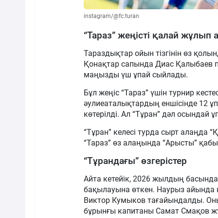
instagram/@fc.turan
“Тараз” жеңісті қалай жұлып 
Тараздықтар ойын тізгінін өз қолын
Қонақтар сапында Диас Қалыбаев 
маңызды үш ұпай сыйлады.
Бұл жеңіс “Тараз” үшін турнир кесте
әулиеаталықтардың еншісінде 12 ұпа
көтерілді. Ал “Тұран” дәл осындай 
“Тұран” келесі турда сырт алаңда “
“Тараз” өз алаңында “Арысты” қаб
“Тұрандағы” өзгерістер
Айта кетейік, 2026 жылдың басынд
бақылауына өткен. Наурыз айында 
Виктор Кумыков тағайындалды. Оны
бұрынғы капитаны Самат Смақов жұ