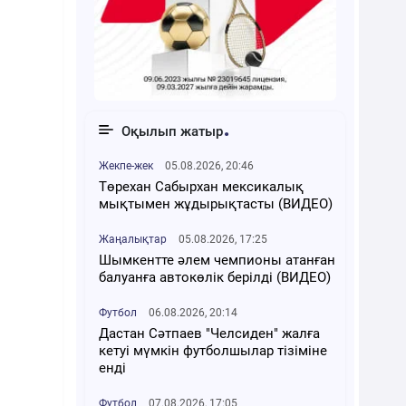
Оқылып жатыр
Жекпе-жек
05.08.2026, 20:46
Төрехан Сабырхан мексикалық
мықтымен жұдырықтасты (ВИДЕО)
Жаңалықтар
05.08.2026, 17:25
Шымкентте әлем чемпионы атанған
балуанға автокөлік берілді (ВИДЕО)
Футбол
06.08.2026, 20:14
Дастан Сәтпаев "Челсиден" жалға
кетуі мүмкін футболшылар тізіміне
енді
Футбол
07.08.2026, 17:05