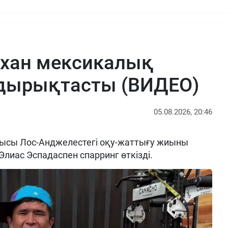
рхан мексикалық
ырықтасты (ВИДЕО)
05.08.2026, 20:46
ысы Лос-Анджелестегі оқу-жаттығу жиыны
Элиас Эспадаспен спарринг өткізді.