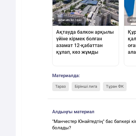
Материалда:
Тараз
Бірінші лига
Тұран ФК
Алдыңғы материал
"Манчестер Юнайтедтің" бас бапкері к
болады?