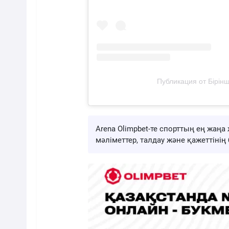
Публикация от Бірінші
Arena Olimpbet-те спорттың ең жа
мәліметтер, талдау және қажеттіні