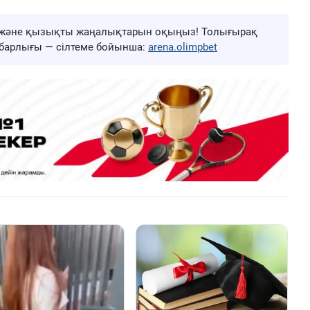
ңа және қызықты жаңалықтарын оқыңыз! Толығырақ
ң барлығы — сілтеме бойынша:
arena.olimpbet