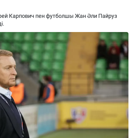
дрей Карпович пен футболшы Жан Әли Пайруз
і.