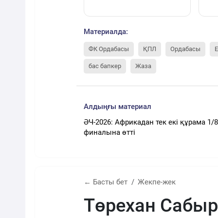
Материалда:
ФК Ордабасы
ҚПЛ
Ордабасы
бас бапкер
Жаза
Алдыңғы материал
ӘЧ-2026: Африкадан тек екі құрама 1/8
финалына өтті
← Басты бет
Жекпе-жек
Төрехан Сабы