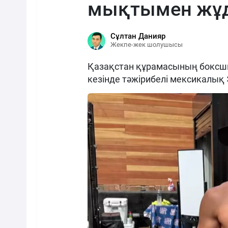
мықтымен жұд
Сұлтан Данияр
Жекпе-жек шолушысы
Қазақстан құрамасының боксш
кезінде тәжірибелі мексикалық 