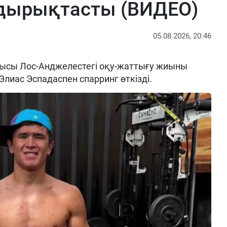
ырықтасты (ВИДЕО)
05.08.2026, 20:46
ысы Лос-Анджелестегі оқу-жаттығу жиыны
Элиас Эспадаспен спарринг өткізді.