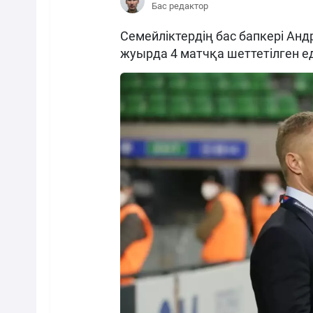
Бас редактор
Семейліктердің бас бапкері Ан
жуырда 4 матчқа шеттетілген ед