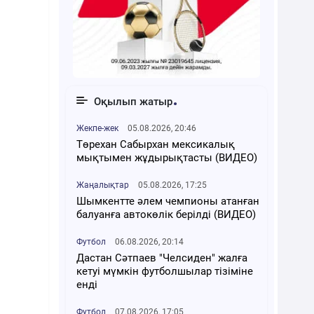
Оқылып жатыр
Жекпе-жек
05.08.2026, 20:46
Төрехан Сабырхан мексикалық
мықтымен жұдырықтасты (ВИДЕО)
Жаңалықтар
05.08.2026, 17:25
Шымкентте әлем чемпионы атанған
балуанға автокөлік берілді (ВИДЕО)
Футбол
06.08.2026, 20:14
Дастан Сәтпаев "Челсиден" жалға
кетуі мүмкін футболшылар тізіміне
енді
Футбол
07.08.2026, 17:05