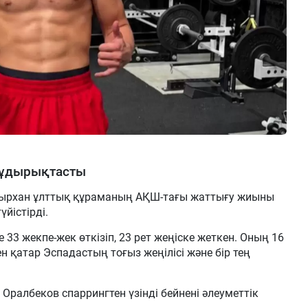
жұдырықтасты
ырхан ұлттық құраманың АҚШ-тағы жаттығу жиыны
йістірді.
33 жекпе-жек өткізіп, 23 рет жеңіске жеткен. Оның 16
н қатар Эспадастың тоғыз жеңілісі және бір тең
Оралбеков спаррингтен үзінді бейнені әлеуметтік