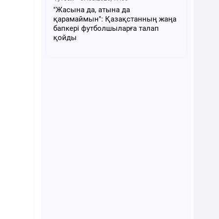
"Жасына да, атына да
қарамаймын": Қазақстанның жаңа
бапкері футболшыларға талап
қойды