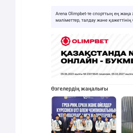
Arena Olimpbet-те спорттың ең жа
мәліметтер, талдау және қажеттіні