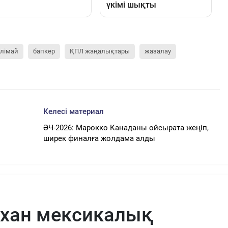
Елімай
бапкер
ҚПЛ жаңалықтары
жазалау
Келесі материал
ӘЧ-2026: Марокко Канаданы ойсырата жеңіп,
ширек финалға жолдама алды
рхан мексикалық