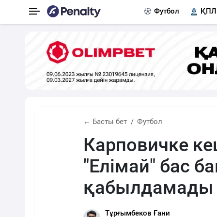
Футбол
ҚПЛ
← Басты бет
Футбол
Карповичке ке
"Елімай" бас ба
қабылдамады
Тұрғымбеков Ғани