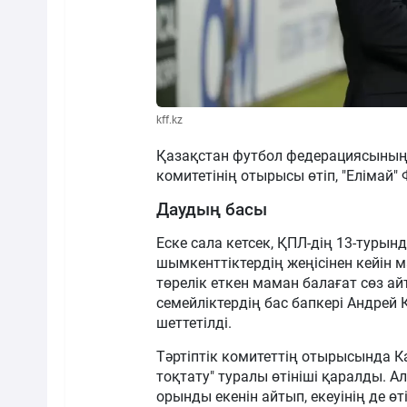
kff.kz
Қазақстан футбол федерациясының 
комитетінің отырысы өтіп, "Елімай"
Даудың басы
Еске сала кетсек, ҚПЛ-дің 13-турынд
шымкенттіктердің жеңісінен кейін ма
төрелік еткен маман балағат сөз ай
семейліктердің бас бапкері Андрей
шеттетілді.
Тәртіптік комитеттің отырысында 
тоқтату" туралы өтініші қаралды. 
орынды екенін айтып, екеуінің де ө