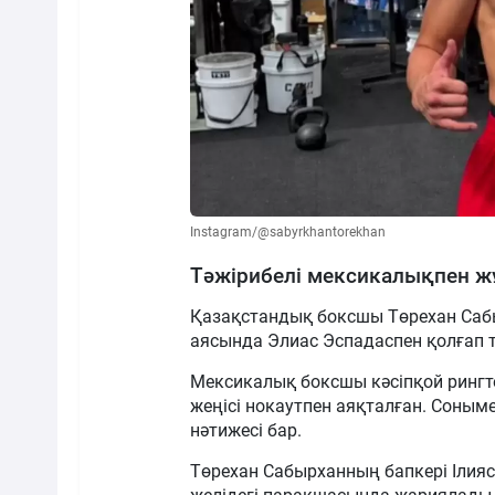
Instagram/@sabyrkhantorekhan
Тәжірибелі мексикалықпен 
Қазақстандық боксшы Төрехан Саб
аясында Элиас Эспадаспен қолғап тү
Мексикалық боксшы кәсіпқой рингте 
жеңісі нокаутпен аяқталған. Соныме
нәтижесі бар.
Төрехан Сабырханның бапкері Ілияс 