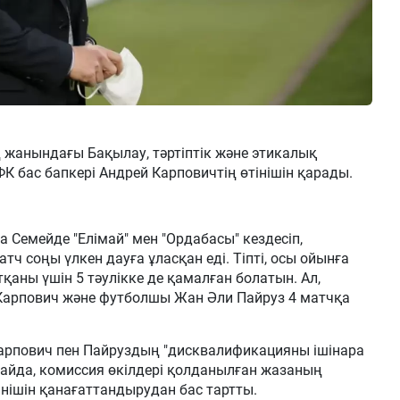
жанындағы Бақылау, тәртіптік және этикалық
 ФК бас бапкері Андрей Карповичтің өтінішін қарады.
а Семейде "Елімай" мен "Ордабасы" кездесіп,
тч соңы үлкен дауға ұласқан еді. Тіпті, осы ойынға
тқаны үшін 5 тәулікке де қамалған болатын. Ал,
 Карпович және футболшы Жан Әли Пайруз 4 матчқа
Карпович пен Пайруздың "дисквалификацияны ішінара
Алайда, комиссия өкілдері қолданылған жазаның
тінішін қанағаттандырудан бас тартты.