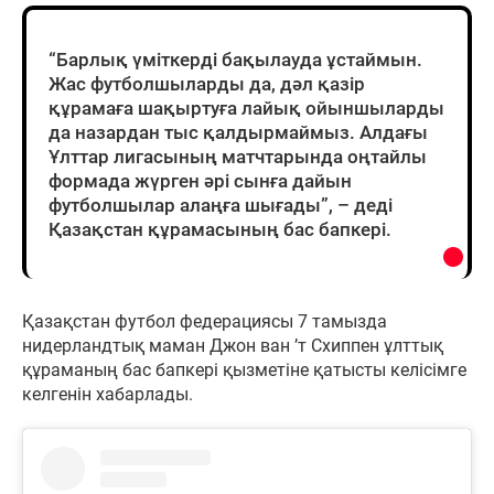
“Барлық үміткерді бақылауда ұстаймын.
Жас футболшыларды да, дәл қазір
құрамаға шақыртуға лайық ойыншыларды
да назардан тыс қалдырмаймыз. Алдағы
Ұлттар лигасының матчтарында оңтайлы
формада жүрген әрі сынға дайын
футболшылар алаңға шығады”, – деді
Қазақстан құрамасының бас бапкері.
Қазақстан футбол федерациясы 7 тамызда
нидерландтық маман Джон ван ’т Схиппен ұлттық
құраманың бас бапкері қызметіне қатысты келісімге
келгенін хабарлады.