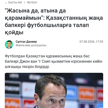
← Басты бет
Футбол
"Жасына да, атына да
қарамаймын": Қазақстанның жаңа
бапкері футболшыларға талап
қойды
Сұлтан Данияр
07.08.2026, 17:05
Жекпе-жек шолушысы
Футболдан Қазақстан құрамасының жаңа бас
бапкері Джон ван ’т Схип қызметіне кіріскеннен кейін
алғашқы пікірін білдірді.