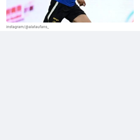
instagram/@alataufans_
Сәтпаевқа қатысты "жалға беру" нұсқасы
ұсынылды
Әлеуметтік желі қолданушыларының бірі Уилл
Рейнерден трансферлік терезе жабылғанға дейін
"Челси" кіммен қоштасуы керек екенін сұрады.
Журналист өз жауабында лондондық клуб сатуы
немесе уақытша басқа командаға жіберуі қажет деп
есептейтін футболшылардың тізімін жариялады. Сол
тізімге Дастан Сәтпаев та енген.
Рейнер жас шабуылшының аты-жөнінің тұсына
"жалға беру" деген нұсқаны көрсеткен. Бұл —
журналистің жеке пікірі, ал "Челси" тарапынан
Сәтпаевтың болашағына қатысты әзірге ресми