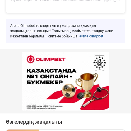
Arena Olimpbet-те спорттың ең жаңа және қызықты
жаңалықтарын оқыңыз! Толығырақ мәліметтер, талдау және
қажеттінің барлығы — сілтеме бойынша:
arena.olimpbet