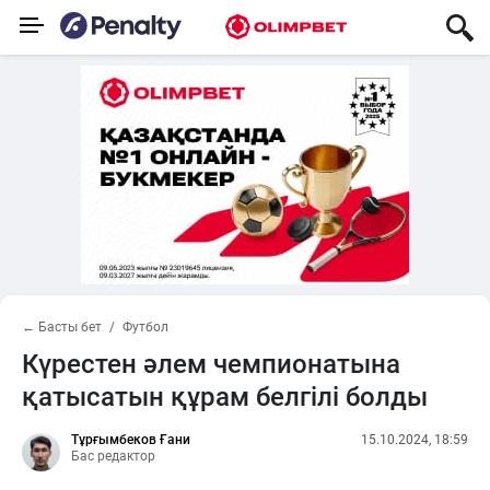
← Басты бет
Футбол
Күрестен әлем чемпионатына
қатысатын құрам белгілі болды
Тұрғымбеков Ғани
15.10.2024, 18:59
Бас редактор