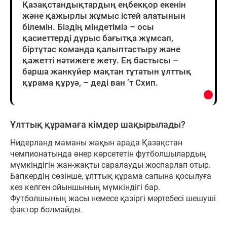
Қазақстандықтардың еңбекқор екенін
және қажырлы жұмыс істей алатынын
білемін. Біздің міндетіміз – осы
қасиеттерді дұрыс бағытқа жұмсап,
біртұтас команда қалыптастыру және
қажетті нәтижеге жету. Ең бастысы –
барша жанкүйер мақтан тұтатын ұлттық
құрама құруә, – деді ван ’т Схип.
Ұлттық құрамаға кімдер шақырылады?
Нидерланд маманы жақын арада Қазақстан
чемпионатында өнер көрсететін футболшылардың
мүмкіндігін жан-жақты саралауды жоспарлап отыр.
Бапкердің сөзінше, ұлттық құрама сапына қосылуға
кез келген ойыншының мүмкіндігі бар.
Футболшының жасы немесе қазіргі мәртебесі шешуші
фактор болмайды.