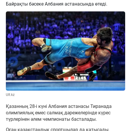
Байрақты бәсеке Албания астанасында өтеді.
Ult.kz
Қазанның 28-і күні Албания астанасы Тиранада
олимпиялық емес салмақ дәрежелерінде күрес
түрлерінен әлем чемпионаты басталады.
Оған қазақстандық спортшылар да қатысады.