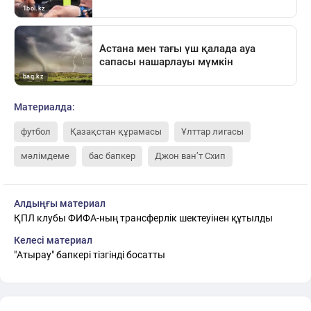
Материалда:
футбол
Қазақстан құрамасы
Ұлттар лигасы
мәлімдеме
бас бапкер
Джон ван’т Схип
Алдыңғы материал
ҚПЛ клубы ФИФА-ның трансферлік шектеуінен құтылды
Келесі материал
"Атырау" бапкері тізгінді босатты