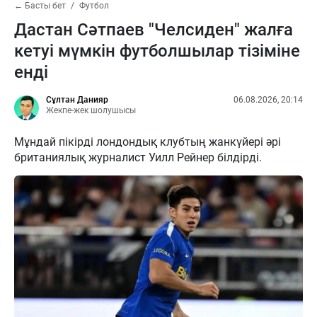
← Басты бет
Футбол
Дастан Сәтпаев "Челсиден" жалға
кетуі мүмкін футболшылар тізіміне
енді
Сұлтан Данияр
06.08.2026, 20:14
Жекпе-жек шолушысы
Мұндай пікірді лондондық клубтың жанкүйері әрі
британиялық журналист Уилл Рейнер білдірді.