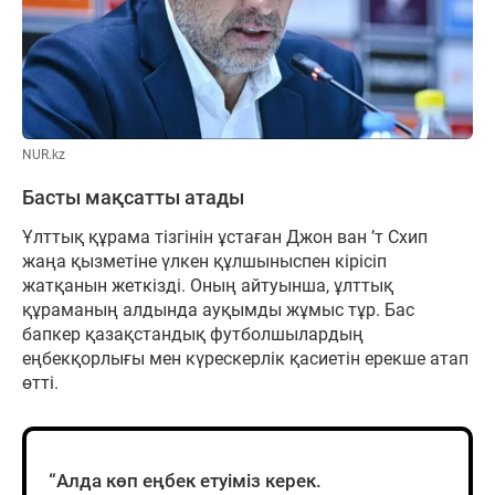
NUR.kz
Басты мақсатты атады
Ұлттық құрама тізгінін ұстаған Джон ван ’т Схип
жаңа қызметіне үлкен құлшыныспен кірісіп
жатқанын жеткізді. Оның айтуынша, ұлттық
құраманың алдында ауқымды жұмыс тұр. Бас
бапкер қазақстандық футболшылардың
еңбекқорлығы мен күрескерлік қасиетін ерекше атап
өтті.
“Алда көп еңбек етуіміз керек.