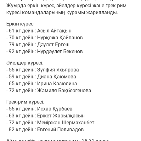
Жуырда еркін күрес, әйелдер күресі және грек-рим
күресі командаларының құрамы жарияланды.
Еркін күрес:
- 61 кг дейін: Асыл Айтақын
- 70 кг дейін: Нұрқожа Қайпанов
- 79 кг дейін: Дәулет Ергеш
- 92 кг дейін: Нұрдәулет Бекенов
Әйелдер күресі:
- 55 кг дейін: Зүлфия Яхьярова
- 59 кг дейін: Диана Қаюмова
- 65 кг дейін: Ирина Казюлина
- 72 кг дейін: Жамиля Бақбергенова
Грек-рим күресі:
- 55 кг дейін: Исхар Құрбаев
- 63 кг дейін: Ержет Жарылқасын
- 72 кг дейін: Мейіржан Шермаханбет
- 82 кг дейін: Евгений Поливадов
Айта кетейік, әлем чемпионаты 28-31 қазан