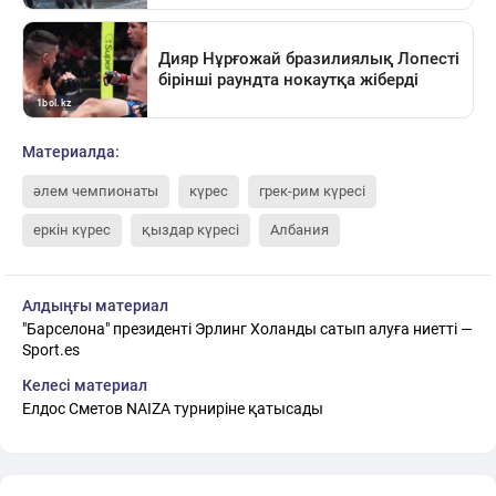
Материалда:
әлем чемпионаты
күрес
грек-рим күресі
еркін күрес
қыздар күресі
Албания
Алдыңғы материал
"Барселона" президенті Эрлинг Холанды сатып алуға ниетті —
Sport.es
Келесі материал
Елдос Сметов NAIZA турниріне қатысады