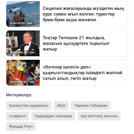
Материалда:
Қазақстан құрамасы
АҚШ
Төрехан Сабырхан
спарринг
Садриддин Ахмедов
оқу-жаттығу жиыны
Фредди Роуч