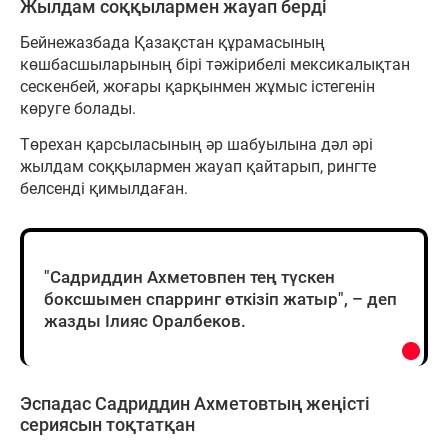
Жылдам соққылармен жауап берді
Бейнежазбада Қазақстан құрамасының
көшбасшыларының бірі тәжірибелі мексикалықтан
сескенбей, жоғары қарқынмен жұмыс істегенін
көруге болады.
Төрехан қарсыласының әр шабуылына дәл әрі
жылдам соққылармен жауап қайтарып, рингте
белсенді қимылдаған.
"Садриддин Ахметовпен тең түскен
боксшымен спарринг өткізіп жатыр", – деп
жазды Ілияс Оралбеков.
Эспадас Садриддин Ахметовтың жеңісті
сериясын тоқтатқан