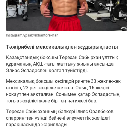
Instagram/@sabyrkhantorekhan
Тәжірибелі мексикалықпен жұдырықтасты
Қазақстандық боксшы Төрехан Сабырхан ұлттық
құраманың АҚШ-тағы жаттығу жиыны аясында
Элиас Эспадаспен қолғап түйістірді.
Мексикалық боксшы кәсіпқой рингте 33 жекпе-жек
өткізіп, 23 рет жеңіске жеткен. Оның 16 жеңісі
нокаутпен аяқталған. Сонымен қатар Эспадастың
тоғыз жеңілісі және бір тең нәтижесі бар.
Төрехан Сабырханның бапкері Ілияс Оралбеков
спаррингтен үзінді бейнені әлеуметтік желідегі
парақшасында жариялады.