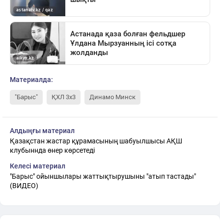
Материалда:
"Барыс"
ҚХЛ 3х3
Динамо Минск
Алдыңғы материал
Қазақстан жастар құрамасының шабуылшысы АҚШ
клубыннда өнер көрсетеді
Келесі материал
"Барыс" ойыншылары жаттықтырушыны "атып тастады"
(ВИДЕО)