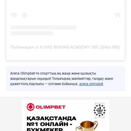
Публикация от ILIYAS BOXING ACADEMY 085 (@iba.085)
Arena Olimpbet-те спорттың ең жаңа және қызықты
жаңалықтарын оқыңыз! Толығырақ мәліметтер, талдау және
қажеттінің барлығы — сілтеме бойынша:
arena.olimpbet