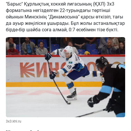
"Барыс" Құрлықтық хоккей лигасының (ҚХЛ) 3х3
форматына негізделген 22-турындағы төртінші
ойынын Минскінің "Динамосына" қарсы өткізіп, тағы
да ауыр жеңіліске ұшырады. Бұл жолы астаналықтар
бірде-бір шайба соға алмай, 0:7 есебімен тізе бүкті.
3x3.khl.ru