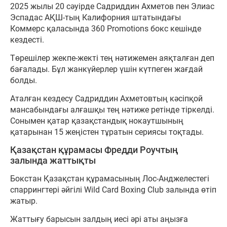
2025 жылы 20 сәуірде Садриддин Ахметов пен Элиас
Эспадас АҚШ-тың Калифорния штатындағы
Коммерс қаласында 360 Promotions бокс кешінде
кездесті.
Төрешілер жекпе-жекті тең нәтижемен аяқталған деп
бағалады. Бұл жанкүйерлер үшін күтпеген жағдай
болды.
Аталған кездесу Садриддин Ахметовтың кәсіпқой
мансабындағы алғашқы тең нәтиже ретінде тіркелді.
Сонымен қатар қазақстандық нокаутшының
қатарынан 15 жеңістен тұратын сериясы тоқтады.
Қазақстан құрамасы Фредди Роучтың
залында жаттықты
Бокстан Қазақстан құрамасының Лос-Анджелестегі
спаррингтері әйгілі Wild Card Boxing Club залында өтіп
жатыр.
Жаттығу барысын залдың иесі әрі аты аңызға