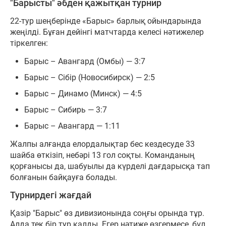
"Барысты" әбден қажытқан турнир
22-тур шеңберінде «Барыс» барлық ойындарында
жеңілді. Бұған дейінгі матчтарда келесі нәтижелер
тіркелген:
Барыс – Авангард (Омбы) — 3:7
Барыс – Сібір (Новосибирск) — 2:5
Барыс – Динамо (Минск) — 4:5
Барыс – Сибирь — 3:7
Барыс – Авангард — 1:11
Жалпы алғанда елордалықтар бес кездесуде 33
шайба өткізіп, небәрі 13 гол соқты. Команданың
қорғанысы да, шабуылы да күрделі дағдарысқа тап
болғанын байқауға болады.
Турнирдегі жағдай
Қазір "Барыс" өз дивизионында соңғы орында тұр.
Алда тек бір тур қалды. Егер нәтиже өзгермесе, бұл