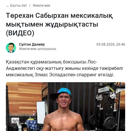
← Басты бет
Жекпе-жек
Төрехан Сабырхан мексикалық
мықтымен жұдырықтасты
(ВИДЕО)
Сұлтан Данияр
05.08.2026, 20:46
Жекпе-жек шолушысы
Қазақстан құрамасының боксшысы Лос-
Анджелестегі оқу-жаттығу жиыны кезінде тәжірибелі
мексикалық Элиас Эспадаспен спарринг өткізді.