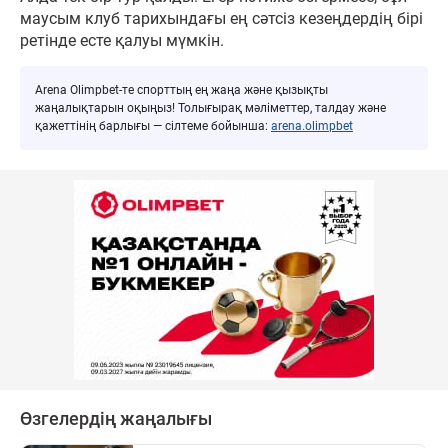
маусым клуб тарихындағы ең сәтсіз кезеңдердің бірі
ретінде есте қалуы мүмкін.
Arena Olimpbet-те спорттың ең жаңа және қызықты
жаңалықтарын оқыңыз! Толығырақ мәліметтер, талдау және
қажеттінің барлығы — сілтеме бойынша:
arena.olimpbet