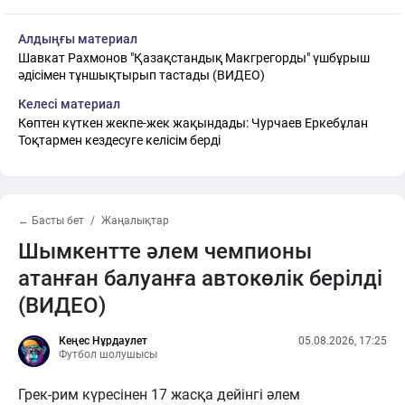
Алдыңғы материал
Шавкат Рахмонов "Қазақстандық Макгрегорды" үшбұрыш
әдісімен тұншықтырып тастады (ВИДЕО)
Келесі материал
Көптен күткен жекпе-жек жақындады: Чурчаев Еркебұлан
Тоқтармен кездесуге келісім берді
← Басты бет
Жаңалықтар
Шымкентте әлем чемпионы
атанған балуанға автокөлік берілді
(ВИДЕО)
Кеңес Нұрдаулет
05.08.2026, 17:25
Футбол шолушысы
Грек-рим күресінен 17 жасқа дейінгі әлем