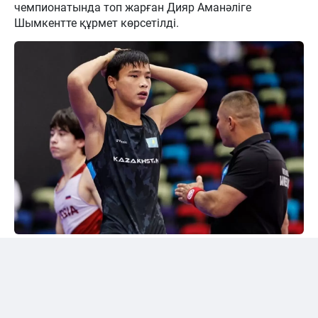
чемпионатында топ жарған Дияр Аманәліге
Шымкентте құрмет көрсетілді.
24kz
Әлем чемпионы марапатталды
Шымкентте грек-рим күресінен жасөспірімдер
арасындағы әлем чемпионы Дияр Аманәліні