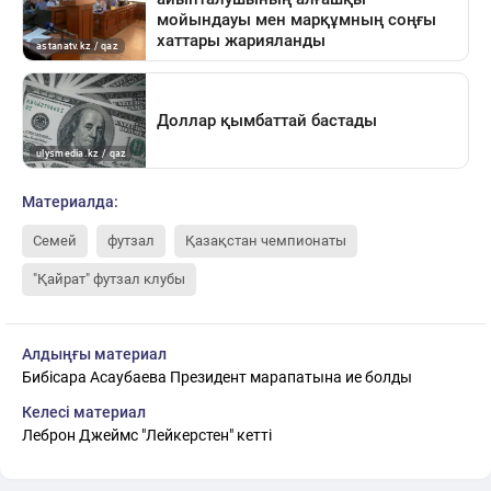
Материалда:
Семей
футзал
Қазақстан чемпионаты
"Қайрат" футзал клубы
Алдыңғы материал
Бибісара Асаубаева Президент марапатына ие болды
Келесі материал
Леброн Джеймс "Лейкерстен" кетті