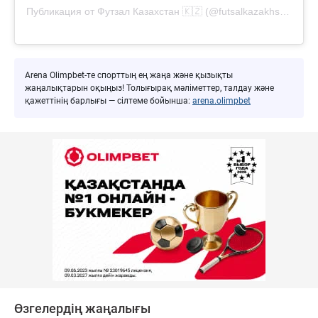
Публикация от Футзал Казахстан 🇰🇿 (@futsalkazakhstan)
Arena Olimpbet-те спорттың ең жаңа және қызықты
жаңалықтарын оқыңыз! Толығырақ мәліметтер, талдау және
қажеттінің барлығы — сілтеме бойынша:
arena.olimpbet