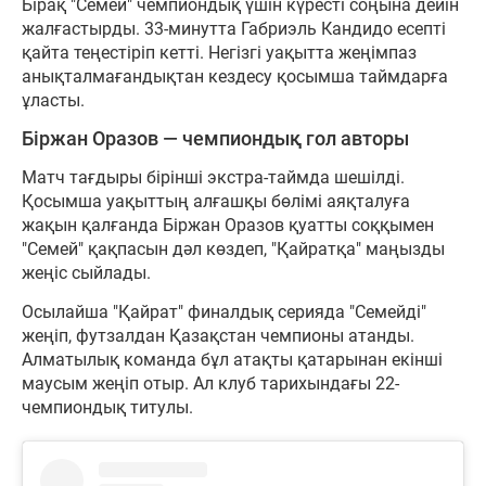
Бірақ "Семей" чемпиондық үшін күресті соңына дейін
жалғастырды. 33-минутта Габриэль Кандидо есепті
қайта теңестіріп кетті. Негізгі уақытта жеңімпаз
анықталмағандықтан кездесу қосымша таймдарға
ұласты.
Біржан Оразов — чемпиондық гол авторы
Матч тағдыры бірінші экстра-таймда шешілді.
Қосымша уақыттың алғашқы бөлімі аяқталуға
жақын қалғанда Біржан Оразов қуатты соққымен
"Семей" қақпасын дәл көздеп, "Қайратқа" маңызды
жеңіс сыйлады.
Осылайша "Қайрат" финалдық серияда "Семейді"
жеңіп, футзалдан Қазақстан чемпионы атанды.
Алматылық команда бұл атақты қатарынан екінші
маусым жеңіп отыр. Ал клуб тарихындағы 22-
чемпиондық титулы.