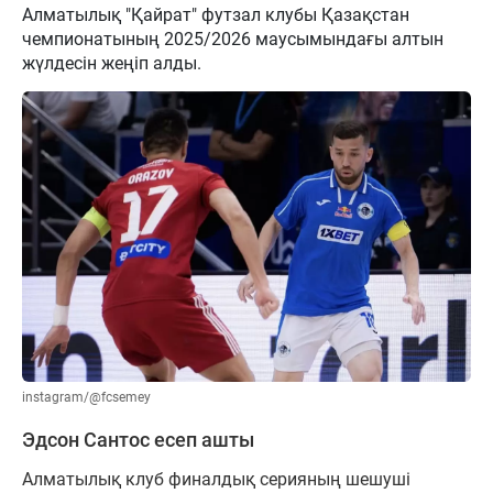
Алматылық "Қайрат" футзал клубы Қазақстан
чемпионатының 2025/2026 маусымындағы алтын
жүлдесін жеңіп алды.
instagram/@fcsemey
Эдсон Сантос есеп ашты
Алматылық клуб финалдық серияның шешуші