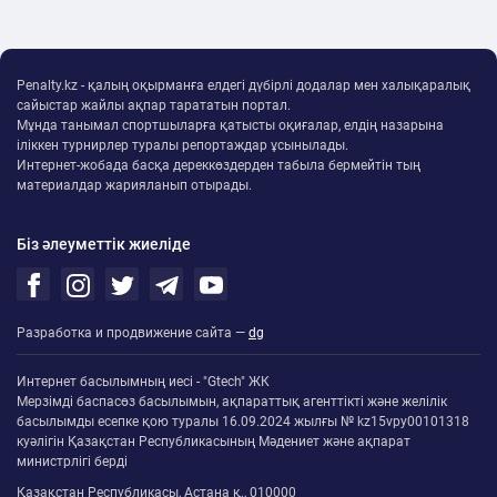
← Басты бет
Жекпе-жек
Төрехан Сабырхан мексикалық
мықтымен жұдырықтасты
(ВИДЕО)
Сұлтан Данияр
05.08.2026, 20:46
Жекпе-жек шолушысы
Қазақстан құрамасының боксшысы Лос-
Анджелестегі оқу-жаттығу жиыны кезінде тәжірибелі
мексикалық Элиас Эспадаспен спарринг өткізді.