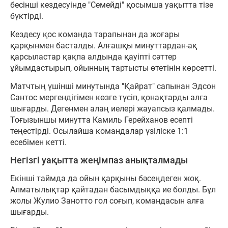
бесінші кездесуінде "Семейді" қосымша уақытта тізе
бүктірді.
Кездесу қос команда тарапынан да жоғары
қарқынмен басталды. Алғашқы минуттардан-ақ
қарсыластар қақпа алдында қауіпті сәттер
ұйымдастырып, ойынның тартысты өтетінін көрсетті.
Матчтың үшінші минутында "Қайрат" сапынан Эдсон
Сантос мергендігімен көзге түсіп, қонақтарды алға
шығарды. Дегенмен алаң иелері жауапсыз қалмады.
Тоғызыншы минутта Камиль Герейханов есепті
теңестірді. Осылайша командалар үзіліске 1:1
есебімен кетті.
Негізгі уақытта жеңімпаз анықталмады
Екінші таймда да ойын қарқыны бәсеңдеген жоқ.
Алматылықтар қайтадан басымдыққа ие болды. Бұл
жолы Жулио Занотто гол соғып, командасын алға
шығарды.