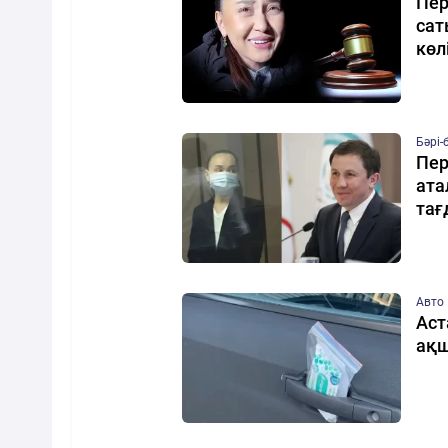
Пер
сат
көл
Бәрі-
Пер
ата
тағ
Авто
Аст
ақш