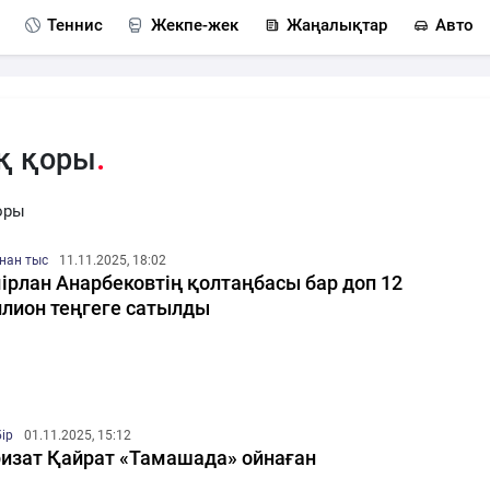
Теннис
Жекпе-жек
Жаңалықтар
Авто
қ қоры
оры
нан тыс
11.11.2025, 18:02
ірлан Анарбековтің қолтаңбасы бар доп 12
лион теңгеге сатылды
бір
01.11.2025, 15:12
изат Қайрат «Тамашада» ойнаған