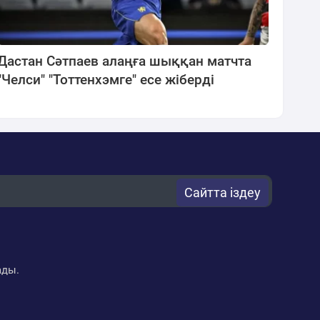
Дастан Сәтпаев алаңға шыққан матчта
"Челси" "Тоттенхэмге" есе жіберді
Сайтта іздеу
ады.