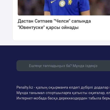
Дастан Сәтпаев "Челси" сапында
"Ювентуске" қарсы ойнады
Penalty.kz - қалың оқырманға елдегі дүбірлі додал
Мұнда танымал спортшыларға қатысты оқиғалар, ел
Интернет-жобада басқа дереккөздерден табыла бер