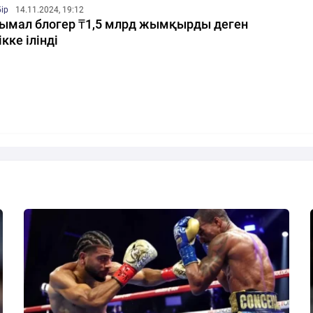
бір
14.11.2024, 19:12
ымал блогер ₸1,5 млрд жымқырды деген
ікке ілінді