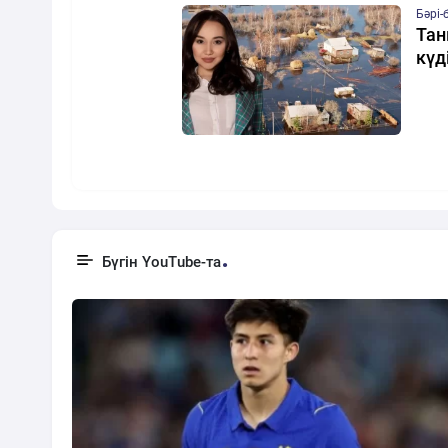
Бәрі-
Тан
күд
Бүгін YouTube-та