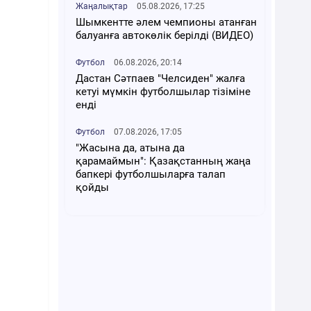
Жаңалықтар
05.08.2026, 17:25
Шымкентте әлем чемпионы атанған
балуанға автокөлік берілді (ВИДЕО)
Футбол
06.08.2026, 20:14
Дастан Сәтпаев "Челсиден" жалға
кетуі мүмкін футболшылар тізіміне
енді
Футбол
07.08.2026, 17:05
"Жасына да, атына да
қарамаймын": Қазақстанның жаңа
бапкері футболшыларға талап
қойды