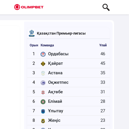
Қазақстан Премьер-лигасы
Орын
Команда
Ұпай
1
Ордабасы
46
2
Қайрат
45
3
Астана
35
4
Оқжетпес
33
5
Ақтөбе
31
6
Елімай
28
7
Ұлытау
27
8
Жеңіс
23