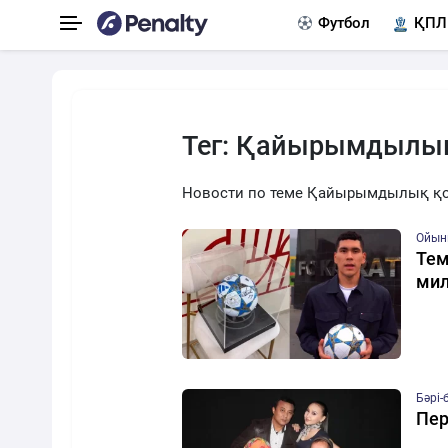
Футбол
ҚПЛ
Тег: Қайырымдылы
Новости по теме Қайырымдылық қ
Ойын
Тем
мил
Бәрі-
Пер