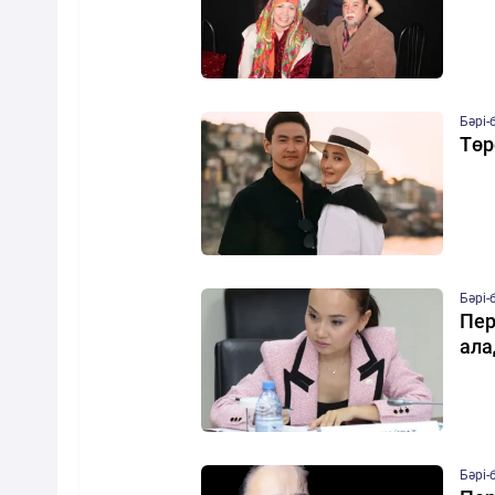
Бәрі-
Төр
Бәрі-
Пер
ал
Бәрі-