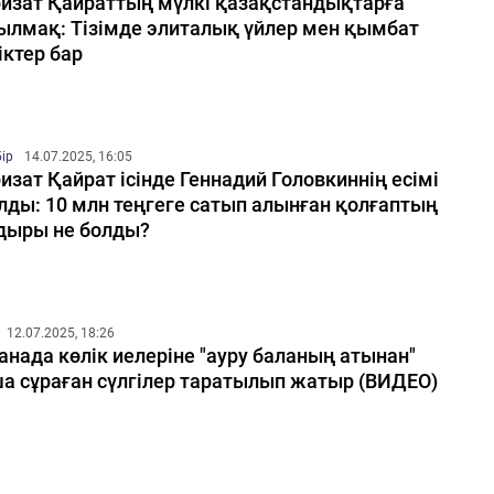
изат Қайраттың мүлкі қазақстандықтарға
ылмақ: Тізімде элиталық үйлер мен қымбат
іктер бар
бір
14.07.2025, 16:05
изат Қайрат ісінде Геннадий Головкиннің есімі
лды: 10 млн теңгеге сатып алынған қолғаптың
дыры не болды?
12.07.2025, 18:26
анада көлік иелеріне "ауру баланың атынан"
а сұраған сүлгілер таратылып жатыр (ВИДЕО)