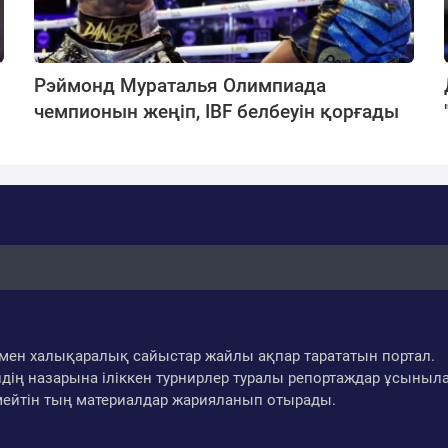
Рэймонд Мураталья Олимпиада
чемпионын жеңіп, IBF белбеуін қорғады
ар мен халықаралық сайыстар жайлы ақпар тарататын портал.
дің назарына іліккен турнирлер туралы репортаждар ұсыныл
мейтін тың материалдар жарияланып отырады.