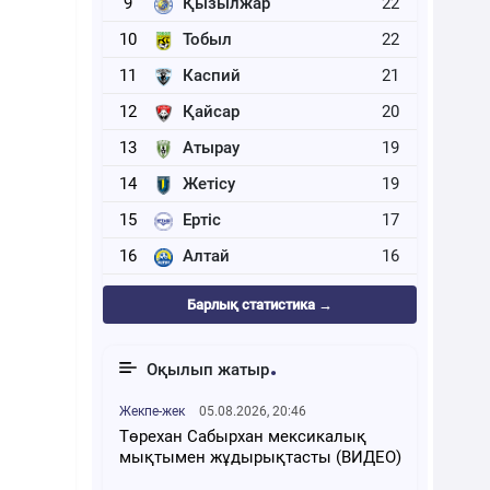
9
Қызылжар
22
10
Тобыл
22
11
Каспий
21
12
Қайсар
20
13
Атырау
19
14
Жетісу
19
15
Ертіс
17
16
Алтай
16
Барлық статистика →
Оқылып жатыр
Жекпе-жек
05.08.2026, 20:46
Төрехан Сабырхан мексикалық
мықтымен жұдырықтасты (ВИДЕО)