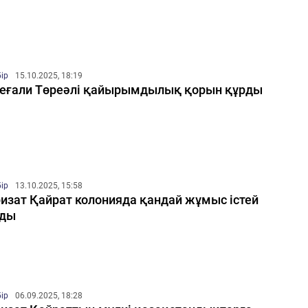
бір
15.10.2025, 18:19
еғали Төреәлі қайырымдылық қорын құрды
бір
13.10.2025, 15:58
изат Қайрат колонияда қандай жұмыс істей
ады
бір
06.09.2025, 18:28