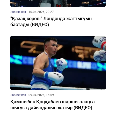
Жекпе-жек
10.04.2026, 20:27
"Қазақ королі" Лондонда жаттығуын
бастады (ВИДЕО)
Жекпе-жек
09.04.2026, 15:59
Қамшыбек Қоңқабаев шаршы алаңға
шығуға дайындалып жатыр (ВИДЕО)