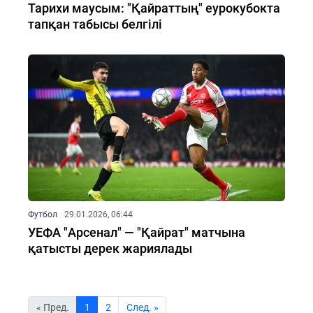
Тарихи маусым: "Қайраттың" еурокубокта
тапқан табысы белгілі
Футбол
29.01.2026, 06:44
УЕФА "Арсенал" — "Қайрат" матчына
қатысты дерек жариялады
« Пред.
1
2
Cлед. »