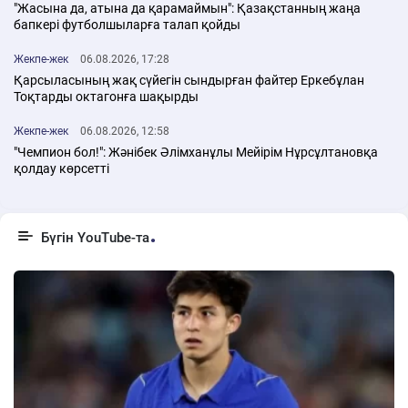
"Жасына да, атына да қарамаймын": Қазақстанның жаңа
бапкері футболшыларға талап қойды
Жекпе-жек
06.08.2026, 17:28
Қарсыласының жақ сүйегін сындырған файтер Еркебұлан
Тоқтарды октагонға шақырды
Жекпе-жек
06.08.2026, 12:58
"Чемпион бол!": Жәнібек Әлімханұлы Мейірім Нұрсұлтановқа
қолдау көрсетті
Бүгін YouTube-та