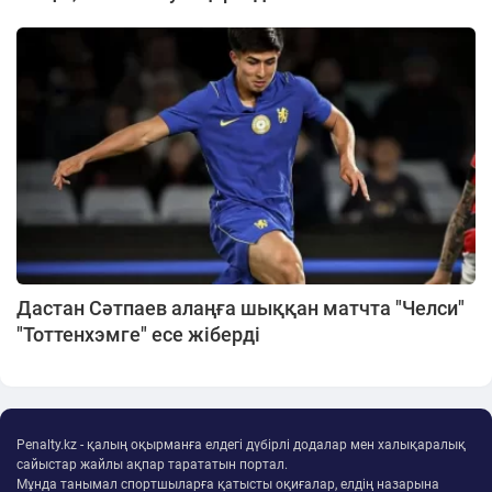
Дастан Сәтпаев алаңға шыққан матчта "Челси"
"Тоттенхэмге" есе жіберді
Penalty.kz - қалың оқырманға елдегі дүбірлі додалар мен халықаралық
сайыстар жайлы ақпар тарататын портал.
Мұнда танымал спортшыларға қатысты оқиғалар, елдің назарына