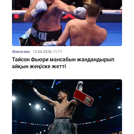
Жекпе-жек
12.04.2026, 11:11
Тайсон Фьюри мансабын жандандырып
айқын жеңіске жетті