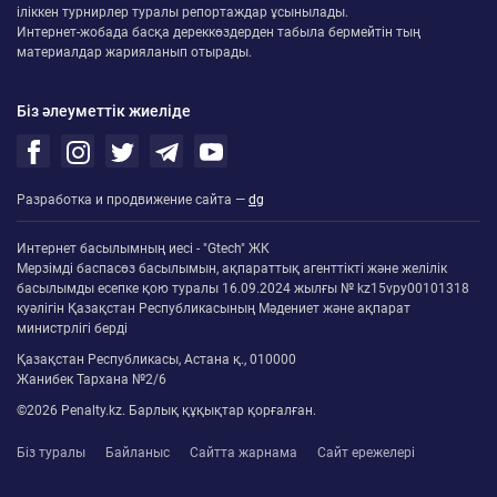
іліккен турнирлер туралы репортаждар ұсынылады.
Интернет-жобада басқа дереккөздерден табыла бермейтін тың
материалдар жарияланып отырады.
Біз әлеуметтік жиеліде
Разработка и продвижение сайта —
dg
Интернет басылымның иесі - "Gtech" ЖК
Мерзімді баспасөз басылымын, ақпараттық агенттікті және желілік
басылымды есепке қою туралы 16.09.2024 жылғы № kz15vpy00101318
куәлігін Қазақстан Республикасының Мәдениет және ақпарат
министрлігі берді
Қазақстан Республикасы, Астана қ., 010000
Жанибек Тархана №2/6
©2026 Penalty.kz. Барлық құқықтар қорғалған.
Біз туралы
Байланыс
Сайтта жарнама
Сайт ережелері