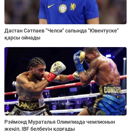
Дастан Сәтпаев "Челси" сапында "Ювентуске"
қарсы ойнады
Рэймонд Мураталья Олимпиада чемпионын
жеңіп, IBF белбеуін қорғады