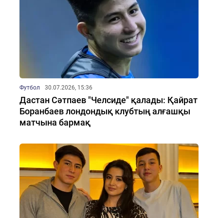
Футбол
30.07.2026, 15:36
Дастан Сәтпаев "Челсиде" қалады: Қайрат
Боранбаев лондондық клубтың алғашқы
матчына бармақ