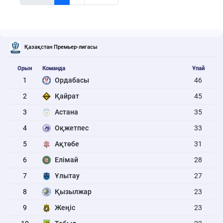
Қазақстан Премьер-лигасы
Орын
Команда
Ұпай
1
Ордабасы
46
2
Қайрат
45
3
Астана
35
4
Оқжетпес
33
5
Ақтөбе
31
6
Елімай
28
7
Ұлытау
27
8
Қызылжар
23
9
Жеңіс
23