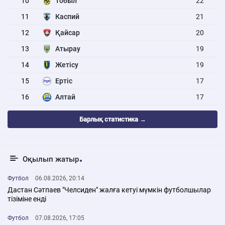
10
Тобыл
22
11
Каспий
21
12
Қайсар
20
13
Атырау
19
14
Жетісу
19
15
Ертіс
17
16
Алтай
17
Барлық статистика →
Оқылып жатыр
Футбол
06.08.2026, 20:14
Дастан Сәтпаев "Челсиден" жалға кетуі мүмкін футболшылар
тізіміне енді
Футбол
07.08.2026, 17:05