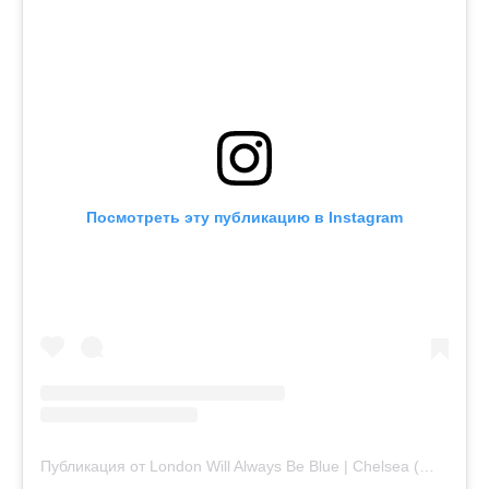
Посмотреть эту публикацию в Instagram
Публикация от London Will Always Be Blue | Chelsea (@londonwillalwaysbeblue)