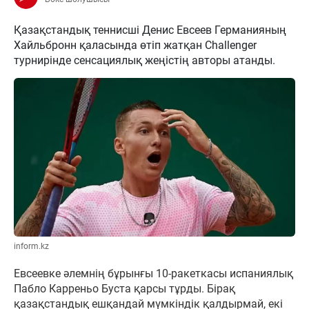
Қазақстандық теннисші Денис Евсеев Германияның
Хайльбронн қаласында өтіп жатқан Challenger
турнирінде сенсациялық жеңістің авторы атанды.
inform.kz
Евсеевке әлемнің бұрынғы 10-ракеткасы испаниялық
Пабло Карреньо Буста қарсы тұрды. Бірақ
қазақстандық ешқандай мүмкіндік қалдырмай, екі