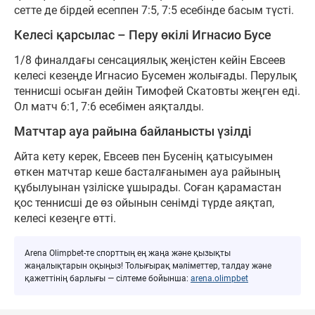
сетте де бірдей есеппен 7:5, 7:5 есебінде басым түсті.
Келесі қарсылас – Перу өкілі Игнасио Бусе
1/8 финалдағы сенсациялық жеңістен кейін Евсеев
келесі кезеңде Игнасио Бусемен жолығады. Перулық
теннисші осыған дейін Тимофей Скатовты жеңген еді.
Ол матч 6:1, 7:6 есебімен аяқталды.
Матчтар ауа райына байланысты үзілді
Айта кету керек, Евсеев пен Бусенің қатысуымен
өткен матчтар кеше басталғанымен ауа райының
құбылуынан үзіліске ұшырады. Соған қарамастан
қос теннисші де өз ойынын сенімді түрде аяқтап,
келесі кезеңге өтті.
Arena Olimpbet-те спорттың ең жаңа және қызықты
жаңалықтарын оқыңыз! Толығырақ мәліметтер, талдау және
қажеттінің барлығы — сілтеме бойынша:
arena.olimpbet