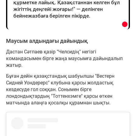
құрметке лайық. Қазақстаннан келген бұл
жігіттің деңгейі жоғары!" — делінген
бейнежазбаға берілген пікірде.
Маусым алдындағы дайындық
Дастан Сәтпаев қазір "Челсидің" негізгі
командасымен бірге жаңа маусымға дайындалып
жатыр.
Бұған дейін қазақстандық шабуылшы "Вестерн
Сидней Уондерерс" клубына қарсы жолдастық
кездесуде гол соққан. Сонымен бірге
лондондықтардың "Тоттенхэмге" қарсы өткен
матчында алаңға қосалқы құрамнан шықты.