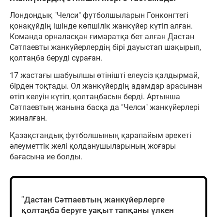
Лондондық "Челси" футболшыларын Гонконгтегі
қонақүйдің ішінде көпшілік жанкүйер күтіп алған.
Команда орналасқан ғимаратқа бет алған Дастан
Сәтпаевты жанкүйерлердің бірі дауыстап шақырып,
қолтаңба беруді сұраған.
17 жастағы шабуылшы өтінішті елеусіз қалдырмай,
бірден тоқтады. Ол жанкүйердің адамдар арасынан
өтіп келуін күтіп, қолтаңбасын берді. Артынша
Сәтпаевтың жанына басқа да "Челси" жанкүйерлері
жиналған.
Қазақстандық футболшының қарапайым әрекеті
әлеуметтік желі қолданушыларының жоғары
бағасына ие болды.
"Дастан Сәтпаевтың жанкүйерлерге
қолтаңба беруге уақыт тапқаны үлкен