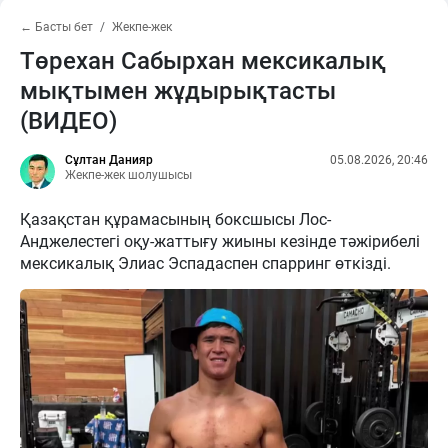
← Басты бет
Жекпе-жек
Төрехан Сабырхан мексикалық
мықтымен жұдырықтасты
(ВИДЕО)
Сұлтан Данияр
05.08.2026, 20:46
Жекпе-жек шолушысы
Қазақстан құрамасының боксшысы Лос-
Анджелестегі оқу-жаттығу жиыны кезінде тәжірибелі
мексикалық Элиас Эспадаспен спарринг өткізді.