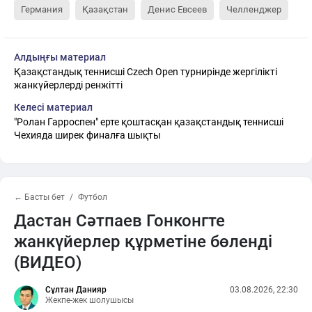
Германия
Қазақстан
Денис Евсеев
Челленджер
Алдыңғы материал
Қазақстандық теннисші Czech Open турнирінде жергілікті
жанкүйерлерді ренжітті
Келесі материал
"Ролан Гарроспен" ерте қоштасқан қазақстандық теннисші
Чехияда ширек финалға шықты
← Басты бет
Футбол
Дастан Сәтпаев Гонконгте
жанкүйерлер құрметіне бөленді
(ВИДЕО)
Сұлтан Данияр
03.08.2026, 22:30
Жекпе-жек шолушысы