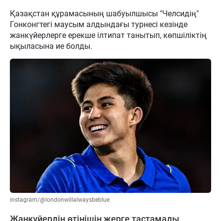
Қазақстан құрамасының шабуылшысы "Челсидің"
Гонконгтегі маусым алдындағы турнесі кезінде
жанкүйерлерге ерекше ілтипат танытып, көпшіліктің
ықыласына ие болды.
instagram/@londonwillalwaysbeblue
Жанкүйердің өтінішін жерге тастамады