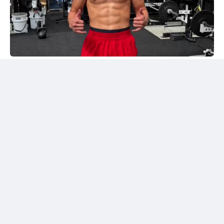
Instagram/@sabyrkhantorekhan
Тәжірибелі мексикалықпен жұдырықтасты
Қазақстандық боксшы Төрехан Сабырхан ұлттық
құраманың АҚШ-тағы жаттығу жиыны аясында
Элиас Эспадаспен қолғап түйістірді.
Мексикалық боксшы кәсіпқой рингте 33 жекпе-жек
өткізіп, 23 рет жеңіске жеткен. Оның 16 жеңісі
нокаутпен аяқталған. Сонымен қатар Эспадастың
тоғыз жеңілісі және бір тең нәтижесі бар.
Төрехан Сабырханның бапкері Ілияс Оралбеков
спаррингтен үзінді бейнені әлеуметтік желідегі
парақшасында жариялады.