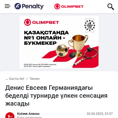
← Басты бет
Теннис
Денис Евсеев Германиядағы
беделді турнирде үлкен сенсация
жасады
Кубеев Алихан
03.06.2025, 23:57
Бокс шолушысы