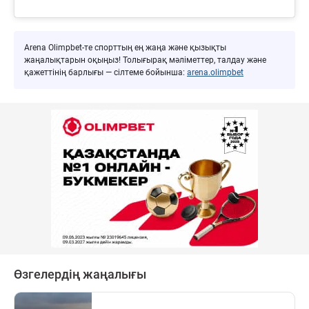
Arena Olimpbet-те спорттың ең жаңа және қызықты
жаңалықтарын оқыңыз! Толығырақ мәліметтер, талдау және
қажеттінің барлығы — сілтеме бойынша:
arena.olimpbet