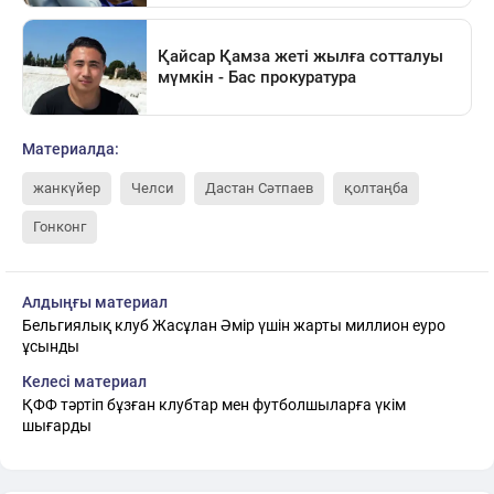
Материалда:
жанкүйер
Челси
Дастан Сәтпаев
қолтаңба
Гонконг
Алдыңғы материал
Бельгиялық клуб Жасұлан Әмір үшін жарты миллион еуро
ұсынды
Келесі материал
ҚФФ тәртіп бұзған клубтар мен футболшыларға үкім
шығарды