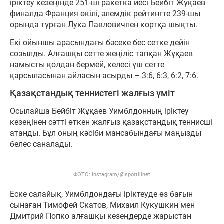
іріктеу кезеңінде 251-ші ракетка иесі Бейбіт Жұқаев
финалда Франция өкілі, әлемдік рейтингте 239-шы
орында тұрған Лука Павловичпен кортқа шықты.
Екі ойыншы арасындағы бәсеке бес сетке дейін
созылды. Алғашқы сетте жеңіліс тапқан Жұқаев
намысты қолдан бермей, келесі үш сетте
қарсыласынан айласын асырды – 3:6, 6:3, 6:2, 7:6.
Қазақстандық теннистегі жалғыз үміт
Осылайша Бейбіт Жұқаев Уимблдонның іріктеу
кезеңінен сәтті өткен жалғыз қазақстандық теннисші
атанды. Бұл оның кәсіби мансабындағы маңызды
белес саналады.
ФОТО: instagram/@sportilinet
Еске салайық, Уимблдондағы іріктеуде өз бағын
сынаған Тимофей Скатов, Михаил Кукушкин мен
Дмитрий Попко алғашқы кезеңдерде жарыстан