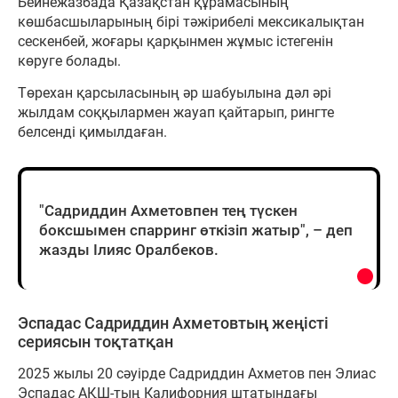
Бейнежазбада Қазақстан құрамасының
көшбасшыларының бірі тәжірибелі мексикалықтан
сескенбей, жоғары қарқынмен жұмыс істегенін
көруге болады.
Төрехан қарсыласының әр шабуылына дәл әрі
жылдам соққылармен жауап қайтарып, рингте
белсенді қимылдаған.
"Садриддин Ахметовпен тең түскен
боксшымен спарринг өткізіп жатыр", – деп
жазды Ілияс Оралбеков.
Эспадас Садриддин Ахметовтың жеңісті
сериясын тоқтатқан
2025 жылы 20 сәуірде Садриддин Ахметов пен Элиас
Эспадас АҚШ-тың Калифорния штатындағы