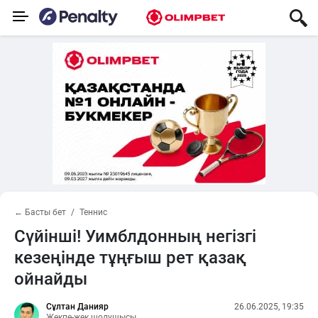
← Басты бет
Теннис
Сүйінші! Уимблдонның негізгі
кезеңінде тұңғыш рет қазақ
ойнайды
Сұлтан Данияр
26.06.2025, 19:35
Жекпе-жек шолушысы