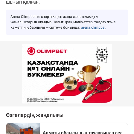
шығып қалған.
Arena Olimpbet-те спорттың ең жаңа және қызықты
жаңалықтарын оқыңыз! Толығырақ мәліметтер, талдау және
қажеттінің барлығы — сілтеме бойынша:
arena.olimpbet