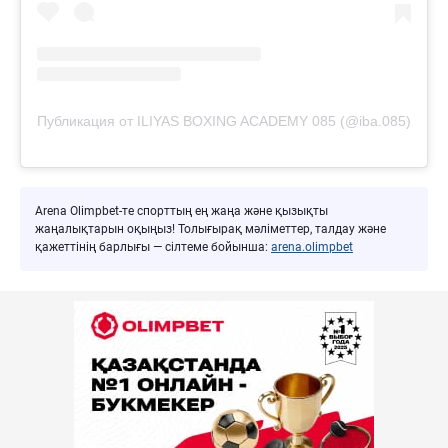
Публикация от ILIYAS BOXING ACADEMY 085 (@iba.085)
Arena Olimpbet-те спорттың ең жаңа және қызықты
жаңалықтарын оқыңыз! Толығырақ мәліметтер, талдау және
қажеттінің барлығы — сілтеме бойынша:
arena.olimpbet