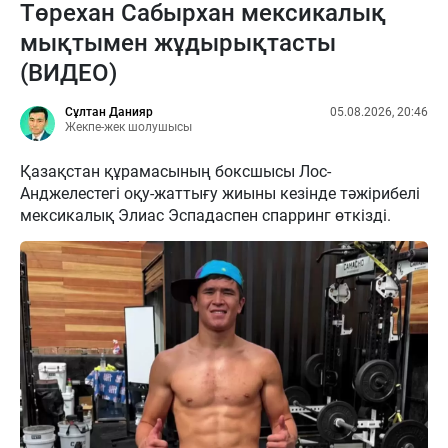
Төрехан Сабырхан мексикалық
мықтымен жұдырықтасты
(ВИДЕО)
Сұлтан Данияр
05.08.2026, 20:46
Жекпе-жек шолушысы
Қазақстан құрамасының боксшысы Лос-
Анджелестегі оқу-жаттығу жиыны кезінде тәжірибелі
мексикалық Элиас Эспадаспен спарринг өткізді.