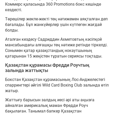
Коммерс қаласында 360 Promotions бокс кешінде
кездесті.
Төрешілер жекпе-жекті тең нәтижемен аяқталған деп
бағалады. Бұл жанкүйерлер үшін күтпеген жағдай
болды.
Аталған кездесу Садриддин Ахметовтың кәсіпқой
мансабындағы алғашқы тең нәтиже ретінде тіркелді.
Сонымен қатар қазақстандық нокаутшының
қатарынан 15 жеңістен тұратын сериясы тоқтады.
Қазақстан құрамасы Фредди Роучтың
залында жаттықты
Бокстан Қазақстан құрамасының Лос-Анджелестегі
спаррингтері әйгілі Wild Card Boxing Club залында өтіп
жатыр.
Жаттығу барысын залдың иесі әрі аты аңызға
айналған америкалық маман Фредди Роуч
бақылаған. Танымал бапкер Қазақстан