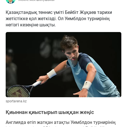
Қазақстандық теннис үміті Бейбіт Жұқаев тарихи
жетістікке қол жеткізді. Ол Уимблдон турнирінің
негізгі кезеңіне шықты.
sportarena.kz
Қиыннан қиыстырып шыққан жеңіс
Англияда өтіп жатқан атақты Уимблдон турнирінің