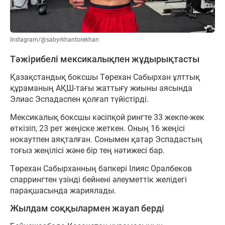
Instagram/@sabyrkhantorekhan
Тәжірибелі мексикалықпен жұдырықтасты
Қазақстандық боксшы Төрехан Сабырхан ұлттық
құраманың АҚШ-тағы жаттығу жиыны аясында
Элиас Эспадаспен қолғап түйістірді.
Мексикалық боксшы кәсіпқой рингте 33 жекпе-жек
өткізіп, 23 рет жеңіске жеткен. Оның 16 жеңісі
нокаутпен аяқталған. Сонымен қатар Эспадастың
тоғыз жеңілісі және бір тең нәтижесі бар.
Төрехан Сабырханның бапкері Ілияс Оралбеков
спаррингтен үзінді бейнені әлеуметтік желідегі
парақшасында жариялады.
Жылдам соққылармен жауап берді