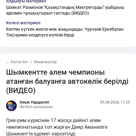
Алдыңғы материал
Шавкат Рахмонов "Қазақстандық Макгрегорды" үшбұрыш
әдісімен тұншықтырып тастады (ВИДЕО)
Келесі материал
Көптен күткен жекпе-жек жақындады: Чурчаев Еркебұлан
Тоқтармен кездесуге келісім берді
← Басты бет
Жаңалықтар
Шымкентте әлем чемпионы
атанған балуанға автокөлік берілді
(ВИДЕО)
Кеңес Нұрдаулет
05.08.2026, 17:25
Футбол шолушысы
Грек-рим күресінен 17 жасқа дейінгі әлем
чемпионатында топ жарған Дияр Аманәліге
Шымкентте құрмет көрсетілді.