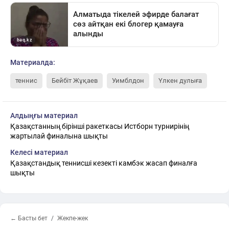
Материалда:
теннис
Бейбіт Жұқаев
Уимблдон
Үлкен дулыға
Алдыңғы материал
Қазақстанның бірінші ракеткасы Истборн турнирінің
жартылай финалына шықты
Келесі материал
Қазақстандық теннисші кезекті камбэк жасап финалға
шықты
← Басты бет
Жекпе-жек