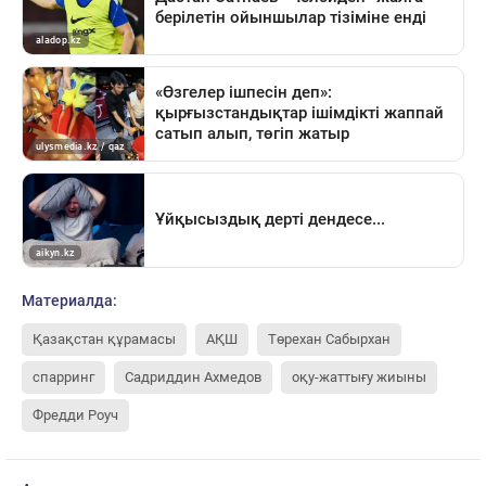
Материалда:
Қазақстан құрамасы
АҚШ
Төрехан Сабырхан
спарринг
Садриддин Ахмедов
оқу-жаттығу жиыны
Фредди Роуч