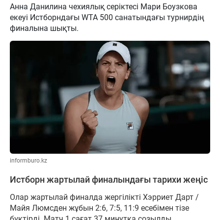
Анна Данилина чехиялық серіктесі Мари Боузкова
екеуі Истборндағы WTA 500 санатындағы турнирдің
финалына шықты.
informburo.kz
Истборн жартылай финалындағы тарихи жеңіс
Олар жартылай финалда жергілікті Хэрриет Дарт /
Майя Люмсден жұбын 2:6, 7:5, 11:9 есебімен тізе
бүктірді. Матч 1 сағат 37 минутқа созылды.