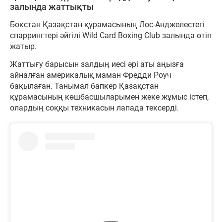
залында жаттықты
Бокстан Қазақстан құрамасының Лос-Анджелестегі
спаррингтері әйгілі Wild Card Boxing Club залында өтіп
жатыр.
Жаттығу барысын залдың иесі әрі аты аңызға
айналған америкалық маман Фредди Роуч
бақылаған. Танымал бапкер Қазақстан
құрамасының көшбасшыларымен жеке жұмыс істеп,
олардың соққы техникасын лапада тексерді.