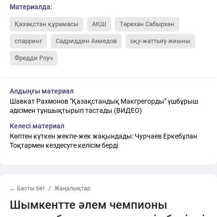
Материалда:
Қазақстан құрамасы
АҚШ
Төрехан Сабырхан
спарринг
Садриддин Ахмедов
оқу-жаттығу жиыны
Фредди Роуч
Алдыңғы материал
Шавкат Рахмонов "Қазақстандық Макгрегорды" үшбұрыш
әдісімен тұншықтырып тастады (ВИДЕО)
Келесі материал
Көптен күткен жекпе-жек жақындады: Чурчаев Еркебұлан
Тоқтармен кездесуге келісім берді
← Басты бет
Жаңалықтар
Шымкентте әлем чемпионы