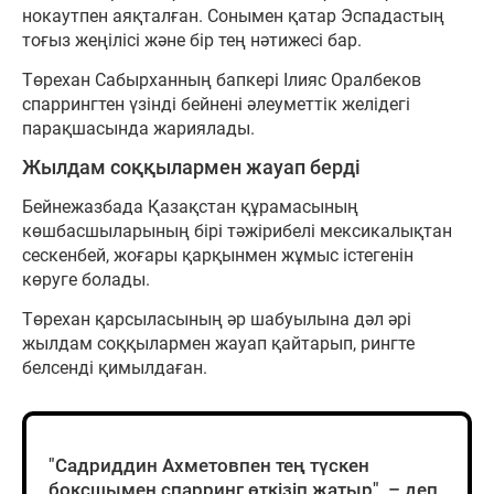
нокаутпен аяқталған. Сонымен қатар Эспадастың
тоғыз жеңілісі және бір тең нәтижесі бар.
Төрехан Сабырханның бапкері Ілияс Оралбеков
спаррингтен үзінді бейнені әлеуметтік желідегі
парақшасында жариялады.
Жылдам соққылармен жауап берді
Бейнежазбада Қазақстан құрамасының
көшбасшыларының бірі тәжірибелі мексикалықтан
сескенбей, жоғары қарқынмен жұмыс істегенін
көруге болады.
Төрехан қарсыласының әр шабуылына дәл әрі
жылдам соққылармен жауап қайтарып, рингте
белсенді қимылдаған.
"Садриддин Ахметовпен тең түскен
боксшымен спарринг өткізіп жатыр", – деп