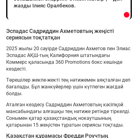
жазды Ілияс Оралбеков.
Эспадас Садриддин Ахметовтың жеңісті
сериясын тоқтатқан
2025 жылы 20 сәуірде Садриддин Ахметов пен Элиас
Эспадас АҚШ-тың Калифорния штатындағы
Коммерс қаласында 360 Promotions бокс кешінде
кездесті.
Төрешілер жекпе-жекті тең нәтижемен аяқталған деп
бағалады. Бұл жанкүйерлер үшін күтпеген жағдай
болды.
Аталған кездесу Садриддин Ахметовтың кәсіпқой
мансабындағы алғашқы тең нәтиже ретінде тіркелді.
Сонымен қатар қазақстандық нокаутшының
қатарынан 15 жеңістен тұратын сериясы тоқтады.
Қазақстан құрамасы Фредди Роучтың