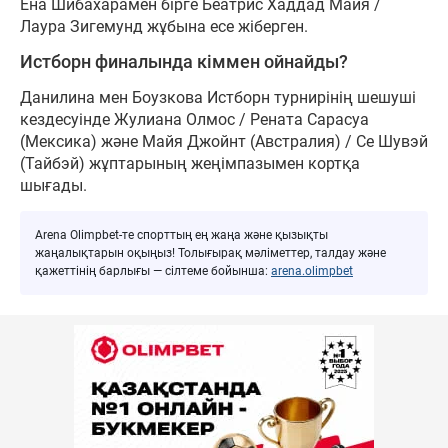
Ена Шибахарамен бірге Беатрис Хаддад Майя /
Лаура Зигемунд жұбына есе жіберген.
Истборн финалында кіммен ойнайды?
Данилина мен Боузкова Истборн турнирінің шешуші
кездесуінде Жулиана Олмос / Рената Сарасуа
(Мексика) және Майя Джойнт (Австралия) / Се Шувэй
(Тайбэй) жұптарының жеңімпазымен кортқа
шығады.
Arena Olimpbet-те спорттың ең жаңа және қызықты
жаңалықтарын оқыңыз! Толығырақ мәліметтер, талдау және
қажеттінің барлығы — сілтеме бойынша:
arena.olimpbet