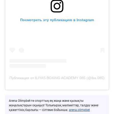
Посмотреть эту публикацию в Instagram
Публикация от ILIYAS BOXING ACADEMY 085 (@iba.085)
Arena Olimpbet-те спорттың ең жаңа және қызықты
жаңалықтарын оқыңыз! Толығырақ мәліметтер, талдау және
қажеттінің барлығы — сілтеме бойынша:
arena.olimpbet