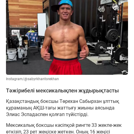
Instagram/@sabyrkhantorekhan
Тәжірибелі мексикалықпен жұдырықтасты
Қазақстандық боксшы Төрехан Сабырхан ұлттық
құраманың АҚШ-тағы жаттығу жиыны аясында
Элиас Эспадаспен қолғап түйістірді.
Мексикалық боксшы кәсіпқой рингте 33 жекпе-жек
өткізіп, 23 рет жеңіске жеткен. Оның 16 жеңісі