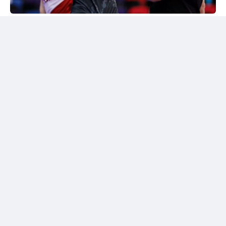
24kz
Әлем чемпионы марапатталды
Шымкентте грек-рим күресінен жасөспірімдер
арасындағы әлем чемпионы Дияр Аманәліні
салтанатты түрде қарсы алу рәсімі өтті. Жергілікті
спорт қауымдастығы 55 келіге дейінгі салмақ
дәрежесінде алтын медаль жеңіп алған балуанның
жетістігін жоғары бағалады.
Бакуде жеңімпаз атанған балуанға жаңа шетелдік
автокөлік сыйға берілді.
Сонымен қатар жас чемпионға асыл тұқымды жүйрік
ат тарту етілді. Бұл сыйлықтар оның халықаралық
аренадағы тарихи жетістігіне берілген марапат
болды.
Балуанның тарихи жеңісі