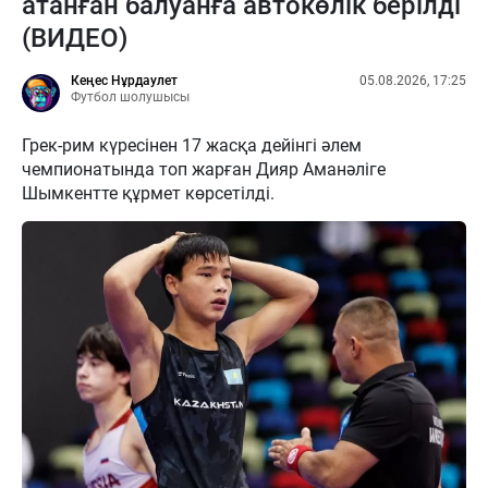
атанған балуанға автокөлік берілді
(ВИДЕО)
Кеңес Нұрдаулет
05.08.2026, 17:25
Футбол шолушысы
Грек-рим күресінен 17 жасқа дейінгі әлем
чемпионатында топ жарған Дияр Аманәліге
Шымкентте құрмет көрсетілді.