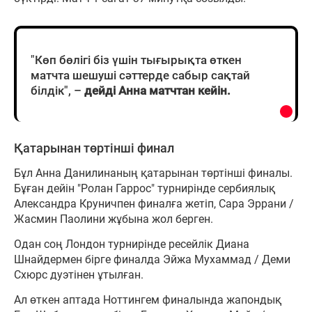
"Көп бөлігі біз үшін тығырықта өткен
матчта шешуші сәттерде сабыр сақтай
білдік", –
дейді Анна матчтан кейін.
Қатарынан төртінші финал
Бұл Анна Данилинаның қатарынан төртінші финалы.
Бұған дейін "Ролан Гаррос" турнирінде сербиялық
Александра Круничпен финалға жетіп, Сара Эррани /
Жасмин Паолини жұбына жол берген.
Одан соң Лондон турнирінде ресейлік Диана
Шнайдермен бірге финалда Эйжа Мухаммад / Деми
Схюрс дуэтінен ұтылған.
Ал өткен аптада Ноттингем финалында жапондық