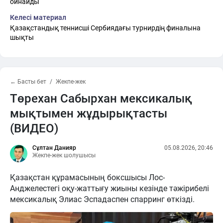
ойнайды
Келесі материал
Қазақстандық теннисші Сербиядағы турнирдің финалына
шықты
← Басты бет
Жекпе-жек
Төрехан Сабырхан мексикалық
мықтымен жұдырықтасты
(ВИДЕО)
Сұлтан Данияр
05.08.2026, 20:46
Жекпе-жек шолушысы
Қазақстан құрамасының боксшысы Лос-
Анджелестегі оқу-жаттығу жиыны кезінде тәжірибелі
мексикалық Элиас Эспадаспен спарринг өткізді.