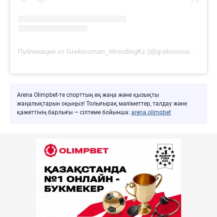
Публикация от Grekoroman_WrestlingKz (@grekoroman_wrestlingkz)
Arena Olimpbet-те спорттың ең жаңа және қызықты
жаңалықтарын оқыңыз! Толығырақ мәліметтер, талдау және
қажеттінің барлығы — сілтеме бойынша:
arena.olimpbet