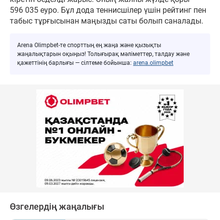
596 035 еуро. Бұл дода теннисшілер үшін рейтинг пен
табыс тұрғысынан маңызды саты болып саналады.
Arena Olimpbet-те спорттың ең жаңа және қызықты
жаңалықтарын оқыңыз! Толығырақ мәліметтер, талдау және
қажеттінің барлығы — сілтеме бойынша:
arena.olimpbet