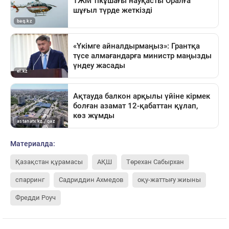
Материалда:
Қазақстан құрамасы
АҚШ
Төрехан Сабырхан
спарринг
Садриддин Ахмедов
оқу-жаттығу жиыны
Фредди Роуч