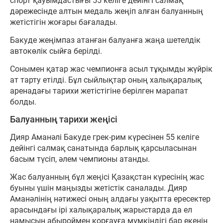
спорт қауымдастығы 55 келіге дейінгі салмақ
дәрежесінде алтын медаль жеңіп алған балуанның
жетістігін жоғары бағалады.
Бакуде жеңімпаз атанған балуанға жаңа шетелдік
автокөлік сыйға берілді.
Сонымен қатар жас чемпионға асыл тұқымды жүйрік
ат тарту етілді. Бұл сыйлықтар оның халықаралық
аренадағы тарихи жетістігіне берілген марапат
болды.
Балуанның тарихи жеңісі
Дияр Аманәлі Бакуде грек-рим күресінен 55 келіге
дейінгі салмақ санатында барлық қарсыласынан
басым түсіп, әлем чемпионы атанды.
Жас балуанның бұл жеңісі Қазақстан күресінің жас
буыны үшін маңызды жетістік саналады. Дияр
Аманәлінің нәтижесі оның алдағы уақытта ересектер
арасындағы ірі халықаралық жарыстарда да ел
намысын абыроймен қорғауға мүмкіндігі бар екенін