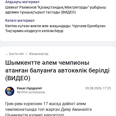
Алдыңғы материал
Шавкат Рахмонов "Қазақстандық Макгрегорды" үшбұрыш
әдісімен тұншықтырып тастады (ВИДЕО)
Келесі материал
Көптен күткен жекпе-жек жақындады: Чурчаев Еркебұлан
Тоқтармен кездесуге келісім берді
← Басты бет
Жаңалықтар
Шымкентте әлем чемпионы
атанған балуанға автокөлік берілді
(ВИДЕО)
Кеңес Нұрдаулет
05.08.2026, 17:25
Футбол шолушысы
Грек-рим күресінен 17 жасқа дейінгі әлем
чемпионатында топ жарған Дияр Аманәліге
Шымкентте құрмет көрсетілді.