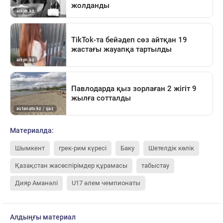
Материалда:
Шымкент
грек-рим күресі
Баку
Шетелдік көлік
Қазақстан жасөспірімдер құрамасы
табыстау
Дияр Аманәлі
U17 әлем чемпионаты
Алдыңғы материал