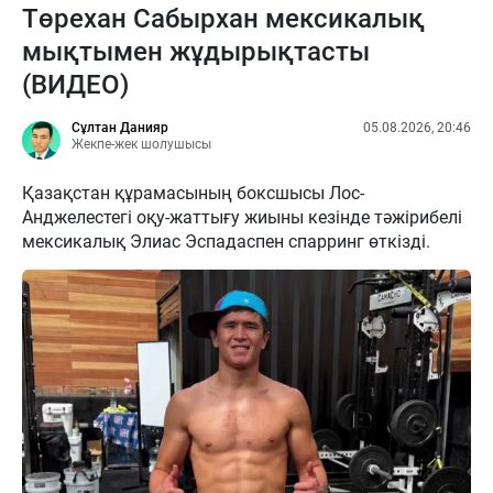
Төрехан Сабырхан мексикалық
мықтымен жұдырықтасты
(ВИДЕО)
Сұлтан Данияр
05.08.2026, 20:46
Жекпе-жек шолушысы
Қазақстан құрамасының боксшысы Лос-
Анджелестегі оқу-жаттығу жиыны кезінде тәжірибелі
мексикалық Элиас Эспадаспен спарринг өткізді.