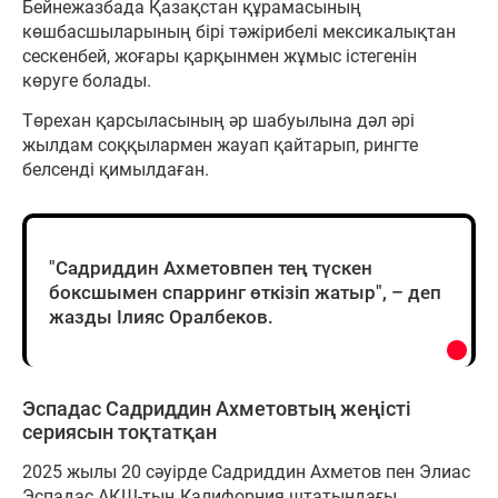
Бейнежазбада Қазақстан құрамасының
көшбасшыларының бірі тәжірибелі мексикалықтан
сескенбей, жоғары қарқынмен жұмыс істегенін
көруге болады.
Төрехан қарсыласының әр шабуылына дәл әрі
жылдам соққылармен жауап қайтарып, рингте
белсенді қимылдаған.
"Садриддин Ахметовпен тең түскен
боксшымен спарринг өткізіп жатыр", – деп
жазды Ілияс Оралбеков.
Эспадас Садриддин Ахметовтың жеңісті
сериясын тоқтатқан
2025 жылы 20 сәуірде Садриддин Ахметов пен Элиас
Эспадас АҚШ-тың Калифорния штатындағы