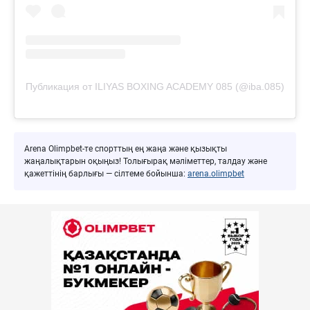
Публикация от ILIYAS BOXING ACADEMY 085 (@iba.085)
Arena Olimpbet-те спорттың ең жаңа және қызықты
жаңалықтарын оқыңыз! Толығырақ мәліметтер, талдау және
қажеттінің барлығы — сілтеме бойынша:
arena.olimpbet