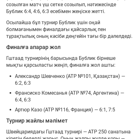
созылған матч үш сетке созылып, нәтижесінде
Бублик 6:4, 4:6, 6:3 есебімен жеңіске жетті.
Осылайша бұл турнир Бублик үшін оңай
болмағанымен финалдағы қайсарлық пен
тұрақтылық оның кәсіби деңгейін тағы бір дәлелдеді.
Финалға апарар жол
Гштаад турнирінің барысында Бублик бірнеше
мықты қарсыласты жеңіп, финалға жол ашты:
Александр Шевченко (ATP №101, Қазақстан) —
6:2, 6:3
Франсиско Комесанья (ATP №74, Аргентина) —
6:4, 6:3
Артюр Казо (ATP №116, Франция) — 6:1, 7:5
Турнир жайлы мәлімет
Швейцариядағы Гштаад турнирі — ATP 250 санатына
кіретін беделді жарыс. Оның жалпы жүлде қоры —