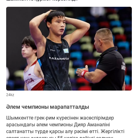
24kz
Әлем чемпионы марапатталды
Шымкентте грек-рим күресінен жасөспірімдер
арасындағы әлем чемпионы Дияр Аманәліні
салтанатты түрде қарсы алу рәсімі өтті. Жергілікті