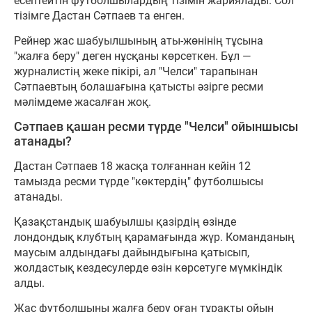
есептейтін футболшылардың тізімін жариялады. Сол
тізімге Дастан Сәтпаев та енген.
Рейнер жас шабуылшының аты-жөнінің тұсына
"жалға беру" деген нұсқаны көрсеткен. Бұл —
журналистің жеке пікірі, ал "Челси" тарапынан
Сәтпаевтың болашағына қатысты әзірге ресми
мәлімдеме жасалған жоқ.
Сәтпаев қашан ресми түрде "Челси" ойыншысы
атанады?
Дастан Сәтпаев 18 жасқа толғаннан кейін 12
тамызда ресми түрде "көктердің" футболшысы
атанады.
Қазақстандық шабуылшы қазірдің өзінде
лондондық клубтың қарамағында жүр. Команданың
маусым алдындағы дайындығына қатысып,
жолдастық кездесулерде өзін көрсетуге мүмкіндік
алды.
Жас футболшыны жалға беру оған тұрақты ойын