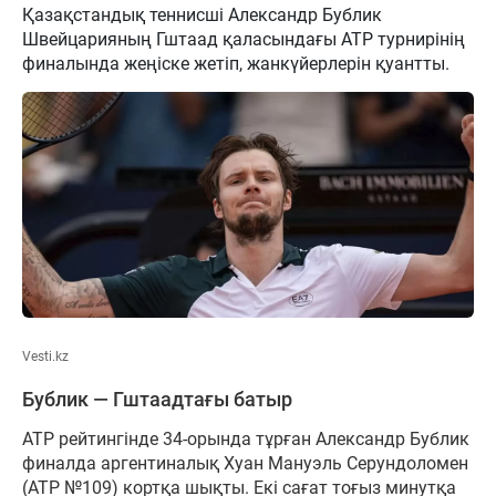
Қазақстандық теннисші Александр Бублик
Швейцарияның Гштаад қаласындағы ATP турнирінің
финалында жеңіске жетіп, жанкүйерлерін қуантты.
Vesti.kz
Бублик — Гштаадтағы батыр
ATP рейтингінде 34-орында тұрған Александр Бублик
финалда аргентиналық Хуан Мануэль Серундоломен
(ATP №109) кортқа шықты. Екі сағат тоғыз минутқа