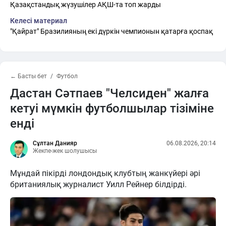
Қазақстандық жүзушілер АҚШ-та топ жарды
Келесі материал
"Қайрат" Бразилияның екі дүркін чемпионын қатарға қоспақ
← Басты бет
Футбол
Дастан Сәтпаев "Челсиден" жалға
кетуі мүмкін футболшылар тізіміне
енді
Сұлтан Данияр
06.08.2026, 20:14
Жекпе-жек шолушысы
Мұндай пікірді лондондық клубтың жанкүйері әрі
британиялық журналист Уилл Рейнер білдірді.