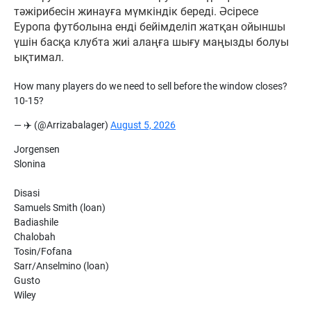
тәжірибесін жинауға мүмкіндік береді. Әсіресе
Еуропа футболына енді бейімделіп жатқан ойыншы
үшін басқа клубта жиі алаңға шығу маңызды болуы
ықтимал.
How many players do we need to sell before the window closes?
10-15?
— ✈️ (@Arrizabalager)
August 5, 2026
Jorgensen
Slonina
Disasi
Samuels Smith (loan)
Badiashile
Chalobah
Tosin/Fofana
Sarr/Anselmino (loan)
Gusto
Wiley