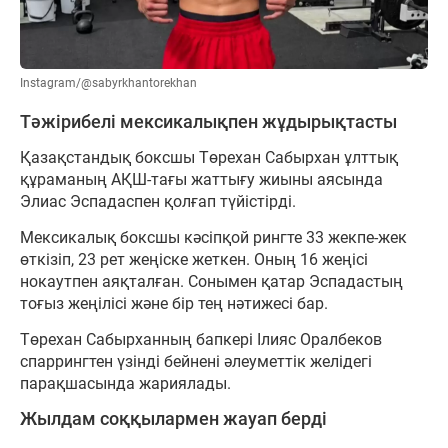
Instagram/@sabyrkhantorekhan
Тәжірибелі мексикалықпен жұдырықтасты
Қазақстандық боксшы Төрехан Сабырхан ұлттық
құраманың АҚШ-тағы жаттығу жиыны аясында
Элиас Эспадаспен қолғап түйістірді.
Мексикалық боксшы кәсіпқой рингте 33 жекпе-жек
өткізіп, 23 рет жеңіске жеткен. Оның 16 жеңісі
нокаутпен аяқталған. Сонымен қатар Эспадастың
тоғыз жеңілісі және бір тең нәтижесі бар.
Төрехан Сабырханның бапкері Ілияс Оралбеков
спаррингтен үзінді бейнені әлеуметтік желідегі
парақшасында жариялады.
Жылдам соққылармен жауап берді