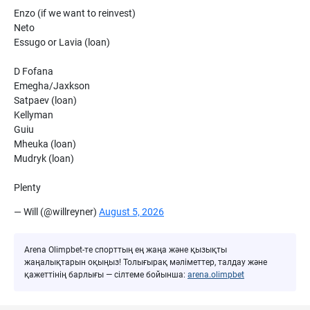
Enzo (if we want to reinvest)
Neto
Essugo or Lavia (loan)
D Fofana
Emegha/Jaxkson
Satpaev (loan)
Kellyman
Guiu
Mheuka (loan)
Mudryk (loan)
Plenty
— Will (@willreyner)
August 5, 2026
Arena Olimpbet-те спорттың ең жаңа және қызықты
жаңалықтарын оқыңыз! Толығырақ мәліметтер, талдау және
қажеттінің барлығы — сілтеме бойынша:
arena.olimpbet