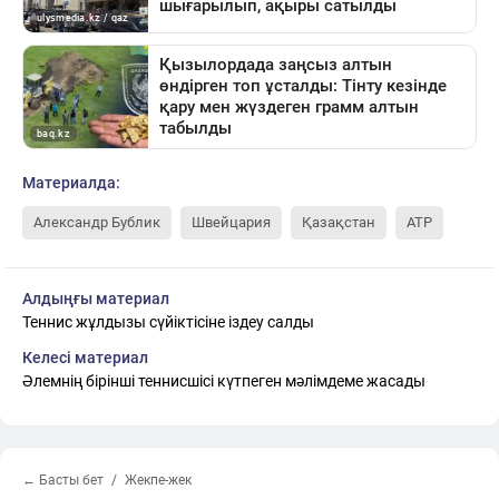
Материалда:
Александр Бублик
Швейцария
Қазақстан
ATP
Алдыңғы материал
Теннис жұлдызы сүйіктісіне іздеу салды
Келесі материал
Әлемнің бірінші теннисшісі күтпеген мәлімдеме жасады
← Басты бет
Жекпе-жек