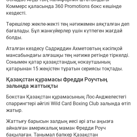
Коммерс қаласында 360 Promotions бокс кешінде
кездесті.
Төрешілер жекпе-жекті тең нәтижемен аяқталған деп
бағалады. Бұл жанкүйерлер үшін күтпеген жағдай
болды.
Аталған кездесу Садриддин Ахметовтың кәсіпқой
мансабындағы алғашқы тең нәтиже ретінде тіркелді.
Сонымен қатар қазақстандық нокаутшының
қатарынан 15 жеңістен тұратын сериясы тоқтады.
Қазақстан құрамасы Фредди Роучтың
залында жаттықты
Бокстан Қазақстан құрамасының Лос-Анджелестегі
спаррингтері әйгілі Wild Card Boxing Club залында өтіп
жатыр.
Жаттығу барысын залдың иесі әрі аты аңызға
айналған америкалық маман Фредди Роуч
бақылаған. Танымал бапкер Қазақстан