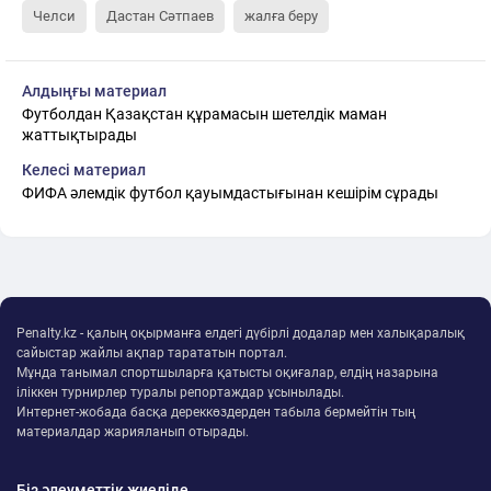
Челси
Дастан Сәтпаев
жалға беру
Алдыңғы материал
Футболдан Қазақстан құрамасын шетелдік маман
жаттықтырады
Келесі материал
ФИФА әлемдік футбол қауымдастығынан кешірім сұрады
Penalty.kz - қалың оқырманға елдегі дүбірлі додалар мен халықаралық
сайыстар жайлы ақпар тарататын портал.
Мұнда танымал спортшыларға қатысты оқиғалар, елдің назарына
іліккен турнирлер туралы репортаждар ұсынылады.
Интернет-жобада басқа дереккөздерден табыла бермейтін тың
материалдар жарияланып отырады.
Біз әлеуметтік жиеліде