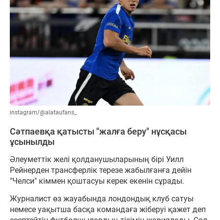
instagram/@alataufans_
Сәтпаевқа қатысты "жалға беру" нұсқасы
ұсынылды
Әлеуметтік желі қолданушыларының бірі Уилл
Рейнерден трансферлік терезе жабылғанға дейін
"Челси" кіммен қоштасуы керек екенін сұрады.
Журналист өз жауабында лондондық клуб сатуы
немесе уақытша басқа командаға жіберуі қажет деп