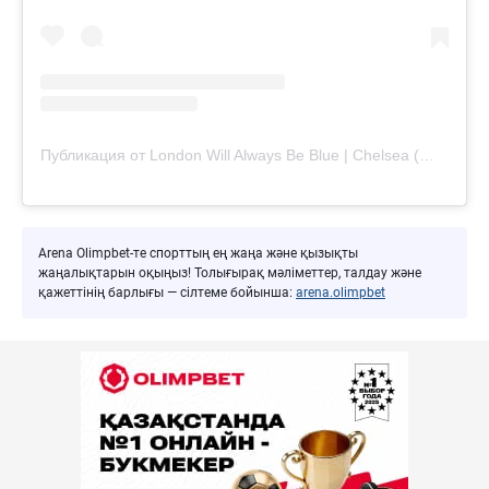
Публикация от London Will Always Be Blue | Chelsea (@londonwillalwaysbeblue)
Arena Olimpbet-те спорттың ең жаңа және қызықты
жаңалықтарын оқыңыз! Толығырақ мәліметтер, талдау және
қажеттінің барлығы — сілтеме бойынша:
arena.olimpbet