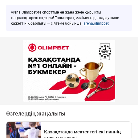
Arena Olimpbet-те спорттың ең жаңа және қызықты
жаңалықтарын оқыңыз! Толығырақ мәліметтер, талдау және
қажеттінің барлығы — сілтеме бойынша:
arena.olimpbet