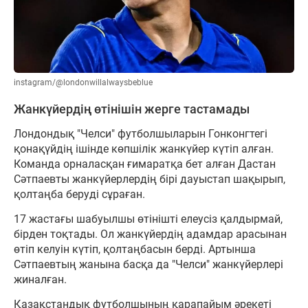
instagram/@londonwillalwaysbeblue
Жанкүйердің өтінішін жерге тастамады
Лондондық "Челси" футболшыларын Гонконгтегі
қонақүйдің ішінде көпшілік жанкүйер күтіп алған.
Команда орналасқан ғимаратқа бет алған Дастан
Сәтпаевты жанкүйерлердің бірі дауыстап шақырып,
қолтаңба беруді сұраған.
17 жастағы шабуылшы өтінішті елеусіз қалдырмай,
бірден тоқтады. Ол жанкүйердің адамдар арасынан
өтіп келуін күтіп, қолтаңбасын берді. Артынша
Сәтпаевтың жанына басқа да "Челси" жанкүйерлері
жиналған.
Қазақстандық футболшының қарапайым әрекеті