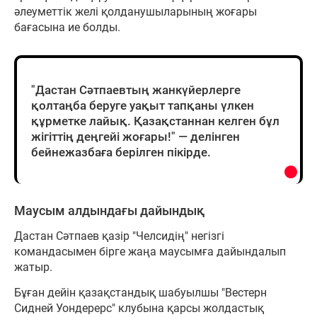
әлеуметтік желі қолданушыларының жоғары
бағасына ие болды.
"Дастан Сәтпаевтың жанкүйерлерге
қолтаңба беруге уақыт тапқаны үлкен
құрметке лайық. Қазақстаннан келген бұл
жігіттің деңгейі жоғары!" — делінген
бейнежазбаға берілген пікірде.
Маусым алдындағы дайындық
Дастан Сәтпаев қазір "Челсидің" негізгі
командасымен бірге жаңа маусымға дайындалып
жатыр.
Бұған дейін қазақстандық шабуылшы "Вестерн
Сидней Уондерерс" клубына қарсы жолдастық