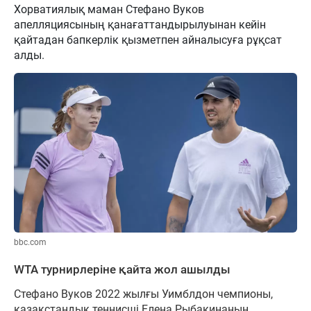
Хорватиялық маман Стефано Вуков
апелляциясының қанағаттандырылуынан кейін
қайтадан бапкерлік қызметпен айналысуға рұқсат
алды.
bbc.com
WTA турнирлеріне қайта жол ашылды
Стефано Вуков 2022 жылғы Уимблдон чемпионы,
қазақстандық теннисші Елена Рыбакинаның