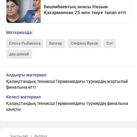
Материалда:
Елена Рыбакина
бапкер
Стефано Вуков
Сот
дау-дамай
Алдыңғы материал
Қазақстандық теннисші Германиядағы турнирдің жартылай
финалына өтті
Келесі материал
Қазақстандық теннисші Германиядағы турнирдің финалына
шықты
← Басты бет
Футбол