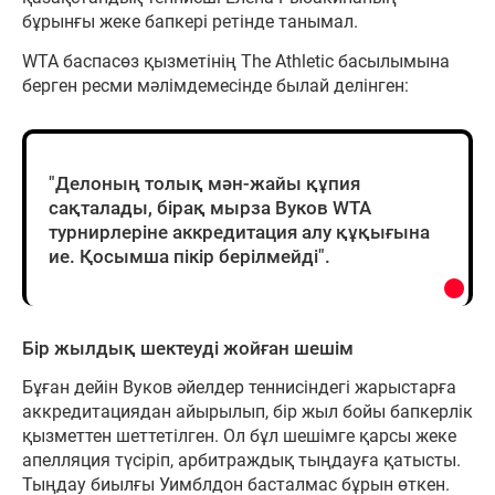
бұрынғы жеке бапкері ретінде танымал.
WTA баспасөз қызметінің The Athletic басылымына
берген ресми мәлімдемесінде былай делінген:
"Делоның толық мән-жайы құпия
сақталады, бірақ мырза Вуков WTA
турнирлеріне аккредитация алу құқығына
ие. Қосымша пікір берілмейді".
Бір жылдық шектеуді жойған шешім
Бұған дейін Вуков әйелдер теннисіндегі жарыстарға
аккредитациядан айырылып, бір жыл бойы бапкерлік
қызметтен шеттетілген. Ол бұл шешімге қарсы жеке
апелляция түсіріп, арбитраждық тыңдауға қатысты.
Тыңдау биылғы Уимблдон басталмас бұрын өткен.