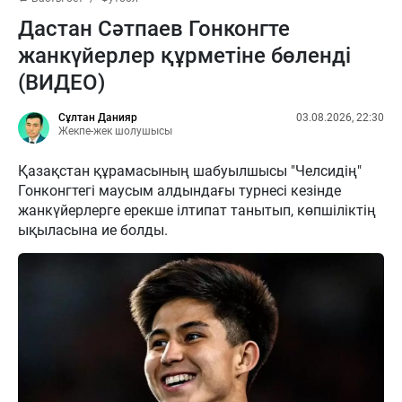
Дастан Сәтпаев Гонконгте
жанкүйерлер құрметіне бөленді
(ВИДЕО)
Сұлтан Данияр
03.08.2026, 22:30
Жекпе-жек шолушысы
Қазақстан құрамасының шабуылшысы "Челсидің"
Гонконгтегі маусым алдындағы турнесі кезінде
жанкүйерлерге ерекше ілтипат танытып, көпшіліктің
ықыласына ие болды.