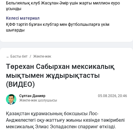
Бельгиялық клуб Жасұлан Әмір үшін жарты миллион еуро
ұсынды
Келесі материал
ҚФФ тәртіп бұзған клубтар мен футболшыларға үкім
шығарды
← Басты бет
Жекпе-жек
Төрехан Сабырхан мексикалық
мықтымен жұдырықтасты
(ВИДЕО)
Сұлтан Данияр
05.08.2026, 20:46
Жекпе-жек шолушысы
Қазақстан құрамасының боксшысы Лос-
Анджелестегі оқу-жаттығу жиыны кезінде тәжірибелі
мексикалық Элиас Эспадаспен спарринг өткізді.