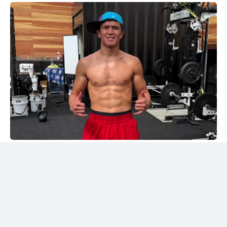
Instagram/@sabyrkhantorekhan
Тәжірибелі мексикалықпен жұдырықтасты
Қазақстандық боксшы Төрехан Сабырхан ұлттық
құраманың АҚШ-тағы жаттығу жиыны аясында
Элиас Эспадаспен қолғап түйістірді.
Мексикалық боксшы кәсіпқой рингте 33 жекпе-жек