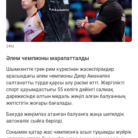
24kz
Әлем чемпионы марапатталды
Шымкентте грек-рим күресінен жасөспірімдер
арасындағы әлем чемпионы Дияр Аманәліні
салтанатты түрде қарсы алу рәсімі өтті. Жергілікті
спорт қауымдастығы 55 келіге дейінгі салмақ
дәрежесінде алтын медаль жеңіп алған балуанның
жетістігін жоғары бағалады.
Бакуде жеңімпаз атанған балуанға жаңа шетелдік
автокөлік сыйға берілді.
Сонымен қатар жас чемпионға асыл тұқымды жүйрік