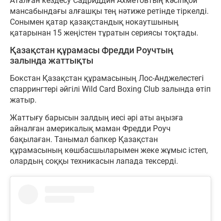
Аталған кездесу Садриддин Ахметовтың кәсіпқой
мансабындағы алғашқы тең нәтиже ретінде тіркелді.
Сонымен қатар қазақстандық нокаутшының
қатарынан 15 жеңістен тұратын сериясы тоқтады.
Қазақстан құрамасы Фредди Роучтың
залында жаттықты
Бокстан Қазақстан құрамасының Лос-Анджелестегі
спаррингтері әйгілі Wild Card Boxing Club залында өтіп
жатыр.
Жаттығу барысын залдың иесі әрі аты аңызға
айналған америкалық маман Фредди Роуч
бақылаған. Танымал бапкер Қазақстан
құрамасының көшбасшыларымен жеке жұмыс істеп,
олардың соққы техникасын лапада тексерді.