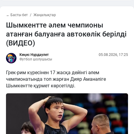
← Басты бет
Жаңалықтар
Шымкентте әлем чемпионы
атанған балуанға автокөлік берілді
(ВИДЕО)
Кеңес Нұрдаулет
05.08.2026, 17:25
Футбол шолушысы
Грек-рим күресінен 17 жасқа дейінгі әлем
чемпионатында топ жарған Дияр Аманәліге
Шымкентте құрмет көрсетілді.