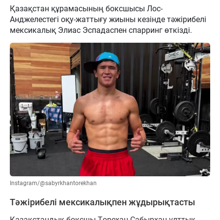
Қазақстан құрамасының боксшысы Лос-
Анджелестегі оқу-жаттығу жиыны кезінде тәжірибелі
мексикалық Элиас Эспадаспен спарринг өткізді.
Instagram/@sabyrkhantorekhan
Тәжірибелі мексикалықпен жұдырықтасты
Қазақстандық боксшы Төрехан Сабырхан ұлттық