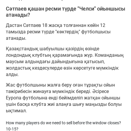
Сәтпаев қашан ресми түрде "Челси" ойыншысы
атанады?
Дастан Сәтпаев 18 жасқа толғаннан кейін 12
тамызда ресми түрде "көктердің" футболшысы
атанады.
Қазақстандық шабуылшы қазірдің өзінде
лондондық клубтың қарамағында жүр. Команданың
маусым алдындағы дайындығына қатысып,
жолдастық кездесулерде өзін көрсетуге мүмкіндік
алды.
Жас футболшыны жалға беру оған тұрақты ойын
тәжірибесін жинауға мүмкіндік береді. Әсіресе
Еуропа футболына енді бейімделіп жатқан ойыншы
үшін басқа клубта жиі алаңға шығу маңызды болуы
ықтимал.
How many players do we need to sell before the window closes?
10-15?