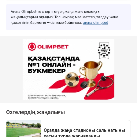
Arena Olimpbet-те спорттың ең жаңа және қызықты
жаңалықтарын оқыңыз! Толығырақ мәліметтер, талдау және
қажеттінің барлығы — сілтеме бойынша:
arena.olimpbet