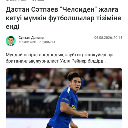
Дастан Сәтпаев "Челсиден" жалға
кетуі мүмкін футболшылар тізіміне
енді
Сұлтан Данияр
06.08.2026, 20:14
Жекпе-жек шолушысы
Мұндай пікірді лондондық клубтың жанкүйері әрі
британиялық журналист Уилл Рейнер білдірді.