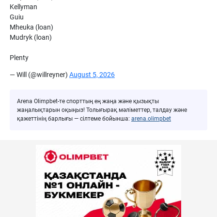
Kellyman
Guiu
Mheuka (loan)
Mudryk (loan)
Plenty
— Will (@willreyner)
August 5, 2026
Arena Olimpbet-те спорттың ең жаңа және қызықты
жаңалықтарын оқыңыз! Толығырақ мәліметтер, талдау және
қажеттінің барлығы — сілтеме бойынша:
arena.olimpbet