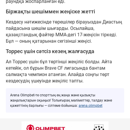
раундқа жоспарланған еді.
Біржақты шешіммен жеңіске жетті
Кездесу нәтижесінде төрешілер бірауыздан Диастың
пайдасына шешім шығарды. Осылайша,
қазақстандық файтер ММА-дегі 17-жеңісін тіркеді.
Бұл — оның қатарынан сегізінші жеңісі.
Торрес үшін сәтсіз кезең жалғасуда
Ал Торрес үшін бұл төртінші жеңіліс болды. Айта
кетейік, ол бұрын Brave CF лигасында бантам
салмақта чемпион атанған. Алайда соңғы төрт
кездесудің үшеуінде жеңіліс тапты.
Arena Olimpbet-те спорттың ең жаңа және қызықты
жаңалықтарын оқыңыз! Толығырақ мәліметтер, талдау және
қажеттінің барлығы — сілтеме бойынша:
arena.olimpbet