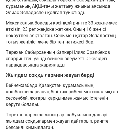
құраманың АҚШ-тағы жаттығу жиыны аясында
Элиас Эспадаспен қолғап түйістірді.
Мексикалық боксшы кәсіпқой рингте 33 жекпе-жек
өткізіп, 23 рет жеңіске жеткен. Оның 16 жеңісі
нокаутпен аяқталған. Сонымен қатар Эспадастың
тоғыз жеңілісі және бір тең нәтижесі бар.
Төрехан Сабырханның бапкері Ілияс Оралбеков
спаррингтен үзінді бейнені әлеуметтік желідегі
парақшасында жариялады.
Жылдам соққылармен жауап берді
Бейнежазбада Қазақстан құрамасының
көшбасшыларының бірі тәжірибелі мексикалықтан
сескенбей, жоғары қарқынмен жұмыс істегенін
көруге болады.
Төрехан қарсыласының әр шабуылына дәл әрі
жылдам соққылармен жауап қайтарып, рингте
белсенді қимылдаған.