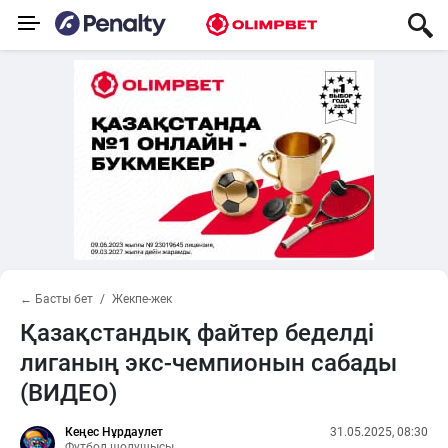
← Басты бет
Жекпе-жек
Қазақстандық файтер беделді
лиганың экс-чемпионын сабады
(ВИДЕО)
Кеңес Нұрдаулет
31.05.2025, 08:30
Футбол шолушысы