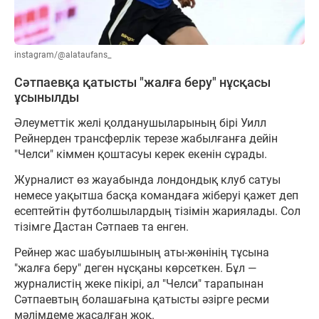
instagram/@alataufans_
Сәтпаевқа қатысты "жалға беру" нұсқасы
ұсынылды
Әлеуметтік желі қолданушыларының бірі Уилл
Рейнерден трансферлік терезе жабылғанға дейін
"Челси" кіммен қоштасуы керек екенін сұрады.
Журналист өз жауабында лондондық клуб сатуы
немесе уақытша басқа командаға жіберуі қажет деп
есептейтін футболшылардың тізімін жариялады. Сол
тізімге Дастан Сәтпаев та енген.
Рейнер жас шабуылшының аты-жөнінің тұсына
"жалға беру" деген нұсқаны көрсеткен. Бұл —
журналистің жеке пікірі, ал "Челси" тарапынан
Сәтпаевтың болашағына қатысты әзірге ресми
мәлімдеме жасалған жоқ.