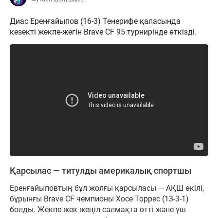
Диас Еренғайыпов (16-3) Тенерифе қаласында
кезекті жекпе-жегін Brave CF 95 турнирінде өткізді.
Қарсылас — титулды америкалық спортшы
Еренғайыповтың бұл жолғы қарсыласы — АҚШ өкілі,
бұрынғы Brave CF чемпионы Хосе Торрес (13-3-1)
болды. Жекпе-жек жеңіл салмақта өтті және үш