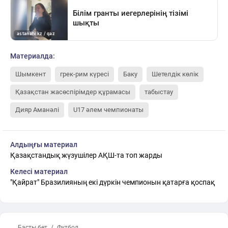
Материалда:
Шымкент
грек-рим күресі
Баку
Шетелдік көлік
Қазақстан жасөспірімдер құрамасы
табыстау
Дияр Аманәлі
U17 әлем чемпионаты
Алдыңғы материал
Қазақстандық жүзушілер АҚШ-та топ жарды
Келесі материал
"Қайрат" Бразилияның екі дүркін чемпионын қатарға қоспақ
← Басты бет
Футбол