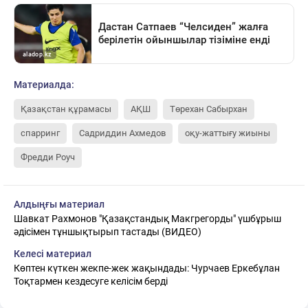
Материалда:
Қазақстан құрамасы
АҚШ
Төрехан Сабырхан
спарринг
Садриддин Ахмедов
оқу-жаттығу жиыны
Фредди Роуч
Алдыңғы материал
Шавкат Рахмонов "Қазақстандық Макгрегорды" үшбұрыш
әдісімен тұншықтырып тастады (ВИДЕО)
Келесі материал
Көптен күткен жекпе-жек жақындады: Чурчаев Еркебұлан
Тоқтармен кездесуге келісім берді