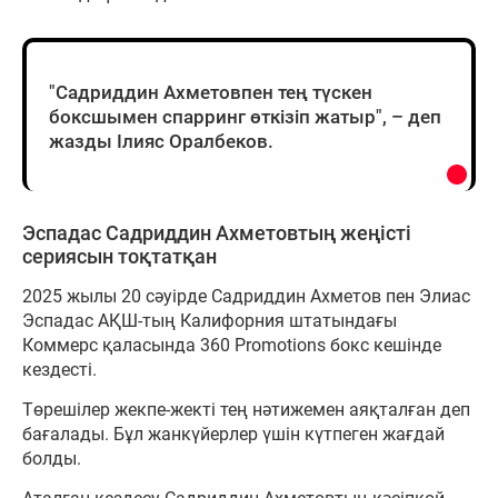
"Садриддин Ахметовпен тең түскен
боксшымен спарринг өткізіп жатыр", – деп
жазды Ілияс Оралбеков.
Эспадас Садриддин Ахметовтың жеңісті
сериясын тоқтатқан
2025 жылы 20 сәуірде Садриддин Ахметов пен Элиас
Эспадас АҚШ-тың Калифорния штатындағы
Коммерс қаласында 360 Promotions бокс кешінде
кездесті.
Төрешілер жекпе-жекті тең нәтижемен аяқталған деп
бағалады. Бұл жанкүйерлер үшін күтпеген жағдай
болды.