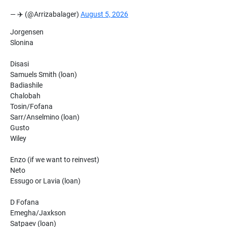
— ✈️ (@Arrizabalager)
August 5, 2026
Jorgensen
Slonina
Disasi
Samuels Smith (loan)
Badiashile
Chalobah
Tosin/Fofana
Sarr/Anselmino (loan)
Gusto
Wiley
Enzo (if we want to reinvest)
Neto
Essugo or Lavia (loan)
D Fofana
Emegha/Jaxkson
Satpaev (loan)