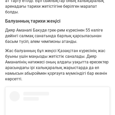
ат тарту етілді. Бұл сыйлықтар оның халықаралық
аренадағы тарихи жетістігіне берілген марапат
болды.
Балуанның тарихи жеңісі
Дияр Аманәлі Бакуде грек-рим күресінен 55 келіге
дейінгі салмақ санатында барлық қарсыласынан
басым түсіп, әлем чемпионы атанды.
Жас балуанның бұл жеңісі Қазақстан күресінің жас
буыны үшін маңызды жетістік саналады. Дияр
Аманәлінің нәтижесі оның алдағы уақытта ересектер
арасындағы ірі халықаралық жарыстарда да ел
намысын абыроймен қорғауға мүмкіндігі бар екенін
көрсетті.