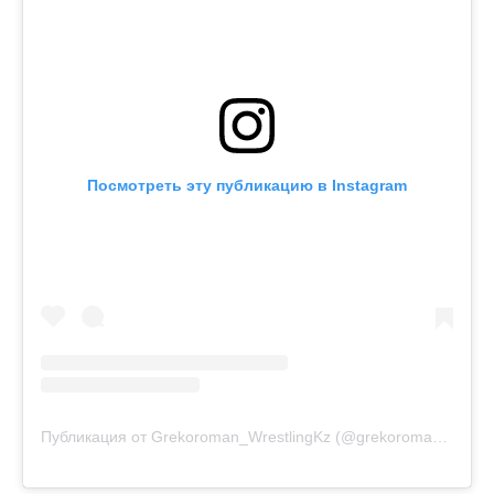
Посмотреть эту публикацию в Instagram
Публикация от Grekoroman_WrestlingKz (@grekoroman_wrestlingkz)