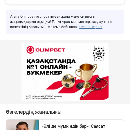
Arena Olimpbet-те спорттың ең жаңа және қызықты
жаңалықтарын оқыңыз! Толығырақ мәліметтер, талдау және
қажеттінің барлығы — сілтеме бойынша:
arena.olimpbet