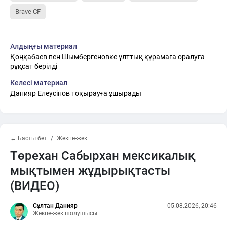
Brave CF
Алдыңғы материал
Қоңқабаев пен Шымбергеновке ұлттық құрамаға оралуға
рұқсат берілді
Келесі материал
Данияр Елеусінов тоқырауға ұшырады
← Басты бет
Жекпе-жек
Төрехан Сабырхан мексикалық
мықтымен жұдырықтасты
(ВИДЕО)
Сұлтан Данияр
05.08.2026, 20:46
Жекпе-жек шолушысы