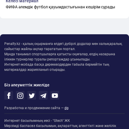
Келесі материал
ФИФА әлемдік футбол қауымдастығынан кешірім сұрады
Penalty.kz - қалың оқырманға елдегі дүбірлі додалар мен халықаралық
сайыстар жайлы ақпар тарататын портал.
Мұнда танымал спортшыларға қатысты оқиғалар, елдің назарына
іліккен турнирлер туралы репортаждар ұсынылады.
Интернет-жобада басқа дереккөздерден табыла бермейтін тың
материалдар жарияланып отырады.
Біз әлеуметтік жиеліде
Разработка и продвижение сайта —
dg
Интернет басылымның иесі - "Gtech" ЖК
Мерзімді баспасөз басылымын, ақпараттық агенттікті және желілік