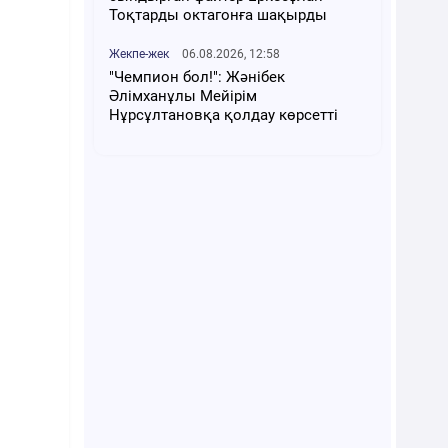
Тоқтарды октагонға шақырды
Жекпе-жек
06.08.2026, 12:58
"Чемпион бол!": Жәнібек
Әлімханұлы Мейірім
Нұрсұлтановқа қолдау көрсетті