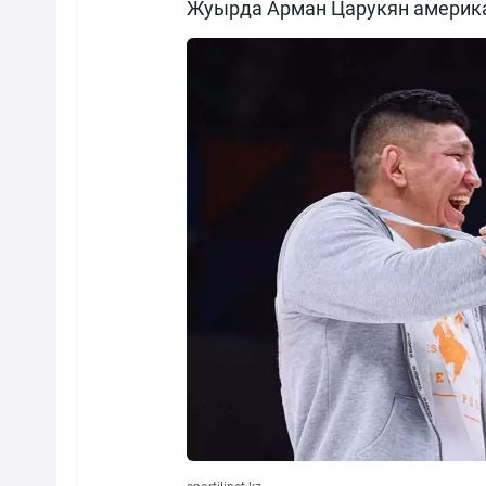
Жуырда Арман Царукян америк