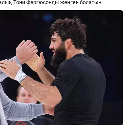
алық Тони Фергюсонды жеңген болатын.