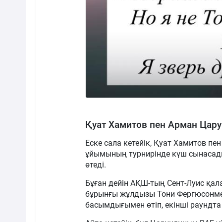
Қуат Хамитов пен Арман Цару
Еске сала кетейік, Қуат Хамитов пен
ұйымының турнирінде күш сынасады.
өтеді.
Бұған дейін АҚШ-тың Сент-Луис қал
бұрынғы жұлдызы Тони Фергюсонмен
басымдығымен өтіп, екінші раундта