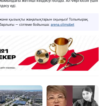
ұйымындағы жетінші кездесуі болды. Ал Фергюсон үшін
десу еді.
ңа және қызықты жаңалықтарын оқыңыз! Толығырақ
ң барлығы — сілтеме бойынша:
arena.olimpbet