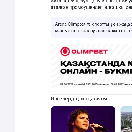
Айта кетейік, бұл Царукянның RAF 
аталған промоушендегі алғашқы бел
Arena Olimpbet-те спорттың ең жа
мәліметтер, талдау және қажеттіні