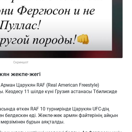
Скриншот
кян жекпе-жегі
 Арман Царукян RAF (Real American Freestyle)
 Кездесу 11 шілде күні Грузия астанасы Тбилисиде
асында өткен RAF 10 турнирінде Царукян UFC-дің
 белдескен еді. Жекпе-жек армян файтерінің айқын
 мерзімінен бұрын аяқталды.