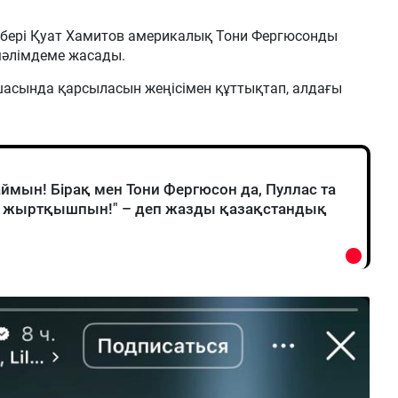
ебері Қуат Хамитов америкалық Тони Фергюсонды
мәлімдеме жасады.
қшасында қарсыласын жеңісімен құттықтап, алдағы
мын! Бірақ мен Тони Фергюсон да, Пуллас та
гі жыртқышпын!" – деп жазды қазақстандық