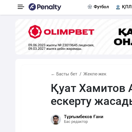
Футбол
ҚПЛ
← Басты бет
Жекпе-жек
Қуат Хамитов 
ескерту жасад
Тұрғымбеков Ғани
Бас редактор