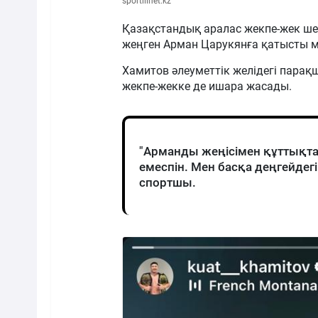
sportilinet.kz
Қазақстандық аралас жекпе-жек ш
жеңген Арман Царукянға қатысты 
Хамитов әлеуметтік желідегі пара
жекпе-жекке де ишара жасады.
"Арманды жеңісімен құттықтай
емеспін. Мен басқа деңгейде
спортшы.