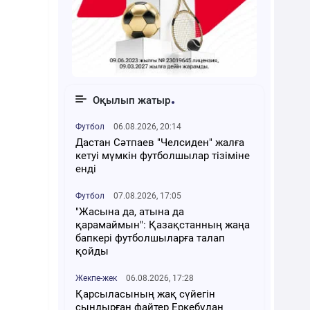
Оқылып жатыр
Футбол
06.08.2026, 20:14
Дастан Сәтпаев "Челсиден" жалға
кетуі мүмкін футболшылар тізіміне
енді
Футбол
07.08.2026, 17:05
"Жасына да, атына да
қарамаймын": Қазақстанның жаңа
бапкері футболшыларға талап
қойды
Жекпе-жек
06.08.2026, 17:28
Қарсыласының жақ сүйегін
сындырған файтер Еркебұлан