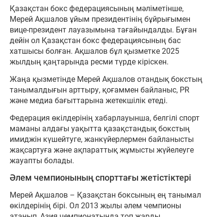
Қазақстан бокс федерациясының мәліметінше,
Мерей Ақшалов ұйым президентінің бұйрығымен
вице-президент лауазымына тағайындалды. Бұған
дейін ол Қазақстан бокс федерациясының бас
хатшысы болған. Ақшалов бұл қызметке 2025
жылдың қаңтарында ресми түрде кіріскен.
Жаңа қызметінде Мерей Ақшалов отандық бокстың
танымалдығын арттыру, қоғаммен байланыс, PR
және медиа бағыттарына жетекшілік етеді.
Федерация өкілдерінің хабарлауынша, белгілі спорт
маманы алдағы уақытта қазақстандық бокстың
имиджін күшейтуге, жанкүйерлермен байланысты
жақсартуға және ақпараттық жұмысты жүйелеуге
жауапты болады.
Әлем чемпионының спорттағы жетістіктері
Мерей Ақшалов – Қазақстан боксының ең танымал
өкілдерінің бірі. Ол 2013 жылы әлем чемпионы
атанып, Азия чемпионатында топ жарды.