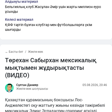
Алдыңғы материал
Бельгиялық клуб Жасұлан Әмір үшін жарты миллион еуро
ұсынды
Келесі материал
ҚФФ тәртіп бұзған клубтар мен футболшыларға үкім
шығарды
← Басты бет
Жекпе-жек
Төрехан Сабырхан мексикалық
мықтымен жұдырықтасты
(ВИДЕО)
Сұлтан Данияр
05.08.2026, 20:46
Жекпе-жек шолушысы
Қазақстан құрамасының боксшысы Лос-
Анджелестегі оқу-жаттығу жиыны кезінде тәжірибелі
мексикалық Элиас Эспадаспен спарринг өткізді.