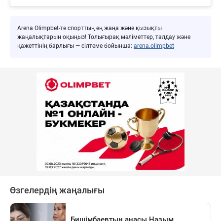
Arena Olimpbet-те спорттың ең жаңа және қызықты
жаңалықтарын оқыңыз! Толығырақ мәліметтер, талдау және
қажеттінің барлығы — сілтеме бойынша:
arena.olimpbet