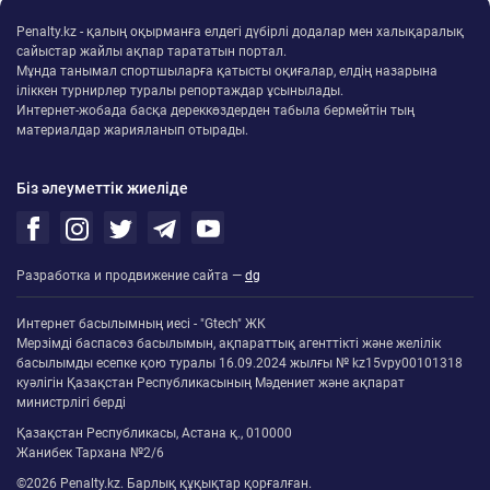
Penalty.kz - қалың оқырманға елдегі дүбірлі додалар мен халықаралық
сайыстар жайлы ақпар тарататын портал.
Мұнда танымал спортшыларға қатысты оқиғалар, елдің назарына
іліккен турнирлер туралы репортаждар ұсынылады.
Интернет-жобада басқа дереккөздерден табыла бермейтін тың
материалдар жарияланып отырады.
Біз әлеуметтік жиеліде
Разработка и продвижение сайта —
dg
Интернет басылымның иесі - "Gtech" ЖК
Мерзімді баспасөз басылымын, ақпараттық агенттікті және желілік
басылымды есепке қою туралы 16.09.2024 жылғы № kz15vpy00101318
куәлігін Қазақстан Республикасының Мәдениет және ақпарат
министрлігі берді
Қазақстан Республикасы, Астана қ., 010000
Жанибек Тархана №2/6
©2026 Penalty.kz. Барлық құқықтар қорғалған.