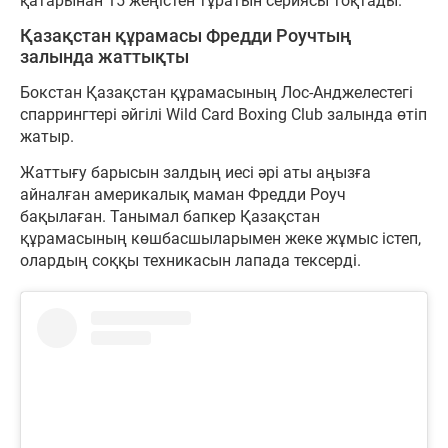
қатарынан 15 жеңістен тұратын сериясы тоқтады.
Қазақстан құрамасы Фредди Роучтың
залында жаттықты
Бокстан Қазақстан құрамасының Лос-Анджелестегі
спаррингтері әйгілі Wild Card Boxing Club залында өтіп
жатыр.
Жаттығу барысын залдың иесі әрі аты аңызға
айналған америкалық маман Фредди Роуч
бақылаған. Танымал бапкер Қазақстан
құрамасының көшбасшыларымен жеке жұмыс істеп,
олардың соққы техникасын лапада тексерді.