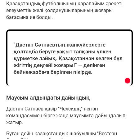
Қазақстандық футболшының қарапайым әрекеті
әлеуметтік желі қолданушыларының жоғары
бағасына ие болды.
"Дастан Сәтпаевтың жанкүйерлерге
қолтаңба беруге уақыт тапқаны үлкен
құрметке лайық. Қазақстаннан келген бұл
жігіттің деңгейі жоғары!" — делінген
бейнежазбаға берілген пікірде.
Маусым алдындағы дайындық
Дастан Сәтпаев қазір "Челсидің" негізгі
командасымен бірге жаңа маусымға дайындалып
жатыр.
Бұған дейін қазақстандық шабуылшы "Вестерн