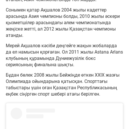
Сонымен қатар Ақшалов 2004 жылы кадеттер
арасында Азия чемпионы болды, 2010 жылы әскери
қызметшілер арасындағы әлем чемпионатында
жеңіске жетті, ал 2012 жылы Қазақстан чемпионы
атанды.
Мерей Ақшалов кәсіби деңгейге жақын жобаларда
да ел намысын қорғаған. Ол 2011 жылы Astana Arlans
клубының құрамында Дүниежүзілік бокс
сериясының финалына шықты.
Бұдан бөлек 2008 жылы Бейжіңде өткен XXIX жазғы
Олимпиада ойындарына қатысқан. Спорттағы
табыстары үшін оған Қазақстан Республикасының
еңбек сіңірген спорт шебері атағы берілген.