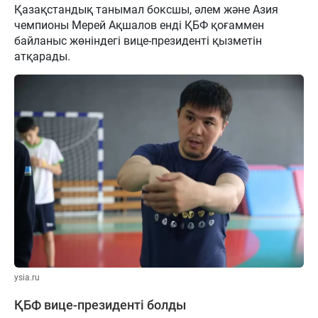
Қазақстандық танымал боксшы, әлем және Азия
чемпионы Мерей Ақшалов енді ҚБФ қоғаммен
байланыс жөніндегі вице-президенті қызметін
атқарады.
ysia.ru
ҚБФ вице-президенті болды