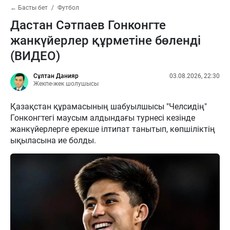
← Басты бет
Футбол
Дастан Сәтпаев Гонконгте
жанкүйерлер құрметіне бөленді
(ВИДЕО)
Сұлтан Данияр
03.08.2026, 22:30
Жекпе-жек шолушысы
Қазақстан құрамасының шабуылшысы "Челсидің"
Гонконгтегі маусым алдындағы турнесі кезінде
жанкүйерлерге ерекше ілтипат танытып, көпшіліктің
ықыласына ие болды.