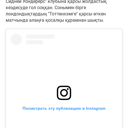
Сидней Уондерерс" клубына қарсы жолдастық
кездесуде гол соққан. Сонымен бірге
лондондықтардың "Тоттенхэмге" қарсы өткен
матчында алаңға қосалқы құрамнан шықты.
Посмотреть эту публикацию в Instagram