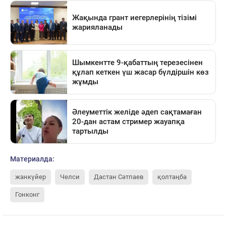
Материалда:
жанкүйер
Челси
Дастан Сәтпаев
қолтаңба
Гонконг