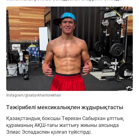
Instagram/@sabyrkhantorekhan
Тәжірибелі мексикалықпен жұдырықтасты
Қазақстандық боксшы Төрехан Сабырхан ұлттық
құраманың АҚШ-тағы жаттығу жиыны аясында
Элиас Эспадаспен қолғап түйістірді.