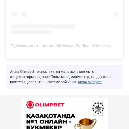
Публикация от London Will Always Be Blue | Chelsea (@londonwillalwaysbeblue)
Arena Olimpbet-те спорттың ең жаңа және қызықты
жаңалықтарын оқыңыз! Толығырақ мәліметтер, талдау және
қажеттінің барлығы — сілтеме бойынша:
arena.olimpbet