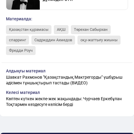
Материалда:
Қазақстан құрамасы
АҚШ
Төрехан Сабырхан
спарринг
Садриддин Ахмедов
оқу-жаттығу жиыны
Фредди Роуч
Алдыңғы материал
Шавкат Рахмонов "Қазақстандық Макгрегорды" үшбұрыш
әдісімен тұншықтырып тастады (ВИДЕО)
Келесі материал
Көптен күткен жекпе-жек жақындады: Чурчаев Еркебұлан
Тоқтармен кездесуге келісім берді