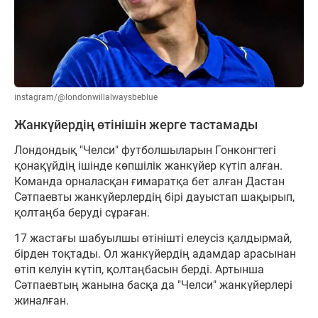
instagram/@londonwillalwaysbeblue
Жанкүйердің өтінішін жерге тастамады
Лондондық "Челси" футболшыларын Гонконгтегі
қонақүйдің ішінде көпшілік жанкүйер күтіп алған.
Команда орналасқан ғимаратқа бет алған Дастан
Сәтпаевты жанкүйерлердің бірі дауыстап шақырып,
қолтаңба беруді сұраған.
17 жастағы шабуылшы өтінішті елеусіз қалдырмай,
бірден тоқтады. Ол жанкүйердің адамдар арасынан
өтіп келуін күтіп, қолтаңбасын берді. Артынша
Сәтпаевтың жанына басқа да "Челси" жанкүйерлері
жиналған.