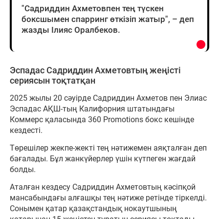
"Садриддин Ахметовпен тең түскен
боксшымен спарринг өткізіп жатыр", – деп
жазды Ілияс Оралбеков.
Эспадас Садриддин Ахметовтың жеңісті
сериясын тоқтатқан
2025 жылы 20 сәуірде Садриддин Ахметов пен Элиас
Эспадас АҚШ-тың Калифорния штатындағы
Коммерс қаласында 360 Promotions бокс кешінде
кездесті.
Төрешілер жекпе-жекті тең нәтижемен аяқталған деп
бағалады. Бұл жанкүйерлер үшін күтпеген жағдай
болды.
Аталған кездесу Садриддин Ахметовтың кәсіпқой
мансабындағы алғашқы тең нәтиже ретінде тіркелді.
Сонымен қатар қазақстандық нокаутшының