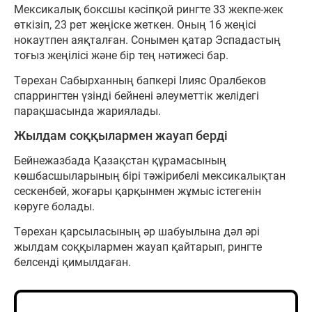
Мексикалық боксшы кәсіпқой рингте 33 жекпе-жек
өткізіп, 23 рет жеңіске жеткен. Оның 16 жеңісі
нокаутпен аяқталған. Сонымен қатар Эспадастың
тоғыз жеңілісі және бір тең нәтижесі бар.
Төрехан Сабырханның бапкері Ілияс Оралбеков
спаррингтен үзінді бейнені әлеуметтік желідегі
парақшасында жариялады.
Жылдам соққылармен жауап берді
Бейнежазбада Қазақстан құрамасының
көшбасшыларының бірі тәжірибелі мексикалықтан
сескенбей, жоғары қарқынмен жұмыс істегенін
көруге болады.
Төрехан қарсыласының әр шабуылына дәл әрі
жылдам соққылармен жауап қайтарып, рингте
белсенді қимылдаған.