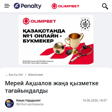
← Басты бет
Жекпе-жек
Мерей Ақшалов жаңа қызметке
тағайындалды
Кеңес Нұрдаулет
16.06.2026, 18:07
Футбол шолушысы