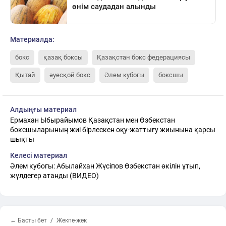
Материалда:
бокс
қазақ боксы
Қазақстан бокс федерациясы
Қытай
әуесқой бокс
Әлем кубогы
боксшы
Алдыңғы материал
Ермахан Ыбырайымов Қазақстан мен Өзбекстан
боксшыларының жиі бірлескен оқу-жаттығу жиынына қарсы
шықты
Келесі материал
Әлем кубогы: Абылайхан Жүсіпов Өзбекстан өкілін ұтып,
жүлдегер атанды (ВИДЕО)
← Басты бет
Жекпе-жек