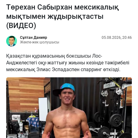
Төрехан Сабырхан мексикалық
мықтымен жұдырықтасты
(ВИДЕО)
Сұлтан Данияр
05.08.2026, 20:46
Жекпе-жек шолушысы
Қазақстан құрамасының боксшысы Лос-
Анджелестегі оқу-жаттығу жиыны кезінде тәжірибелі
мексикалық Элиас Эспадаспен спарринг өткізді.