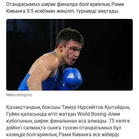
Отандасымыз ширек финалда болгариялық Рами
Киванға 0:5 есебімен жеңіліп, турнирді аяқтады.
Meta-ratings.kz
Қазақстандық боксшы Тимур Нұрсейітов Қытайдың
Гуйян қаласында өтіп жатқан World Boxing Әлем
кубогының ширек финалынан аса алмады. 75 келіге
дейінгі салмақта сынға түскен отандасымыз бұл
кезеңде болгариялық Рами Киванға есе жіберді.