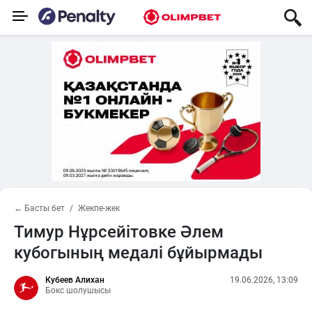
← Басты бет
Жекпе-жек
Тимур Нұрсейітовке Әлем
кубогының медалі бұйырмады
Кубеев Алихан
19.06.2026, 13:09
Бокс шолушысы