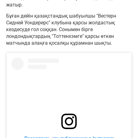
жатыр.
Бұған дейін қазақстандық шабуылшы "Вестерн
Сидней Уондерерс" клубына қарсы жолдастық
кездесуде гол соққан. Сонымен бірге
лондондықтардың "Тоттенхэмге" қарсы өткен
матчында алаңға қосалқы құрамнан шықты.
Посмотреть эту публикацию в Instagram