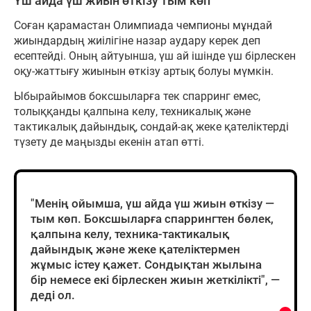
Үш айда үш жиын өткізу тым көп
Соған қарамастан Олимпиада чемпионы мұндай
жиындардың жиілігіне назар аудару керек деп
есептейді. Оның айтуынша, үш ай ішінде үш бірлескен
оқу-жаттығу жиынын өткізу артық болуы мүмкін.
Ыбырайымов боксшыларға тек спарринг емес,
толыққанды қалпына келу, техникалық және
тактикалық дайындық, сондай-ақ жеке қателіктерді
түзету де маңызды екенін атап өтті.
"Менің ойымша, үш айда үш жиын өткізу —
тым көп. Боксшыларға спаррингтен бөлек,
қалпына келу, техника-тактикалық
дайындық және жеке қателіктермен
жұмыс істеу қажет. Сондықтан жылына
бір немесе екі бірлескен жиын жеткілікті", —
деді ол.