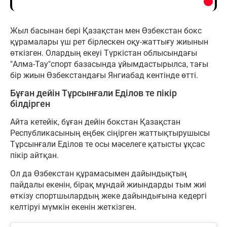
Жыл басынан бері Қазақстан мен Өзбекстан бокс
құрамалары үш рет бірлескен оқу-жаттығу жиынын
өткізген. Олардың екеуі Түркістан облысындағы
"Алма-Тау"спорт базасында ұйымдастырылса, тағы
бір жиын Өзбекстандағы Янгиабад кентінде өтті.
Бұған дейін Тұрсынғали Еділов те пікір
білдірген
Айта кетейік, бұған дейін бокстан Қазақстан
Республикасының еңбек сіңірген жаттықтырушысы
Тұрсынғали Еділов те осы мәселеге қатысты ұқсас
пікір айтқан.
Ол да Өзбекстан құрамасымен дайындықтың
пайдалы екенін, бірақ мұндай жиындарды тым жиі
өткізу спортшылардың жеке дайындығына кедергі
келтіруі мүмкін екенін жеткізген.