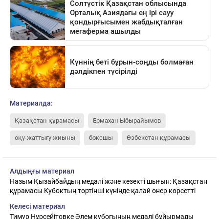
Материалда:
Қазақстан құрамасы
Ермахан Ыбырайымов
оқу-жаттығу жиыны
боксшы
Өзбекстан құрамасы
Алдыңғы материал
Назым Қызайбайдың медалі және кезекті шығын: Қазақстан
құрамасы Кубоктың төртінші күнінде қалай өнер көрсетті
Келесі материал
Тимур Нұрсейітовке Әлем кубогының медалі бұйырмады