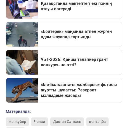
Материалда:
жанкүйер
Челси
Дастан Сәтпаев
қолтаңба