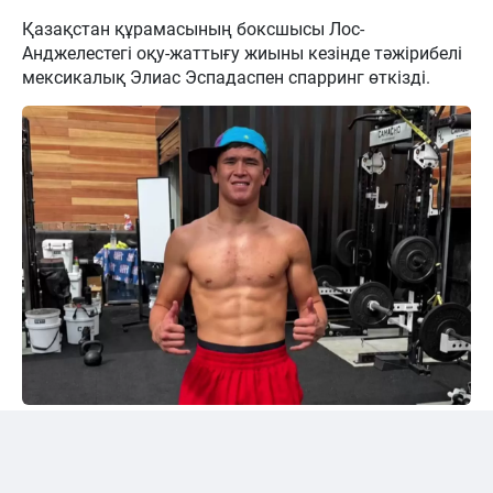
Қазақстан құрамасының боксшысы Лос-
Анджелестегі оқу-жаттығу жиыны кезінде тәжірибелі
мексикалық Элиас Эспадаспен спарринг өткізді.
Instagram/@sabyrkhantorekhan
Тәжірибелі мексикалықпен жұдырықтасты