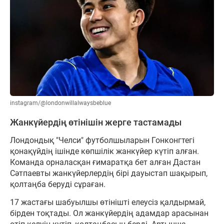
instagram/@londonwillalwaysbeblue
Жанкүйердің өтінішін жерге тастамады
Лондондық "Челси" футболшыларын Гонконгтегі
қонақүйдің ішінде көпшілік жанкүйер күтіп алған.
Команда орналасқан ғимаратқа бет алған Дастан
Сәтпаевты жанкүйерлердің бірі дауыстап шақырып,
қолтаңба беруді сұраған.
17 жастағы шабуылшы өтінішті елеусіз қалдырмай,
бірден тоқтады. Ол жанкүйердің адамдар арасынан