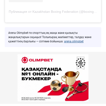
Публикация от Kazakhstan Boxing Federation (@boxingkazakhstan)
Arena Olimpbet-те спорттың ең жаңа және қызықты
жаңалықтарын оқыңыз! Толығырақ мәліметтер, талдау және
қажеттінің барлығы — сілтеме бойынша:
arena.olimpbet