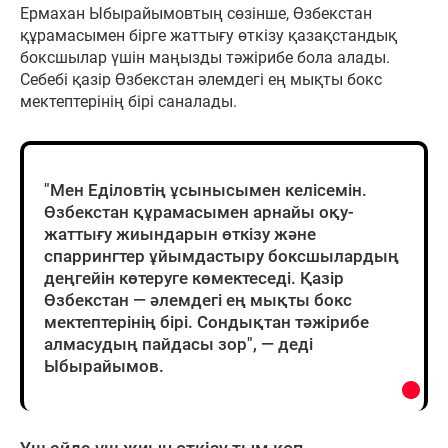
Ермахан Ыбырайымовтың сөзінше, Өзбекстан
құрамасымен бірге жаттығу өткізу қазақстандық
боксшылар үшін маңызды тәжірибе бола алады.
Себебі қазір Өзбекстан әлемдегі ең мықты бокс
мектептерінің бірі саналады.
"Мен Еділовтің ұсынысымен келісемін.
Өзбекстан құрамасымен арнайы оқу-
жаттығу жиындарын өткізу және
спаррингтер ұйымдастыру боксшылардың
деңгейін көтеруге көмектеседі. Қазір
Өзбекстан — әлемдегі ең мықты бокс
мектептерінің бірі. Сондықтан тәжірибе
алмасудың пайдасы зор", — деді
Ыбырайымов.