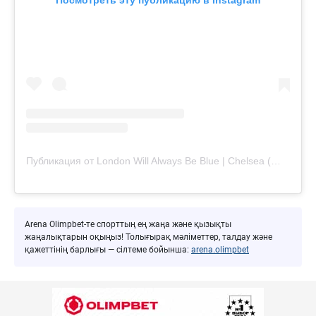
Публикация от London Will Always Be Blue | Chelsea (@londonwillalwaysbeblue)
Arena Olimpbet-те спорттың ең жаңа және қызықты
жаңалықтарын оқыңыз! Толығырақ мәліметтер, талдау және
қажеттінің барлығы — сілтеме бойынша:
arena.olimpbet