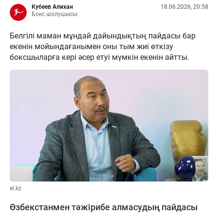
Кубеев Алихан
18.06.2026, 20:58
Бокс шолушысы
Белгілі маман мұндай дайындықтың пайдасы бар
екенін мойындағанымен оны тым жиі өткізу
боксшыларға кері әсер етуі мүмкін екенін айтты.
el.kz
Өзбекстанмен тәжірибе алмасудың пайдасы