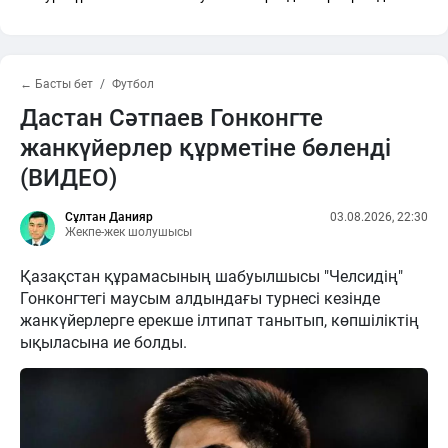
← Басты бет
Футбол
Дастан Сәтпаев Гонконгте
жанкүйерлер құрметіне бөленді
(ВИДЕО)
Сұлтан Данияр
03.08.2026, 22:30
Жекпе-жек шолушысы
Қазақстан құрамасының шабуылшысы "Челсидің"
Гонконгтегі маусым алдындағы турнесі кезінде
жанкүйерлерге ерекше ілтипат танытып, көпшіліктің
ықыласына ие болды.