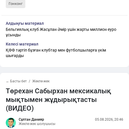
Гонконг
Алдыңғы материал
Бельгиялық клуб Жасұлан Әмір үшін жарты миллион еуро
ұсынды
Келесі материал
ҚФФ тәртіп бұзған клубтар мен футболшыларға үкім
шығарды
← Басты бет
Жекпе-жек
Төрехан Сабырхан мексикалық
мықтымен жұдырықтасты
(ВИДЕО)
Сұлтан Данияр
05.08.2026, 20:46
Жекпе-жек шолушысы