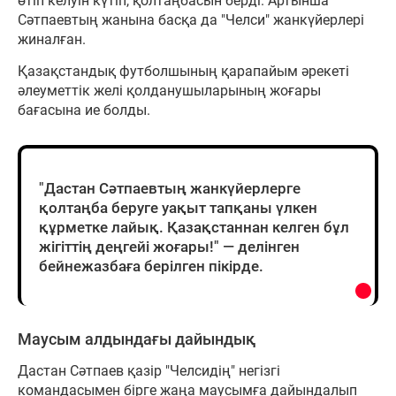
өтіп келуін күтіп, қолтаңбасын берді. Артынша
Сәтпаевтың жанына басқа да "Челси" жанкүйерлері
жиналған.
Қазақстандық футболшының қарапайым әрекеті
әлеуметтік желі қолданушыларының жоғары
бағасына ие болды.
"Дастан Сәтпаевтың жанкүйерлерге
қолтаңба беруге уақыт тапқаны үлкен
құрметке лайық. Қазақстаннан келген бұл
жігіттің деңгейі жоғары!" — делінген
бейнежазбаға берілген пікірде.
Маусым алдындағы дайындық
Дастан Сәтпаев қазір "Челсидің" негізгі
командасымен бірге жаңа маусымға дайындалып