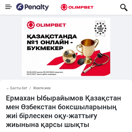
← Басты бет
Жекпе-жек
Ермахан Ыбырайымов Қазақстан
мен Өзбекстан боксшыларының
жиі бірлескен оқу-жаттығу
жиынына қарсы шықты