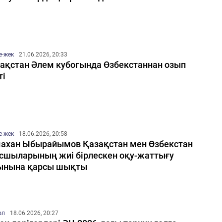
е-жек
21.06.2026, 20:33
ақстан Әлем кубогында Өзбекстаннан озып
ті
е-жек
18.06.2026, 20:58
ахан Ыбырайымов Қазақстан мен Өзбекстан
сшыларының жиі бірлескен оқу-жаттығу
ынына қарсы шықты
ол
18.06.2026, 20:27