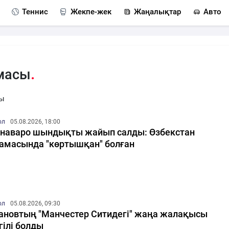
Теннис
Жекпе-жек
Жаңалықтар
Авто
амасы
сы
ол
05.08.2026, 18:00
наваро шындықты жайып салды: Өзбекстан
амасында "көртышқан" болған
ол
05.08.2026, 09:30
ановтың "Манчестер Ситидегі" жаңа жалақысы
гілі болды