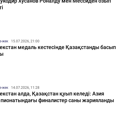
укодир Хусанов Роналду мен Мессиден озып
ті
е-жек
15.07.2026, 21:00
екстан медаль кестесінде Қазақстанды басып
ды
е-жек
14.07.2026, 11:28
екстан алда, Қазақстан қуып келеді: Азия
пионатындағы финалистер саны жарияланды