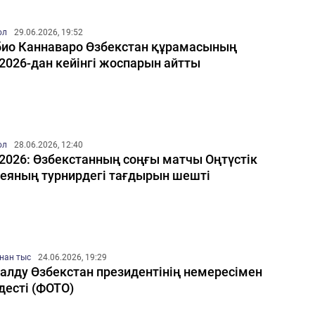
ол
29.06.2026, 19:52
ио Каннаваро Өзбекстан құрамасының
2026-дан кейінгі жоспарын айтты
ол
28.06.2026, 12:40
2026: Өзбекстанның соңғы матчы Оңтүстік
еяның турнирдегі тағдырын шешті
нан тыс
24.06.2026, 19:29
алду Өзбекстан президентінің немересімен
десті (ФОТО)