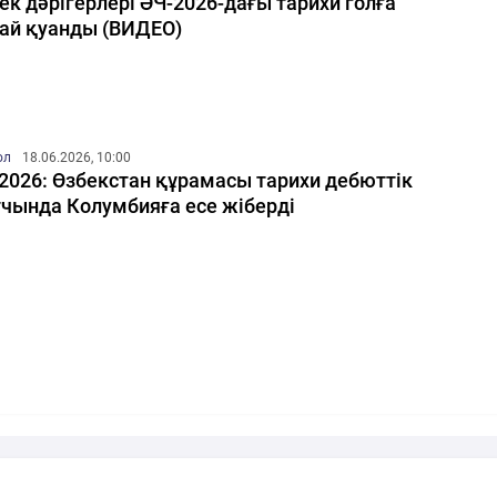
ек дәрігерлері ӘЧ-2026-дағы тарихи голға
ай қуанды (ВИДЕО)
ол
18.06.2026, 10:00
2026: Өзбекстан құрамасы тарихи дебюттік
чында Колумбияға есе жіберді