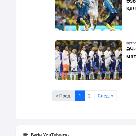
Өзб
қал
Футб
ӘЧ-
мат
« Пред.
1
2
Cлед. »
Бүгін YouTube-та