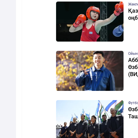
Жекп
Қаз
оңб
Ойын
Абб
Өзб
(ВИ
Футб
Өзб
Таш