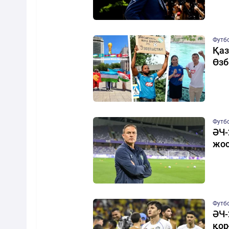
Футб
Қаз
Өзб
Футб
ӘЧ-
жос
Футб
ӘЧ-
қор