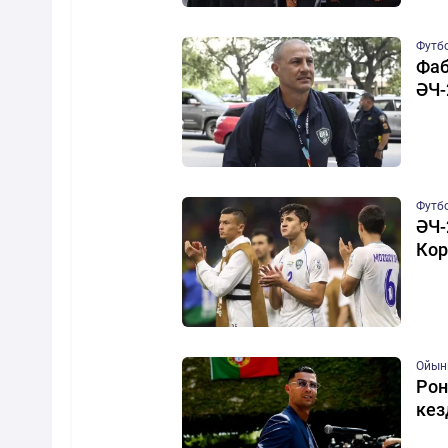
Футб
Фаб
ӘЧ-
Футб
ӘЧ-
Кор
Ойын
Рон
кез