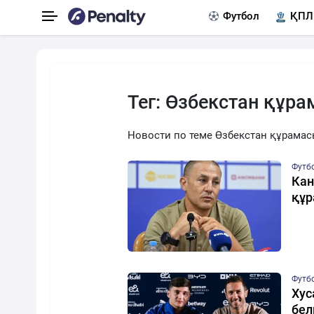
Футбол
ҚПЛ
Тег: Өзбекстан құр
Новости по теме Өзбекстан құрама
Футб
Кан
құр
Футб
Хус
бел