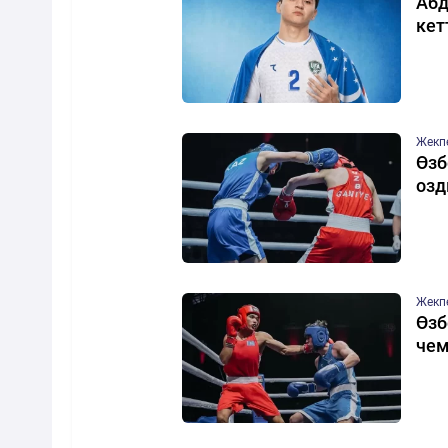
Абд
кет
Жекп
Өзб
оз
Жекп
Өзб
чем