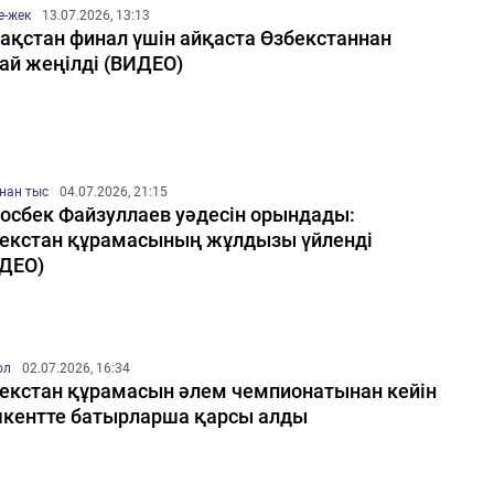
е-жек
13.07.2026, 13:13
ақстан финал үшін айқаста Өзбекстаннан
ай жеңілді (ВИДЕО)
нан тыс
04.07.2026, 21:15
осбек Файзуллаев уәдесін орындады:
екстан құрамасының жұлдызы үйленді
ДЕО)
ол
02.07.2026, 16:34
екстан құрамасын әлем чемпионатынан кейін
кентте батырларша қарсы алды