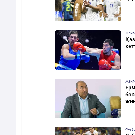
Жекп
Қаз
кет
Жекп
Ерм
бок
жи
Футб