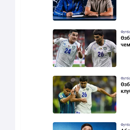
Футб
Өзб
чем
Футб
Өзб
клу
Футб