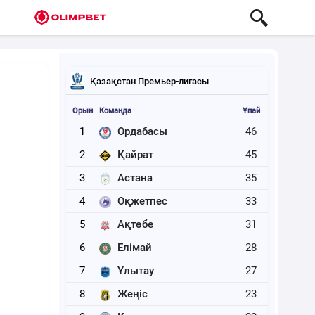
Қазақстан Премьер-лигасы
Орын
Команда
Ұпай
1
Ордабасы
46
2
Қайрат
45
3
Астана
35
4
Оқжетпес
33
5
Ақтөбе
31
6
Елімай
28
7
Ұлытау
27
8
Жеңіс
23