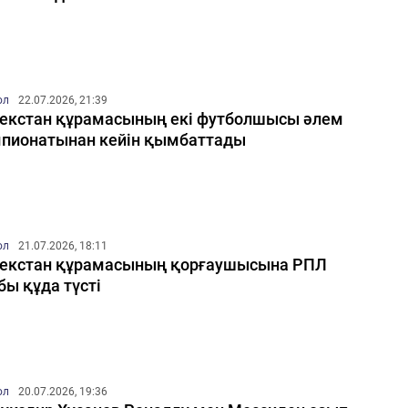
ол
22.07.2026, 21:39
екстан құрамасының екі футболшысы әлем
пионатынан кейін қымбаттады
ол
21.07.2026, 18:11
екстан құрамасының қорғаушысына РПЛ
бы құда түсті
ол
20.07.2026, 19:36