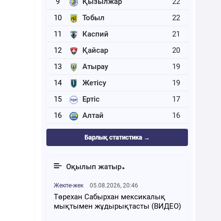
9
Қызылжар
22
10
Тобыл
22
11
Каспий
21
12
Қайсар
20
13
Атырау
19
14
Жетісу
19
15
Ертіс
17
16
Алтай
16
Барлық статистика →
Оқылып жатыр
Жекпе-жек
05.08.2026, 20:46
Төрехан Сабырхан мексикалық
мықтымен жұдырықтасты (ВИДЕО)