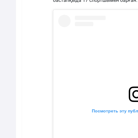
бастапқыда 17 спортшымен барған: 
Посмотреть эту публ