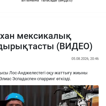
"алтынына" таласады (ВИДЕО)
рхан мексикалық
ырықтасты (ВИДЕО)
05.08.2026, 20:46
ысы Лос-Анджелестегі оқу-жаттығу жиыны
Элиас Эспадаспен спарринг өткізді.