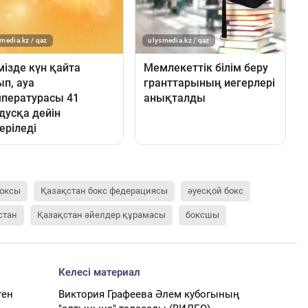
боксы
Қазақстан бокс федерациясы
әуесқой бокс
стан
Қазақстан әйелдер құрамасы
боксшы
Келесі материал
ген
Виктория Графеева Әлем кубогының