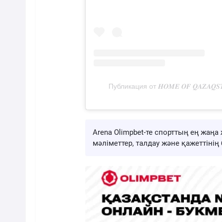
Публикация от 𝑯𝑶𝑴𝑬 𝑶𝑭 𝑸𝑨𝒁𝑨𝑸𝑺
Arena Olimpbet-те спорттың ең жа
мәліметтер, талдау және қажеттіні