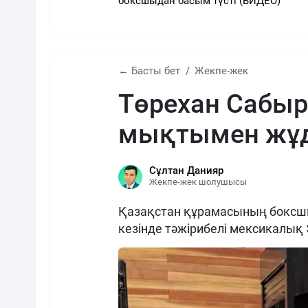
боксшыдан басым түсті (ВИДЕО)
← Басты бет
Жекпе-жек
Төрехан Сабы
мықтымен жұд
Сұлтан Данияр
Жекпе-жек шолушысы
Қазақстан құрамасының боксш
кезінде тәжірибелі мексикалық 