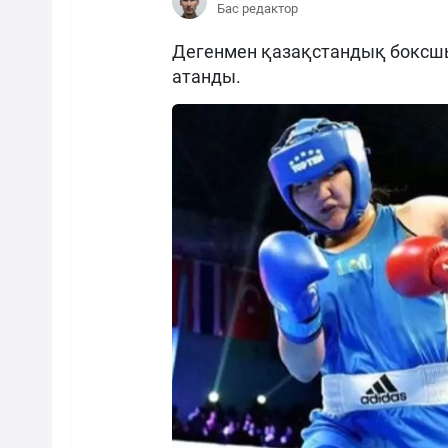
Бас редактор
Дегенмен қазақстандық боксшы
атанды.