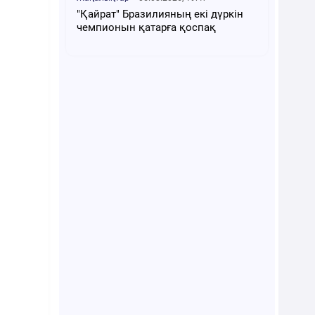
"Қайрат" Бразилияның екі дүркін
чемпионын қатарға қоспақ