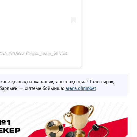
𝑻𝑨𝑵 𝑺𝑷𝑶𝑹𝑻𝑺 (@qaz_team_official)
ңа және қызықты жаңалықтарын оқыңыз! Толығырақ
ң барлығы — сілтеме бойынша:
arena.olimpbet