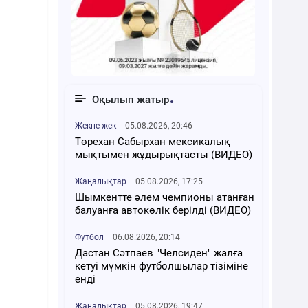
Оқылып жатыр
Жекпе-жек
05.08.2026, 20:46
Төрехан Сабырхан мексикалық
мықтымен жұдырықтасты (ВИДЕО)
Жаңалықтар
05.08.2026, 17:25
Шымкентте әлем чемпионы атанған
балуанға автокөлік берілді (ВИДЕО)
Футбол
06.08.2026, 20:14
Дастан Сәтпаев "Челсиден" жалға
кетуі мүмкін футболшылар тізіміне
енді
Жаңалықтар
05.08.2026, 19:47