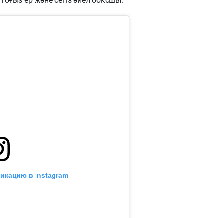
тоғыз ер және сегіз әйел боксшы.
икацию в Instagram