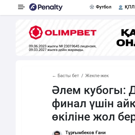
Футбол
ҚПЛ
← Басты бет
Жекпе-жек
Әлем кубогы: 
финал үшін ай
өкіліне жол бе
Тұрғымбеков Ғани