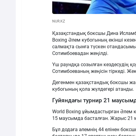
NUR.KZ
Қазақстандық боксшы Дина Исламб
Boxing Әлем кубогының екінші кезе
салмақта сынға түскен отандасымы
Сотимбоевадан жеңілді.
Үш раундқа созылған кездесудің қ
Сотимбоеваның жеңісін тіркеді. Жекп
Дегенмен қазақстандық боксшы жарт
кубогының қола жүлдегері атанды.
Гуйяндағы турнир 21 маусым
World Boxing ұйымдастырған Әлем 
15 маусымда басталған. Жарыс 21 
Бұл додаға әлемнің 44 елінен бокс