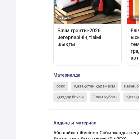
Материалда:
бокс
Қазақстан құрамасы
қазақ 
қыздар боксы
Әлем кубогы
Қазақ
Алдыңғы материал
Абылайхан Жүсіпов Сабырханды жең