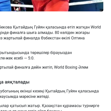
екова Қытайдың Гуйян қаласында өтіп жатқан World
ңінде финалға шыға алмады. 80 келіден жоғары
з жартылай финалда Өзбекстан өкілі Олтина
орытындысында төрешілер бірауыздан
е-жек есебі — 5:0.
ылай финалға дейін жетіп, World Boxing Әлем
да аяқталады
кубогының екінші кезеңі Қытайдың Гуйян қаласында
маусымда мәресіне жетеді.
шылар қатысып жатыр. Қазақстан құрамасы турнирге