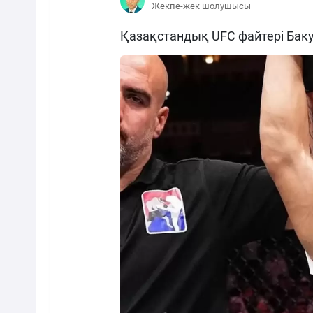
Жекпе-жек шолушысы
Қазақстандық UFC файтері Баку