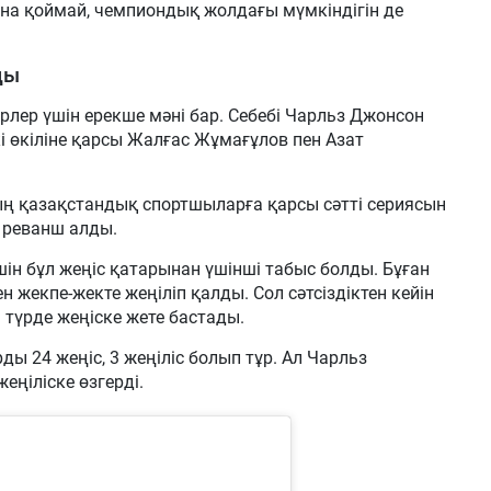
на қоймай, чемпиондық жолдағы мүмкіндігін де
ды
рлер үшін ерекше мәні бар. Себебі Чарльз Джонсон
і өкіліне қарсы Жалғас Жұмағұлов пен Азат
ң қазақстандық спортшыларға қарсы сәтті сериясын
к реванш алды.
ін бұл жеңіс қатарынан үшінші табыс болды. Бұған
 жекпе-жекте жеңіліп қалды. Сол сәтсіздіктен кейін
 түрде жеңіске жете бастады.
ды 24 жеңіс, 3 жеңіліс болып тұр. Ал Чарльз
еңіліске өзгерді.