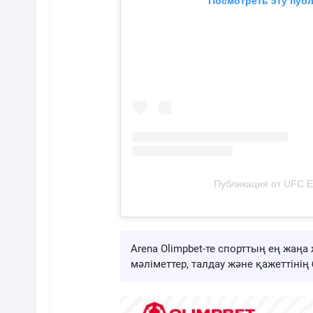
Посмотреть эту публ
Публикация от UFC Eu
Arena Olimpbet-те спорттың ең жа
мәліметтер, талдау және қажеттіні