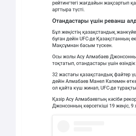
рейтингтегі жағдайын жақсартып қа
арттыра түсті.
Отандастары үшін реванш ал
Бұл жеңістің қазақстандық жанкүйе
бұған дейін UFC-де Қазақстанның ек
Мақсұмнан басым түскен.
Осы жолы Асу Алмабаев Джонсонны
тоқтатып, отандастары үшін өзінді
32 жастағы қазақстандық файтер үш
дейін Алмабаев Манел Капемен өткен
ол қайта күш жинап, UFC-де тұрақты
Қазір Асу Алмабаевтың кәсіби рекор
Джонсонның көрсеткіші 19 жеңіс, 9 ж