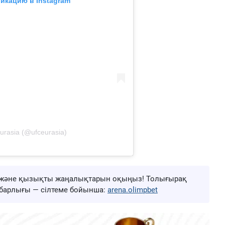
икацию в Instagram
rasia (@ufceurasia)
ңа және қызықты жаңалықтарын оқыңыз! Толығырақ
ң барлығы — сілтеме бойынша:
arena.olimpbet