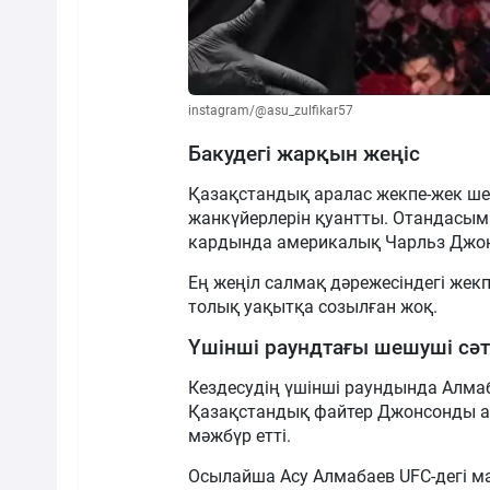
instagram/@asu_zulfikar57
Бакудегі жарқын жеңіс
Қазақстандық аралас жекпе-жек шебе
жанкүйерлерін қуантты. Отандасымыз
кардында америкалық Чарльз Джонсо
Ең жеңіл салмақ дәрежесіндегі жекп
толық уақытқа созылған жоқ.
Үшінші раундтағы шешуші сәт
Кездесудің үшінші раундында Алмаб
Қазақстандық файтер Джонсонды аяққ
мәжбүр етті.
Осылайша Асу Алмабаев UFC-дегі маң