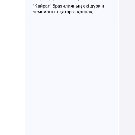
"Қайрат" Бразилияның екі дүркін
чемпионын қатарға қоспақ