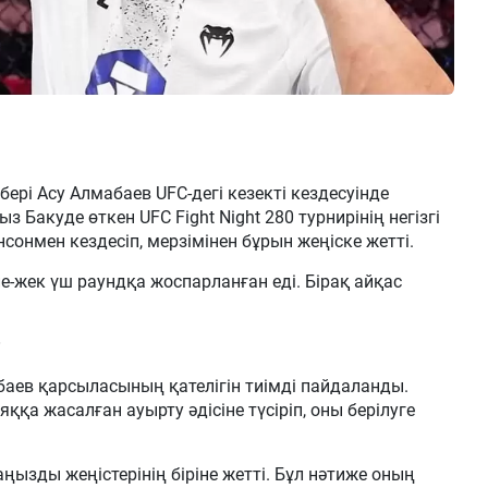
рі Асу Алмабаев UFC-дегі кезекті кездесуінде
 Бакуде өткен UFC Fight Night 280 турнирінің негізгі
нмен кездесіп, мерзімінен бұрын жеңіске жетті.
е-жек үш раундқа жоспарланған еді. Бірақ айқас
аев қарсыласының қателігін тиімді пайдаланды.
а жасалған ауырту әдісіне түсіріп, оны берілуге
ызды жеңістерінің біріне жетті. Бұл нәтиже оның