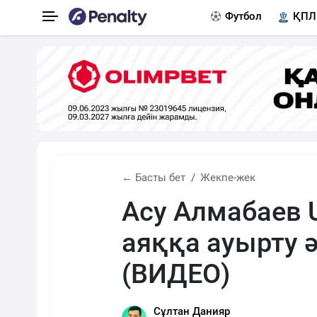
Футбол
ҚПЛ
← Басты бет
Жекпе-жек
Асу Алмабаев
аяққа ауырту ә
(ВИДЕО)
Сұлтан Данияр