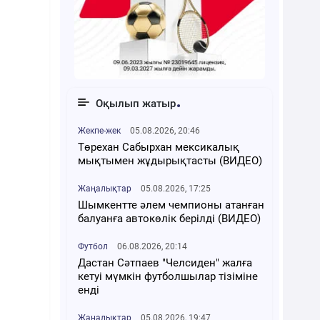
Оқылып жатыр
Жекпе-жек
05.08.2026, 20:46
Төрехан Сабырхан мексикалық
мықтымен жұдырықтасты (ВИДЕО)
Жаңалықтар
05.08.2026, 17:25
Шымкентте әлем чемпионы атанған
балуанға автокөлік берілді (ВИДЕО)
Футбол
06.08.2026, 20:14
Дастан Сәтпаев "Челсиден" жалға
кетуі мүмкін футболшылар тізіміне
енді
Жаңалықтар
05.08.2026, 19:47