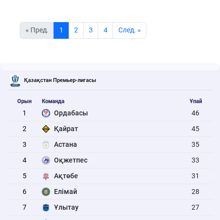
« Пред.
1
2
3
4
Cлед. »
Қазақстан Премьер-лигасы
Орын
Команда
Ұпай
1
Ордабасы
46
2
Қайрат
45
3
Астана
35
4
Оқжетпес
33
5
Ақтөбе
31
6
Елімай
28
7
Ұлытау
27