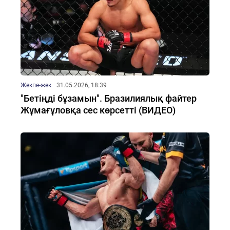
Жекпе-жек
31.05.2026, 18:39
"Бетіңді бұзамын". Бразилиялық файтер
Жұмағұловқа сес көрсетті (ВИДЕО)