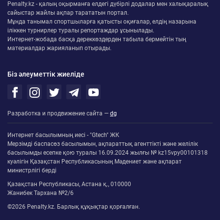
Penalty.kz - қалың оқырманға елдегі дүбірлі додалар мен халықаралық
сайыстар жайлы ақпар тарататын портал.
Мұнда танымал спортшыларға қатысты оқиғалар, елдің назарына
іліккен турнирлер туралы репортаждар ұсынылады.
Интернет-жобада басқа дереккөздерден табыла бермейтін тың
материалдар жарияланып отырады.
Біз әлеуметтік жиеліде
Разработка и продвижение сайта —
dg
Интернет басылымның иесі - "Gtech" ЖК
Мерзімді баспасөз басылымын, ақпараттық агенттікті және желілік
басылымды есепке қою туралы 16.09.2024 жылғы № kz15vpy00101318
куәлігін Қазақстан Республикасының Мәдениет және ақпарат
министрлігі берді
Қазақстан Республикасы, Астана қ., 010000
Жанибек Тархана №2/6
©2026 Penalty.kz. Барлық құқықтар қорғалған.