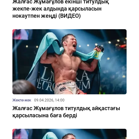
Жалғас Жұмағұлов екінші титулдық
жекпе-жек алдында қарсыласын
нокаутпен жеңді (ВИДЕО)
Жекпе-жек
09.04.2026, 14:00
Жалғас Жұмағұлов титулдық айқастағы
қарсыласына баға берді