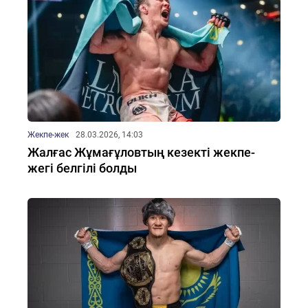
Жекпе-жек
28.03.2026, 14:03
Жалғас Жұмағұловтың кезекті жекпе-
жегі белгілі болды