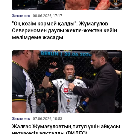
Жекпе-жек
08.06.2026, 17:17
"Оң көзім көрмей қалды": Жұмағұлов
Севериномен даулы жекпе-жектен кейін
мәлімдеме жасады
Жекпе-жек
07.06.2026, 10:53
Жалғас Жұмағұловтың титул үшін айқасы
нәтижесіз аяқталды (ВИДЕО)