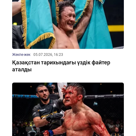
Жекпе-жек
05.07.2026, 16:23
Қазақстан тарихындағы үздік файтер
аталды