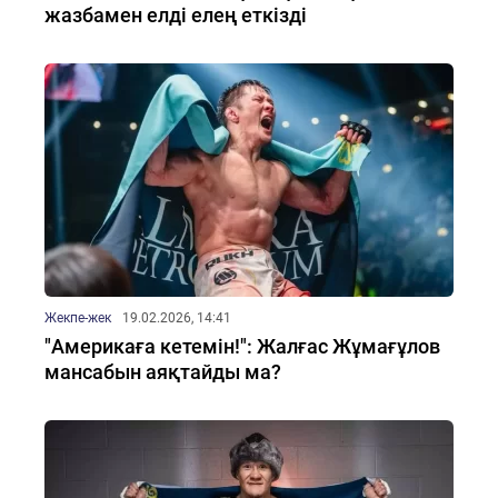
жазбамен елді елең еткізді
Жекпе-жек
19.02.2026, 14:41
"Америкаға кетемін!": Жалғас Жұмағұлов
мансабын аяқтайды ма?