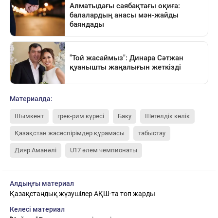
Материалда:
Шымкент
грек-рим күресі
Баку
Шетелдік көлік
Қазақстан жасөспірімдер құрамасы
табыстау
Дияр Аманәлі
U17 әлем чемпионаты
Алдыңғы материал
Қазақстандық жүзушілер АҚШ-та топ жарды
Келесі материал