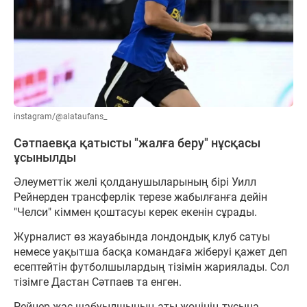
instagram/@alataufans_
Сәтпаевқа қатысты "жалға беру" нұсқасы
ұсынылды
Әлеуметтік желі қолданушыларының бірі Уилл
Рейнерден трансферлік терезе жабылғанға дейін
"Челси" кіммен қоштасуы керек екенін сұрады.
Журналист өз жауабында лондондық клуб сатуы
немесе уақытша басқа командаға жіберуі қажет деп
есептейтін футболшылардың тізімін жариялады. Сол
тізімге Дастан Сәтпаев та енген.
Рейнер жас шабуылшының аты-жөнінің тұсына