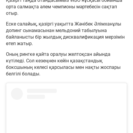
Қазіргі таңда отандасымыз WBO нұсқасы бойынша
орта салмақта әлем чемпионы мәртебесін сақтап
отыр.
Еске салайық, қазіргі уақытта Жәнібек Әлімханұлы
допинг сынамасынан мельдоний табылуына
байланысты бір жылдық дисквалификация мерзімін
өтеп жатыр.
Оның рингке қайта оралуы желтоқсан айында
күтіледі. Сол кезеңнен кейін қазақстандық
боксшының келесі қарсыласы мен нақты жоспары
белгілі болады.