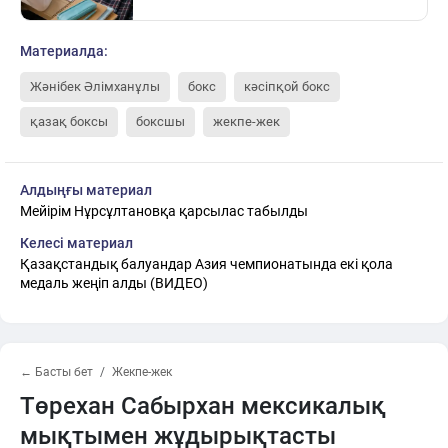
Материалда:
Жәнібек Әлімханұлы
бокс
кәсіпқой бокс
қазақ боксы
боксшы
жекпе-жек
Алдыңғы материал
Мейірім Нұрсұлтановқа қарсылас табылды
Келесі материал
Қазақстандық балуандар Азия чемпионатында екі қола
медаль жеңіп алды (ВИДЕО)
← Басты бет
Жекпе-жек
Төрехан Сабырхан мексикалық
мықтымен жұдырықтасты