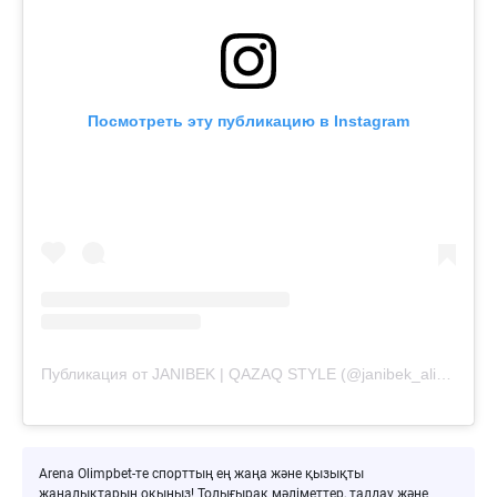
Посмотреть эту публикацию в Instagram
Публикация от JANIBEK | QAZAQ STYLE (@janibek_alimkhanuly)
Arena Olimpbet-те спорттың ең жаңа және қызықты
жаңалықтарын оқыңыз! Толығырақ мәліметтер, талдау және