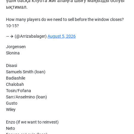
үшін басқа клубта жиі алаңға шығу маңызды болуы
ықтимал.
How many players do we need to sell before the window closes?
10-15?
— ✈️ (@Arrizabalager)
August 5, 2026
Jorgensen
Slonina
Disasi
Samuels Smith (loan)
Badiashile
Chalobah
Tosin/Fofana
Sarr/Anselmino (loan)
Gusto
Wiley
Enzo (if we want to reinvest)
Neto