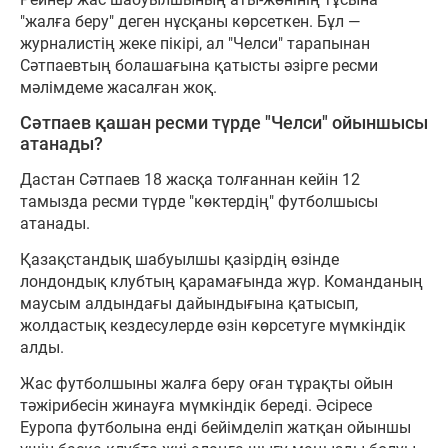
"жалға беру" деген нұсқаны көрсеткен. Бұл —
журналистің жеке пікірі, ал "Челси" тарапынан
Сәтпаевтың болашағына қатысты әзірге ресми
мәлімдеме жасалған жоқ.
Сәтпаев қашан ресми түрде "Челси" ойыншысы
атанады?
Дастан Сәтпаев 18 жасқа толғаннан кейін 12
тамызда ресми түрде "көктердің" футболшысы
атанады.
Қазақстандық шабуылшы қазірдің өзінде
лондондық клубтың қарамағында жүр. Команданың
маусым алдындағы дайындығына қатысып,
жолдастық кездесулерде өзін көрсетуге мүмкіндік
алды.
Жас футболшыны жалға беру оған тұрақты ойын
тәжірибесін жинауға мүмкіндік береді. Әсіресе
Еуропа футболына енді бейімделіп жатқан ойыншы