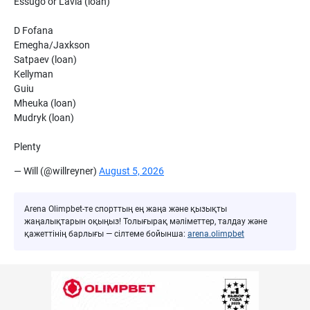
Essugo or Lavia (loan)
D Fofana
Emegha/Jaxkson
Satpaev (loan)
Kellyman
Guiu
Mheuka (loan)
Mudryk (loan)
Plenty
— Will (@willreyner)
August 5, 2026
Arena Olimpbet-те спорттың ең жаңа және қызықты
жаңалықтарын оқыңыз! Толығырақ мәліметтер, талдау және
қажеттінің барлығы — сілтеме бойынша:
arena.olimpbet