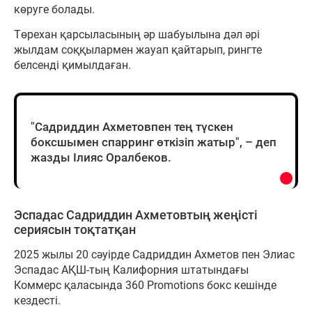
көруге болады.
Төрехан қарсыласының әр шабуылына дәл әрі
жылдам соққылармен жауап қайтарып, рингте
белсенді қимылдаған.
"Садриддин Ахметовпен тең түскен
боксшымен спарринг өткізіп жатыр", – деп
жазды Ілияс Оралбеков.
Эспадас Садриддин Ахметовтың жеңісті
сериясын тоқтатқан
2025 жылы 20 сәуірде Садриддин Ахметов пен Элиас
Эспадас АҚШ-тың Калифорния штатындағы
Коммерс қаласында 360 Promotions бокс кешінде
кездесті.