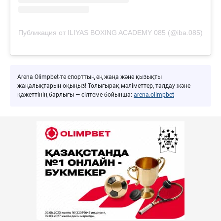
Публикация от ILIYAS BOXING ACADEMY 085 (@iba.085)
Arena Olimpbet-те спорттың ең жаңа және қызықты
жаңалықтарын оқыңыз! Толығырақ мәліметтер, талдау және
қажеттінің барлығы — сілтеме бойынша:
arena.olimpbet