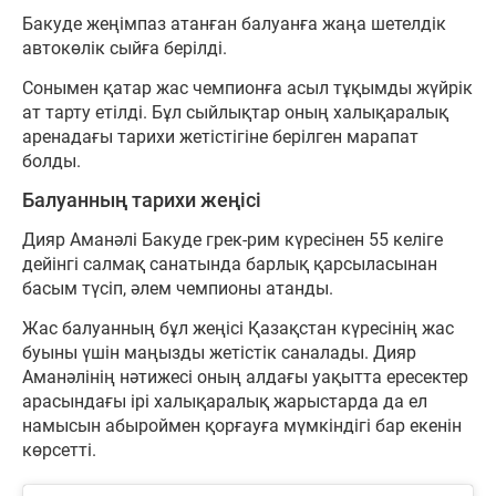
Бакуде жеңімпаз атанған балуанға жаңа шетелдік
автокөлік сыйға берілді.
Сонымен қатар жас чемпионға асыл тұқымды жүйрік
ат тарту етілді. Бұл сыйлықтар оның халықаралық
аренадағы тарихи жетістігіне берілген марапат
болды.
Балуанның тарихи жеңісі
Дияр Аманәлі Бакуде грек-рим күресінен 55 келіге
дейінгі салмақ санатында барлық қарсыласынан
басым түсіп, әлем чемпионы атанды.
Жас балуанның бұл жеңісі Қазақстан күресінің жас
буыны үшін маңызды жетістік саналады. Дияр
Аманәлінің нәтижесі оның алдағы уақытта ересектер
арасындағы ірі халықаралық жарыстарда да ел
намысын абыроймен қорғауға мүмкіндігі бар екенін
көрсетті.