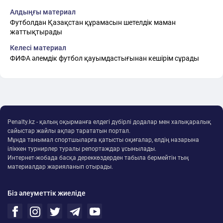
Алдыңғы материал
Футболдан Қазақстан құрамасын шетелдік маман
жаттықтырады
Келесі материал
ФИФА әлемдік футбол қауымдастығынан кешірім сұрады
Penalty.kz - қалың оқырманға елдегі дүбірлі додалар мен халықаралық
сайыстар жайлы ақпар тарататын портал.
Мұнда танымал спортшыларға қатысты оқиғалар, елдің назарына
іліккен турнирлер туралы репортаждар ұсынылады.
Интернет-жобада басқа дереккөздерден табыла бермейтін тың
материалдар жарияланып отырады.
Біз әлеуметтік жиеліде