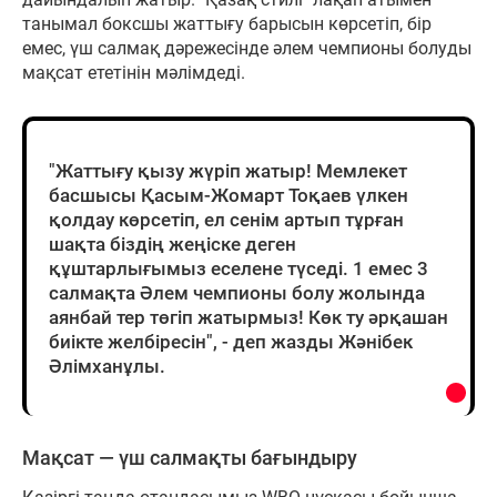
танымал боксшы жаттығу барысын көрсетіп, бір
емес, үш салмақ дәрежесінде әлем чемпионы болуды
мақсат ететінін мәлімдеді.
"Жаттығу қызу жүріп жатыр! Мемлекет
басшысы Қасым-Жомарт Тоқаев үлкен
қолдау көрсетіп, ел сенім артып тұрған
шақта біздің жеңіске деген
құштарлығымыз еселене түседі. 1 емес 3
салмақта Әлем чемпионы болу жолында
аянбай тер төгіп жатырмыз! Көк ту әрқашан
биікте желбіресін", - деп жазды Жәнібек
Әлімханұлы.
Мақсат — үш салмақты бағындыру