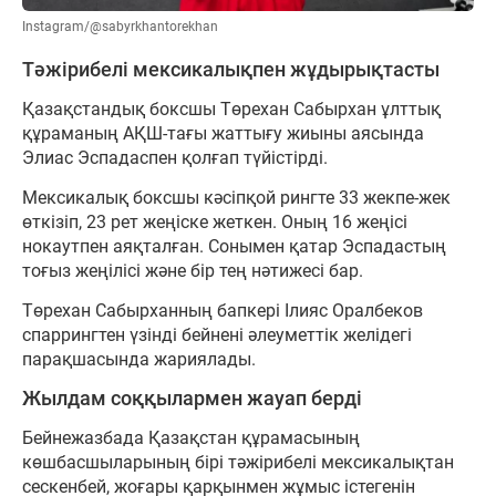
Instagram/@sabyrkhantorekhan
Тәжірибелі мексикалықпен жұдырықтасты
Қазақстандық боксшы Төрехан Сабырхан ұлттық
құраманың АҚШ-тағы жаттығу жиыны аясында
Элиас Эспадаспен қолғап түйістірді.
Мексикалық боксшы кәсіпқой рингте 33 жекпе-жек
өткізіп, 23 рет жеңіске жеткен. Оның 16 жеңісі
нокаутпен аяқталған. Сонымен қатар Эспадастың
тоғыз жеңілісі және бір тең нәтижесі бар.
Төрехан Сабырханның бапкері Ілияс Оралбеков
спаррингтен үзінді бейнені әлеуметтік желідегі
парақшасында жариялады.
Жылдам соққылармен жауап берді
Бейнежазбада Қазақстан құрамасының
көшбасшыларының бірі тәжірибелі мексикалықтан
сескенбей, жоғары қарқынмен жұмыс істегенін