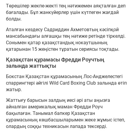
Төрешілер жекпе-жекті тең нәтижемен аяқталған деп
бағалады. Бұл жанкүйерлер үшін күтпеген жағдай
болды.
Аталған кездесу Садриддин Ахметовтың кәсіпқой
мансабындағы алғашқы тең нәтиже ретінде тіркелді.
Сонымен қатар қазақстандық нокаутшының
қатарынан 15 жеңістен тұратын сериясы тоқтады.
Қазақстан құрамасы Фредди Роучтың
залында жаттықты
Бокстан Қазақстан құрамасының Лос-Анджелестегі
спаррингтері әйгілі Wild Card Boxing Club залында өтіп
жатыр.
Жаттығу барысын залдың иесі әрі аты аңызға
айналған америкалық маман Фредди Роуч
бақылаған. Танымал бапкер Қазақстан
құрамасының көшбасшыларымен жеке жұмыс істеп,
олардың соққы техникасын лапада тексерді.