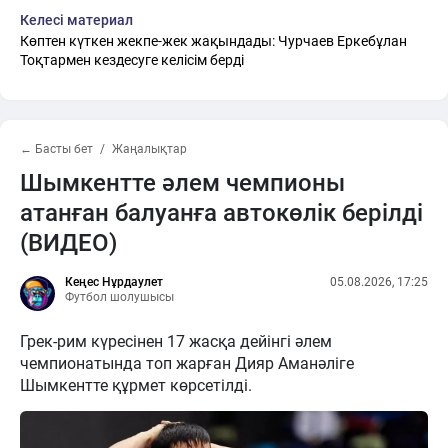
Келесі материал
Көптен күткен жекпе-жек жақындады: Чурчаев Еркебұлан
Тоқтармен кездесуге келісім берді
← Басты бет
Жаңалықтар
Шымкентте әлем чемпионы
атанған балуанға автокөлік берілді
(ВИДЕО)
Кеңес Нұрдаулет
05.08.2026, 17:25
Футбол шолушысы
Грек-рим күресінен 17 жасқа дейінгі әлем
чемпионатында топ жарған Дияр Аманәліге
Шымкентте құрмет көрсетілді.