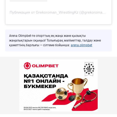
Публикация от Grekoroman_WrestlingKz (@grekoroman_wrestlingkz)
Arena Olimpbet-те спорттың ең жаңа және қызықты
жаңалықтарын оқыңыз! Толығырақ мәліметтер, талдау және
қажеттінің барлығы — сілтеме бойынша:
arena.olimpbet