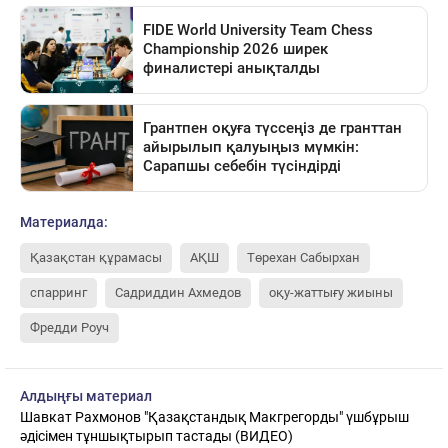
Материалда:
Қазақстан құрамасы
АҚШ
Төрехан Сабырхан
спарринг
Садриддин Ахмедов
оқу-жаттығу жиыны
Фредди Роуч
Алдыңғы материал
Шавкат Рахмонов "Қазақстандық Макгрегорды" үшбұрыш
әдісімен тұншықтырып тастады (ВИДЕО)