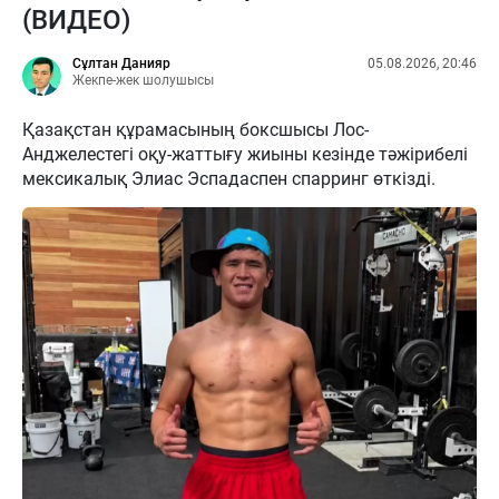
(ВИДЕО)
Сұлтан Данияр
05.08.2026, 20:46
Жекпе-жек шолушысы
Қазақстан құрамасының боксшысы Лос-
Анджелестегі оқу-жаттығу жиыны кезінде тәжірибелі
мексикалық Элиас Эспадаспен спарринг өткізді.