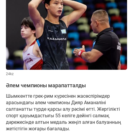
24kz
Әлем чемпионы марапатталды
Шымкентте грек-рим күресінен жасөспірімдер
арасындағы әлем чемпионы Дияр Аманәліні
салтанатты түрде қарсы алу рәсімі өтті. Жергілікті
спорт қауымдастығы 55 келіге дейінгі салмақ
дәрежесінде алтын медаль жеңіп алған балуанның
жетістігін жоғары бағалады.