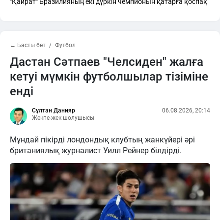
"Қайрат" Бразилияның екі дүркін чемпионын қатарға қоспақ
← Басты бет
Футбол
Дастан Сәтпаев "Челсиден" жалға
кетуі мүмкін футболшылар тізіміне
енді
Сұлтан Данияр
06.08.2026, 20:14
Жекпе-жек шолушысы
Мұндай пікірді лондондық клубтың жанкүйері әрі
британиялық журналист Уилл Рейнер білдірді.