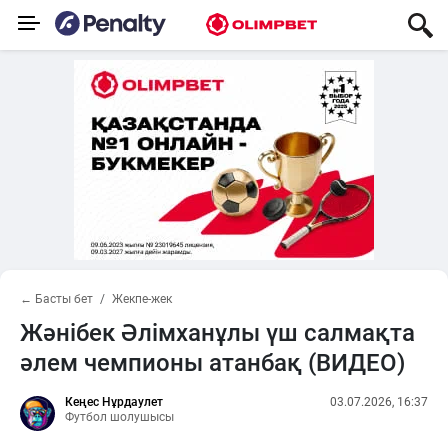
← Басты бет
Жекпе-жек
Жәнібек Әлімханұлы үш салмақта
әлем чемпионы атанбақ (ВИДЕО)
Кеңес Нұрдаулет
03.07.2026, 16:37
Футбол шолушысы