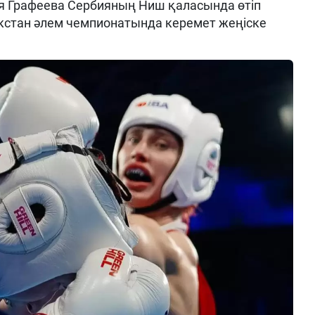
 Графеева Сербияның Ниш қаласында өтіп
кстан әлем чемпионатында керемет жеңіске