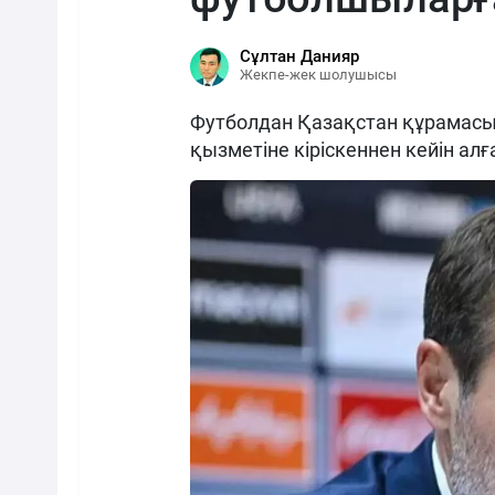
Сұлтан Данияр
Жекпе-жек шолушысы
Футболдан Қазақстан құрамасын
қызметіне кіріскеннен кейін алға