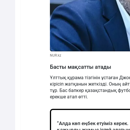
NUR.kz
Басты мақсатты атады
Ұлттық құрама тізгінін ұстаған Дж
кірісіп жатқанын жеткізді. Оның 
тұр. Бас бапкер қазақстандық фут
ерекше атап өтті.
“Алда көп еңбек етуіміз кере
қажырлы жұмыс істей алатынын