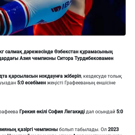
 кг салмақ дәрежесінде
Өзбекстан құрамасының
дардағы Азия чемпионы Ситора Турдибековамен
ндта қарсыласын нокдаунға жіберіп
, кездесуде толық
ауыздан
5:0 есебімен
жеңісті Графееваның еншісіне
рафеева
Грекия өкілі София Легакиді
дәл осындай
5:0
зияның қазіргі чемпионы
болып табылады. Ол
2023