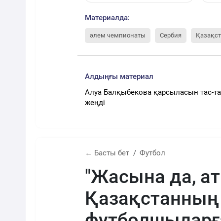
Материалда:
әлем чемпионаты
Сербия
Қазақс
Алдыңғы материал
Алуа Балқыбекова қарсыласын тас-т
жеңді
← Басты бет
Футбол
"Жасына да, а
Қазақстанның 
футболшыларғ