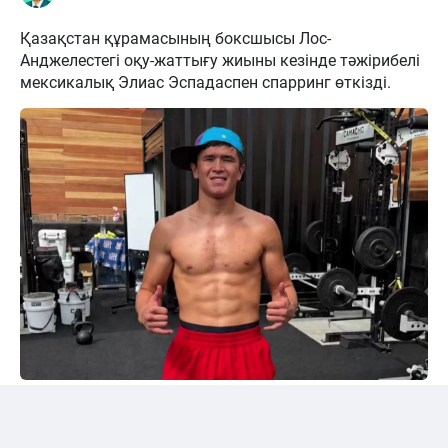
Қазақстан құрамасының боксшысы Лос-
Анджелестегі оқу-жаттығу жиыны кезінде тәжірибелі
мексикалық Элиас Эспадаспен спарринг өткізді.
Instagram/@sabyrkhantorekhan
Тәжірибелі мексикалықпен жұдырықтасты