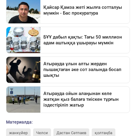
Материалда:
жанкүйер
Челси
Дастан Сәтпаев
қолтаңба