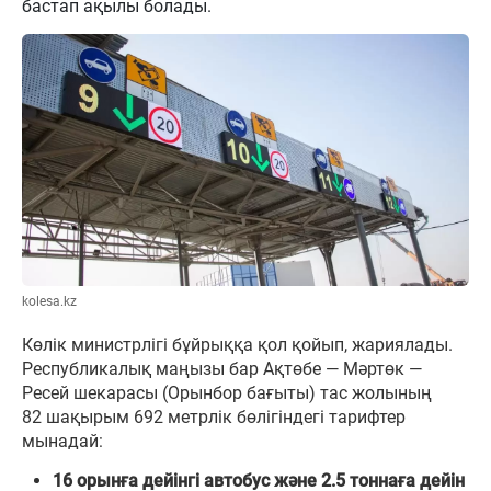
бастап ақылы болады.
kolesa.kz
Көлік министрлігі бұйрыққа қол қойып, жариялады.
Республикалық маңызы бар Ақтөбе — Мәртөк —
Ресей шекарасы (Орынбор бағыты) тас жолының
82 шақырым 692 метрлік бөлігіндегі тарифтер
мынадай:
16 орынға дейінгі автобус және 2.5 тоннаға дейін