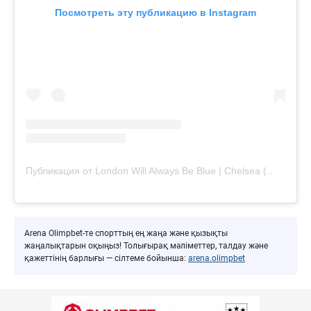
Посмотреть эту публикацию в Instagram
Публикация от London Will Always Be Blue | Chelsea (@londonwillalwaysbeblue)
Arena Olimpbet-те спорттың ең жаңа және қызықты
жаңалықтарын оқыңыз! Толығырақ мәліметтер, талдау және
қажеттінің барлығы — сілтеме бойынша:
arena.olimpbet