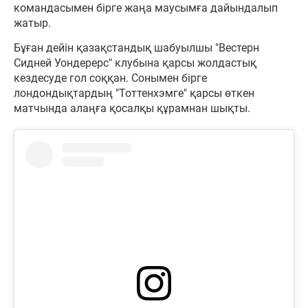
командасымен бірге жаңа маусымға дайындалып
жатыр.
Бұған дейін қазақстандық шабуылшы "Вестерн
Сидней Уондерерс" клубына қарсы жолдастық
кездесуде гол соққан. Сонымен бірге
лондондықтардың "Тоттенхэмге" қарсы өткен
матчында алаңға қосалқы құрамнан шықты.