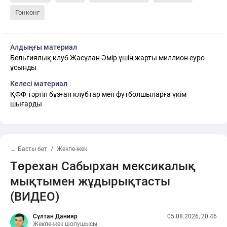
Гонконг
Алдыңғы материал
Бельгиялық клуб Жасұлан Әмір үшін жарты миллион еуро
ұсынды
Келесі материал
ҚФФ тәртіп бұзған клубтар мен футболшыларға үкім
шығарды
← Басты бет
Жекпе-жек
Төрехан Сабырхан мексикалық
мықтымен жұдырықтасты
(ВИДЕО)
Сұлтан Данияр
05.08.2026, 20:46
Жекпе-жек шолушысы