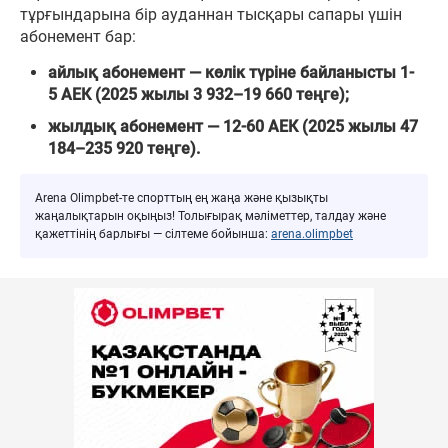
тұрғындарына бір ауданнан тысқары сапары үшін
абонемент бар:
айлық абонемент — көлік түріне байланысты 1-
5 АЕК (2025 жылы 3 932–19 660 теңге);
жылдық абонемент — 12-60 АЕК (2025 жылы 47
184–235 920 теңге).
Arena Olimpbet-те спорттың ең жаңа және қызықты
жаңалықтарын оқыңыз! Толығырақ мәліметтер, талдау және
қажеттінің барлығы — сілтеме бойынша:
arena.olimpbet