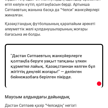
өтіп келуін күтіп, қолтаңбасын берді. Артынша
Сәтпаевтың жанына басқа да "Челси" жанкүйерлері
жиналған.
Қазақстандық футболшының қарапайым әрекеті
әлеуметтік желі қолданушыларының жоғары
бағасына ие болды.
"Дастан Сәтпаевтың жанкүйерлерге
қолтаңба беруге уақыт тапқаны үлкен
құрметке лайық. Қазақстаннан келген бұл
жігіттің деңгейі жоғары!" — делінген
бейнежазбаға берілген пікірде.
Маусым алдындағы дайындық
Дастан Сәтпаев қазір "Челсидің" негізгі