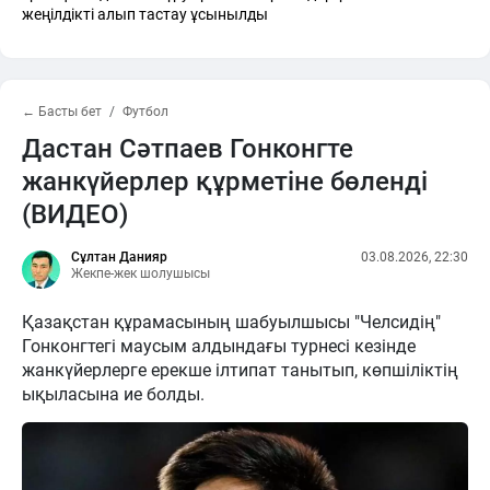
жеңілдікті алып тастау ұсынылды
← Басты бет
Футбол
Дастан Сәтпаев Гонконгте
жанкүйерлер құрметіне бөленді
(ВИДЕО)
Сұлтан Данияр
03.08.2026, 22:30
Жекпе-жек шолушысы
Қазақстан құрамасының шабуылшысы "Челсидің"
Гонконгтегі маусым алдындағы турнесі кезінде
жанкүйерлерге ерекше ілтипат танытып, көпшіліктің
ықыласына ие болды.