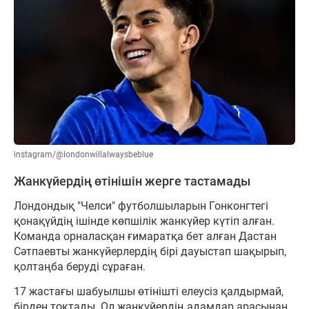
instagram/@londonwillalwaysbeblue
Жанкүйердің өтінішін жерге тастамады
Лондондық "Челси" футболшыларын Гонконгтегі
қонақүйдің ішінде көпшілік жанкүйер күтіп алған.
Команда орналасқан ғимаратқа бет алған Дастан
Сәтпаевты жанкүйерлердің бірі дауыстап шақырып,
қолтаңба беруді сұраған.
17 жастағы шабуылшы өтінішті елеусіз қалдырмай,
бірден тоқтады. Ол жанкүйердің адамдар арасынан