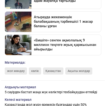
Материалда:
жол жөндеу
көлік
Қазақстан
Ақылы жолдар
Алдыңғы материал
5 сәуірден бастап жаңа жүк көліктері техбайқаудан өтпейді
Келесі материал
Қазақстанда жол жүру ережесін бұзғандар үшін 50%