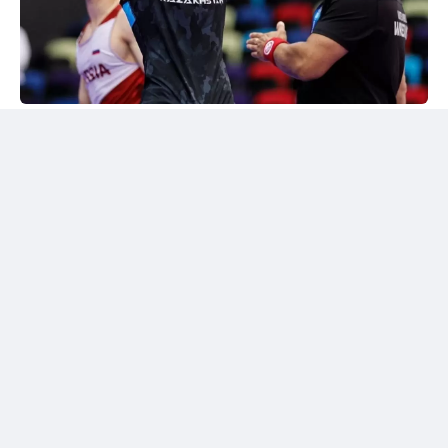
24kz
Әлем чемпионы марапатталды
Шымкентте грек-рим күресінен жасөспірімдер
арасындағы әлем чемпионы Дияр Аманәліні
салтанатты түрде қарсы алу рәсімі өтті. Жергілікті
спорт қауымдастығы 55 келіге дейінгі салмақ
дәрежесінде алтын медаль жеңіп алған балуанның
жетістігін жоғары бағалады.
Бакуде жеңімпаз атанған балуанға жаңа шетелдік
автокөлік сыйға берілді.
Сонымен қатар жас чемпионға асыл тұқымды жүйрік
ат тарту етілді. Бұл сыйлықтар оның халықаралық
аренадағы тарихи жетістігіне берілген марапат