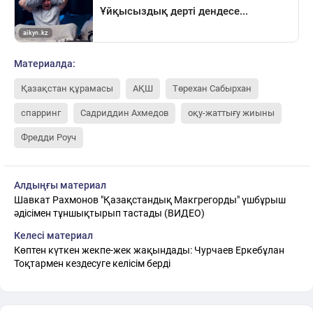
Материалда:
Қазақстан құрамасы
АҚШ
Төрехан Сабырхан
спарринг
Садриддин Ахмедов
оқу-жаттығу жиыны
Фредди Роуч
Алдыңғы материал
Шавкат Рахмонов "Қазақстандық Макгрегорды" үшбұрыш
әдісімен тұншықтырып тастады (ВИДЕО)
Келесі материал
Көптен күткен жекпе-жек жақындады: Чурчаев Еркебұлан
Тоқтармен кездесуге келісім берді