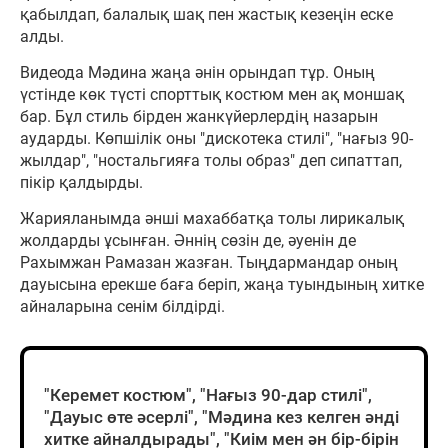
қабылдап, балалық шақ пен жастық кезеңін еске
алды.
Видеода Мәдина жаңа әнін орындап тұр. Оның
үстінде көк түсті спорттық костюм мен ақ моншақ
бар. Бұл стиль бірден жанкүйерлердің назарын
аударды. Көпшілік оны "дискотека стилі", "нағыз 90-
жылдар", "ностальгияға толы образ" деп сипаттап,
пікір қалдырды.
Жарияланымда әнші махаббатқа толы лирикалық
жолдарды ұсынған. Әннің сөзін де, әуенін де
Рахымжан Рамазан жазған. Тыңдармандар оның
дауысына ерекше баға беріп, жаңа туындының хитке
айналарына сенім білдірді.
"Керемет костюм", "Нағыз 90-дар стилі",
"Дауыс өте әсерлі", "Мәдина кез келген әнді
хитке айналдырады", "Киім мен ән бір-бірін