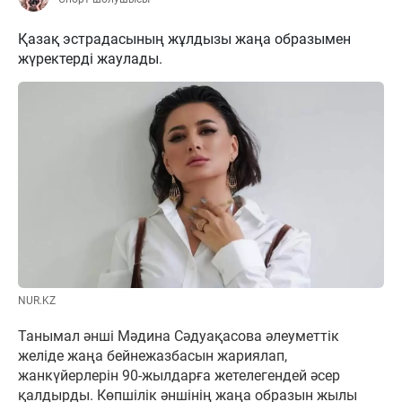
Қазақ эстрадасының жұлдызы жаңа образымен
жүректерді жаулады.
NUR.KZ
Танымал әнші Мәдина Сәдуақасова әлеуметтік
желіде жаңа бейнежазбасын жариялап,
жанкүйерлерін 90-жылдарға жетелегендей әсер
қалдырды. Көпшілік әншінің жаңа образын жылы