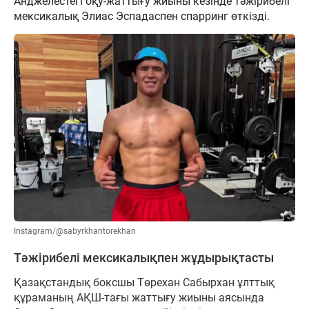
Анджелестегі оқу-жаттығу жиыны кезінде тәжірибелі
мексикалық Элиас Эспадаспен спарринг өткізді.
Instagram/@sabyrkhantorekhan
Тәжірибелі мексикалықпен жұдырықтасты
Қазақстандық боксшы Төрехан Сабырхан ұлттық
құраманың АҚШ-тағы жаттығу жиыны аясында