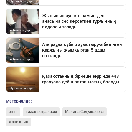
Материалда:
әнші
қазақ эстрадасы
Мәдина Сәдуақасова
жаңа клип