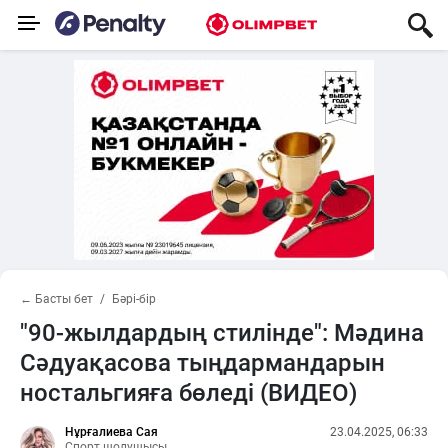
← Басты бет
Бәрі-бір
"90-жылдардың стилінде": Мәдина
Сәдуақасова тыңдармандарын
ностальгияға бөледі (ВИДЕО)
Нұрғалиева Сая
23.04.2025, 06:33
Спорт шолушысы