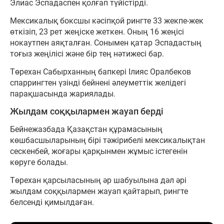
Элиас Эспадаспен қолғап түйістірді.
Мексикалық боксшы кәсіпқой рингте 33 жекпе-жек
өткізіп, 23 рет жеңіске жеткен. Оның 16 жеңісі
нокаутпен аяқталған. Сонымен қатар Эспадастың
тоғыз жеңілісі және бір тең нәтижесі бар.
Төрехан Сабырханның бапкері Ілияс Оралбеков
спаррингтен үзінді бейнені әлеуметтік желідегі
парақшасында жариялады.
Жылдам соққылармен жауап берді
Бейнежазбада Қазақстан құрамасының
көшбасшыларының бірі тәжірибелі мексикалықтан
сескенбей, жоғары қарқынмен жұмыс істегенін
көруге болады.
Төрехан қарсыласының әр шабуылына дәл әрі
жылдам соққылармен жауап қайтарып, рингте
белсенді қимылдаған.