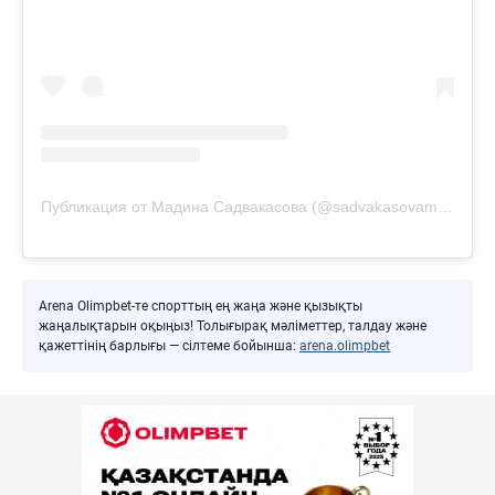
Публикация от Мадина Садвакасова (@sadvakasovamadina)
Arena Olimpbet-те спорттың ең жаңа және қызықты
жаңалықтарын оқыңыз! Толығырақ мәліметтер, талдау және
қажеттінің барлығы — сілтеме бойынша:
arena.olimpbet