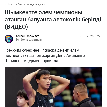
← Басты бет
Жаңалықтар
Шымкентте әлем чемпионы
атанған балуанға автокөлік берілді
(ВИДЕО)
Кеңес Нұрдаулет
05.08.2026, 17:25
Футбол шолушысы
Грек-рим күресінен 17 жасқа дейінгі әлем
чемпионатында топ жарған Дияр Аманәліге
Шымкентте құрмет көрсетілді.