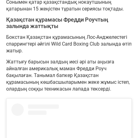
Сонымен қатар қазақстандық нокаутшының
қатарынан 15 жеңістен тұратын сериясы тоқтады.
Қазақстан құрамасы Фредди Роучтың
залында жаттықты
Бокстан Қазақстан құрамасының Лос-Анджелестегі
спаррингтері әйгілі Wild Card Boxing Club залында өтіп
жатыр.
Жаттығу барысын залдың иесі әрі аты аңызға
айналған америкалық маман Фредди Роуч
бақылаған. Танымал бапкер Қазақстан
құрамасының көшбасшыларымен жеке жұмыс істеп,
олардың соққы техникасын лапада тексерді.