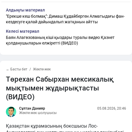
Алдыңғы материал
"Ерекше кеш болмақ": Димаш Құдайберген Алматыдағы фан-
кездесуге қалай дайындалып жатқанын айтты
Келесі материал
Баян Алагөзованың кіші қыздары туралы видео Қазнет
қолданушыларын елжіретті (ВИДЕО)
← Басты бет
Жекпе-жек
Төрехан Сабырхан мексикалық
мықтымен жұдырықтасты
(ВИДЕО)
Сұлтан Данияр
05.08.2026, 20:46
Жекпе-жек шолушысы
Қазақстан құрамасының боксшысы Лос-