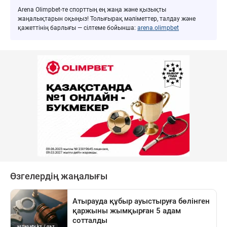
Arena Olimpbet-те спорттың ең жаңа және қызықты
жаңалықтарын оқыңыз! Толығырақ мәліметтер, талдау және
қажеттінің барлығы — сілтеме бойынша:
arena.olimpbet