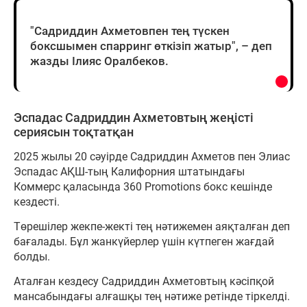
"Садриддин Ахметовпен тең түскен
боксшымен спарринг өткізіп жатыр", – деп
жазды Ілияс Оралбеков.
Эспадас Садриддин Ахметовтың жеңісті
сериясын тоқтатқан
2025 жылы 20 сәуірде Садриддин Ахметов пен Элиас
Эспадас АҚШ-тың Калифорния штатындағы
Коммерс қаласында 360 Promotions бокс кешінде
кездесті.
Төрешілер жекпе-жекті тең нәтижемен аяқталған деп
бағалады. Бұл жанкүйерлер үшін күтпеген жағдай
болды.
Аталған кездесу Садриддин Ахметовтың кәсіпқой
мансабындағы алғашқы тең нәтиже ретінде тіркелді.