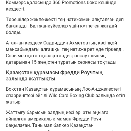
Коммерс қаласында 360 Promotions бокс кешінде
кездесті.
Төрешілер жекпе-жекті тең нәтижемен аяқталған деп
бағалады. Бұл жанкүйерлер үшін күтпеген жағдай
болды.
Аталған кездесу Садриддин Ахметовтың кәсіпқой
мансабындағы алғашқы тең нәтиже ретінде тіркелді.
Сонымен қатар қазақстандық нокаутшының
қатарынан 15 жеңістен тұратын сериясы тоқтады.
Қазақстан құрамасы Фредди Роучтың
залында жаттықты
Бокстан Қазақстан құрамасының Лос-Анджелестегі
спаррингтері әйгілі Wild Card Boxing Club залында өтіп
жатыр.
Жаттығу барысын залдың иесі әрі аты аңызға
айналған америкалық маман Фредди Роуч
бақылаған. Танымал бапкер Қазақстан