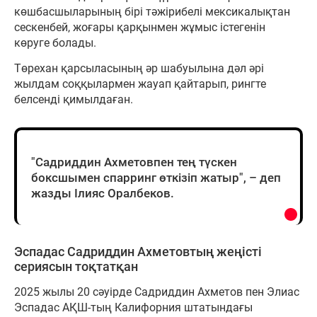
көшбасшыларының бірі тәжірибелі мексикалықтан
сескенбей, жоғары қарқынмен жұмыс істегенін
көруге болады.
Төрехан қарсыласының әр шабуылына дәл әрі
жылдам соққылармен жауап қайтарып, рингте
белсенді қимылдаған.
"Садриддин Ахметовпен тең түскен
боксшымен спарринг өткізіп жатыр", – деп
жазды Ілияс Оралбеков.
Эспадас Садриддин Ахметовтың жеңісті
сериясын тоқтатқан
2025 жылы 20 сәуірде Садриддин Ахметов пен Элиас
Эспадас АҚШ-тың Калифорния штатындағы