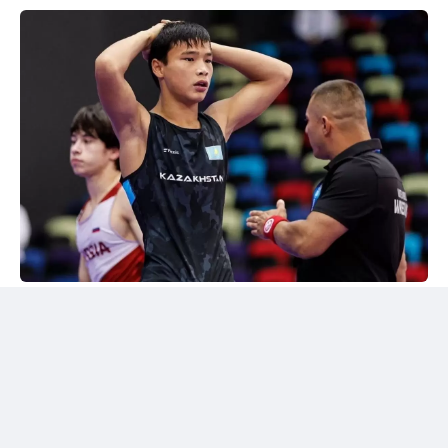
24kz
Әлем чемпионы марапатталды
Шымкентте грек-рим күресінен жасөспірімдер
арасындағы әлем чемпионы Дияр Аманәліні
салтанатты түрде қарсы алу рәсімі өтті. Жергілікті
спорт қауымдастығы 55 келіге дейінгі салмақ