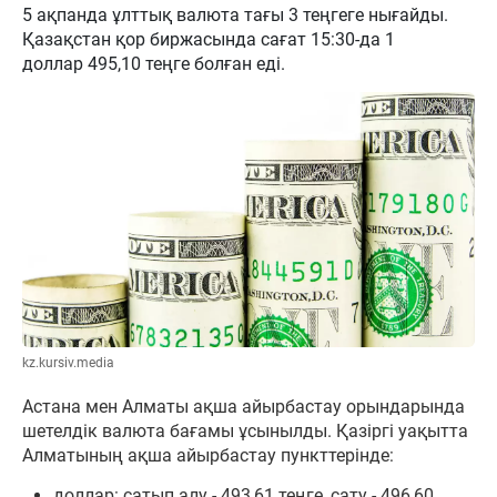
5 ақпанда ұлттық валюта тағы 3 теңгеге нығайды.
Қазақстан қор биржасында сағат 15:30-да 1
доллар 495,10 теңге болған еді.
kz.kursiv.media
Астана мен Алматы ақша айырбастау орындарында
шетелдік валюта бағамы ұсынылды. Қазіргі уақытта
Алматының ақша айырбастау пункттерінде:
доллар: сатып алу - 493,61 теңге, сату - 496,60