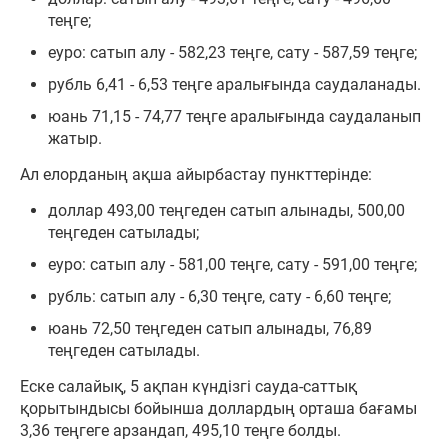
теңге;
еуро: сатып алу - 582,23 теңге, сату - 587,59 теңге;
рубль 6,41 - 6,53 теңге аралығында саудаланады.
юань 71,15 - 74,77 теңге аралығында саудаланып
жатыр.
Ал елорданың ақша айырбастау пункттерінде:
доллар 493,00 теңгеден сатып алынады, 500,00
теңгеден сатылады;
еуро: сатып алу - 581,00 теңге, сату - 591,00 теңге;
рубль: сатып алу - 6,30 теңге, сату - 6,60 теңге;
юань 72,50 теңгеден сатып алынады, 76,89
теңгеден сатылады.
Еске салайық, 5 ақпан күндізгі сауда-саттық
қорытындысы бойынша доллардың орташа бағамы
3,36 теңгеге арзандап, 495,10 теңге болды.