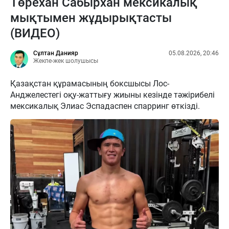
Төрехан Сабырхан мексикалық
мықтымен жұдырықтасты
(ВИДЕО)
Сұлтан Данияр
05.08.2026, 20:46
Жекпе-жек шолушысы
Қазақстан құрамасының боксшысы Лос-
Анджелестегі оқу-жаттығу жиыны кезінде тәжірибелі
мексикалық Элиас Эспадаспен спарринг өткізді.