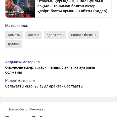
Материалда:
Алматы
Астана
Қазақстан
Валюта бағамы
доллар
Алдыңғы материал
Өңірлерде ескерту жарияланды: 6 ақпанға ауа райы
болжамы
Келесі материал
Салауатты өмір. 20 ауыл арақтан бас тартты
← Басты бет
Жекпе-жек