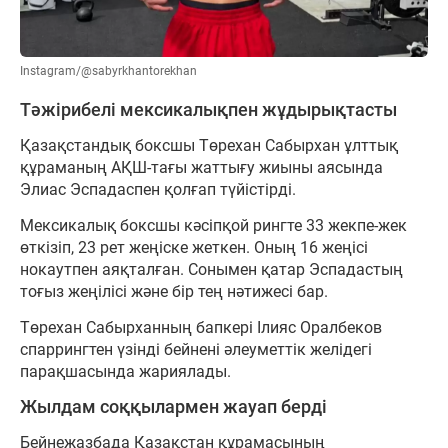
Instagram/@sabyrkhantorekhan
Тәжірибелі мексикалықпен жұдырықтасты
Қазақстандық боксшы Төрехан Сабырхан ұлттық
құраманың АҚШ-тағы жаттығу жиыны аясында
Элиас Эспадаспен қолғап түйістірді.
Мексикалық боксшы кәсіпқой рингте 33 жекпе-жек
өткізіп, 23 рет жеңіске жеткен. Оның 16 жеңісі
нокаутпен аяқталған. Сонымен қатар Эспадастың
тоғыз жеңілісі және бір тең нәтижесі бар.
Төрехан Сабырханның бапкері Ілияс Оралбеков
спаррингтен үзінді бейнені әлеуметтік желідегі
парақшасында жариялады.
Жылдам соққылармен жауап берді
Бейнежазбада Қазақстан құрамасының