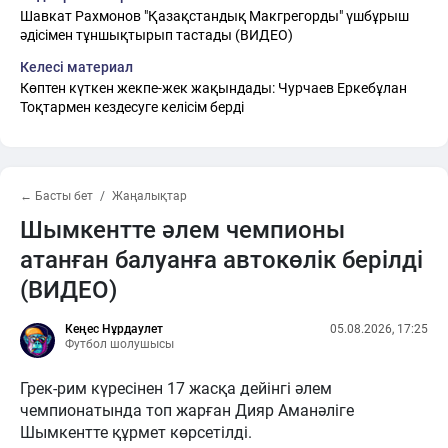
Шавкат Рахмонов "Қазақстандық Макгрегорды" үшбұрыш
әдісімен тұншықтырып тастады (ВИДЕО)
Келесі материал
Көптен күткен жекпе-жек жақындады: Чурчаев Еркебұлан
Тоқтармен кездесуге келісім берді
← Басты бет
Жаңалықтар
Шымкентте әлем чемпионы
атанған балуанға автокөлік берілді
(ВИДЕО)
Кеңес Нұрдаулет
05.08.2026, 17:25
Футбол шолушысы
Грек-рим күресінен 17 жасқа дейінгі әлем
чемпионатында топ жарған Дияр Аманәліге
Шымкентте құрмет көрсетілді.