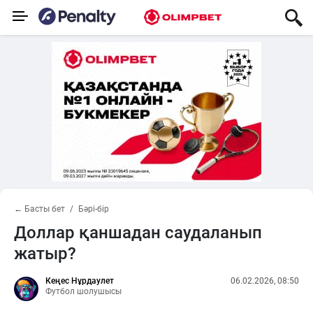
← Басты бет
Бәрі-бір
Доллар қаншадан саудаланып
жатыр?
Кеңес Нұрдаулет
06.02.2026, 08:50
Футбол шолушысы