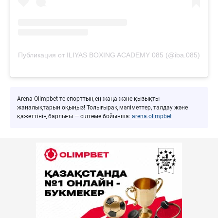
Публикация от ILIYAS BOXING ACADEMY 085 (@iba.085)
Arena Olimpbet-те спорттың ең жаңа және қызықты
жаңалықтарын оқыңыз! Толығырақ мәліметтер, талдау және
қажеттінің барлығы — сілтеме бойынша:
arena.olimpbet