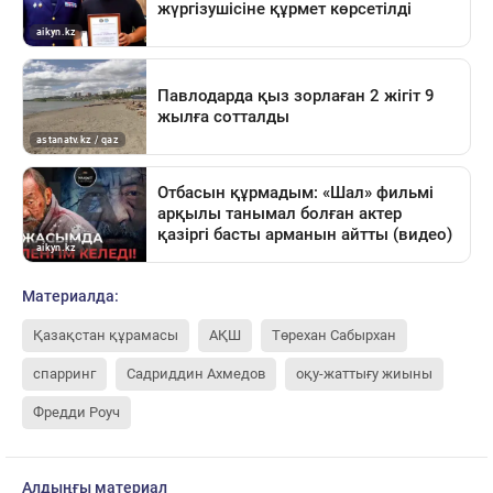
Материалда:
Қазақстан құрамасы
АҚШ
Төрехан Сабырхан
спарринг
Садриддин Ахмедов
оқу-жаттығу жиыны
Фредди Роуч
Алдыңғы материал