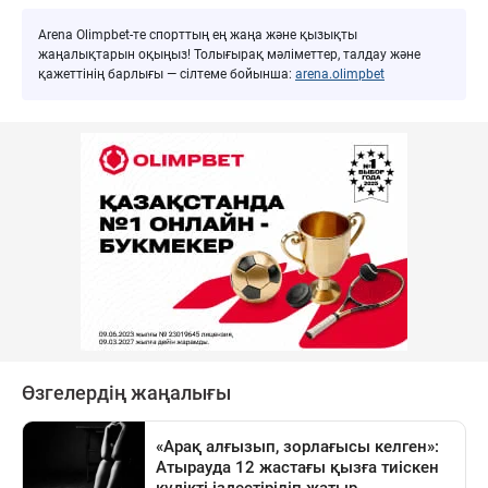
Arena Olimpbet-те спорттың ең жаңа және қызықты
жаңалықтарын оқыңыз! Толығырақ мәліметтер, талдау және
қажеттінің барлығы — сілтеме бойынша:
arena.olimpbet