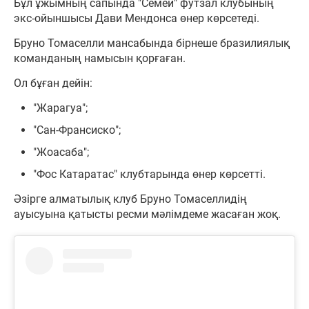
Бұл ұжымның сапында "Семей" футзал клубының
экс-ойыншысы Дави Мендонса өнер көрсетеді.
Бруно Томаселли мансабында бірнеше бразилиялық
команданың намысын қорғаған.
Ол бұған дейін:
"Жарагуа";
"Сан-Франсиско";
"Жоасаба";
"Фос Катаратас" клубтарында өнер көрсетті.
Әзірге алматылық клуб Бруно Томаселлидің
ауысуына қатысты ресми мәлімдеме жасаған жоқ.