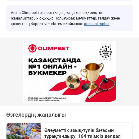
Arena Olimpbet-те спорттың ең жаңа және қызықты
жаңалықтарын оқыңыз! Толығырақ мәліметтер, талдау және
қажеттінің барлығы — сілтеме бойынша:
arena.olimpbet