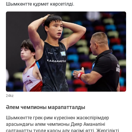
Шымкентте құрмет көрсетілді.
24kz
Әлем чемпионы марапатталды
Шымкентте грек-рим күресінен жасөспірімдер
арасындағы әлем чемпионы Дияр Аманәліні
салтанатты түрде қарсы алу рәсімі өтті. Жергілікті