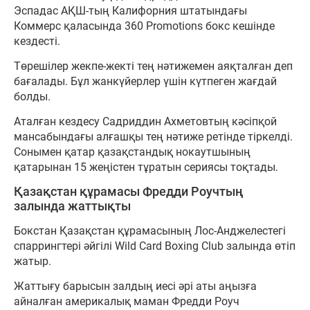
Эспадас АҚШ-тың Калифорния штатындағы
Коммерс қаласында 360 Promotions бокс кешінде
кездесті.
Төрешілер жекпе-жекті тең нәтижемен аяқталған деп
бағалады. Бұл жанкүйерлер үшін күтпеген жағдай
болды.
Аталған кездесу Садриддин Ахметовтың кәсіпқой
мансабындағы алғашқы тең нәтиже ретінде тіркелді.
Сонымен қатар қазақстандық нокаутшының
қатарынан 15 жеңістен тұратын сериясы тоқтады.
Қазақстан құрамасы Фредди Роучтың
залында жаттықты
Бокстан Қазақстан құрамасының Лос-Анджелестегі
спаррингтері әйгілі Wild Card Boxing Club залында өтіп
жатыр.
Жаттығу барысын залдың иесі әрі аты аңызға
айналған америкалық маман Фредди Роуч