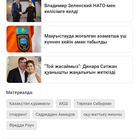
Материалда:
Қазақстан құрамасы
АҚШ
Төрехан Сабырхан
спарринг
Садриддин Ахмедов
оқу-жаттығу жиыны
Фредди Роуч