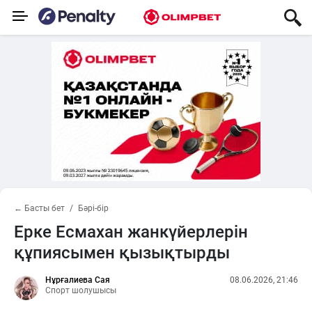
← Басты бет
Бәрі-бір
Ерке Есмахан жанкүйерлерін
құпиясымен қызықтырды
Нұрғалиева Сая
08.06.2026, 21:46
Спорт шолушысы