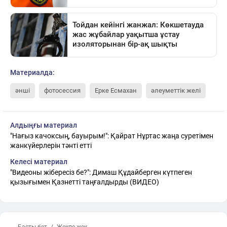
Материалда:
әнші
фотосессия
Ерке Есмахан
әлеуметтік желі
Алдыңғы материал
"Нағыз качоксың, бауырым!": Қайрат Нұртас жаңа суретімен
жанкүйерлерін тәнті етті
Келесі материал
"Видеоны жібересіз бе?": Димаш Құдайберген күтпеген
қызығымен Қазнетті таңғалдырды (ВИДЕО)
← Басты бет
Жекпе-жек