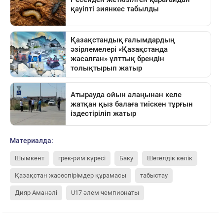
Материалда:
Шымкент
грек-рим күресі
Баку
Шетелдік көлік
Қазақстан жасөспірімдер құрамасы
табыстау
Дияр Аманәлі
U17 әлем чемпионаты