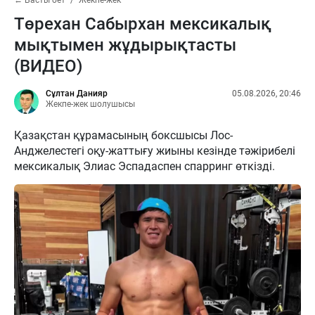
Төрехан Сабырхан мексикалық
мықтымен жұдырықтасты
(ВИДЕО)
Сұлтан Данияр
05.08.2026, 20:46
Жекпе-жек шолушысы
Қазақстан құрамасының боксшысы Лос-
Анджелестегі оқу-жаттығу жиыны кезінде тәжірибелі
мексикалық Элиас Эспадаспен спарринг өткізді.