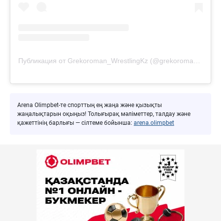
Публикация от Grekoroman_WrestlingKz (@grekoroman_wrestlingkz)
Arena Olimpbet-те спорттың ең жаңа және қызықты
жаңалықтарын оқыңыз! Толығырақ мәліметтер, талдау және
қажеттінің барлығы — сілтеме бойынша:
arena.olimpbet