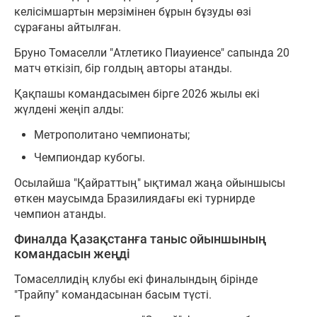
келісімшартын мерзімінен бұрын бұзуды өзі
сұрағаны айтылған.
Бруно Томаселли "Атлетико Пиауиенсе" сапында 20
матч өткізіп, бір голдың авторы атанды.
Қақпашы командасымен бірге 2026 жылы екі
жүлдені жеңіп алды:
Метрополитано чемпионаты;
Чемпиондар кубогы.
Осылайша "Қайраттың" ықтимал жаңа ойыншысы
өткен маусымда Бразилиядағы екі турнирде
чемпион атанды.
Финалда Қазақстанға таныс ойыншының
командасын жеңді
Томаселлидің клубы екі финалындың бірінде
"Трайпу" командасынан басым түсті.