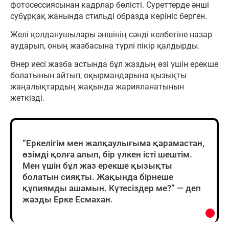
фотосессиясынан кадрлар бөлісті. Суреттерде әнші
субұрқақ жанында стильді образда көрініс берген.
Желі қолданушылары әншінің сәнді келбетіне назар
аударып, оның жазбасына түрлі пікір қалдырды.
Өнер иесі жазба астында бұл жаздың өзі үшін ерекше
болатынын айтып, оқырмандарына қызықты
жаңалықтардың жақында жарияланатынын
жеткізді.
“Еркелігім мен жалқаулығыма қарамастан,
өзімді қолға алып, бір үлкен істі шештім.
Мен үшін бұл жаз ерекше қызықты
болатын сияқты. Жақында бірнеше
құпиямды ашамын. Күтесіздер ме?” — деп
жазды Ерке Есмахан.