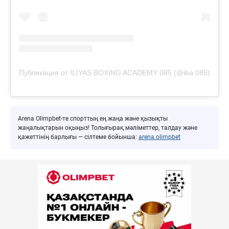
Публикация от ILIYAS BOXING ACADEMY 085 (@iba.085)
Arena Olimpbet-те спорттың ең жаңа және қызықты
жаңалықтарын оқыңыз! Толығырақ мәліметтер, талдау және
қажеттінің барлығы — сілтеме бойынша:
arena.olimpbet