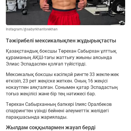
Instagram/@sabyrkhantorekhan
Тәжірибелі мексикалықпен жұдырықтасты
Қазақстандық боксшы Төрехан Сабырхан ұлттық
құраманың АҚШ-тағы жаттығу жиыны аясында
Элиас Эспадаспен қолғап түйістірді.
Мексикалық боксшы кәсіпқой рингте 33 жекпе-жек
өткізіп, 23 рет жеңіске жеткен. Оның 16 жеңісі
нокаутпен аяқталған. Сонымен қатар Эспадастың
тоғыз жеңілісі және бір тең нәтижесі бар.
Төрехан Сабырханның бапкері Ілияс Оралбеков
спаррингтен үзінді бейнені әлеуметтік желідегі
парақшасында жариялады.
Жылдам соққылармен жауап берді