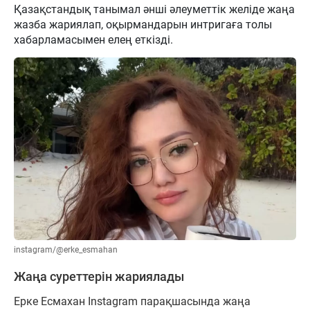
Қазақстандық танымал әнші әлеуметтік желіде жаңа
жазба жариялап, оқырмандарын интригаға толы
хабарламасымен елең еткізді.
instagram/@erke_esmahan
Жаңа суреттерін жариялады
Ерке Есмахан Instagram парақшасында жаңа