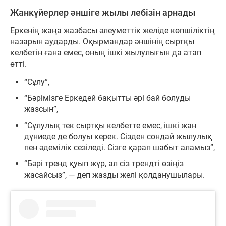
Жанкүйерлер әншіге жылы лебізін арнады
Еркенің жаңа жазбасы әлеуметтік желіде көпшіліктің
назарын аударды. Оқырмандар әншінің сыртқы
келбетін ғана емес, оның ішкі жылулығын да атап
өтті.
“Сұлу”,
“Бәрімізге Еркедей бақытты әрі бай болуды
жазсын”,
“Сұлулық тек сыртқы келбетте емес, ішкі жан
дүниеде де болуы керек. Сізден сондай жылулық
пен әдемілік сезіледі. Сізге қарап шабыт аламыз”,
“Бәрі тренд қуып жүр, ал сіз трендті өзіңіз
жасайсыз”, — деп жазды желі қолданушылары.