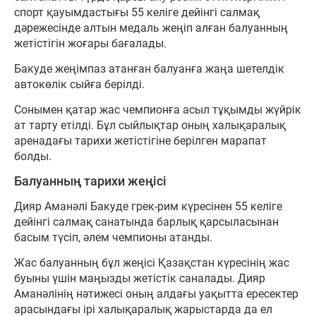
спорт қауымдастығы 55 келіге дейінгі салмақ
дәрежесінде алтын медаль жеңіп алған балуанның
жетістігін жоғары бағалады.
Бакуде жеңімпаз атанған балуанға жаңа шетелдік
автокөлік сыйға берілді.
Сонымен қатар жас чемпионға асыл тұқымды жүйрік
ат тарту етілді. Бұл сыйлықтар оның халықаралық
аренадағы тарихи жетістігіне берілген марапат
болды.
Балуанның тарихи жеңісі
Дияр Аманәлі Бакуде грек-рим күресінен 55 келіге
дейінгі салмақ санатында барлық қарсыласынан
басым түсіп, әлем чемпионы атанды.
Жас балуанның бұл жеңісі Қазақстан күресінің жас
буыны үшін маңызды жетістік саналады. Дияр
Аманәлінің нәтижесі оның алдағы уақытта ересектер
арасындағы ірі халықаралық жарыстарда да ел