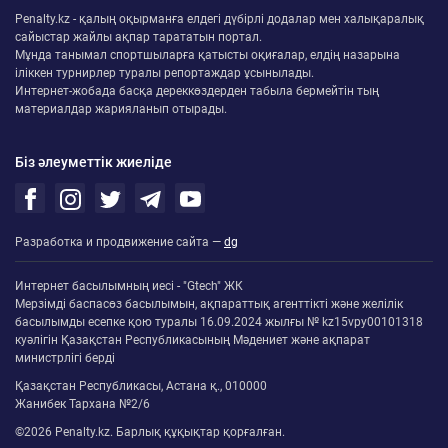
Penalty.kz - қалың оқырманға елдегі дүбірлі додалар мен халықаралық
сайыстар жайлы ақпар тарататын портал.
Мұнда танымал спортшыларға қатысты оқиғалар, елдің назарына
іліккен турнирлер туралы репортаждар ұсынылады.
Интернет-жобада басқа дереккөздерден табыла бермейтін тың
материалдар жарияланып отырады.
Біз әлеуметтік жиеліде
Разработка и продвижение сайта —
dg
Интернет басылымның иесі - "Gtech" ЖК
Мерзімді баспасөз басылымын, ақпараттық агенттікті және желілік
басылымды есепке қою туралы 16.09.2024 жылғы № kz15vpy00101318
куәлігін Қазақстан Республикасының Мәдениет және ақпарат
министрлігі берді
Қазақстан Республикасы, Астана қ., 010000
Жанибек Тархана №2/6
©2026 Penalty.kz. Барлық құқықтар қорғалған.