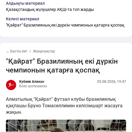
Алдыңғы материал
Қазақстандық жүзушілер АҚШ-та топ жарды
Келесі материал
"Қайрат" Бразилияның екі дүркін чемпионын қатарға қоспақ
← Басты бет
Жаңалықтар
"Қайрат" Бразилияның екі дүркін
чемпионын қатарға қоспақ
Кубеев Алихан
05.08.2026, 19:47
Бокс шолушысы
Алматылық "Қайрат" футзал клубы бразилиялық
қақпашы Бруно Томаселлимен келісімшарт жасауға
жақын.