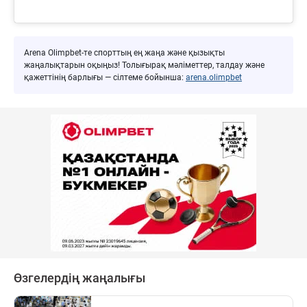
Arena Olimpbet-те спорттың ең жаңа және қызықты
жаңалықтарын оқыңыз! Толығырақ мәліметтер, талдау және
қажеттінің барлығы — сілтеме бойынша:
arena.olimpbet