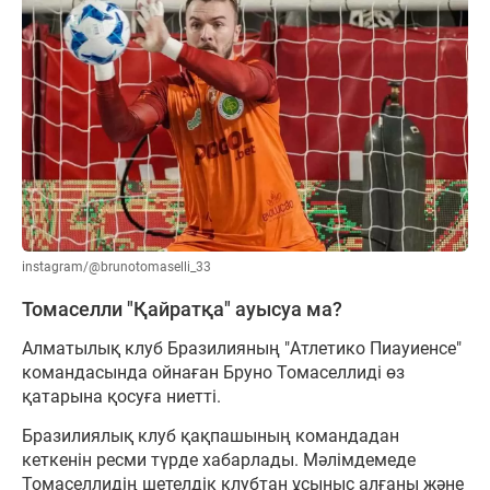
instagram/@brunotomaselli_33
Томаселли "Қайратқа" ауысуа ма?
Алматылық клуб Бразилияның "Атлетико Пиауиенсе"
командасында ойнаған Бруно Томаселлиді өз
қатарына қосуға ниетті.
Бразилиялық клуб қақпашының командадан
кеткенін ресми түрде хабарлады. Мәлімдемеде
Томаселлидің шетелдік клубтан ұсыныс алғаны және