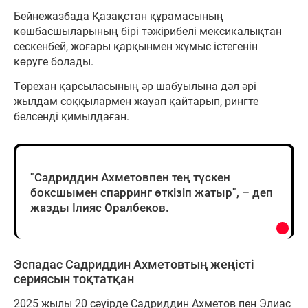
Бейнежазбада Қазақстан құрамасының
көшбасшыларының бірі тәжірибелі мексикалықтан
сескенбей, жоғары қарқынмен жұмыс істегенін
көруге болады.
Төрехан қарсыласының әр шабуылына дәл әрі
жылдам соққылармен жауап қайтарып, рингте
белсенді қимылдаған.
"Садриддин Ахметовпен тең түскен
боксшымен спарринг өткізіп жатыр", – деп
жазды Ілияс Оралбеков.
Эспадас Садриддин Ахметовтың жеңісті
сериясын тоқтатқан
2025 жылы 20 сәуірде Садриддин Ахметов пен Элиас