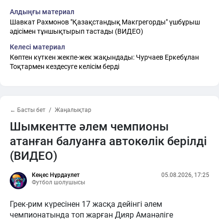
Алдыңғы материал
Шавкат Рахмонов "Қазақстандық Макгрегорды" үшбұрыш
әдісімен тұншықтырып тастады (ВИДЕО)
Келесі материал
Көптен күткен жекпе-жек жақындады: Чурчаев Еркебұлан
Тоқтармен кездесуге келісім берді
← Басты бет
Жаңалықтар
Шымкентте әлем чемпионы
атанған балуанға автокөлік берілді
(ВИДЕО)
Кеңес Нұрдаулет
05.08.2026, 17:25
Футбол шолушысы
Грек-рим күресінен 17 жасқа дейінгі әлем
чемпионатында топ жарған Дияр Аманәліге