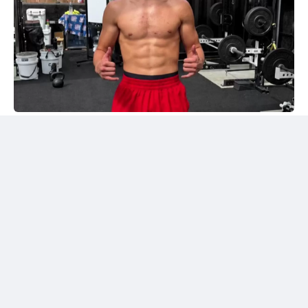
Instagram/@sabyrkhantorekhan
Тәжірибелі мексикалықпен жұдырықтасты
Қазақстандық боксшы Төрехан Сабырхан ұлттық
құраманың АҚШ-тағы жаттығу жиыны аясында
Элиас Эспадаспен қолғап түйістірді.
Мексикалық боксшы кәсіпқой рингте 33 жекпе-жек
өткізіп, 23 рет жеңіске жеткен. Оның 16 жеңісі
нокаутпен аяқталған. Сонымен қатар Эспадастың
тоғыз жеңілісі және бір тең нәтижесі бар.
Төрехан Сабырханның бапкері Ілияс Оралбеков