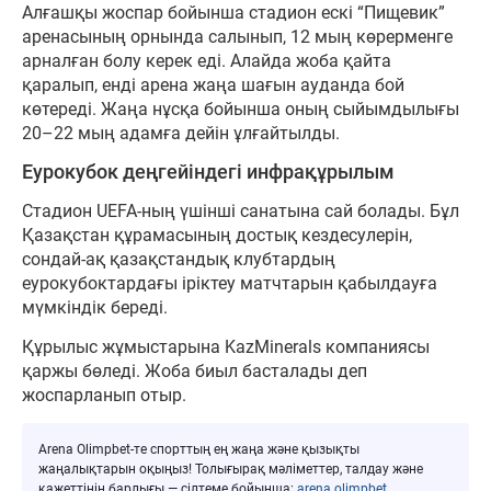
Алғашқы жоспар бойынша стадион ескі “Пищевик”
аренасының орнында салынып, 12 мың көрерменге
арналған болу керек еді. Алайда жоба қайта
қаралып, енді арена жаңа шағын ауданда бой
көтереді. Жаңа нұсқа бойынша оның сыйымдылығы
20–22 мың адамға дейін ұлғайтылды.
Еурокубок деңгейіндегі инфрақұрылым
Стадион UEFA-ның үшінші санатына сай болады. Бұл
Қазақстан құрамасының достық кездесулерін,
сондай-ақ қазақстандық клубтардың
еурокубоктардағы іріктеу матчтарын қабылдауға
мүмкіндік береді.
Құрылыс жұмыстарына KazMinerals компаниясы
қаржы бөледі. Жоба биыл басталады деп
жоспарланып отыр.
Arena Olimpbet-те спорттың ең жаңа және қызықты
жаңалықтарын оқыңыз! Толығырақ мәліметтер, талдау және
қажеттінің барлығы — сілтеме бойынша:
arena.olimpbet