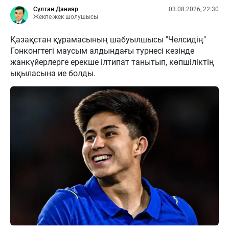
Сұлтан Данияр
03.08.2026, 22:30
Жекпе-жек шолушысы
Қазақстан құрамасының шабуылшысы "Челсидің"
Гонконгтегі маусым алдындағы турнесі кезінде
жанкүйерлерге ерекше ілтипат танытып, көпшіліктің
ықыласына ие болды.