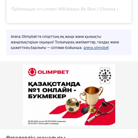
Публикация от London Will Always Be Blue | Chelsea (@londonwillalwaysbeblue)
Arena Olimpbet-те спорттың ең жаңа және қызықты
жаңалықтарын оқыңыз! Толығырақ мәліметтер, талдау және
қажеттінің барлығы — сілтеме бойынша:
arena.olimpbet