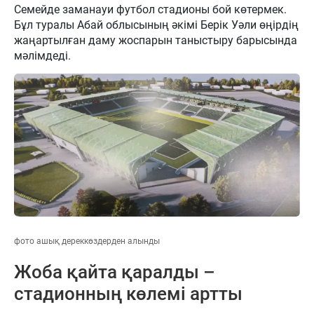
Семейде заманауи футбол стадионы бой көтермек.
Бұл туралы Абай облысының әкімі Берік Уәли өңірдің
жаңартылған даму жоспарын таныстыру барысында
мәлімдеді.
фото ашық дереккөздерден алынды
Жоба қайта қаралды –
стадионның көлемі артты