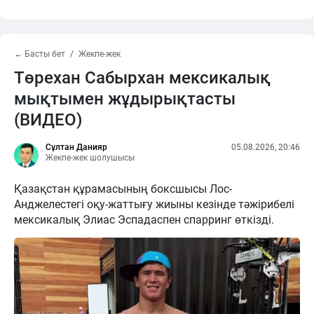
← Басты бет
Жекпе-жек
Төрехан Сабырхан мексикалық
мықтымен жұдырықтасты
(ВИДЕО)
Сұлтан Данияр
05.08.2026, 20:46
Жекпе-жек шолушысы
Қазақстан құрамасының боксшысы Лос-
Анджелестегі оқу-жаттығу жиыны кезінде тәжірибелі
мексикалық Элиас Эспадаспен спарринг өткізді.