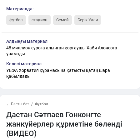
Материалда:
футбол
стадион
Семей
Берік Уәли
Алдыңғы материал
48 миллион еуроға алынған қорғаушы Хаби Алонсоға
ұнамады
Келесі материал
УЕФА Хорватия құрамасына қатысты қатаң шара
қабылдады
← Басты бет
Футбол
Дастан Сәтпаев Гонконгте
жанкүйерлер құрметіне бөленді
(ВИДЕО)