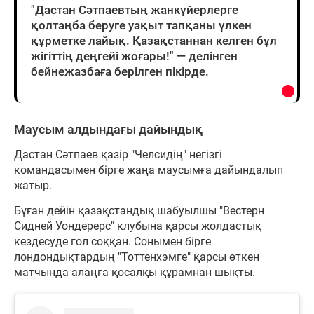
"Дастан Сәтпаевтың жанкүйерлерге
қолтаңба беруге уақыт тапқаны үлкен
құрметке лайық. Қазақстаннан келген бұл
жігіттің деңгейі жоғары!" — делінген
бейнежазбаға берілген пікірде.
Маусым алдындағы дайындық
Дастан Сәтпаев қазір "Челсидің" негізгі
командасымен бірге жаңа маусымға дайындалып
жатыр.
Бұған дейін қазақстандық шабуылшы "Вестерн
Сидней Уондерерс" клубына қарсы жолдастық
кездесуде гол соққан. Сонымен бірге
лондондықтардың "Тоттенхэмге" қарсы өткен
матчында алаңға қосалқы құрамнан шықты.