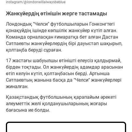
instagram/@londonwillalwaysbeblue
Жанкүйердің өтінішін жерге тастамады
Лондондық "Челси" футболшыларын Гонконгтегі
қонақүйдің ішінде көпшілік жанкүйер күтіп алған.
Команда орналасқан ғимаратқа бет алған Дастан
Сәтпаевты жанкүйерлердің бірі дауыстап шақырып,
қолтаңба беруді сұраған.
17 жастағы шабуылшы өтінішті елеусіз қалдырмай,
бірден тоқтады. Ол жанкүйердің адамдар арасынан
өтіп келуін күтіп, қолтаңбасын берді. Артынша
Сәтпаевтың жанына басқа да "Челси" жанкүйерлері
жиналған.
Қазақстандық футболшының қарапайым әрекеті
әлеуметтік желі қолданушыларының жоғары
бағасына ие болды.