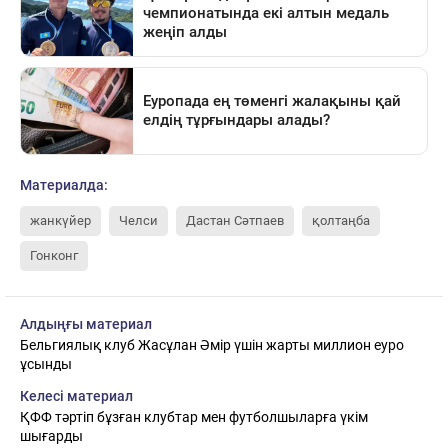
Материалда:
жанкүйер
Челси
Дастан Сәтпаев
қолтаңба
Гонконг
Алдыңғы материал
Бельгиялық клуб Жасұлан Әмір үшін жарты миллион еуро
ұсынды
Келесі материал
ҚФФ тәртіп бұзған клубтар мен футболшыларға үкім
шығарды