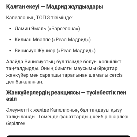
Қалған екеуі — Мадрид жұлдыздары
Капеллоның ТОП-3 тізімінде:
Ламин Ямаль («Барселона»)
Килиан Мбаппе («Реал Мадрид»)
Винисиус Жуниор («Реал Мадрид»)
Алайда Винисиустың бұл тізімде болуы көпшілікті
таңғалдырды. Оның биылғы маусымы бірқатар
жанкүйер мен сарапшы тарапынан шамалы сәтсіз
деп бағаланған.
Жанкүйерлердің реакциясы — түсінбестік пен
әзіл
Әлеуметтік желіде Капеллоның бұл таңдауы қызу
талқыланды. Төменде фанаттардың кейбір пікірлері:
берілген.