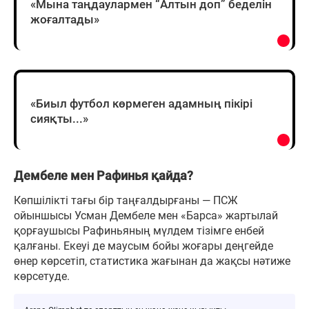
«Мына таңдаулармен “Алтын доп” беделін
жоғалтады»
«Биыл футбол көрмеген адамның пікірі
сияқты...»
Дембеле мен Рафинья қайда?
Көпшілікті тағы бір таңғалдырғаны — ПСЖ
ойыншысы Усман Дембеле мен «Барса» жартылай
қорғаушысы Рафиньяның мүлдем тізімге енбей
қалғаны. Екеуі де маусым бойы жоғары деңгейде
өнер көрсетіп, статистика жағынан да жақсы нәтиже
көрсетуде.