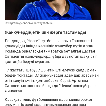
instagram/@londonwillalwaysbeblue
Жанкүйердің өтінішін жерге тастамады
Лондондық "Челси" футболшыларын Гонконгтегі
қонақүйдің ішінде көпшілік жанкүйер күтіп алған.
Команда орналасқан ғимаратқа бет алған Дастан
Сәтпаевты жанкүйерлердің бірі дауыстап шақырып,
қолтаңба беруді сұраған.
17 жастағы шабуылшы өтінішті елеусіз қалдырмай,
бірден тоқтады. Ол жанкүйердің адамдар арасынан
өтіп келуін күтіп, қолтаңбасын берді. Артынша
Сәтпаевтың жанына басқа да "Челси" жанкүйерлері
жиналған.
Қазақстандық футболшының қарапайым әрекеті
әлеуметтік желі қолданушыларының жоғары