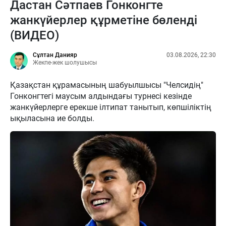
Дастан Сәтпаев Гонконгте
жанкүйерлер құрметіне бөленді
(ВИДЕО)
Сұлтан Данияр
03.08.2026, 22:30
Жекпе-жек шолушысы
Қазақстан құрамасының шабуылшысы "Челсидің"
Гонконгтегі маусым алдындағы турнесі кезінде
жанкүйерлерге ерекше ілтипат танытып, көпшіліктің
ықыласына ие болды.