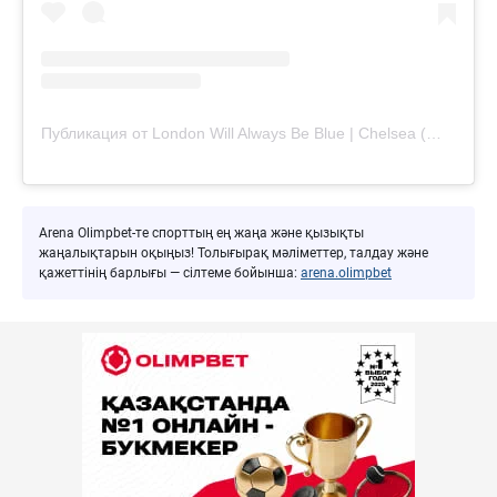
Публикация от London Will Always Be Blue | Chelsea (@londonwillalwaysbeblue)
Arena Olimpbet-те спорттың ең жаңа және қызықты
жаңалықтарын оқыңыз! Толығырақ мәліметтер, талдау және
қажеттінің барлығы — сілтеме бойынша:
arena.olimpbet