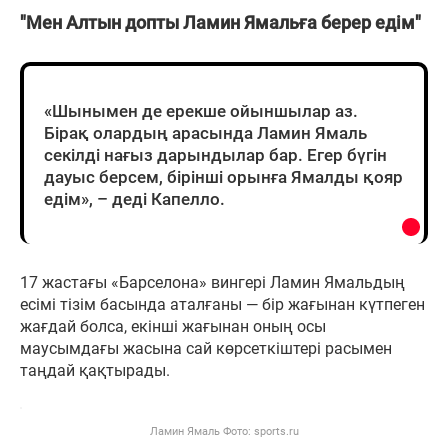
"Мен Алтын допты Ламин Ямальға берер едім"
«Шынымен де ерекше ойыншылар аз.
Бірақ олардың арасында Ламин Ямаль
секілді нағыз дарындылар бар. Егер бүгін
дауыс берсем, бірінші орынға Ямалды қояр
едім», – деді Капелло.
17 жастағы «Барселона» вингері Ламин Ямальдың
есімі тізім басында аталғаны — бір жағынан күтпеген
жағдай болса, екінші жағынан оның осы
маусымдағы жасына сай көрсеткіштері расымен
таңдай қақтырады.
Ламин Ямаль Фото: sports.ru