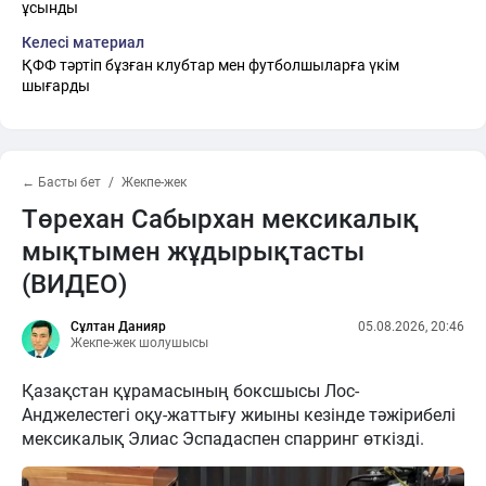
ұсынды
Келесі материал
ҚФФ тәртіп бұзған клубтар мен футболшыларға үкім
шығарды
← Басты бет
Жекпе-жек
Төрехан Сабырхан мексикалық
мықтымен жұдырықтасты
(ВИДЕО)
Сұлтан Данияр
05.08.2026, 20:46
Жекпе-жек шолушысы
Қазақстан құрамасының боксшысы Лос-
Анджелестегі оқу-жаттығу жиыны кезінде тәжірибелі
мексикалық Элиас Эспадаспен спарринг өткізді.