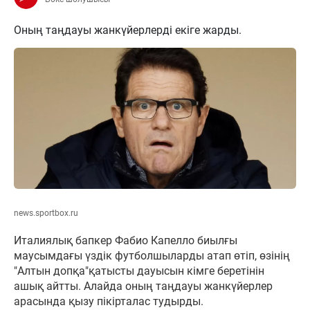
Оның таңдауы жанкүйерлерді екіге жарды.
news.sportbox.ru
Италиялық бапкер Фабио Капелло биылғы
маусымдағы үздік футболшыларды атап өтіп, өзінің
"Алтын допқа"қатысты дауысын кімге беретінін
ашық айтты. Алайда оның таңдауы жанкүйерлер
арасында қызу пікірталас тудырды.