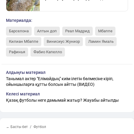
Материалда:
Барселона
Алтын доп
Реал Мадрид
Мбаппе
Килиан Мбаппе
Винисиус Жуниор
Ламин Ямаль
Рафинья
Фабио Капелло
Алдыңғы материал
Танымал актер "Елімайдың" киім ілетін бөлмесіне кіріп,
ойыншыларға құтты болсын айтты (ВИДЕО)
Келесі материал
Қазақ футболы неге дамымай жатыр? Жауабы айтылды
← Басты бет
Футбол