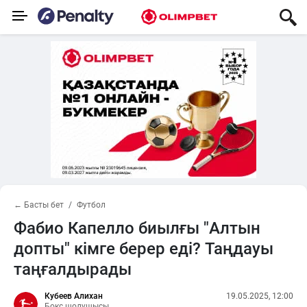
← Басты бет
Футбол
Фабио Капелло биылғы "Алтын
допты" кімге берер еді? Таңдауы
таңғалдырады
Кубеев Алихан
19.05.2025, 12:00
Бокс шолушысы