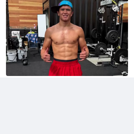
Instagram/@sabyrkhantorekhan
Тәжірибелі мексикалықпен жұдырықтасты
Қазақстандық боксшы Төрехан Сабырхан ұлттық
құраманың АҚШ-тағы жаттығу жиыны аясында
Элиас Эспадаспен қолғап түйістірді.
Мексикалық боксшы кәсіпқой рингте 33 жекпе-жек
өткізіп, 23 рет жеңіске жеткен. Оның 16 жеңісі