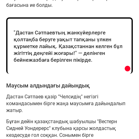
бағасына ие болды.
"Дастан Сәтпаевтың жанкүйерлерге
қолтаңба беруге уақыт тапқаны үлкен
құрметке лайық. Қазақстаннан келген бұл
жігіттің деңгейі жоғары!" — делінген
бейнежазбаға берілген пікірде.
Маусым алдындағы дайындық
Дастан Сәтпаев қазір "Челсидің" негізгі
командасымен бірге жаңа маусымға дайындалып
жатыр.
Бұған дейін қазақстандық шабуылшы "Вестерн
Сидней Уондерерс" клубына қарсы жолдастық
кездесуде гол соққан. Сонымен бірге