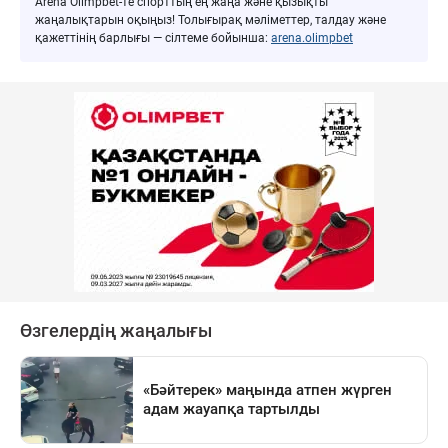
Arena Olimpbet-те спорттың ең жаңа және қызықты
жаңалықтарын оқыңыз! Толығырақ мәліметтер, талдау және
қажеттінің барлығы — сілтеме бойынша:
arena.olimpbet