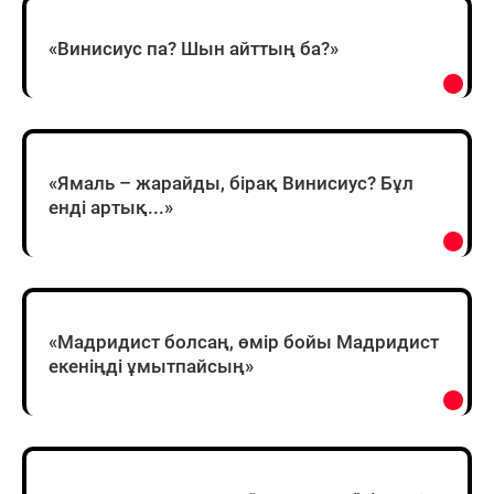
«Винисиус па? Шын айттың ба?»
«Ямаль – жарайды, бірақ Винисиус? Бұл
енді артық...»
«Мадридист болсаң, өмір бойы Мадридист
екеніңді ұмытпайсың»