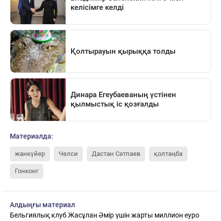
Материалда:
жанкүйер
Челси
Дастан Сәтпаев
қолтаңба
Гонконг
Алдыңғы материал
Бельгиялық клуб Жасұлан Әмір үшін жарты миллион еуро