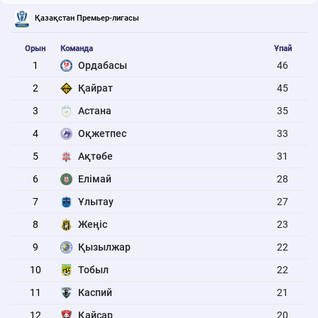
Қазақстан Премьер-лигасы
Орын
Команда
Ұпай
1
Ордабасы
46
2
Қайрат
45
3
Астана
35
4
Оқжетпес
33
5
Ақтөбе
31
6
Елімай
28
7
Ұлытау
27
8
Жеңіс
23
9
Қызылжар
22
10
Тобыл
22
11
Каспий
21
12
Қайсар
20