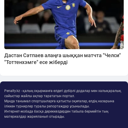
Дастан Сәтпаев алаңға шыққан матчта "Челси"
"Тоттенхэмге" есе жіберді
Penalty.kz - қалың оқырманға елдегі дүбірлі додалар мен халықаралық
сайыстар жайлы ақпар тарататын портал.
Мұнда танымал спортшыларға қатысты оқиғалар, елдің назарына
іліккен турнирлер туралы репортаждар ұсынылады.
Интернет-жобада басқа дереккөздерден табыла бермейтін тың
материалдар жарияланып отырады.