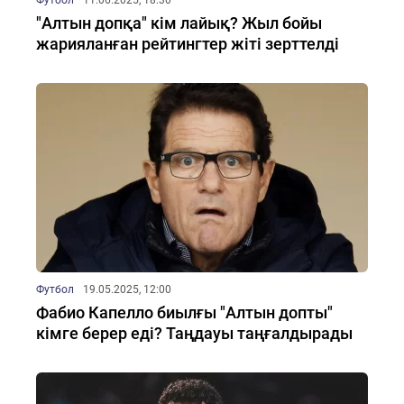
Футбол
11.06.2025, 18:30
"Алтын допқа" кім лайық? Жыл бойы
жарияланған рейтингтер жіті зерттелді
Футбол
19.05.2025, 12:00
Фабио Капелло биылғы "Алтын допты"
кімге берер еді? Таңдауы таңғалдырады