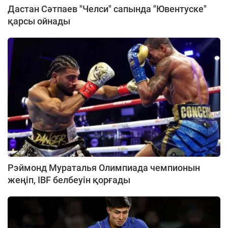
Дастан Сәтпаев "Челси" сапында "Ювентуске"
қарсы ойнады
Рэймонд Мураталья Олимпиада чемпионын
жеңіп, IBF белбеуін қорғады