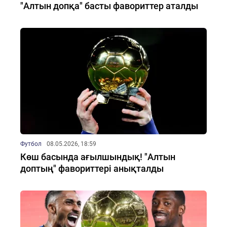
"Алтын допқа" басты фавориттер аталды
Футбол
08.05.2026, 18:59
Көш басында ағылшындық! "Алтын
доптың" фавориттері анықталды