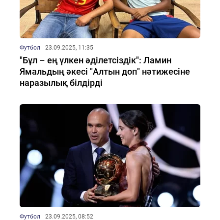
Футбол
23.09.2025, 11:35
"Бұл – ең үлкен әділетсіздік": Ламин
Ямальдың әкесі "Алтын доп" нәтижесіне
наразылық білдірді
Футбол
23.09.2025, 08:52