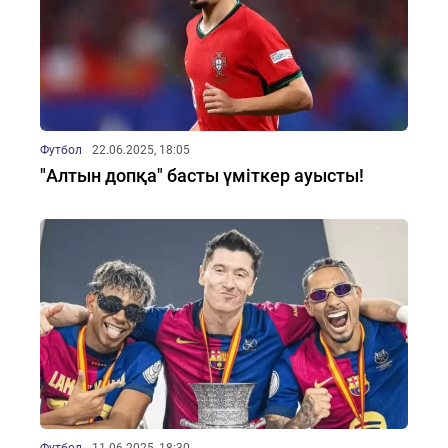
Футбол
22.06.2025, 18:05
"Алтын допқа" басты үміткер ауысты!