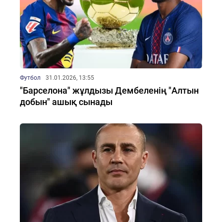
Футбол
31.01.2026, 13:55
"Барселона" жұлдызы Дембеленің "Алтын
добын" ашық сынады