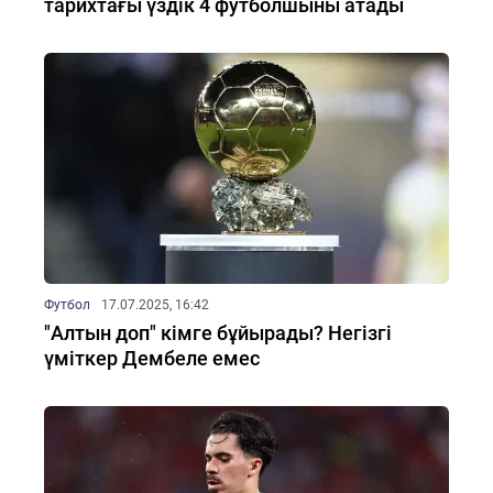
тарихтағы үздік 4 футболшыны атады
Футбол
17.07.2025, 16:42
"Алтын доп" кімге бұйырады? Негізгі
үміткер Дембеле емес