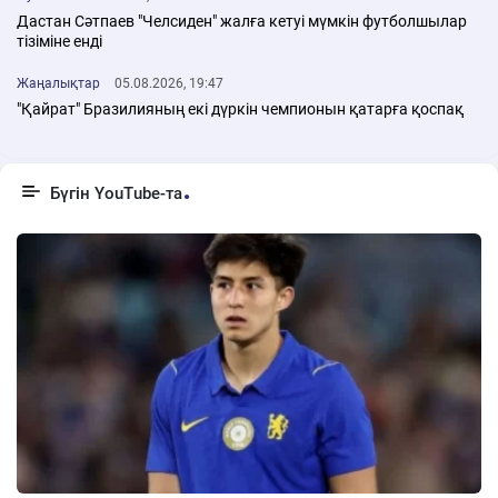
Дастан Сәтпаев "Челсиден" жалға кетуі мүмкін футболшылар
тізіміне енді
Жаңалықтар
05.08.2026, 19:47
"Қайрат" Бразилияның екі дүркін чемпионын қатарға қоспақ
Бүгін YouTube-та