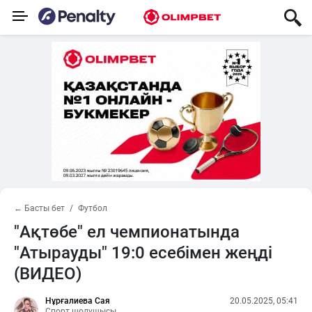
← Басты бет
Футбол
"Ақтөбе" ел чемпионатында
"Атырауды" 19:0 есебімен жеңді
(ВИДЕО)
Нұрғалиева Сая
20.05.2025, 05:41
Спорт шолушысы