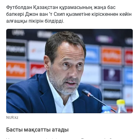
Футболдан Қазақстан құрамасының жаңа бас
бапкері Джон ван ’т Схип қызметіне кіріскеннен кейін
алғашқы пікірін білдірді.
NUR.kz
Басты мақсатты атады