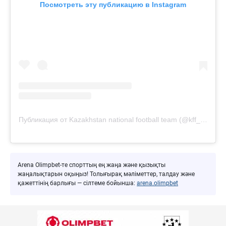
Посмотреть эту публикацию в Instagram
Публикация от Kazakhstan national football team (@kff_team)
Arena Olimpbet-те спорттың ең жаңа және қызықты
жаңалықтарын оқыңыз! Толығырақ мәліметтер, талдау және
қажеттінің барлығы — сілтеме бойынша:
arena.olimpbet