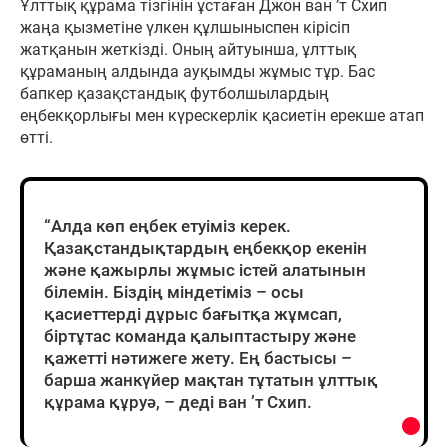
Ұлттық құрама тізгінін ұстаған Джон ван ’т Схип
жаңа қызметіне үлкен құлшыныспен кірісіп
жатқанын жеткізді. Оның айтуынша, ұлттық
құраманың алдында ауқымды жұмыс тұр. Бас
бапкер қазақстандық футболшылардың
еңбекқорлығы мен күрескерлік қасиетін ерекше атап
өтті.
“Алда көп еңбек етуіміз керек.
Қазақстандықтардың еңбекқор екенін
және қажырлы жұмыс істей алатынын
білемін. Біздің міндетіміз – осы
қасиеттерді дұрыс бағытқа жұмсап,
біртұтас команда қалыптастыру және
қажетті нәтижеге жету. Ең бастысы –
барша жанкүйер мақтан тұтатын ұлттық
құрама құруә, – деді ван ’т Схип.