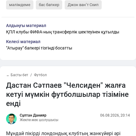
мәлімдеме
бас бапкер
Джон ван’т Схип
Алдыңғы материал
ҚПЛ клубы ФИФА-ның трансферлік шектеуінен құтылды
Келесі материал
"Атырау" бапкері тізгінді босатты
← Басты бет
Футбол
Дастан Сәтпаев "Челсиден" жалға
кетуі мүмкін футболшылар тізіміне
енді
Сұлтан Данияр
06.08.2026, 20:14
Жекпе-жек шолушысы
Мұндай пікірді лондондық клубтың жанкүйері әрі