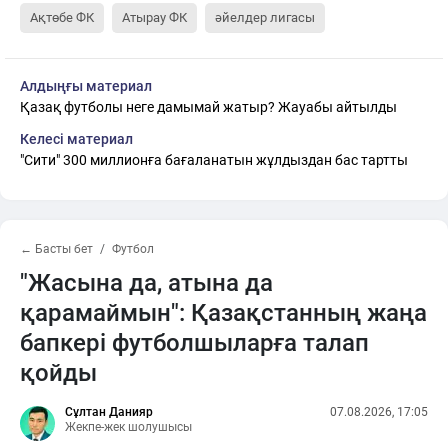
Ақтөбе ФК
Атырау ФК
әйелдер лигасы
Алдыңғы материал
Қазақ футболы неге дамымай жатыр? Жауабы айтылды
Келесі материал
"Сити" 300 миллионға бағаланатын жұлдыздан бас тартты
← Басты бет
Футбол
"Жасына да, атына да
қарамаймын": Қазақстанның жаңа
бапкері футболшыларға талап
қойды
Сұлтан Данияр
07.08.2026, 17:05
Жекпе-жек шолушысы