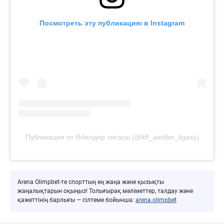
Посмотреть эту публикацию в Instagram
Публикация от Әйелдер лигасы (@kff_aielder_ligasy)
Arena Olimpbet-те спорттың ең жаңа және қызықты
жаңалықтарын оқыңыз! Толығырақ мәліметтер, талдау және
қажеттінің барлығы — сілтеме бойынша:
arena.olimpbet