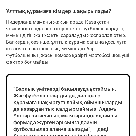
Ұлттық құрамаға кімдер шақырылады?
Нидерланд маманы жақын арада Қазақстан
чемпионатында өнер көрсететін футболшылардың
мүмкіндігін жан-жақты саралауды жоспарлап отыр.
Бапкердің сөзінше, ұлттық құрама сапына қосылуға
кез келген ойыншының мүмкіндігі бар.
Футболшының жасы немесе қазіргі мәртебесі шешуші
фактор болмайды.
“Барлық үміткерді бақылауда ұстаймын.
Жас футболшыларды да, дәл қазір
құрамаға шақыртуға лайық ойыншыларды
да назардан тыс қалдырмаймыз. Алдағы
Ұлттар лигасының матчтарында оңтайлы
формада жүрген әрі сынға дайын
футболшылар алаңға шығады”, – деді
Қазақстан құрамасының бас бапкері.