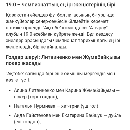
19:0 – чемпионаттың ең ірі жеңістерінің бірі
Қазақстан әйелдер футбол лигасының 6-турында
жанкүйерлер сенер-сенбесін білмейтін керемет
нәтиже тіркелді: "Ақтөбе" командасы "Атырау"
клубын 19:0 есебімен күйрете жеңді. Бұл кездесу
әйелдер арасындағы чемпионат тарихындағы ең ірі
жеңістердің біріне айналды.
Голдар шеруі: Литвиненко мен Жұмабайқызы
покер жасады
"Ақтөбе" сапында бірнеше ойыншы мергендігімен
көзге түсті:
Алина Литвиненко мен Карина Жұмабайқызы —
покер (төрт голдан);
Наталья Нурмиева — хет-трик (үш гол);
Аида Ғайстенова мен Екатерина Бабшук — дубль
(екі голдан);