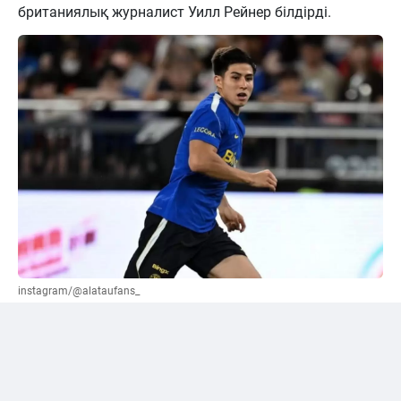
британиялық журналист Уилл Рейнер білдірді.
instagram/@alataufans_
Сәтпаевқа қатысты "жалға беру" нұсқасы
ұсынылды
Әлеуметтік желі қолданушыларының бірі Уилл
Рейнерден трансферлік терезе жабылғанға дейін