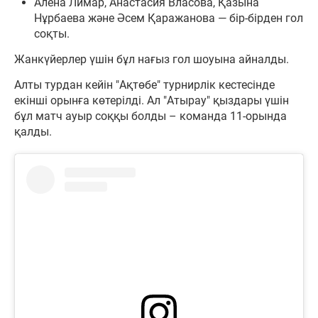
Алёна Лимар, Анастасия Власова, Қазына
Нұрбаева және Әсем Қаражанова — бір-бірден гол
соқты.
Жанкүйерлер үшін бұл нағыз гол шоуына айналды.
Алты турдан кейін "Ақтөбе" турнирлік кестесінде
екінші орынға көтерілді. Ал "Атырау" қыздары үшін
бұл матч ауыр соққы болды – команда 11-орында
қалды.