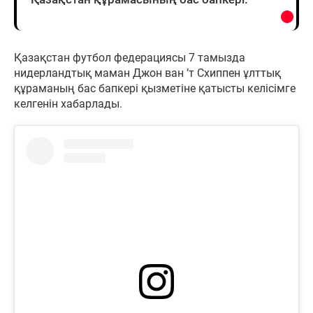
Қазақстан футбол федерациясы 7 тамызда
нидерландтық маман Джон ван ’т Схиппен ұлттық
құраманың бас бапкері қызметіне қатысты келісімге
келгенін хабарлады.