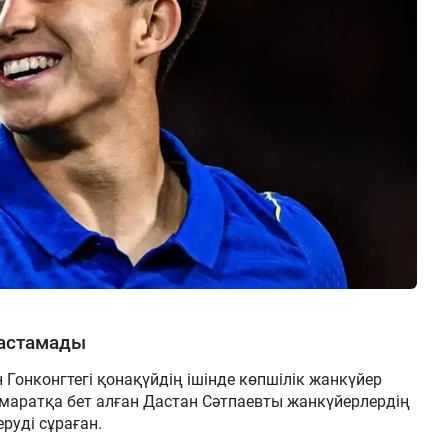
тастамады
онконгтегі қонақүйдің ішінде көпшілік жанкүйер
имаратқа бет алған Дастан Сәтпаевты жанкүйерлердің
руді сұраған.