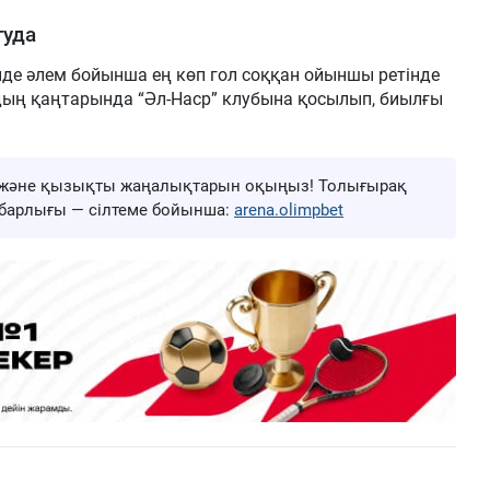
туда
нде әлем бойынша ең көп гол соққан ойыншы ретінде
лдың қаңтарында “Әл-Наср” клубына қосылып, биылғы
ңа және қызықты жаңалықтарын оқыңыз! Толығырақ
ң барлығы — сілтеме бойынша:
arena.olimpbet