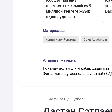
Материалда:
Криштиану Роналду
Сауд Арабиясы
Алдыңғы материал
Роналду ислам дінін қабылдады ма?
Финалдағы дұғасы елді шулатты! (ВИ
← Басты бет
Футбол
Дастан Сәтпае