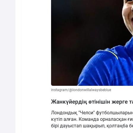
instagram/@londonwillalwaysbeblue
Жанкүйердің өтінішін жерге 
Лондондық "Челси" футболшыларын Г
күтіп алған. Команда орналасқан ғ
бірі дауыстап шақырып, қолтаңба бе