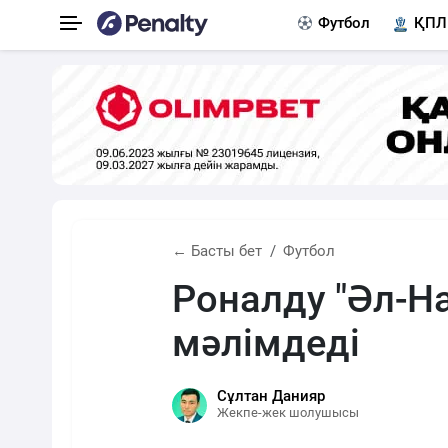
Футбол
ҚПЛ
← Басты бет
Футбол
Роналду "Әл-Н
мәлімдеді
Сұлтан Данияр
Жекпе-жек шолушысы