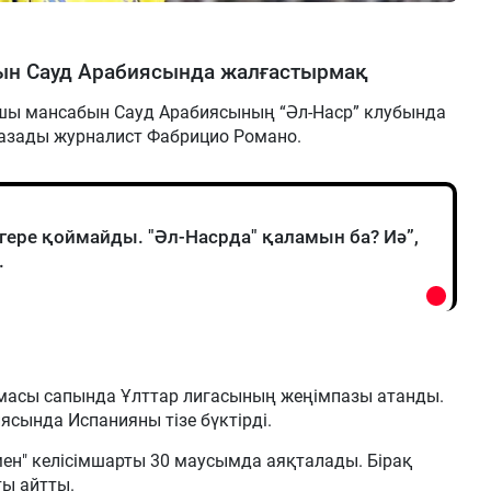
ын Сауд Арабиясында жалғастырмақ
шы мансабын Сауд Арабиясының “Әл-Наср” клубында
азады журналист Фабрицио Романо.
гере қоймайды. "Әл-Насрда" қаламын ба? Иә”,
.
амасы сапында Ұлттар лигасының жеңімпазы атанды.
ясында Испанияны тізе бүктірді.
мен" келісімшарты 30 маусымда аяқталады. Бірақ
ты айтты.