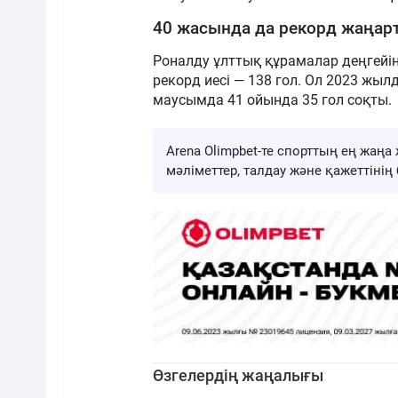
40 жасында да рекорд жаңар
Роналду ұлттық құрамалар деңгейі
рекорд иесі — 138 гол. Ол 2023 жы
маусымда 41 ойында 35 гол соқты.
Arena Olimpbet-те спорттың ең жа
мәліметтер, талдау және қажеттіні