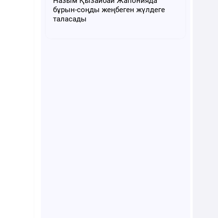
Назым Қызайбай Жапонияда
бұрын-соңды жеңбеген жүлдеге
таласады