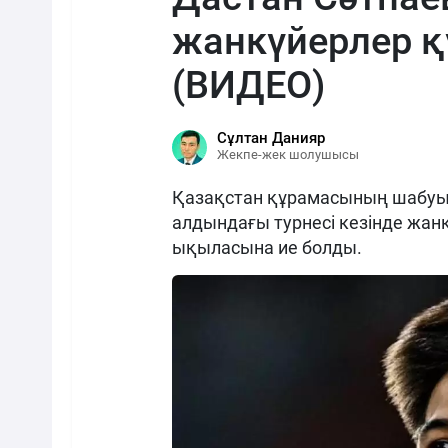
жанкүйерлер қ
(ВИДЕО)
Сұлтан Данияр
Жекпе-жек шолушысы
Қазақстан құрамасының шабуыл
алдындағы турнесі кезінде жанк
ықыласына ие болды.