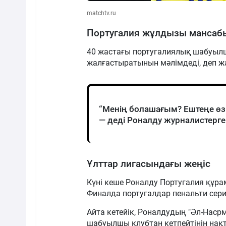
matchtv.ru
Португалия жұлдызы мансаб
40 жастағы португалиялық шабуыл
жалғастыратынын мәлімдеді, деп ж
“Менің болашағым? Ештеңе өз
— деді Роналду журналистерге
Ұлттар лигасындағы жеңіс
Күні кеше Роналду Португалия құр
Финалда португалдар пенальти сери
Айта кетейік, Роналдудың "Әл-Наср
шабуылшы клубтан кетпейтінін нақ