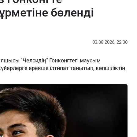
ұрметіне бөленді
03.08.2026, 22:30
шысы "Челсидің" Гонконгтегі маусым
үйерлерге ерекше ілтипат танытып, көпшіліктің