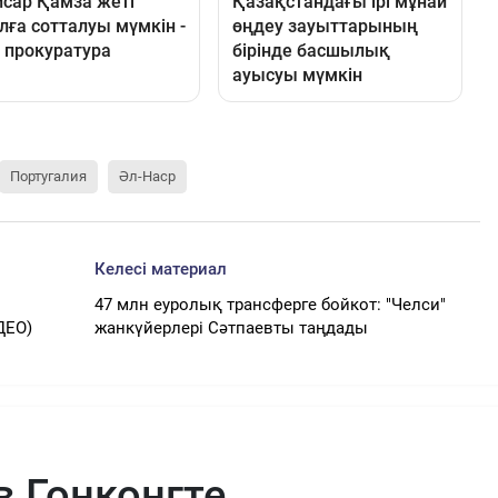
Португалия
Әл-Наср
Келесі материал
47 млн еуролық трансферге бойкот: "Челси"
ДЕО)
жанкүйерлері Сәтпаевты таңдады
в Гонконгте