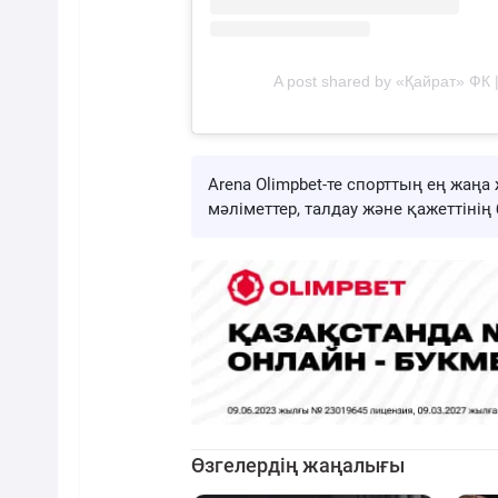
A post shared by «Қайрат» ФК | 
Arena Olimpbet-те спорттың ең жа
мәліметтер, талдау және қажеттіні