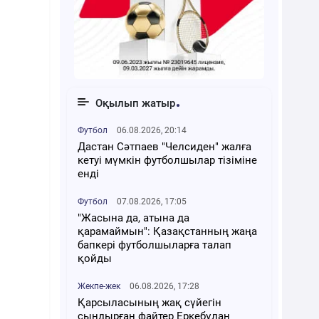
Оқылып жатыр
Футбол
06.08.2026, 20:14
Дастан Сәтпаев "Челсиден" жалға
кетуі мүмкін футболшылар тізіміне
енді
Футбол
07.08.2026, 17:05
"Жасына да, атына да
қарамаймын": Қазақстанның жаңа
бапкері футболшыларға талап
қойды
Жекпе-жек
06.08.2026, 17:28
Қарсыласының жақ сүйегін
сындырған файтер Еркебұлан