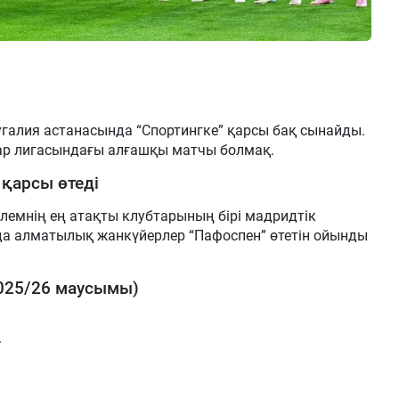
галия астанасында “Спортингке” қарсы бақ сынайды.
р лигасындағы алғашқы матчы болмақ.
 қарсы өтеді
лемнің ең атақты клубтарының бірі мадридтік
да алматылық жанкүйерлер “Пафоспен” өтетін ойынды
2025/26 маусымы)
»