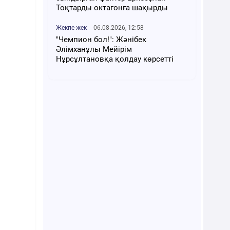
Тоқтарды октагонға шақырды
Жекпе-жек
06.08.2026, 12:58
"Чемпион бол!": Жәнібек
Әлімханұлы Мейірім
Нұрсұлтановқа қолдау көрсетті