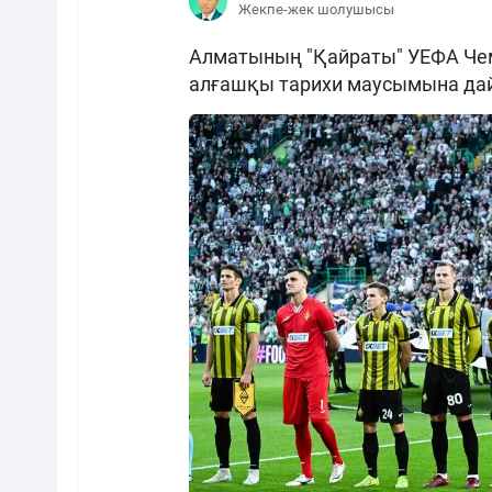
Жекпе-жек шолушысы
Алматының "Қайраты" УЕФА Чем
алғашқы тарихи маусымына да