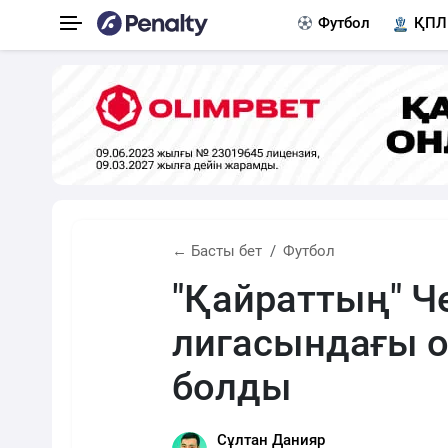
Футбол
ҚПЛ
← Басты бет
Футбол
"Қайраттың" 
лигасындағы ой
болды
Сұлтан Данияр