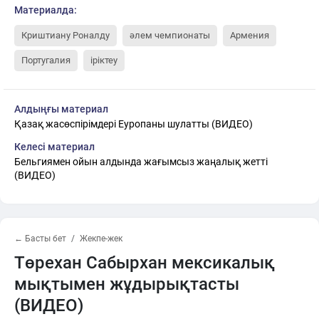
Материалда:
Криштиану Роналду
әлем чемпионаты
Армения
Португалия
іріктеу
Алдыңғы материал
Қазақ жасөспірімдері Еуропаны шулатты (ВИДЕО)
Келесі материал
Бельгиямен ойын алдында жағымсыз жаңалық жетті
(ВИДЕО)
← Басты бет
Жекпе-жек
Төрехан Сабырхан мексикалық
мықтымен жұдырықтасты
(ВИДЕО)