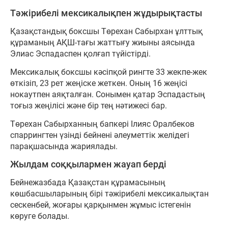
Тәжірибелі мексикалықпен жұдырықтасты
Қазақстандық боксшы Төрехан Сабырхан ұлттық
құраманың АҚШ-тағы жаттығу жиыны аясында
Элиас Эспадаспен қолғап түйістірді.
Мексикалық боксшы кәсіпқой рингте 33 жекпе-жек
өткізіп, 23 рет жеңіске жеткен. Оның 16 жеңісі
нокаутпен аяқталған. Сонымен қатар Эспадастың
тоғыз жеңілісі және бір тең нәтижесі бар.
Төрехан Сабырханның бапкері Ілияс Оралбеков
спаррингтен үзінді бейнені әлеуметтік желідегі
парақшасында жариялады.
Жылдам соққылармен жауап берді
Бейнежазбада Қазақстан құрамасының
көшбасшыларының бірі тәжірибелі мексикалықтан
сескенбей, жоғары қарқынмен жұмыс істегенін
көруге болады.