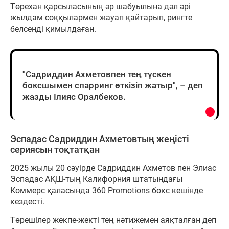
Төрехан қарсыласының әр шабуылына дәл әрі
жылдам соққылармен жауап қайтарып, рингте
белсенді қимылдаған.
"Садриддин Ахметовпен тең түскен
боксшымен спарринг өткізіп жатыр", – деп
жазды Ілияс Оралбеков.
Эспадас Садриддин Ахметовтың жеңісті
сериясын тоқтатқан
2025 жылы 20 сәуірде Садриддин Ахметов пен Элиас
Эспадас АҚШ-тың Калифорния штатындағы
Коммерс қаласында 360 Promotions бокс кешінде
кездесті.
Төрешілер жекпе-жекті тең нәтижемен аяқталған деп