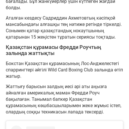
бағалады. Бұл жанкүйерлер үшін күтпеген жағдай
болды.
Аталған кездесу Садриддин Ахметовтың кәсіпқой
мансабындағы алғашқы тең нәтиже ретінде тіркелді.
Сонымен қатар қазақстандық нокаутшының
қатарынан 15 жеңістен тұратын сериясы тоқтады.
Қазақстан құрамасы Фредди Роучтың
залында жаттықты
Бокстан Қазақстан құрамасының Лос-Анджелестегі
спаррингтері әйгілі Wild Card Boxing Club залында өтіп
жатыр.
Жаттығу барысын залдың иесі әрі аты аңызға
айналған америкалық маман Фредди Роуч
бақылаған. Танымал бапкер Қазақстан
құрамасының көшбасшыларымен жеке жұмыс істеп,
олардың соққы техникасын лапада тексерді.