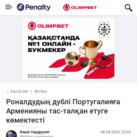
← Басты бет
Футбол
Роналдудың дублі Португалияға
Арменияны тас-талқан етуге
көмектесті
Кеңес Нұрдаулет
06.09.2025, 23:02
Футбол шолушысы