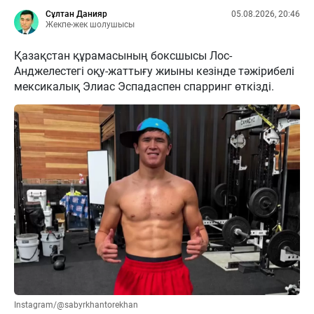
Сұлтан Данияр
05.08.2026, 20:46
Жекпе-жек шолушысы
Қазақстан құрамасының боксшысы Лос-
Анджелестегі оқу-жаттығу жиыны кезінде тәжірибелі
мексикалық Элиас Эспадаспен спарринг өткізді.
Instagram/@sabyrkhantorekhan