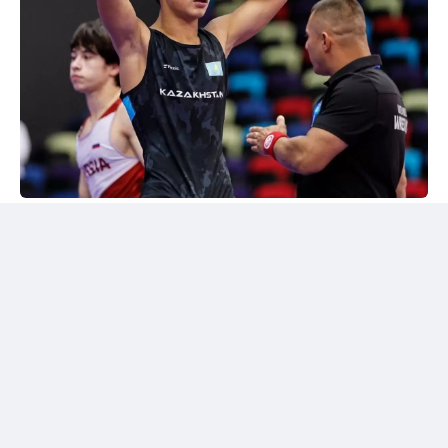
24kz
Әлем чемпионы марапатталды
Шымкентте грек-рим күресінен жасөспірімдер
арасындағы әлем чемпионы Дияр Аманәліні
салтанатты түрде қарсы алу рәсімі өтті. Жергілікті
спорт қауымдастығы 55 келіге дейінгі салмақ
дәрежесінде алтын медаль жеңіп алған балуанның
жетістігін жоғары бағалады.
Бакуде жеңімпаз атанған балуанға жаңа шетелдік