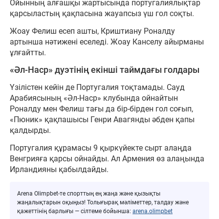
Ойынның алғашқы жартысында португалиялықтар
қарсыластың қақпасына жауапсыз үш гол соқты.
Жоау Фелиш есеп ашты, Криштиану Роналду
артынша нәтижені еселеді. Жоау Канселу айырманы
ұлғайтты.
«Әл-Наср» дуэтінің екінші таймдағы голдары
Үзілістен кейін де Португалия тоқтамады. Сауд
Арабиясының «Әл-Наср» клубында ойнайтын
Роналду мен Фелиш тағы да бір-бірден гол соғып,
«Пюник» қақпашысы Генри Авагянды әбден қапы
қалдырды.
Португалия құрамасы 9 қыркүйекте сырт алаңда
Венгрияға қарсы ойнайды. Ал Армения өз алаңында
Ирландияны қабылдайды.
Arena Olimpbet-те спорттың ең жаңа және қызықты
жаңалықтарын оқыңыз! Толығырақ мәліметтер, талдау және
қажеттінің барлығы — сілтеме бойынша:
arena.olimpbet