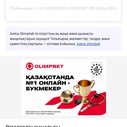
Публикация от ILIYAS BOXING ACADEMY 085 (@iba.085)
Arena Olimpbet-те спорттың ең жаңа және қызықты
жаңалықтарын оқыңыз! Толығырақ мәліметтер, талдау және
қажеттінің барлығы — сілтеме бойынша:
arena.olimpbet