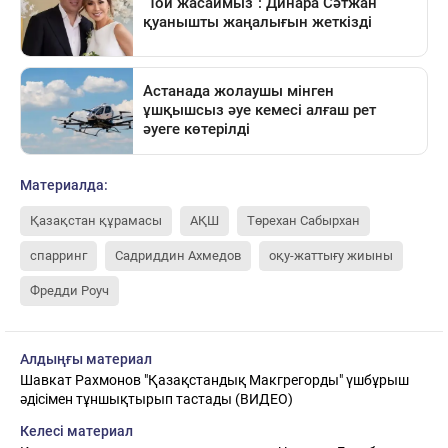
Материалда:
Қазақстан құрамасы
АҚШ
Төрехан Сабырхан
спарринг
Садриддин Ахмедов
оқу-жаттығу жиыны
Фредди Роуч
Алдыңғы материал
Шавкат Рахмонов "Қазақстандық Макгрегорды" үшбұрыш
әдісімен тұншықтырып тастады (ВИДЕО)
Келесі материал