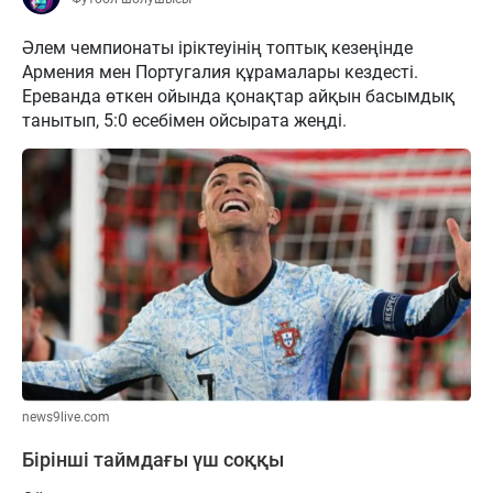
Әлем чемпионаты іріктеуінің топтық кезеңінде
Армения мен Португалия құрамалары кездесті.
Ереванда өткен ойында қонақтар айқын басымдық
танытып, 5:0 есебімен ойсырата жеңді.
news9live.com
Бірінші таймдағы үш соққы