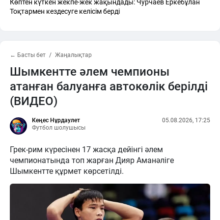
Көптен күткен жекпе-жек жақындады: Чурчаев Еркебұлан
Тоқтармен кездесуге келісім берді
← Басты бет
Жаңалықтар
Шымкентте әлем чемпионы
атанған балуанға автокөлік берілді
(ВИДЕО)
Кеңес Нұрдаулет
05.08.2026, 17:25
Футбол шолушысы
Грек-рим күресінен 17 жасқа дейінгі әлем
чемпионатында топ жарған Дияр Аманәліге
Шымкентте құрмет көрсетілді.