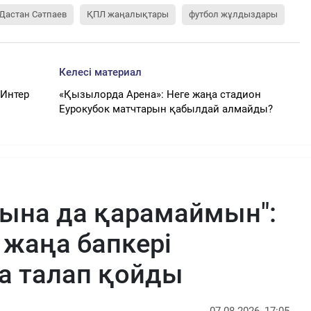
Дастан Сәтпаев
ҚПЛ жаңалықтары
футбол жұлдыздары
Келесі материал
«Интер
«Қызылорда Арена»: Неге жаңа стадион
Еурокубок матчтарын қабылдай алмайды?
тына да қарамаймын":
жаңа бапкері
а талап қойды
07.08.2026, 17:05