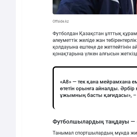
Offside.kz
Футболдан Қазақстан ұлттық құра
әлеуметтік желіде жан тебірентер
қолдауына ештеңе де жетпейтінін айт
қонақтарына үлкен алғысын жеткіз
«А8» — тек қана мейрамхана е
өтетін орынға айналды. Әрбір
ұжымның басты қағидасы», 
Футболшылардың таңдауы — 
Танымал спортшылардың мұнда жиі к