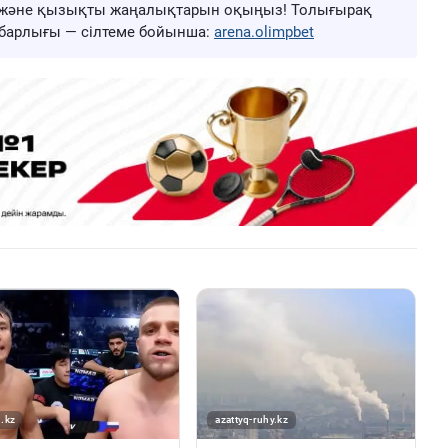
ңа және қызықты жаңалықтарын оқыңыз! Толығырақ
ң барлығы — сілтеме бойынша:
arena.olimpbet