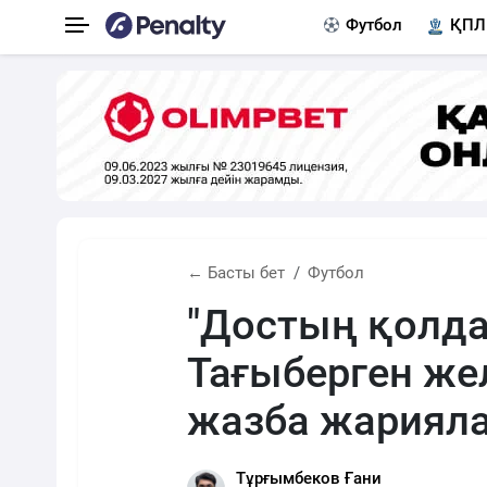
Футбол
ҚПЛ
← Басты бет
Футбол
"Достың қолда
Тағыберген ж
жазба жариял
Тұрғымбеков Ғани