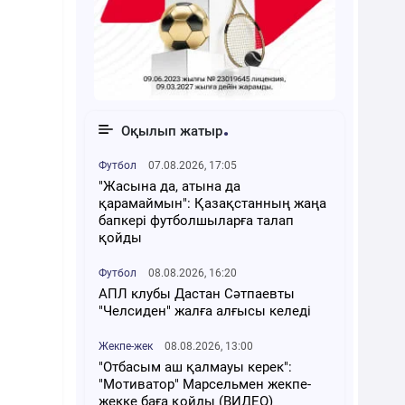
Оқылып жатыр
Футбол
07.08.2026, 17:05
"Жасына да, атына да
қарамаймын": Қазақстанның жаңа
бапкері футболшыларға талап
қойды
Футбол
08.08.2026, 16:20
АПЛ клубы Дастан Сәтпаевты
"Челсиден" жалға алғысы келеді
Жекпе-жек
08.08.2026, 13:00
"Отбасым аш қалмауы керек":
"Мотиватор" Марсельмен жекпе-
жекке баға қойды (ВИДЕО)