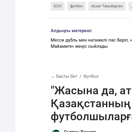
ҚПЛ
футбол
Асхат Тағыберген
Алдыңғы материал
Месси дубль мен нәтижелі пас беріп, 
Майамиге» жеңіс сыйлады
← Басты бет
Футбол
"Жасына да, а
Қазақстанның 
футболшыларғ
Сұлтан Данияр