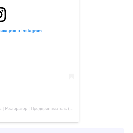
икацию в Instagram
Публикация от Махаббат Турсынбаевна | Ресторатор | Предприниматель (@tagybergen_mahabbat)