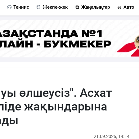
Теннис
Жекпе-жек
Жаңалықтар
Авто
уы өлшеусіз". Асхат
еліде жақындарына
ады
21.09.2025, 14:14