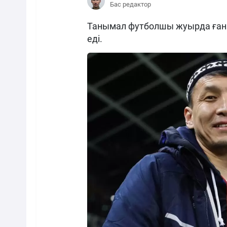
Бас редактор
Танымал футболшы жуырда ғана
еді.