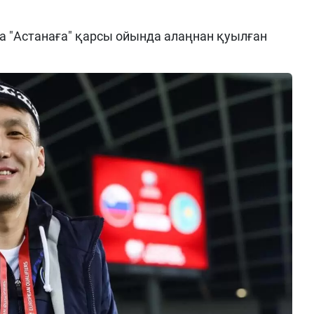
 "Астанаға" қарсы ойында алаңнан қуылған