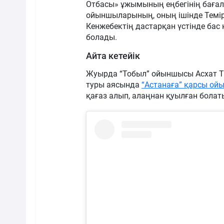
Отбасы» ұжымының еңбегінің бағал
ойыншыларының, оның ішінде Темір
Кенжебектің дастарқан үстінде бас
болады.
Айта кетейік
Жуырда “Тобыл” ойыншысы Асхат Тағ
туры аясында
“Астанаға” қарсы ой
қағаз алып, алаңнан қуылған болат