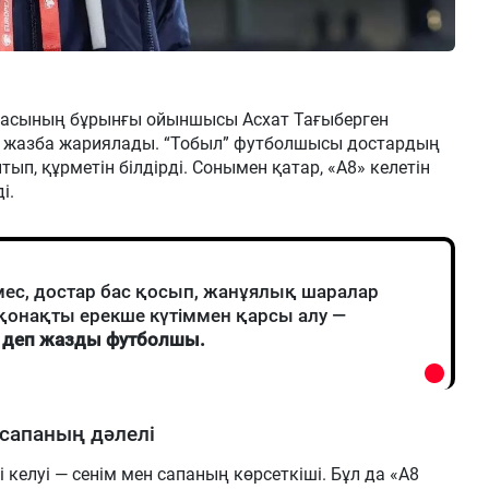
масының бұрынғы ойыншысы Асхат Тағыберген
лік жазба жариялады. “Тобыл” футболшысы достардың
ып, құрметін білдірді. Сонымен қатар, «А8» келетін
ді.
мес, достар бас қосып, жанұялық шаралар
 қонақты ерекше күтіммен қарсы алу —
–
деп жазды футболшы.
сапаның дәлелі
елуі — сенім мен сапаның көрсеткіші. Бұл да «А8