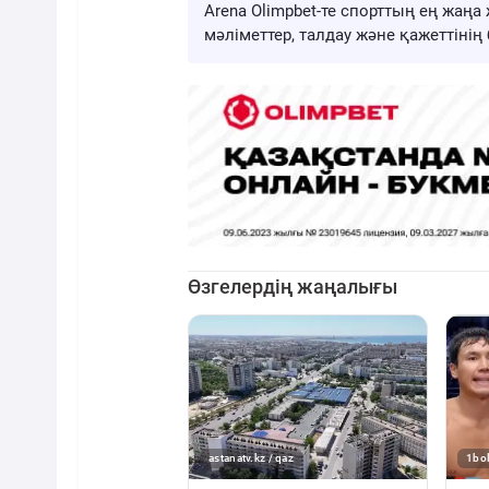
Arena Olimpbet-те спорттың ең жа
мәліметтер, талдау және қажеттіні