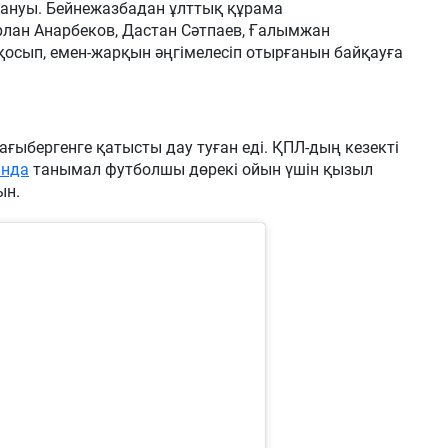
ануы. Бейнежазбадан ұлттық құрама
лан Анарбеков, Дастан Сәтпаев, Ғалымжан
 қосып, емен-жарқын әңгімелесіп отырғанын байқауға
ыбергенге қатысты дау туған еді. ҚПЛ-дың кезекті
ында
танымал футболшы дөрекі ойын үшін қызыл
ын.