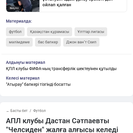
Материалда:
футбол
Қазақстан құрамасы
Ұлттар лигасы
мәлімдеме
бас бапкер
Джон ван’т Схип
Алдыңғы материал
ҚПЛ клубы ФИФА-ның трансферлік шектеуінен құтылды
Келесі материал
"Атырау" бапкері тізгінді босатты
← Басты бет
Футбол
АПЛ клубы Дастан Сәтпаевты
"Челсиден" жалға алғысы келеді