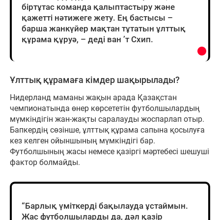
біртұтас команда қалыптастыру және
қажетті нәтижеге жету. Ең бастысы –
барша жанкүйер мақтан тұтатын ұлттық
құрама құруә, – деді ван ’т Схип.
Ұлттық құрамаға кімдер шақырылады?
Нидерланд маманы жақын арада Қазақстан
чемпионатында өнер көрсететін футболшылардың
мүмкіндігін жан-жақты саралауды жоспарлап отыр.
Бапкердің сөзінше, ұлттық құрама сапына қосылуға
кез келген ойыншының мүмкіндігі бар.
Футболшының жасы немесе қазіргі мәртебесі шешуші
фактор болмайды.
“Барлық үміткерді бақылауда ұстаймын.
Жас футболшыларды да, дәл қазір