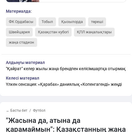
Материалда:
ФК Ордабасы
Тобыл
Қызылорда
төреші
Швейцария
Қазақстан кубогі
ҚПЛ жаңалықтары
жаңа стадион
Алдыңғы материал
"Қайрат" келер жылы жаңа брендпен келісімшартқа отырмақ
Келесі материал
Үлкен сенсация: «Қарабах» даниялық «Копенгагенді» жеңді
← Басты бет
Футбол
"Жасына да, атына да
қарамаймын": Қазақстанның жаңа