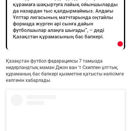
құрамаға шақыртуға лайық ойыншыларды
да назардан тыс қалдырмаймыз. Алдағы
Ұлттар лигасының матчтарында оңтайлы
формада жүрген әрі сынға дайын
футболшылар алаңға шығады”, – деді
Қазақстан құрамасының бас бапкері.
Қазақстан футбол федерациясы 7 тамызда
нидерландтық маман Джон ван ’т Схиппен ұлттық
құраманың бас бапкері қызметіне қатысты келісімге
келгенін хабарлады.