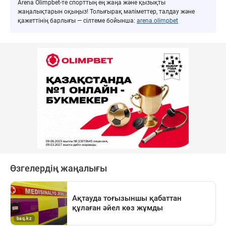
Arena Olimpbet-те спорттың ең жаңа және қызықты
жаңалықтарын оқыңыз! Толығырақ мәліметтер, талдау және
қажеттінің барлығы — сілтеме бойынша:
arena.olimpbet