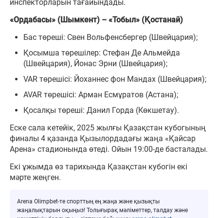
инспекторларын тағайындады.
«Ордабасы» (Шымкент) – «Тобыл» (Қостанай)
Бас төреші: Свен Вольфенсбергер (Швейцария);
Қосымша төрешілер: Стефан Де Альмейда
(Швейцария), Йонас Эрни (Швейцария);
VAR төрешісі: Йоханнес фон Мандах (Швейцария);
AVAR төрешісі: Арман Есмұратов (Астана);
Қосалқы төреші: Данил Горда (Көкшетау).
Еске сала кетейік, 2025 жылғы Қазақстан кубогының
финалы 4 қазанда Қызылордадағы жаңа «Қайсар
Арена» стадионында өтеді. Ойын 19:00-де басталады.
Екі ұжымда өз тарихында Қазақстан кубогін екі
мәрте жеңген.
Arena Olimpbet-те спорттың ең жаңа және қызықты
жаңалықтарын оқыңыз! Толығырақ мәліметтер, талдау және