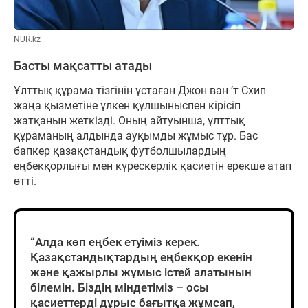
NUR.kz
Басты мақсатты атады
Ұлттық құрама тізгінін ұстаған Джон ван ’т Схип
жаңа қызметіне үлкен құлшыныспен кірісіп
жатқанын жеткізді. Оның айтуынша, ұлттық
құраманың алдында ауқымды жұмыс тұр. Бас
бапкер қазақстандық футболшылардың
еңбекқорлығы мен күрескерлік қасиетін ерекше атап
өтті.
“Алда көп еңбек етуіміз керек.
Қазақстандықтардың еңбекқор екенін
және қажырлы жұмыс істей алатынын
білемін. Біздің міндетіміз – осы
қасиеттерді дұрыс бағытқа жұмсап,