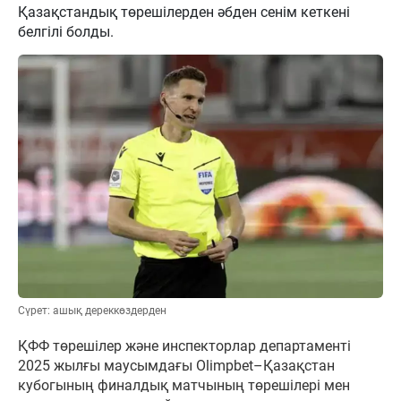
Қазақстандық төрешілерден әбден сенім кеткені
белгілі болды.
Сүрет: ашық дереккөздерден
ҚФФ төрешілер және инспекторлар департаменті
2025 жылғы маусымдағы Olimpbet–Қазақстан
кубогының финалдық матчының төрешілері мен