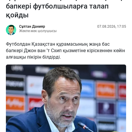
бапкері футболшыларға талап
қойды
Сұлтан Данияр
07.08.2026, 17:05
Жекпе-жек шолушысы
Футболдан Қазақстан құрамасының жаңа бас
бапкері Джон ван ’т Схип қызметіне кіріскеннен кейін
алғашқы пікірін білдірді.