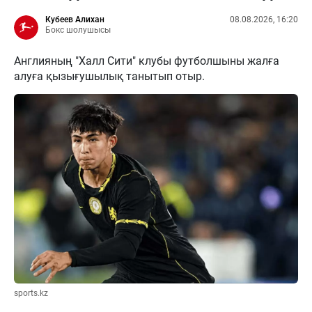
Кубеев Алихан
08.08.2026, 16:20
Бокс шолушысы
Англияның "Халл Сити" клубы футболшыны жалға
алуға қызығушылық танытып отыр.
sports.kz