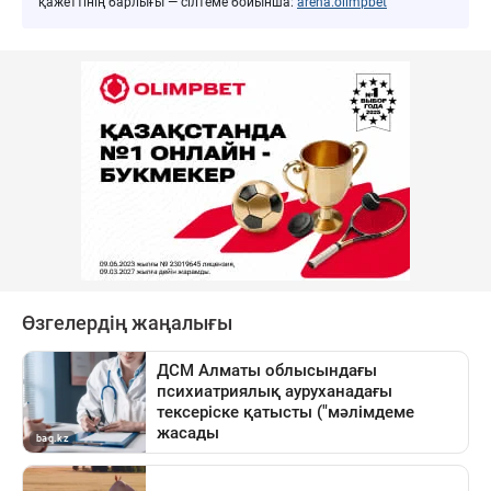
қажеттінің барлығы — сілтеме бойынша:
arena.olimpbet