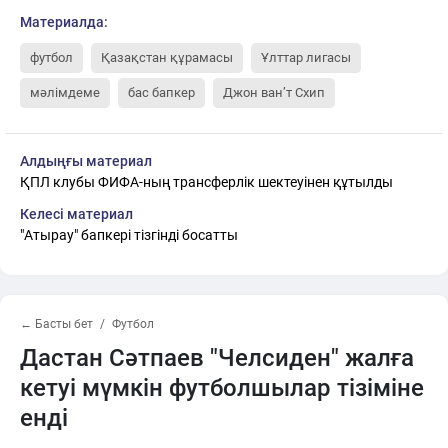
Материалда:
футбол
Қазақстан құрамасы
Ұлттар лигасы
мәлімдеме
бас бапкер
Джон ван’т Схип
Алдыңғы материал
ҚПЛ клубы ФИФА-ның трансферлік шектеуінен құтылды
Келесі материал
"Атырау" бапкері тізгінді босатты
← Басты бет
Футбол
Дастан Сәтпаев "Челсиден" жалға
кетуі мүмкін футболшылар тізіміне
енді