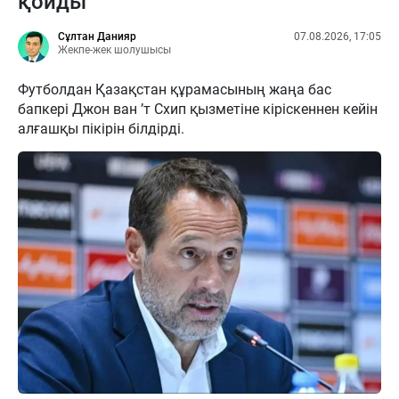
қойды
Сұлтан Данияр
07.08.2026, 17:05
Жекпе-жек шолушысы
Футболдан Қазақстан құрамасының жаңа бас
бапкері Джон ван ’т Схип қызметіне кіріскеннен кейін
алғашқы пікірін білдірді.