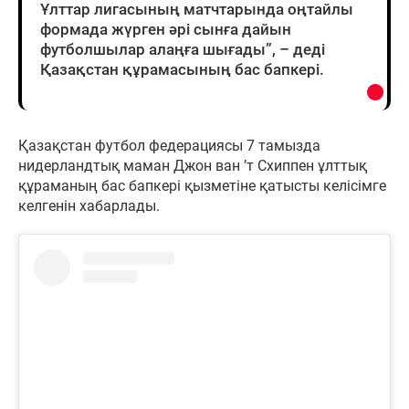
Ұлттар лигасының матчтарында оңтайлы
формада жүрген әрі сынға дайын
футболшылар алаңға шығады”, – деді
Қазақстан құрамасының бас бапкері.
Қазақстан футбол федерациясы 7 тамызда
нидерландтық маман Джон ван ’т Схиппен ұлттық
құраманың бас бапкері қызметіне қатысты келісімге
келгенін хабарлады.