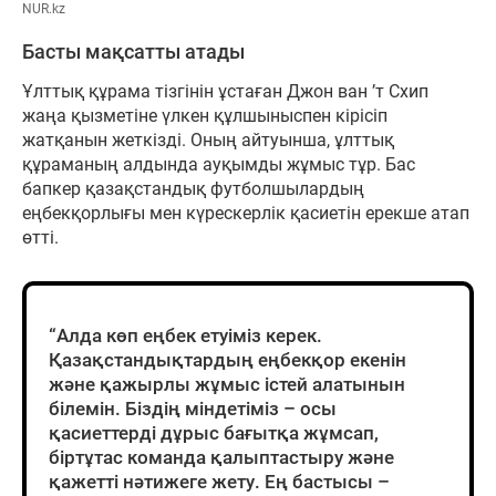
NUR.kz
Басты мақсатты атады
Ұлттық құрама тізгінін ұстаған Джон ван ’т Схип
жаңа қызметіне үлкен құлшыныспен кірісіп
жатқанын жеткізді. Оның айтуынша, ұлттық
құраманың алдында ауқымды жұмыс тұр. Бас
бапкер қазақстандық футболшылардың
еңбекқорлығы мен күрескерлік қасиетін ерекше атап
өтті.
“Алда көп еңбек етуіміз керек.
Қазақстандықтардың еңбекқор екенін
және қажырлы жұмыс істей алатынын
білемін. Біздің міндетіміз – осы
қасиеттерді дұрыс бағытқа жұмсап,
біртұтас команда қалыптастыру және
қажетті нәтижеге жету. Ең бастысы –