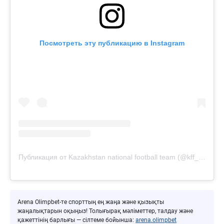
Посмотреть эту публикацию в Instagram
Публикация от Kazakhstan national football team (@kff_team)
Arena Olimpbet-те спорттың ең жаңа және қызықты
жаңалықтарын оқыңыз! Толығырақ мәліметтер, талдау және
қажеттінің барлығы — сілтеме бойынша:
arena.olimpbet