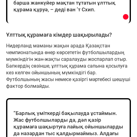
барша жанкүйер мақтан тұтатын ұлттық
құрама құруә, – деді ван ’т Схип.
Ұлттық құрамаға кімдер шақырылады?
Нидерланд маманы жақын арада Қазақстан
чемпионатында өнер көрсететін футболшылардың
мүмкіндігін жан-жақты саралауды жоспарлап отыр.
Бапкердің сөзінше, ұлттық құрама сапына қосылуға
кез келген ойыншының мүмкіндігі бар.
Футболшының жасы немесе қазіргі мәртебесі шешуші
фактор болмайды.
“Барлық үміткерді бақылауда ұстаймын.
Жас футболшыларды да, дәл қазір
құрамаға шақыртуға лайық ойыншыларды
да назардан тыс қалдырмаймыз. Алдағы