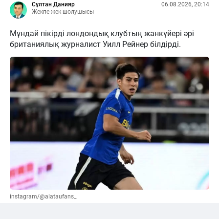
Сұлтан Данияр
06.08.2026, 20:14
Жекпе-жек шолушысы
Мұндай пікірді лондондық клубтың жанкүйері әрі
британиялық журналист Уилл Рейнер білдірді.
instagram/@alataufans_
Сәтпаевқа қатысты "жалға беру" нұсқасы