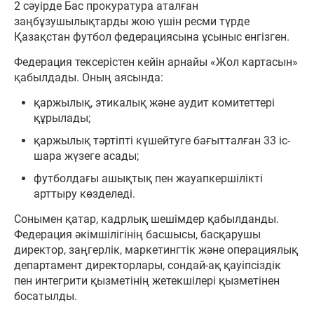
2 сәуірде Бас прокуратура аталған
заңбұзушылықтарды жою үшін ресми түрде
Қазақстан футбол федерациясына ұсыныс енгізген.
Федерация тексерістен кейін арнайы «Жол картасын»
қабылдады. Оның аясында:
қаржылық, этикалық және аудит комитеттері
құрылады;
қаржылық тәртіпті күшейтуге бағытталған 33 іс-
шара жүзеге асады;
футболдағы ашықтық пен жауапкершілікті
арттыру көзделеді.
Сонымен қатар, кадрлық шешімдер қабылданды.
Федерация әкімшілігінің басшысы, басқарушы
директор, заңгерлік, маркетингтік және операциялық
департамент директорлары, сондай-ақ қауіпсіздік
пен интегрити қызметінің жетекшілері қызметінен
босатылды.