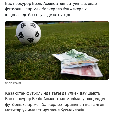
Бас прокурор Берік Асыловтың айтуынша, елдегі
футболшылар мен бапкерлер букмекерлік
кеңселерде бәс тігуге де қатысқан.
Sports24.kz
Қазақстан футболында тағы да үлкен дау шықты.
Бас прокурор Берік Асыловтың мәлімдеуінше, елдегі
футболшылар мен бапкерлер тарапынан келісілген
матчтар ұйымдастыру және букмекерлік