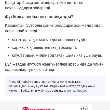
Бірқатар басқа жетекшілер төмендетілген
лауазымдарға жіберілді.
Футболға сенім неге шайқалды?
Қазақстан футболы соңғы жылдары жанжалдардан
көз ашпай келеді:
матчтарға қатысты «договорняк» күдігі,
қаржылық ашықтықтың төмендігі,
клубтардың миллиардтаған шығынға ұшырауы.
Бұл жағдай футбол жанкүйерлері арасында да үлкен
наразылық тудырып отыр.
Arena Olimpbet-те спорттың ең жаңа және қызықты
жаңалықтарын оқыңыз! Толығырақ мәліметтер, талдау және
қажеттінің барлығы — сілтеме бойынша:
arena.olimpbet