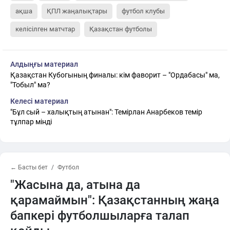
ақша
ҚПЛ жаңалықтары
футбол клубы
келісілген матчтар
Қазақстан футболы
Алдыңғы материал
Қазақстан Кубогының финалы: кім фаворит – "Ордабасы" ма,
"Тобыл" ма?
Келесі материал
"Бұл сый – халықтың атынан": Темірлан Анарбеков темір
тұлпар мінді
← Басты бет
Футбол
"Жасына да, атына да
қарамаймын": Қазақстанның жаңа
бапкері футболшыларға талап