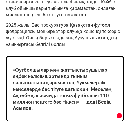
ставкаларға қатысу фактілері анықталды. Кейбір
клуб ойыншылары тыйымға қарамастан, ондаған
миллион теңгені бәс тігуге жұмсаған.
2025 жылы Бас прокуратура Қазақстан футбол
федерациясы мен бірқатар клубқа кешенді тексеріс
жүргізді. Оның барысында заң бұзушылықтардың
ұзын-ырғасы белгілі болды.
«Футболшылар мен жаттықтырушылар
еңбек келісімшартында тыйым
салынғанына қарамастан, букмекерлік
кеңселерде бәс тігуге қатысқан. Мәселен,
Ақтөбе қаласында тоғыз футболшы 110
миллион теңгеге бәс тіккен», —
деді Берік
Асылов.