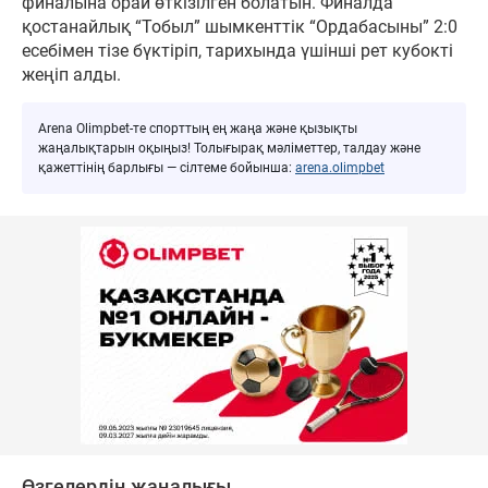
финалына орай өткізілген болатын. Финалда
қостанайлық “Тобыл” шымкенттік “Ордабасыны” 2:0
есебімен тізе бүктіріп, тарихында үшінші рет кубокті
жеңіп алды.
Arena Olimpbet-те спорттың ең жаңа және қызықты
жаңалықтарын оқыңыз! Толығырақ мәліметтер, талдау және
қажеттінің барлығы — сілтеме бойынша:
arena.olimpbet