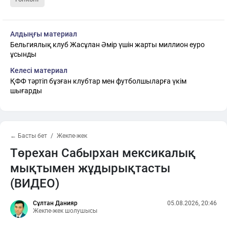
Алдыңғы материал
Бельгиялық клуб Жасұлан Әмір үшін жарты миллион еуро
ұсынды
Келесі материал
ҚФФ тәртіп бұзған клубтар мен футболшыларға үкім
шығарды
← Басты бет
Жекпе-жек
Төрехан Сабырхан мексикалық
мықтымен жұдырықтасты
(ВИДЕО)
Сұлтан Данияр
05.08.2026, 20:46
Жекпе-жек шолушысы