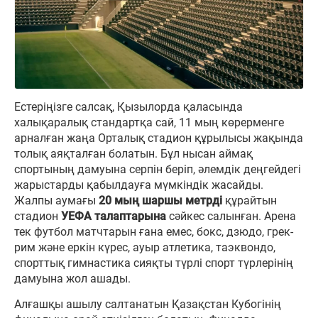
Естеріңізге салсақ, Қызылорда қаласында
халықаралық стандартқа сай, 11 мың көрерменге
арналған жаңа Орталық стадион құрылысы жақында
толық аяқталған болатын. Бұл нысан аймақ
спортының дамуына серпін беріп, әлемдік деңгейдегі
жарыстарды қабылдауға мүмкіндік жасайды.
Жалпы аумағы
20 мың шаршы метрді
құрайтын
стадион
УЕФА талаптарына
сәйкес салынған. Арена
тек футбол матчтарын ғана емес, бокс, дзюдо, грек-
рим және еркін күрес, ауыр атлетика, таэквондо,
спорттық гимнастика сияқты түрлі спорт түрлерінің
дамуына жол ашады.
Алғашқы ашылу салтанатын Қазақстан Кубогінің