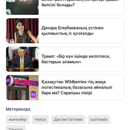
Материалда:
жанкүйер
Челси
Дастан Сәтпаев
қолтаңба
Гонконг