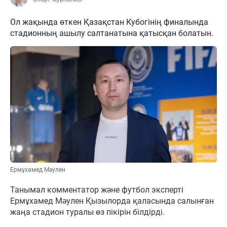
Ол жақында өткен Қазақстан Кубогінің финалында
стадионның ашылу салтанатына қатысқан болатын.
Ермұхамед Мәулен
Танымал комментатор және футбол эксперті
Ермұхамед Мәулен Қызылорда қаласында салынған
жаңа стадион туралы өз пікірін білдірді.