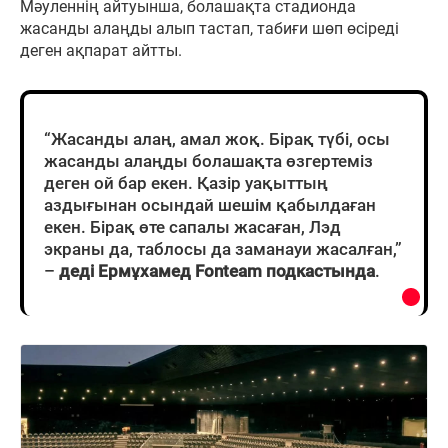
Мәуленнің айтуынша, болашақта стадионда
жасанды алаңды алып тастап, табиғи шөп өсіреді
деген ақпарат айтты.
“Жасанды алаң, амал жоқ. Бірақ түбі, осы
жасанды алаңды болашақта өзгертеміз
деген ой бар екен. Қазір уақыттың
аздығынан осындай шешім қабылдаған
екен. Бірақ өте сапалы жасаған, Лэд
экраны да, таблосы да заманауи жасалған,”
–
деді Ермұхамед Fonteam подкастында
.