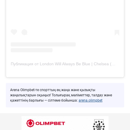
Публикация от London Will Always Be Blue | Chelsea (@londonwillalwaysbeblue)
Arena Olimpbet-те спорттың ең жаңа және қызықты
жаңалықтарын оқыңыз! Толығырақ мәліметтер, талдау және
қажеттінің барлығы — сілтеме бойынша:
arena.olimpbet