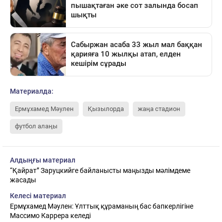
Материалда:
Ермұхамед Мәулен
Қызылорда
жаңа стадион
футбол алаңы
Алдыңғы материал
“Қайрат” Заруцкийге байланысты маңызды мәлімдеме
жасады
Келесі материал
Ермұхамед Мәулен: Ұлттық құраманың бас бапкерлігіне
Массимо Каррера келеді