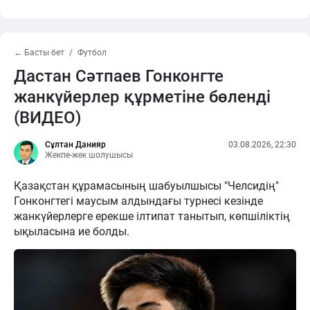
← Басты бет
Футбол
Дастан Сәтпаев Гонконгте
жанкүйерлер құрметіне бөленді
(ВИДЕО)
Сұлтан Данияр
03.08.2026, 22:30
Жекпе-жек шолушысы
Қазақстан құрамасының шабуылшысы "Челсидің"
Гонконгтегі маусым алдындағы турнесі кезінде
жанкүйерлерге ерекше ілтипат танытып, көпшіліктің
ықыласына ие болды.