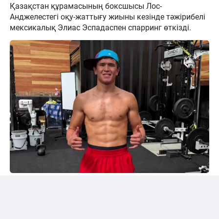
Қазақстан құрамасының боксшысы Лос-
Анджелестегі оқу-жаттығу жиыны кезінде тәжірибелі
мексикалық Элиас Эспадаспен спарринг өткізді.
Instagram/@sabyrkhantorekhan
Тәжірибелі мексикалықпен жұдырықтасты
Қазақстандық боксшы Төрехан Сабырхан ұлттық