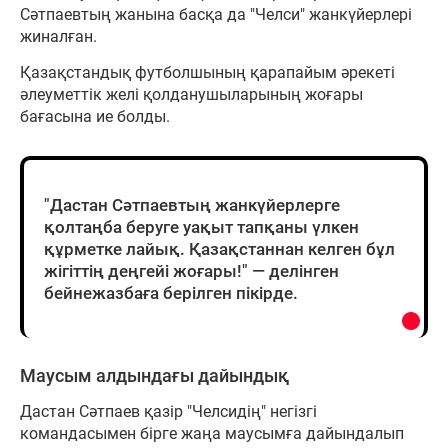
Сәтпаевтың жанына басқа да "Челси" жанкүйерлері
жиналған.
Қазақстандық футболшының қарапайым әрекеті
әлеуметтік желі қолданушыларының жоғары
бағасына ие болды.
"Дастан Сәтпаевтың жанкүйерлерге
қолтаңба беруге уақыт тапқаны үлкен
құрметке лайық. Қазақстаннан келген бұл
жігіттің деңгейі жоғары!" — делінген
бейнежазбаға берілген пікірде.
Маусым алдындағы дайындық
Дастан Сәтпаев қазір "Челсидің" негізгі
командасымен бірге жаңа маусымға дайындалып