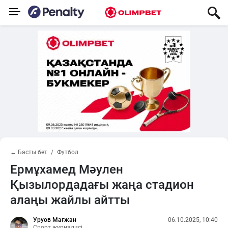
← Басты бет
Футбол
Ермұхамед Мәулен
Қызылордадағы жаңа стадион
алаңы жайлы айтты
Уруов Мағжан
06.10.2025, 10:40
Спорт журналисі