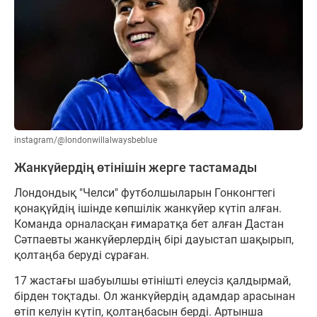
instagram/@londonwillalwaysbeblue
Жанкүйердің өтінішін жерге тастамады
Лондондық "Челси" футболшыларын Гонконгтегі
қонақүйдің ішінде көпшілік жанкүйер күтіп алған.
Команда орналасқан ғимаратқа бет алған Дастан
Сәтпаевты жанкүйерлердің бірі дауыстап шақырып,
қолтаңба беруді сұраған.
17 жастағы шабуылшы өтінішті елеусіз қалдырмай,
бірден тоқтады. Ол жанкүйердің адамдар арасынан
өтіп келуін күтіп, қолтаңбасын берді. Артынша