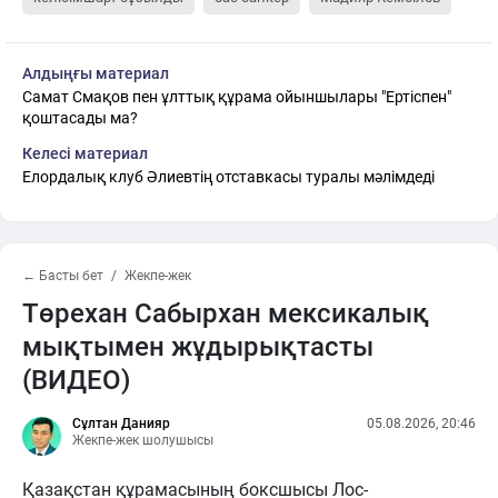
Алдыңғы материал
Самат Смақов пен ұлттық құрама ойыншылары "Ертіспен"
қоштасады ма?
Келесі материал
Елордалық клуб Әлиевтің отставкасы туралы мәлімдеді
← Басты бет
Жекпе-жек
Төрехан Сабырхан мексикалық
мықтымен жұдырықтасты
(ВИДЕО)
Сұлтан Данияр
05.08.2026, 20:46
Жекпе-жек шолушысы
Қазақстан құрамасының боксшысы Лос-