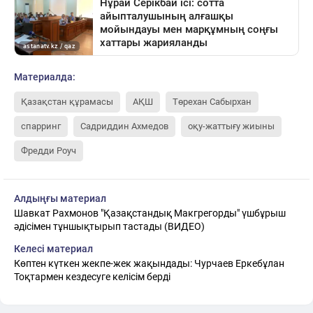
Материалда:
Қазақстан құрамасы
АҚШ
Төрехан Сабырхан
спарринг
Садриддин Ахмедов
оқу-жаттығу жиыны
Фредди Роуч
Алдыңғы материал
Шавкат Рахмонов "Қазақстандық Макгрегорды" үшбұрыш
әдісімен тұншықтырып тастады (ВИДЕО)
Келесі материал
Көптен күткен жекпе-жек жақындады: Чурчаев Еркебұлан
Тоқтармен кездесуге келісім берді