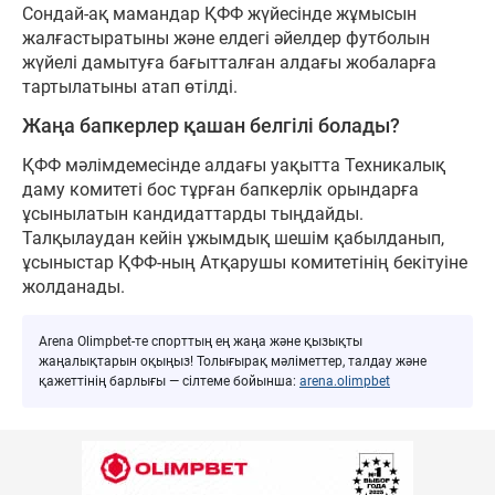
Сондай-ақ мамандар ҚФФ жүйесінде жұмысын
жалғастыратыны және елдегі әйелдер футболын
жүйелі дамытуға бағытталған алдағы жобаларға
тартылатыны атап өтілді.
Жаңа бапкерлер қашан белгілі болады?
ҚФФ мәлімдемесінде алдағы уақытта Техникалық
даму комитеті бос тұрған бапкерлік орындарға
ұсынылатын кандидаттарды тыңдайды.
Талқылаудан кейін ұжымдық шешім қабылданып,
ұсыныстар ҚФФ-ның Атқарушы комитетінің бекітуіне
жолданады.
Arena Olimpbet-те спорттың ең жаңа және қызықты
жаңалықтарын оқыңыз! Толығырақ мәліметтер, талдау және
қажеттінің барлығы — сілтеме бойынша:
arena.olimpbet