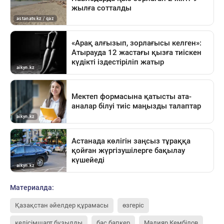
Материалда:
Қазақстан әйелдер құрамасы
өзгеріс
келісімшарт бұзылды
бас бапкер
Мадияр Кембілов