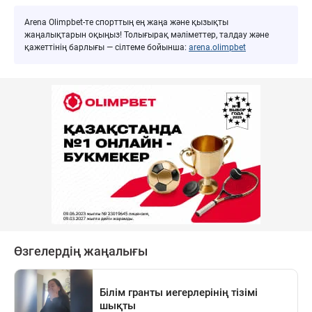
Arena Olimpbet-те спорттың ең жаңа және қызықты
жаңалықтарын оқыңыз! Толығырақ мәліметтер, талдау және
қажеттінің барлығы — сілтеме бойынша:
arena.olimpbet