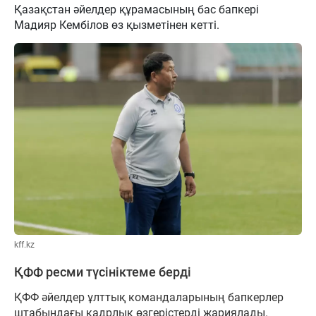
Қазақстан әйелдер құрамасының бас бапкері
Мадияр Кембілов өз қызметінен кетті.
kff.kz
ҚФФ ресми түсініктеме берді
ҚФФ әйелдер ұлттық командаларының бапкерлер
штабындағы кадрлық өзгерістерді жариялады.