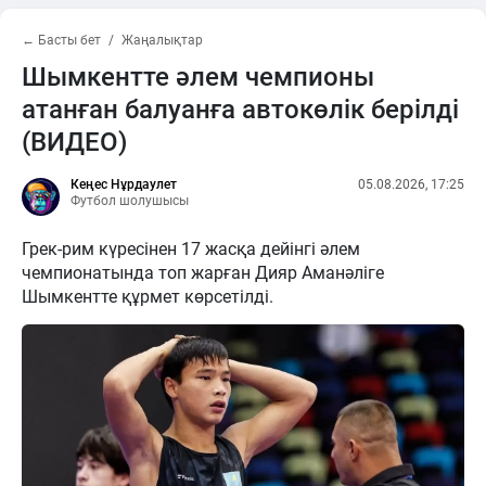
← Басты бет
Жаңалықтар
Шымкентте әлем чемпионы
атанған балуанға автокөлік берілді
(ВИДЕО)
Кеңес Нұрдаулет
05.08.2026, 17:25
Футбол шолушысы
Грек-рим күресінен 17 жасқа дейінгі әлем
чемпионатында топ жарған Дияр Аманәліге
Шымкентте құрмет көрсетілді.