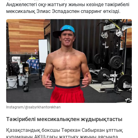
Анджелестегі оқу-жаттығу жиыны кезінде тәжірибелі
мексикалық Элиас Эспадаспен спарринг өткізді.
Instagram/@sabyrkhantorekhan
Тәжірибелі мексикалықпен жұдырықтасты
Қазақстандық боксшы Төрехан Сабырхан ұлттық
құраманың АҚШ-тағы жаттығу жиыны аясында