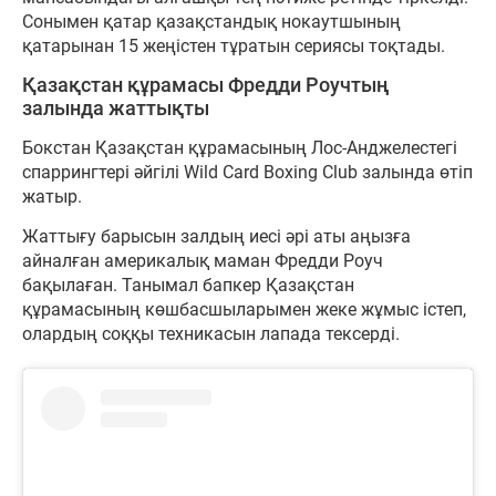
Сонымен қатар қазақстандық нокаутшының
қатарынан 15 жеңістен тұратын сериясы тоқтады.
Қазақстан құрамасы Фредди Роучтың
залында жаттықты
Бокстан Қазақстан құрамасының Лос-Анджелестегі
спаррингтері әйгілі Wild Card Boxing Club залында өтіп
жатыр.
Жаттығу барысын залдың иесі әрі аты аңызға
айналған америкалық маман Фредди Роуч
бақылаған. Танымал бапкер Қазақстан
құрамасының көшбасшыларымен жеке жұмыс істеп,
олардың соққы техникасын лапада тексерді.