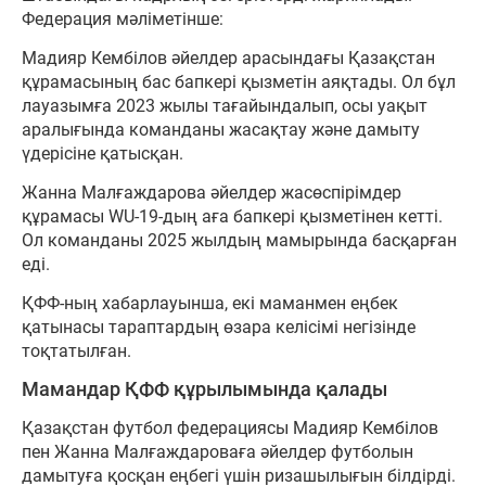
Федерация мәліметінше:
Мадияр Кембілов әйелдер арасындағы Қазақстан
құрамасының бас бапкері қызметін аяқтады. Ол бұл
лауазымға 2023 жылы тағайындалып, осы уақыт
аралығында команданы жасақтау және дамыту
үдерісіне қатысқан.
Жанна Малғаждарова әйелдер жасөспірімдер
құрамасы WU-19-дың аға бапкері қызметінен кетті.
Ол команданы 2025 жылдың мамырында басқарған
еді.
ҚФФ-ның хабарлауынша, екі маманмен еңбек
қатынасы тараптардың өзара келісімі негізінде
тоқтатылған.
Мамандар ҚФФ құрылымында қалады
Қазақстан футбол федерациясы Мадияр Кембілов
пен Жанна Малғаждароваға әйелдер футболын
дамытуға қосқан еңбегі үшін ризашылығын білдірді.