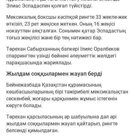
Элиас Эспадаспен қолғап түйістірді.
Мексикалық боксшы кәсіпқой рингте 33 жекпе-жек
өткізіп, 23 рет жеңіске жеткен. Оның 16 жеңісі
нокаутпен аяқталған. Сонымен қатар Эспадастың
тоғыз жеңілісі және бір тең нәтижесі бар.
Төрехан Сабырханның бапкері Ілияс Оралбеков
спаррингтен үзінді бейнені әлеуметтік желідегі
парақшасында жариялады.
Жылдам соққылармен жауап берді
Бейнежазбада Қазақстан құрамасының
көшбасшыларының бірі тәжірибелі мексикалықтан
сескенбей, жоғары қарқынмен жұмыс істегенін
көруге болады.
Төрехан қарсыласының әр шабуылына дәл әрі
жылдам соққылармен жауап қайтарып, рингте
белсенді қимылдаған.