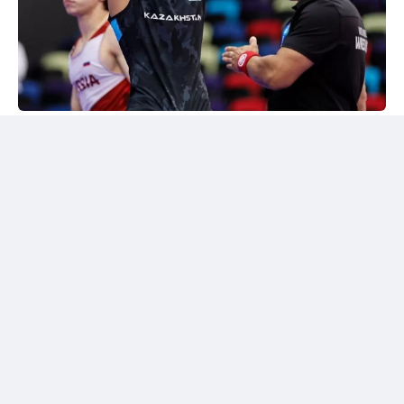
24kz
Әлем чемпионы марапатталды
Шымкентте грек-рим күресінен жасөспірімдер
арасындағы әлем чемпионы Дияр Аманәліні
салтанатты түрде қарсы алу рәсімі өтті. Жергілікті
спорт қауымдастығы 55 келіге дейінгі салмақ
дәрежесінде алтын медаль жеңіп алған балуанның
жетістігін жоғары бағалады.
Бакуде жеңімпаз атанған балуанға жаңа шетелдік
автокөлік сыйға берілді.
Сонымен қатар жас чемпионға асыл тұқымды жүйрік
ат тарту етілді. Бұл сыйлықтар оның халықаралық