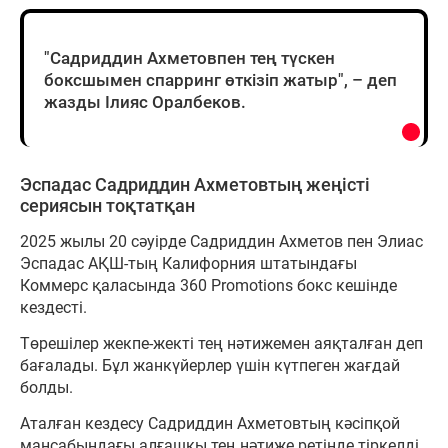
"Садриддин Ахметовпен тең түскен
боксшымен спарринг өткізіп жатыр", – деп
жазды Ілияс Оралбеков.
Эспадас Садриддин Ахметовтың жеңісті
сериясын тоқтатқан
2025 жылы 20 сәуірде Садриддин Ахметов пен Элиас
Эспадас АҚШ-тың Калифорния штатындағы
Коммерс қаласында 360 Promotions бокс кешінде
кездесті.
Төрешілер жекпе-жекті тең нәтижемен аяқталған деп
бағалады. Бұл жанкүйерлер үшін күтпеген жағдай
болды.
Аталған кездесу Садриддин Ахметовтың кәсіпқой
мансабындағы алғашқы тең нәтиже ретінде тіркелді.