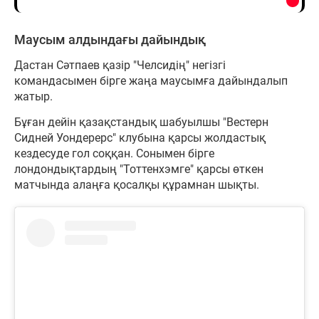
Маусым алдындағы дайындық
Дастан Сәтпаев қазір "Челсидің" негізгі
командасымен бірге жаңа маусымға дайындалып
жатыр.
Бұған дейін қазақстандық шабуылшы "Вестерн
Сидней Уондерерс" клубына қарсы жолдастық
кездесуде гол соққан. Сонымен бірге
лондондықтардың "Тоттенхэмге" қарсы өткен
матчында алаңға қосалқы құрамнан шықты.