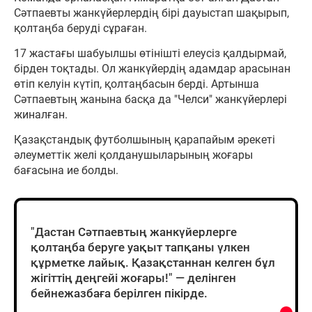
Сәтпаевты жанкүйерлердің бірі дауыстап шақырып,
қолтаңба беруді сұраған.
17 жастағы шабуылшы өтінішті елеусіз қалдырмай,
бірден тоқтады. Ол жанкүйердің адамдар арасынан
өтіп келуін күтіп, қолтаңбасын берді. Артынша
Сәтпаевтың жанына басқа да "Челси" жанкүйерлері
жиналған.
Қазақстандық футболшының қарапайым әрекеті
әлеуметтік желі қолданушыларының жоғары
бағасына ие болды.
"Дастан Сәтпаевтың жанкүйерлерге
қолтаңба беруге уақыт тапқаны үлкен
құрметке лайық. Қазақстаннан келген бұл
жігіттің деңгейі жоғары!" — делінген
бейнежазбаға берілген пікірде.