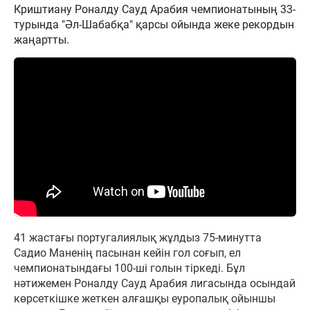
Криштиану Роналду Сауд Арабия чемпионатының 33-
турында "Әл-Шабабқа" қарсы ойында жеке рекордын
жаңартты.
41 жастағы португалиялық жұлдыз 75-минутта
Садио Маненің пасынан кейін гол соғып, ел
чемпионатындағы 100-ші голын тіркеді. Бұл
нәтижемен Роналду Сауд Арабия лигасында осындай
көрсеткішке жеткен алғашқы еуропалық ойыншы