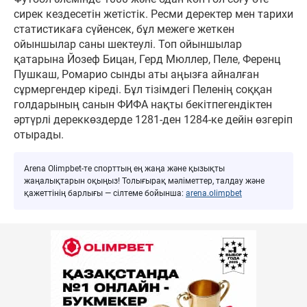
сирек кездесетін жетістік. Ресми деректер мен тарихи
статистикаға сүйенсек, бұл межеге жеткен
ойыншылар саны шектеулі. Топ ойыншылар
қатарына Йозеф Бицан, Герд Мюллер, Пеле, Ференц
Пушкаш, Ромарио сынды аты аңызға айналған
сұрмергендер кіреді. Бұл тізімдегі Пеленің соққан
голдарының санын ФИФА нақты бекітпегендіктен
әртүрлі дереккөздерде 1281-ден 1284-ке дейін өзгеріп
отырады.
Arena Olimpbet-те спорттың ең жаңа және қызықты
жаңалықтарын оқыңыз! Толығырақ мәліметтер, талдау және
қажеттінің барлығы — сілтеме бойынша:
arena.olimpbet