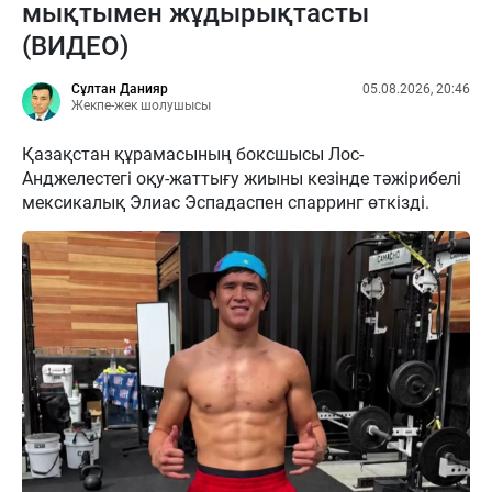
мықтымен жұдырықтасты
(ВИДЕО)
Сұлтан Данияр
05.08.2026, 20:46
Жекпе-жек шолушысы
Қазақстан құрамасының боксшысы Лос-
Анджелестегі оқу-жаттығу жиыны кезінде тәжірибелі
мексикалық Элиас Эспадаспен спарринг өткізді.