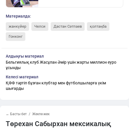
Материалда:
жанкүйер
Челси
Дастан Сәтпаев
қолтаңба
Гонконг
Алдыңғы материал
Бельгиялық клуб Жасұлан Әмір үшін жарты миллион еуро
ұсынды
Келесі материал
ҚФФ тәртіп бұзған клубтар мен футболшыларға үкім
шығарды
← Басты бет
Жекпе-жек
Төрехан Сабырхан мексикалық