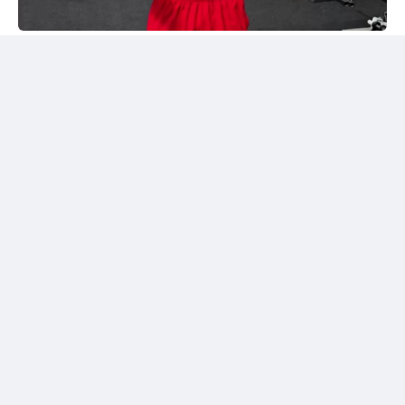
Instagram/@sabyrkhantorekhan
Тәжірибелі мексикалықпен жұдырықтасты
Қазақстандық боксшы Төрехан Сабырхан ұлттық
құраманың АҚШ-тағы жаттығу жиыны аясында
Элиас Эспадаспен қолғап түйістірді.
Мексикалық боксшы кәсіпқой рингте 33 жекпе-жек
өткізіп, 23 рет жеңіске жеткен. Оның 16 жеңісі
нокаутпен аяқталған. Сонымен қатар Эспадастың
тоғыз жеңілісі және бір тең нәтижесі бар.
Төрехан Сабырханның бапкері Ілияс Оралбеков
спаррингтен үзінді бейнені әлеуметтік желідегі
парақшасында жариялады.
Жылдам соққылармен жауап берді
Бейнежазбада Қазақстан құрамасының
көшбасшыларының бірі тәжірибелі мексикалықтан