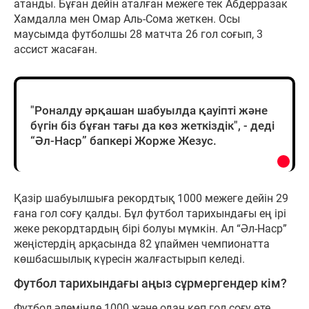
атанды. Бұған дейін аталған межеге тек Абдерразак
Хамдалла мен Омар Аль-Сома жеткен. Осы
маусымда футболшы 28 матчта 26 гол соғып, 3
ассист жасаған.
"Роналду әрқашан шабуылда қауіпті және
бүгін біз бұған тағы да көз жеткіздік", - деді
“Әл-Наср” бапкері Жорже Жезус.
Қазір шабуылшыға рекордтық 1000 межеге дейін 29
ғана гол соғу қалды. Бұл футбол тарихындағы ең ірі
жеке рекордтардың бірі болуы мүмкін. Ал “Әл-Наср”
жеңістердің арқасында 82 ұпаймен чемпионатта
көшбасшылық күресін жалғастырып келеді.
Футбол тарихындағы аңыз сұрмергендер кім?
Футбол әлемінде 1000 және одан көп гол соғу өте