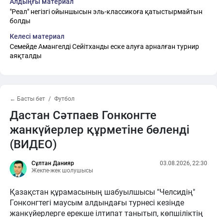
Алдыңғы материал
"Реал" негізгі ойыншысын эль-классикоға қатыстырмайтын
болды
Келесі материал
Семейде Амангелді Сейітханды еске алуға арналған турнир
аяқталды
← Басты бет
Футбол
Дастан Сәтпаев Гонконгте
жанкүйерлер құрметіне бөленді
(ВИДЕО)
Сұлтан Данияр
03.08.2026, 22:30
Жекпе-жек шолушысы
Қазақстан құрамасының шабуылшысы "Челсидің"
Гонконгтегі маусым алдындағы турнесі кезінде
жанкүйерлерге ерекше ілтипат танытып, көпшіліктің