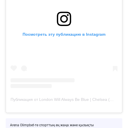
Посмотреть эту публикацию в Instagram
Публикация от London Will Always Be Blue | Chelsea (@londonwillalwaysbeblue)
Arena Olimpbet-те спорттың ең жаңа және қызықты