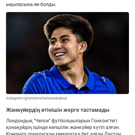
ықыласына ие болды.
instagram/@londonwillalwaysbeblue
Жанкүйердің өтінішін жерге тастамады
Лондондық "Челси" футболшыларын Гонконгтегі
қонақүйдің ішінде көпшілік жанкүйер күтіп алған.
Команда орналасқан ғимаратқа бет алған Дастан