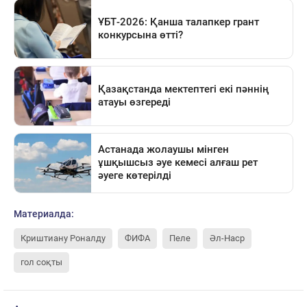
Материалда:
Криштиану Роналду
ФИФА
Пеле
Әл-Наср
гол соқты