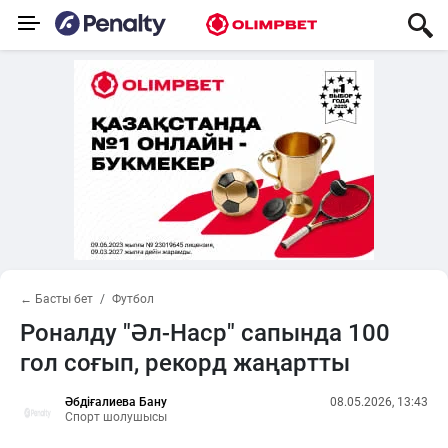
← Басты бет
Футбол
Роналду "Әл-Наср" сапында 100
гол соғып, рекорд жаңартты
Әбдіғалиева Бану
08.05.2026, 13:43
Спорт шолушысы