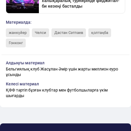
Материалда:
жанкүйер
Челси
Дастан Сәтпаев
қолтаңба
Гонконг
Алдыңғы материал
Бельгиялық клуб Жасұлан Әмір үшін жарты миллион еуро
ұсынды
Келесі материал
ҚФФ тәртіп бұзған клубтар мен футболшыларға үкім
шығарды