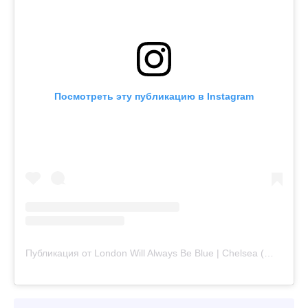
Посмотреть эту публикацию в Instagram
Публикация от London Will Always Be Blue | Chelsea (@londonwillalwaysbeblue)