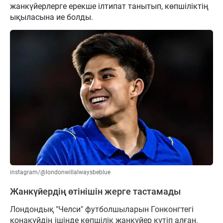
жанкүйерлерге ерекше ілтипат танытып, көпшіліктің
ықыласына ие болды.
instagram/@londonwillalwaysbeblue
Жанкүйердің өтінішін жерге тастамады
Лондондық "Челси" футболшыларын Гонконгтегі
қонақүйдің ішінде көпшілік жанкүйер күтіп алған.