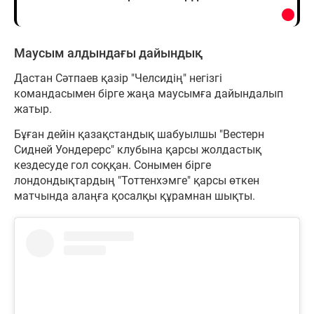
Маусым алдындағы дайындық
Дастан Сәтпаев қазір "Челсидің" негізгі
командасымен бірге жаңа маусымға дайындалып
жатыр.
Бұған дейін қазақстандық шабуылшы "Вестерн
Сидней Уондерерс" клубына қарсы жолдастық
кездесуде гол соққан. Сонымен бірге
лондондықтардың "Тоттенхэмге" қарсы өткен
матчында алаңға қосалқы құрамнан шықты.