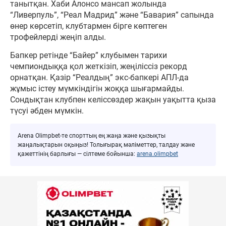
танытқан. Хаби Алонсо мансап жолында
“Ливерпуль”, “Реал Мадрид” және “Бавария” сапында
өнер көрсетіп, клубтармен бірге көптеген
трофейлерді жеңіп алды.
Бапкер ретінде “Байер” клубымен тарихи
чемпиондыққа қол жеткізіп, жеңіліссіз рекорд
орнатқан. Қазір “Реалдың” экс-бапкері АПЛ-да
жұмыс істеу мүмкіндігін жоққа шығармайды.
Сондықтан клубпен келіссөздер жақын уақытта қыза
түсуі әбден мүмкін.
Arena Olimpbet-те спорттың ең жаңа және қызықты
жаңалықтарын оқыңыз! Толығырақ мәліметтер, талдау және
қажеттінің барлығы — сілтеме бойынша:
arena.olimpbet