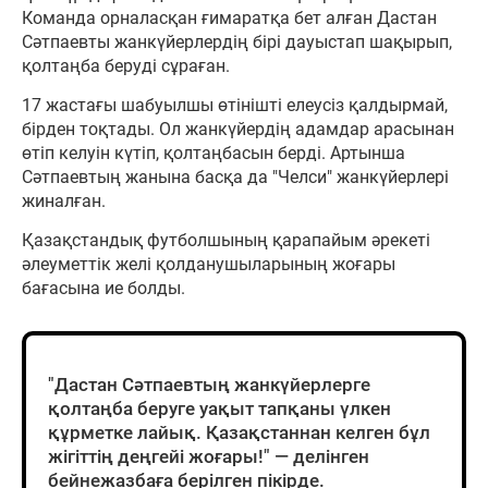
Команда орналасқан ғимаратқа бет алған Дастан
Сәтпаевты жанкүйерлердің бірі дауыстап шақырып,
қолтаңба беруді сұраған.
17 жастағы шабуылшы өтінішті елеусіз қалдырмай,
бірден тоқтады. Ол жанкүйердің адамдар арасынан
өтіп келуін күтіп, қолтаңбасын берді. Артынша
Сәтпаевтың жанына басқа да "Челси" жанкүйерлері
жиналған.
Қазақстандық футболшының қарапайым әрекеті
әлеуметтік желі қолданушыларының жоғары
бағасына ие болды.
"Дастан Сәтпаевтың жанкүйерлерге
қолтаңба беруге уақыт тапқаны үлкен
құрметке лайық. Қазақстаннан келген бұл
жігіттің деңгейі жоғары!" — делінген
бейнежазбаға берілген пікірде.