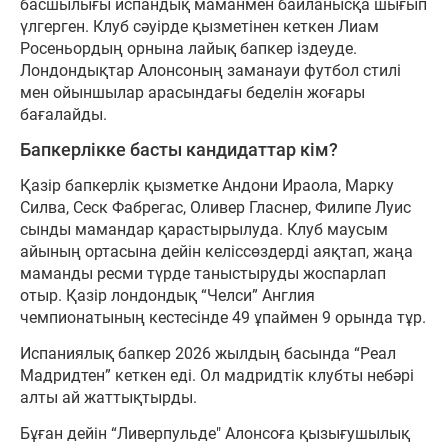
басшылығы испандық маманмен байланысқа шығып
үлгерген. Клуб сәуірде қызметінен кеткен Лиам
Росеньордың орнына лайық бапкер іздеуде.
Лондондықтар Алонсоның заманауи футбол стилі
мен ойыншылар арасындағы беделін жоғары
бағалайды.
Бапкерлікке басты кандидаттар кім?
Қазір бапкерлік қызметке Андони Ираола, Марку
Силва, Сеск Фабрегас, Оливер Гласнер, Филипе Луис
сынды мамандар қарастырылуда. Клуб маусым
айының ортасына дейін келіссөздерді аяқтап, жаңа
маманды ресми түрде таныстыруды жоспарлап
отыр. Қазір лондондық “Челси” Англия
чемпионатының кестесінде 49 ұпаймен 9 орында тұр.
Испаниялық бапкер 2026 жылдың басында “Реал
Мадридтен” кеткен еді. Ол мадридтік клубты небәрі
алты ай жаттықтырды.
Бұған дейін “Ливерпульде" Алонсоға қызығушылық