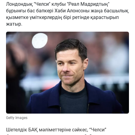
Лондондық "Челси" клубы "Реал Мадридтың"
бұрынғы бас бапкері Хаби Алонсоны жаңа басшылық
қызметке үміткерлердің бірі ретінде қарастырып
жатыр.
Getty Images
Шетелдік БАҚ мәліметтеріне сәйкес, “Челси”