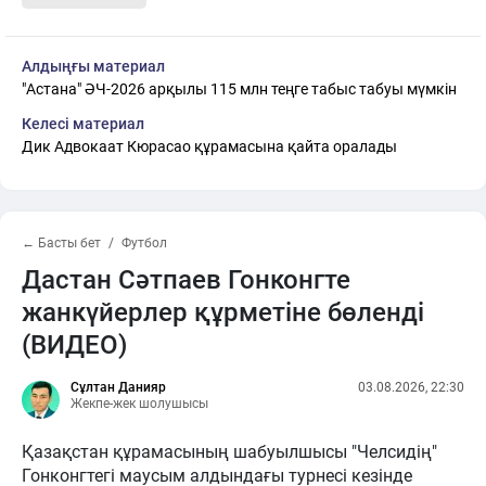
Алдыңғы материал
"Астана" ӘЧ-2026 арқылы 115 млн теңге табыс табуы мүмкін
Келесі материал
Дик Адвокаат Кюрасао құрамасына қайта оралады
← Басты бет
Футбол
Дастан Сәтпаев Гонконгте
жанкүйерлер құрметіне бөленді
(ВИДЕО)
Сұлтан Данияр
03.08.2026, 22:30
Жекпе-жек шолушысы
Қазақстан құрамасының шабуылшысы "Челсидің"
Гонконгтегі маусым алдындағы турнесі кезінде