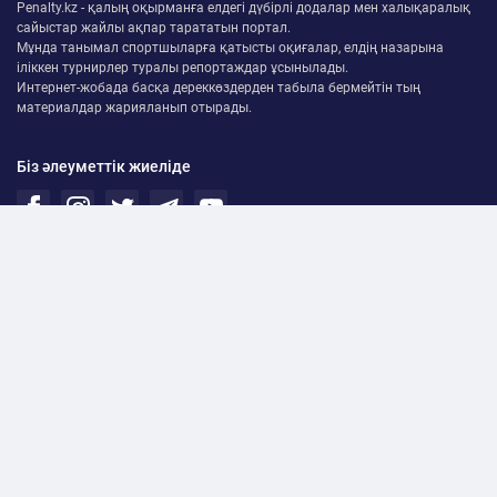
Penalty.kz - қалың оқырманға елдегі дүбірлі додалар мен халықаралық
сайыстар жайлы ақпар тарататын портал.
Мұнда танымал спортшыларға қатысты оқиғалар, елдің назарына
іліккен турнирлер туралы репортаждар ұсынылады.
Интернет-жобада басқа дереккөздерден табыла бермейтін тың
материалдар жарияланып отырады.
Біз әлеуметтік жиеліде
Разработка и продвижение сайта —
dg
Интернет басылымның иесі - "Gtech" ЖК
Мерзімді баспасөз басылымын, ақпараттық агенттікті және желілік
басылымды есепке қою туралы 16.09.2024 жылғы № kz15vpy00101318
куәлігін Қазақстан Республикасының Мәдениет және ақпарат
министрлігі берді
Қазақстан Республикасы, Астана қ., 010000
Жанибек Тархана №2/6
©2026 Penalty.kz. Барлық құқықтар қорғалған.