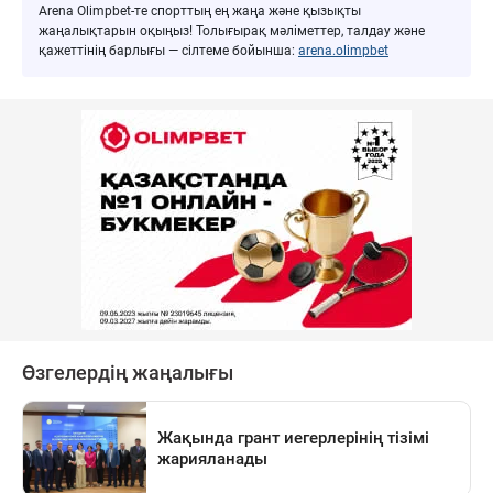
Arena Olimpbet-те спорттың ең жаңа және қызықты
жаңалықтарын оқыңыз! Толығырақ мәліметтер, талдау және
қажеттінің барлығы — сілтеме бойынша:
arena.olimpbet